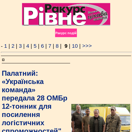
Ракурс подій
-
1
|
2
|
3
|
4
|
5
|
6
|
7
|
8
|
9
|
10
|
>>>
¤
Палатний:
«Українська
команда»
передала 28 ОМБр
12-тонник для
посилення
логістичних
спроможностей"