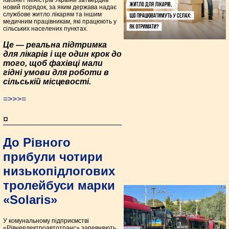
Кабінет Міністрів України затвердив
новий порядок, за яким держава надає
службове житло лікарям та іншим
медичним працівникам, які працюють у
сільських населених пунктах.
Це — реальна підтримка
для лікарів і ще один крок до
того, щоб фахівці мали
гідні умови для роботи в
сільській місцевості.
=>>>=
¤
До Рівного
прибули чотири
низькопідлогових
тролейбуси марки
«Solaris»
У комунальному підприємстві
«Рівнеелектроавтотранс» запевняють