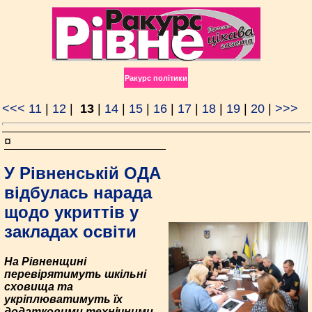
Ракурс політики
<<<
11
|
12
|
13
|
14
|
15
|
16
|
17
|
18
|
19
|
20
|
>>>
¤
У Рівненській ОДА
відбулась нарада
щодо укриттів у
закладах освіти
На Рівненщині
перевірятимуть шкільні
сховища та
укріплюватимуть їх
додатковими технічними