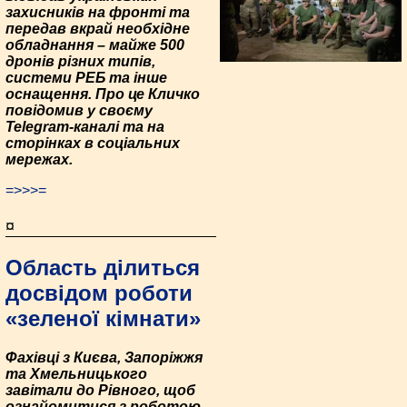
захисників на фронті та
передав вкрай необхідне
обладнання – майже 500
дронів різних типів,
системи РЕБ та інше
оснащення. Про це Кличко
повідомив у своєму
Telegram-каналі та на
сторінках в соціальних
мережах.
=>>>=
¤
Область ділиться
досвідом роботи
«зеленої кімнати»
Фахівці з Києва, Запоріжжя
та Хмельницького
завітали до Рівного, щоб
ознайомитися з роботою