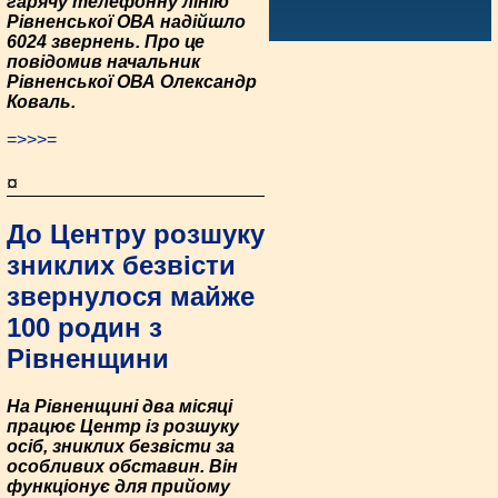
гарячу телефонну лінію
Рівненської ОВА надійшло
6024 звернень. Про це
повідомив начальник
Рівненської ОВА Олександр
Коваль.
=>>>=
¤
До Центру розшуку
зниклих безвісти
звернулося майже
100 родин з
Рівненщини
На Рівненщині два місяці
працює Центр із розшуку
осіб, зниклих безвісти за
особливих обставин. Він
функціонує для прийому