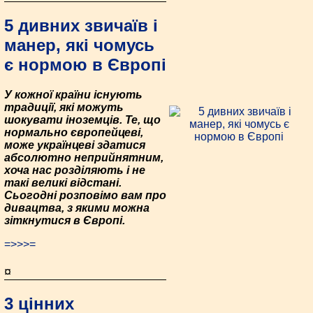
5 дивних звичаїв і
манер, які чомусь
є нормою в Європі
У кожної країни існують
традиції, які можуть
шокувати іноземців. Те, що
нормально європейцеві,
може українцеві здатися
абсолютно неприйнятним,
хоча нас розділяють і не
такі великі відстані.
Сьогодні розповімо вам про
дивацтва, з якими можна
зіткнутися в Європі.
=>>>=
¤
3 цінних