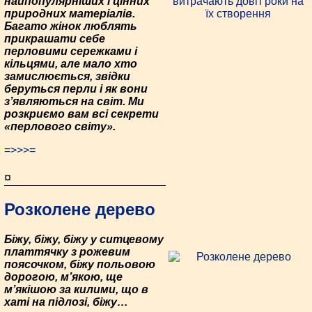
найпопулярніших і цінних
природних матеріалів.
Багато жінок люблять
прикрашати себе
перловими сережками і
кільцями, але мало хто
замислюється, звідки
беруться перли і як вони
з’являються на світ. Ми
розкриємо вам всі секрети
«перлового світу».
=>>>=
¤
Розколене дерево
Біжу, біжу, біжу у ситцевому
платтячку з рожевим
поясочком, біжу польовою
дорогою, м’якою, ще
м’якішою за килими, що в
хаті на підлозі, біжу…