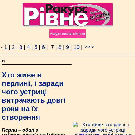
Ракурс незвичайного
-
1
|
2
|
3
|
4
|
5
|
6
|
7
|
8
|
9
|
10
|
>>>
¤
Хто живе в
перлині, і заради
чого устриці
витрачають довгі
роки на їх
створення
Перли – один з