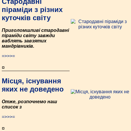
Стародавні
піраміди з різних
куточків світу
Приголомшливі стародавні
піраміди світу завжди
ваблять завзятих
мандрівників.
=>>>=
¤
Місця, існування
яких не доведено
Отже, розпочнемо наш
список з
=>>>=
¤