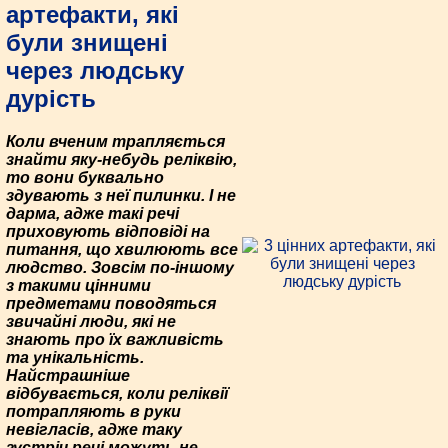
артефакти, які
були знищені
через людську
дурість
Коли вченим трапляється
знайти яку-небудь реліквію,
то вони буквально
здувають з неї пилинки. І не
дарма, адже такі речі
приховують відповіді на
питання, що хвилюють все
людство. Зовсім по-іншому
з такими цінними
предметами поводяться
звичайні люди, які не
знають про їх важливість
та унікальність.
Найстрашніше
відбувається, коли реліквії
потрапляють в руки
невігласів, адже таку
зустріч речі можуть не