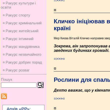
=>>>=
¤ Ракурс культури і
освіти
¤
¤ Ракурс спорту
Кличко ініціював 
¤ Ракурс кримінальний
країні
¤ Ракурс житейський
Мер Києва Віталій Кличко направив зв
¤ Ракурс інтимний
Зокрема, він запропонував
¤ Ракурс мандрівника
зведених будинках громаді
¤ Ракурс незвичайного
=>>>=
¤ Ракурс добрих порад
¤
¤ Ракурс розваг
Рослини для спаль
Пошук
Дехто вважає, що у кімнат
=>>>=
¤
Архів «РР»: