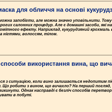
аска для обличчя на основі кукуруд
 можна запобігти, але можна значно уповільнити. Тому
огих салонних процедур. Але є домашні засоби, які н
мітного ефекту. Наприклад, кукурудзяний крохмаль
 за нігтями, волоссям, тілом.
способи використання вина, що вича
ся з ситуацією, коли вино залишається недопитим піс
 Що робити з вином, що вичахло? На перший погляд,
викинути. Однак насправді є безліч способів перетво
увати в побуті.