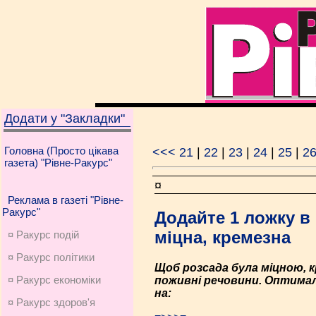
Додати у "Закладки"
Головна (Просто цікава
<<<
21
|
22
|
23
|
24
|
25
|
2
газета) "Рівне-Ракурс"
¤
Реклама в газеті "Рівне-
Ракурс"
Додайте 1 ложку в 
міцна, кремезна
¤ Ракурс подій
¤ Ракурс політики
Щоб розсада була міцною, 
¤ Ракурс економiки
поживні речовини. Оптимал
на:
¤ Ракурс здоров'я