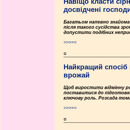
Навіщо класти сір
досвідчені господ
Багатьом напевно знайома с
після такого сусідства зр
допустити подібних непри
=>>>=
¤
Найкращий спосіб 
врожай
Щоб виростити відмінну ро
поставитися до підготовки 
ключову роль. Розсада тома
=>>>=
¤