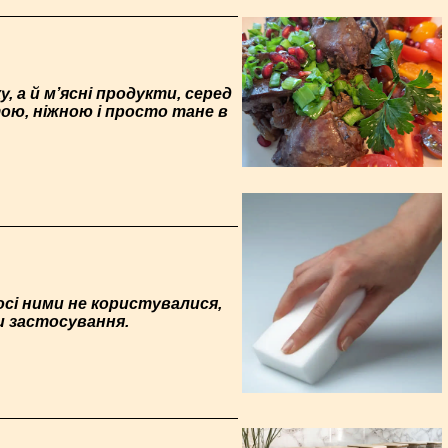
 а й м’ясні продукти, серед
итою, ніжною і просто тане в
осі ними не користувалися,
би застосування.