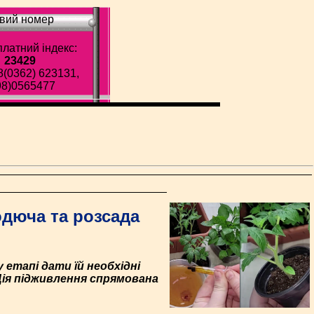
вий номер
латний індекс:
23429
8(0362) 623131,
98)0565477
одюча та розсада
етапі дати їй необхідні
Дія підживлення спрямована