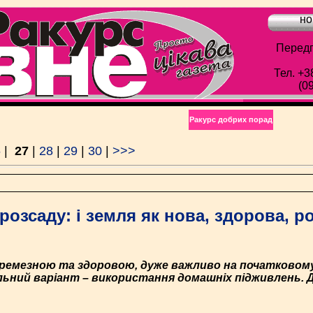
но
Передп
Тел. +3
(0
Ракурс добрих порад
6
|
27
|
28
|
29
|
30
|
>>>
розсаду: і земля як нова, здорова, р
кремезною та здоровою, дуже важливо на початковому 
ьний варіант – використання домашніх підживлень. 