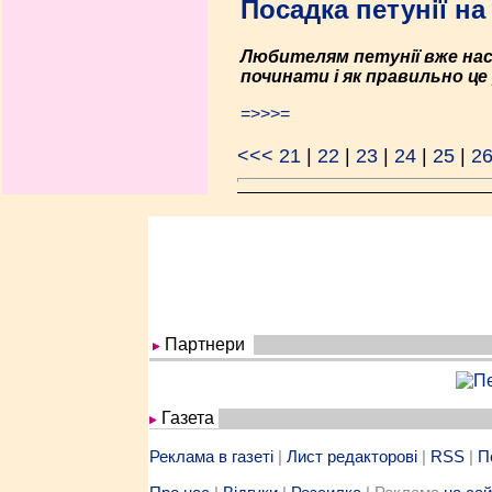
Посадка петунії на
Любителям петунії вже наст
починати і як правильно ц
=>>>=
<<<
21
|
22
|
23
|
24
|
25
|
2
Партнери
Газета
Реклама в газеті
|
Лист редакторові
|
RSS
|
П