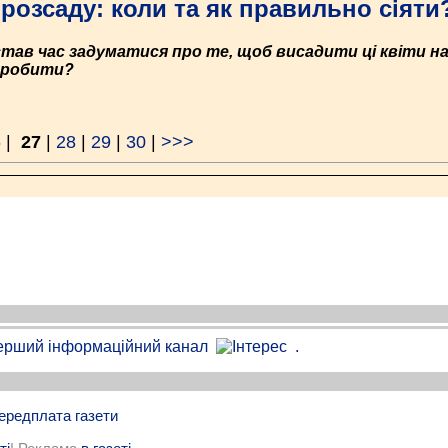
 розсаду: коли та як правильно сіяти
ав час задуматися про те, щоб висадити ці квіти на 
е робити?
6
|
27
|
28
|
29
|
30
|
>>>
.
ередплата газети