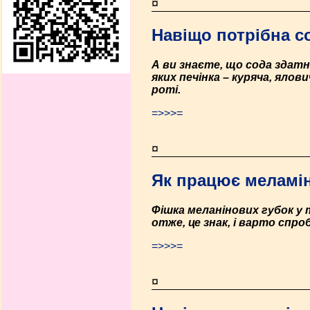
¤
Навіщо потрібна с
А ви знаєте, що сода здатн
яких печінка – куряча, ялов
роті.
=>>>=
¤
Як працює меламін
Фішка меланінових губок у 
отже, це знак, і варто спр
=>>>=
¤