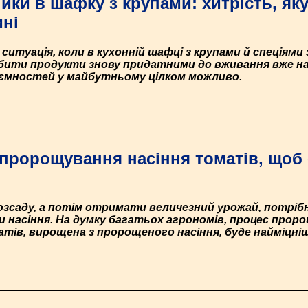
ники в шафку з крупами: хитрість, я
ині
итуація, коли в кухонній шафці з крупами й спеціями
обити продукти знову придатними до вживання вже нав
ємностей у майбутньому цілком можливо.
пророщування насіння томатів, щоб
зсаду, а потім отримати величезний урожай, потрібн
насіння. На думку багатьох агрономів, процес пророщ
тів, вирощена з пророщеного насіння, буде найміцнішо