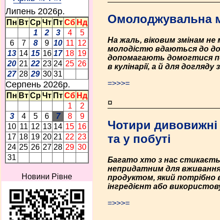
Липень 2026p.
Омолоджувальна м
Пн
Вт
Ср
Чт
Пт
Сб
Нд
1
2
3
4
5
На жаль, віковим змінам не
6
7
8
9
10
11
12
молодістю вдаються до дор
13
14
15
16
17
18
19
допомагають домогтися по
20
21
22
23
24
25
26
в кулінарії, а й для догляду
27
28
29
30
31
=>>>=
Серпень 2026p.
Пн
Вт
Ср
Чт
Пт
Сб
Нд
¤
1
2
3
4
5
6
7
8
9
Чотири дивовижні 
10
11
12
13
14
15
16
та у побуті
17
18
19
20
21
22
23
24
25
26
27
28
29
30
31
Багато хто з нас стикаєть
непридатним для вживання.
Новини Рівне
продуктом, який потрібно 
інгредієнт або використов
=>>>=