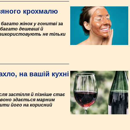
зяного крохмалю
 багато жінок у гонитві за
абагато дешевші й
 використовують не тільки
хло, на вашій кухні
ля застілля й пізніше стає
 воно здається марним
рити його на корисний