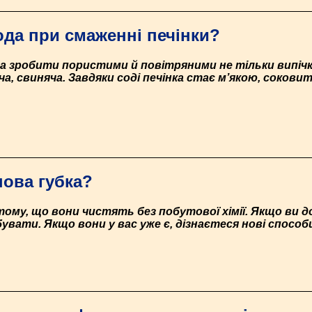
ода при смаженні печінки?
а зробити пористими й повітряними не тільки випічку,
ича, свиняча. Завдяки соді печінка стає м’якою, соков
ова губка?
тому, що вони чистять без побутової хімії. Якщо ви д
обувати. Якщо вони у вас уже є, дізнаєтеся нові спосо