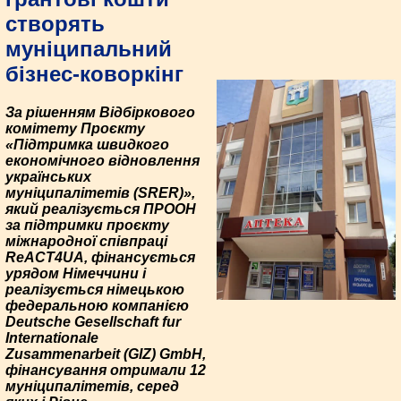
створять
муніципальний
бізнес-коворкінг
За рішенням Відбіркового
комітету Проєкту
«Підтримка швидкого
економічного відновлення
українських
муніципалітетів (SRER)»,
який реалізується ПРООН
за підтримки проєкту
міжнародної співпраці
ReACT4UA, фінансується
урядом Німеччини і
реалізується німецькою
федеральною компанією
Deutsche Gesellschaft fu‌r
Internationale
Zusammenarbeit (GIZ) GmbH,
фінансування отримали 12
муніципалітетів, серед