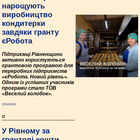
нарощують
виробництво
кондитерки
завдяки гранту
єРобота
Підприємці Рівненщини
активно користуються
грантовою програмою для
переробних підприємств
«єРобота. Новий рівень».
Одним із успішних учасників
програми стало ТОВ
«Веселий колобок».
=>>>=
¤
У Рівному за
грантові кошти