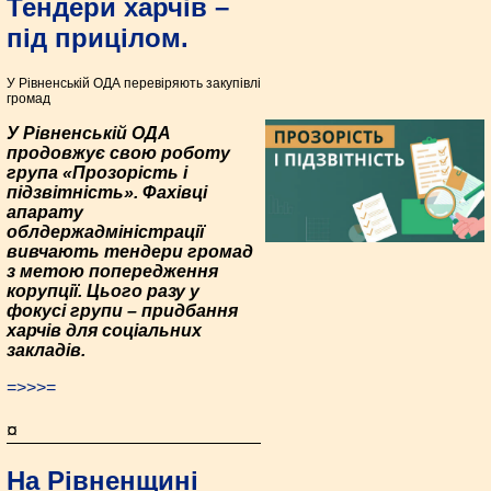
Тендери харчів –
під прицілом.
У Рівненській ОДА перевіряють закупівлі
громад
У Рівненській ОДА
продовжує свою роботу
група «Прозорість і
підзвітність». Фахівці
апарату
облдержадміністрації
вивчають тендери громад
з метою попередження
корупції. Цього разу у
фокусі групи – придбання
харчів для соціальних
закладів.
=>>>=
¤
На Рівненщині