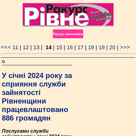
Ракурс економiки
<<<
11
|
12
|
13
|
14
|
15
|
16
|
17
|
18
|
19
|
20
|
>>>
¤
У січні 2024 року за
сприяння служби
зайнятості
Рівненщини
працевлаштовано
886 громадян
Послугами служби