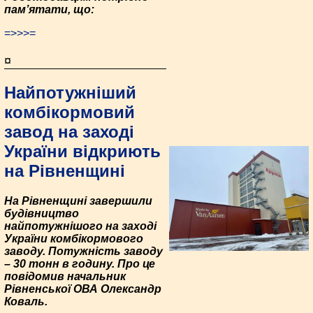
пам’ята­ти, що:
=>>>=
¤
Найпотужніший
комбікормовий
завод на заході
України відкриють
на Рівненщині
На Рівненщині завершили
будівництво
найпотужнішого на заході
України комбікормового
заводу. Потужність заводу
– 30 тонн в годину. Про це
повідомив начальник
Рівненської ОВА Олександр
Коваль.