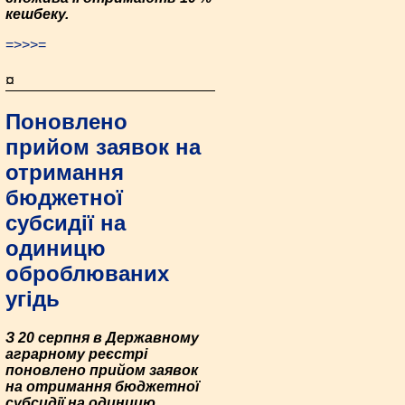
кешбеку.
=>>>=
¤
Поновлено
прийом заявок на
отримання
бюджетної
субсидії на
одиницю
оброблюваних
угідь
З 20 серпня в Державному
аграрному реєстрі
поновлено прийом заявок
на отримання бюджетної
субсидії на одиницю