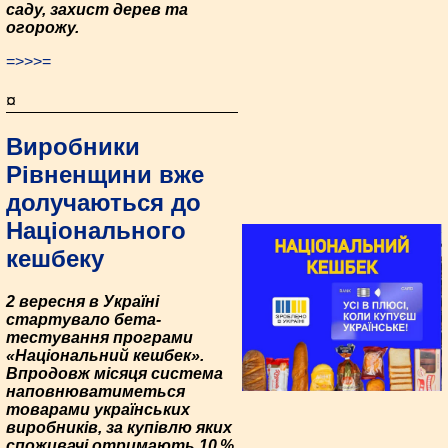
саду, захист дерев та
огорожу.
=>>>=
¤
Виробники
Рівненщини вже
долучаються до
Національного
кешбеку
2 вересня в Україні
стартувало бета-
тестування програми
«Національний кешбек».
Впродовж місяця система
наповнюватиметься
товарами українських
виробників, за купівлю яких
споживачі отримають 10 %