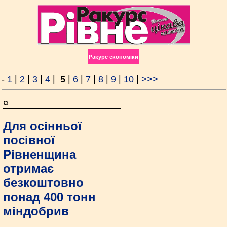
Ракурс економiки
-
1
|
2
|
3
|
4
|
5
|
6
|
7
|
8
|
9
|
10
|
>>>
¤
Для осінньої
посівної
Рівненщина
отримає
безкоштовно
понад 400 тонн
міндобрив