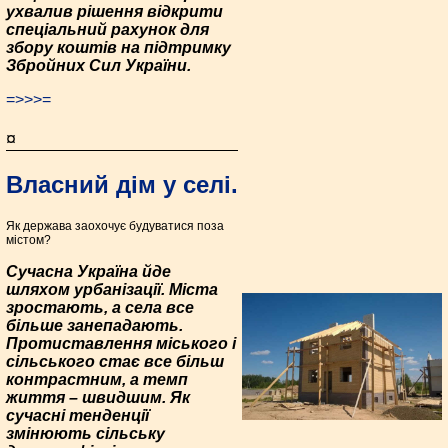
ухвалив рішення відкрити
спеціальний рахунок для
збору коштів на підтримку
Збройних Сил України.
=>>>=
¤
Власний дім у селі.
Як держава заохочує будуватися поза
містом?
Сучасна Україна йде
шляхом урбанізації. Міста
зростають, а села все
більше занепадають.
Протиставлення міського і
сільського стає все більш
контрастним, а темп
життя – швидшим. Як
сучасні тенденції
змінюють сільську