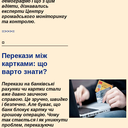
демографію і що з цим
вдіяти, дізнавались
експерти Центру
громадського моніторингу
та контролю.
=>>>=
¤
Перекази між
картками: що
варто знати?
Перекази на банківські
рахунки чи картки стали
вже давно звичною
справою. Це зручно, швидко
і безпечно. Але буває, що
банк блокує картку чи
грошову операцію. Чому
так стається і як уникнути
проблем, переказуючи