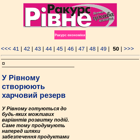
Ракурс економiки
<<<
41
|
42
|
43
|
44
|
45
|
46
|
47
|
48
|
49
|
50
|
>>>
¤
У Рівному
створюють
харчовий резерв
У Рівному готуються до
будь-яких можливих
варіантів розвитку подій.
Саме тому продумують
наперед шляхи
забезпечення продуктами