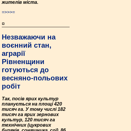
жителів міста.
=>>>=
¤
Незважаючи на
воєнний стан,
аграрії
Рівненщини
готуються до
весняно-польових
робіт
Так, посів ярих культур
планується на площі 420
тисяч га. У тому числі 182
тисяч га ярих зернових
культур, 120 тисяч га
технічних (цукрових
буряків, соняшника, сої), 86