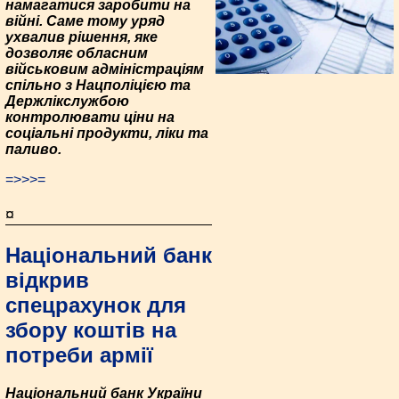
намагатися заробити на
війні. Саме тому уряд
ухвалив рішення, яке
дозволяє обласним
військовим адміністраціям
спільно з Нацполіцією та
Держлікслужбою
контролювати ціни на
соціальні продукти, ліки та
паливо.
=>>>=
¤
Національний банк
відкрив
спецрахунок для
збору коштів на
потреби армії
Національний банк України