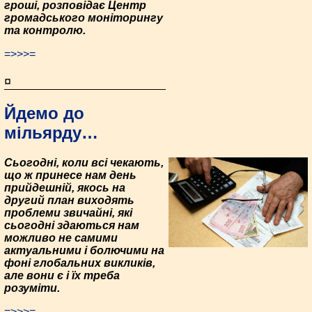
гроші, розповідає Центр
громадського моніторингу
та контролю.
=>>>=
¤
Йдемо до
мільярду…
Сьогодні, коли всі чекають,
що ж принесе нам день
прийдешній, якось на
другий план виходять
проблеми звичайні, які
сьогодні здаються нам
можливо не самими
актуальними і болючими на
фоні глобальних викликів,
але вони є і їх треба
розуміти.
=>>>=