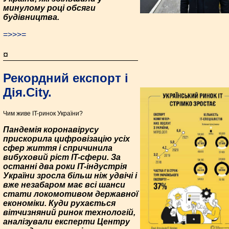
минулому році обсяги
будівництва.
=>>>=
¤
Рекордний експорт і
Дія.City.
Чим живе IT-ринок України?
Пандемія коронавірусу
прискорила цифровізацію усіх
сфер життя і спричинила
вибуховий ріст IT-сфери. За
останні два роки IT-індустрія
України зросла більш ніж удвічі і
вже незабаром має всі шанси
стати локомотивом державної
економіки. Куди рухається
вітчизняний ринок технологій,
аналізували експерти Центру