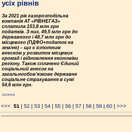
усіх рівнів
За 2021 рік газорозподільна
компанія АТ «РІВНЕГАЗ»
сплатила 153,8 млн грн
податків. З них, 49,5 млн грн до
державного і 48,7 млн грн до
місцевого (ПДФО+податок на
землю) – що є істотним
внеском у розвиток місцевих
громад і відновлення економіки
регіону. Також сплачено Єдиний
соціальний внесок на
загальнообов’язкове державне
соціальне страхування в сумі
54,6 млн грн.
=>>>=
<<<
51
|
52
|
53
|
54
|
55
|
56
|
57
|
58
|
59
|
60
|
>>>