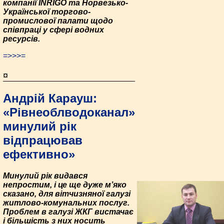
компанії INRIGO та Норвезько-
Української торгово-
промислової палати щодо
співпраці у сфері водних
ресурсів.
=>>>=
¤
Андрій Карауш:
«Рівнеоблводоканал»
минулий рік
відпрацював
ефективно»
Минулий рік видався
непростим, і це ще дуже м’яко
сказано, для вітчизняної галузі
житлово-комунальних послуг.
Проблем в галузі ЖКГ вистачає
і більшість з них носить