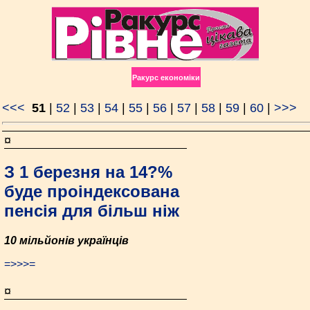
Ракурс економiки
<<<
51
|
52
|
53
|
54
|
55
|
56
|
57
|
58
|
59
|
60
|
>>>
¤
З 1 березня на 14?%
буде проіндексована
пенсія для більш ніж
10 мільйонів українців
=>>>=
¤