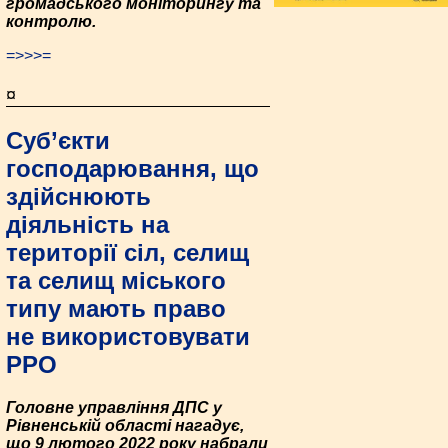
громадського моніторингу та
контролю.
=>>>=
¤
Cуб’єкти
господарювання, що
здійснюють
діяльність на
території сіл, селищ
та селищ міського
типу мають право
не використовувати
РРО
Головне управління ДПС у
Рівненській області нагадує,
що 9 лютого 2022 року набрали