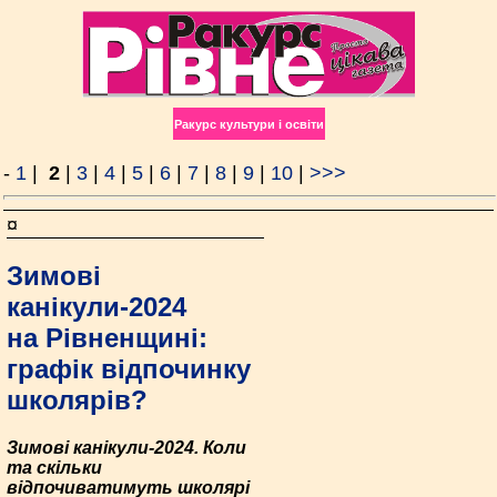
Ракурс культури і освіти
-
1
|
2
|
3
|
4
|
5
|
6
|
7
|
8
|
9
|
10
|
>>>
¤
Зимові
канікули-2024
на Рівненщині:
графік відпочинку
школярів?
Зимові канікули-2024. Коли
та скільки
відпочиватимуть школярі