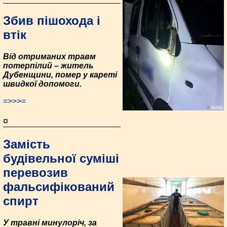
Збив пішохода і
втік
Від отриманих травм
потерпілий – житель
Дубенщини, помер у кареті
швидкої допомоги.
=>>>=
¤
Замість
будівельної суміші
перевозив
фальсифікований
спирт
У травні минулоріч, за