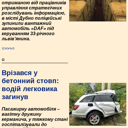
отриманою від працівників
управління стратегічних
розслідувань інформацією,
в місті Дубно поліцейські
зупинили вантажний
автомобіль «DAF» під
керуванням 33-річного
львів’янина.
=>>>=
¤
Врізався у
бетонний стовп:
водій легковика
загинув
Пасажирку автомобіля –
вагітну дружину
керманича, у тяжкому стані
госпіталізували до