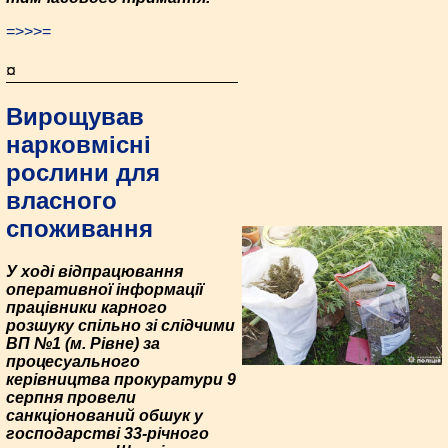
=>>>=
¤
Вирощував
нарковмісні
рослини для
власного
споживання
У ході відпрацювання
оперативної інформації
працівники карного
розшуку спільно зі слідчими
ВП №1 (м. Рівне) за
процесуального
керівництва прокуратури 9
серпня провели
санкціонований обшук у
господарстві 33-річного