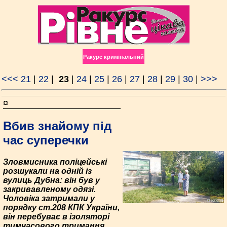
Ракурс кримінальний
<<<
21
|
22
|
23
|
24
|
25
|
26
|
27
|
28
|
29
|
30
|
>>>
¤
Вбив знайому під
час суперечки
Зловмисника поліцейські
розшукали на одній із
вулиць Дубна: він був у
закривавленому одязі.
Чоловіка затримали у
порядку ст.208 КПК України,
він перебуває в ізоляторі
тимчасового тримання.