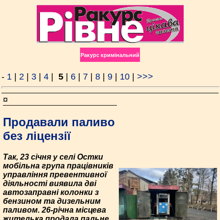
Ракурс кримінальний
-
1
|
2
|
3
|
4
|
5
|
6
|
7
|
8
|
9
|
10
|
>>>
¤
Продавали паливо
без ліцензії
Так, 23 січня у селі Остки
мобільна група працівників
управління превентивної
діяльності виявила дві
автозаправні колонки з
бензином та дизельним
паливом. 26-річна місцева
жителька продала пальне