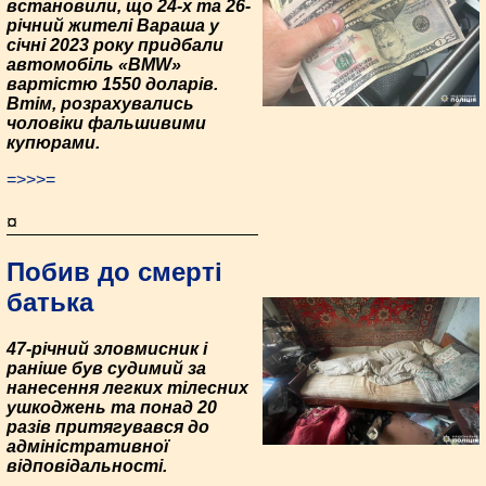
встановили, що 24-х та 26-
річний жителі Вараша у
січні 2023 року придбали
автомобіль «BMW»
вартістю 1550 доларів.
Втім, розрахувались
чоловіки фальшивими
купюрами.
=>>>=
¤
Побив до смерті
батька
47-річний зловмисник і
раніше був судимий за
нанесення легких тілесних
ушкоджень та понад 20
разів притягувався до
адміністративної
відповідальності.