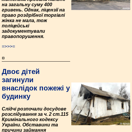
на загальну суму 400
гривень. Однак, ліцензії на
право роздрібної торгівлі
жінка не мала, тож
поліцейські
задокументували
правопорушення.
=>>>=
¤
Двоє дітей
загинули
внаслідок пожежі у
будинку
Слідчі розпочали досудове
розслідування за ч. 2 ст.115
Кримінального кодексу
України. Обставини та
причини займання