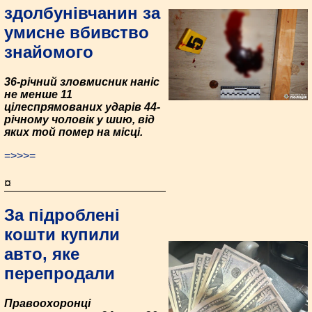
здолбунівчанин за
умисне вбивство
знайомого
36-річний зловмисник наніс
не менше 11
цілеспрямованих ударів 44-
річному чоловік у шию, від
яких той помер на місці.
=>>>=
¤
За підроблені
кошти купили
авто, яке
перепродали
Правоохоронці