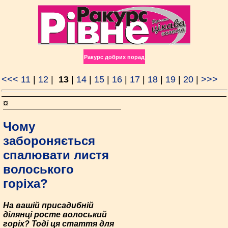
Ракурс добрих порад
<<<
11
|
12
|
13
|
14
|
15
|
16
|
17
|
18
|
19
|
20
|
>>>
¤
Чому
забороняється
спалювати листя
волоського
горіха?
На вашій присадибній
ділянці росте волоський
горіх? Тоді ця стаття для