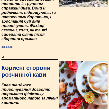
творити із ґрунтом
справжні дива. Вони й
родючість підвищують, і з
патогенами борються, і
зростання бур’янів
пригнічують. Фахівці
сказали, коли, як та які
сидерати сіяти після
збирання врожаю.
=>>>=
¤
Корисні сторони
розчинної кави
Кава швидкого
приготування дозволяє
отримати філіжанку
ароматного напою за лічені
хвилини.