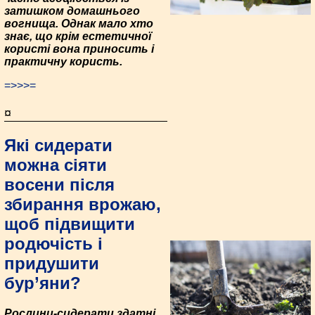
затишком домашнього
вогнища. Однак мало хто
знає, що крім естетичної
користі вона приносить і
практичну користь.
=>>>=
¤
Які сидерати
можна сіяти
восени після
збирання врожаю,
щоб підвищити
родючість і
придушити
бур’яни?
Рослини-сидерати здатні