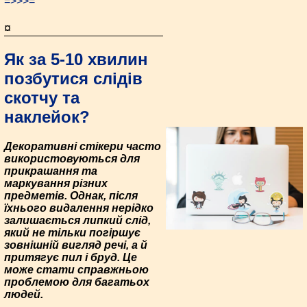
=>>>=
¤
Як за 5-10 хвилин
позбутися слідів
скотчу та
наклейок?
Декоративні стікери часто
використовуються для
прикрашання та
маркування різних
предметів. Однак, після
їхнього видалення нерідко
залишається липкий слід,
який не тільки погіршує
зовнішній вигляд речі, а й
притягує пил і бруд. Це
може стати справжньою
проблемою для багатьох
людей.