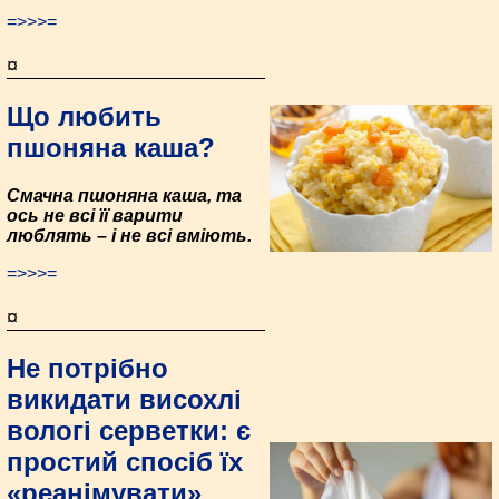
=>>>=
¤
Що любить
пшоняна каша?
Смачна пшоняна каша, та
ось не всі її варити
люблять – і не всі вміють.
=>>>=
¤
Не потрібно
викидати висохлі
вологі серветки: є
простий спосіб їх
«реанімувати»