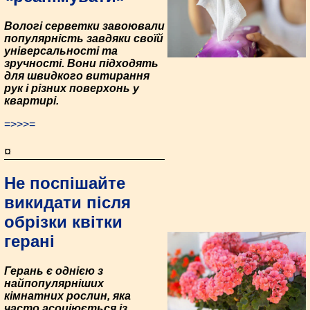
Вологі серветки завоювали
популярність завдяки своїй
універсальності та
зручності. Вони підходять
для швидкого витирання
рук і різних поверхонь у
квартирі.
=>>>=
¤
Не поспішайте
викидати після
обрізки квітки
герані
Герань є однією з
найпопулярніших
кімнатних рослин, яка
часто асоціюється із