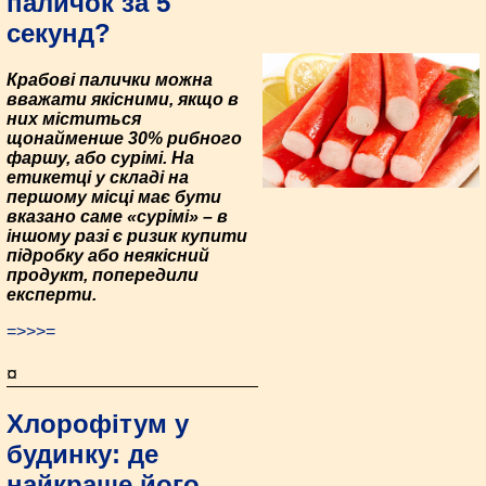
паличок за 5
секунд?
Крабові палички можна
вважати якісними, якщо в
них міститься
щонайменше 30% рибного
фаршу, або сурімі. На
етикетці у складі на
першому місці має бути
вказано саме «сурімі» – в
іншому разі є ризик купити
підробку або неякісний
продукт, попередили
експерти.
=>>>=
¤
Хлорофітум у
будинку: де
найкраще його