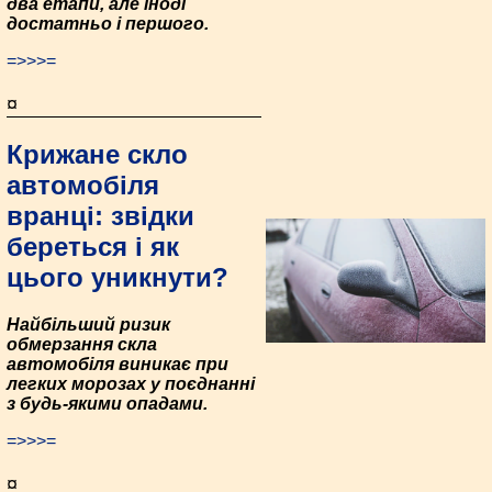
два етапи, але іноді
достатньо і першого.
=>>>=
¤
Крижане скло
автомобіля
вранці: звідки
береться і як
цього уникнути?
Найбільший ризик
обмерзання скла
автомобіля виникає при
легких морозах у поєднанні
з будь-якими опадами.
=>>>=
¤