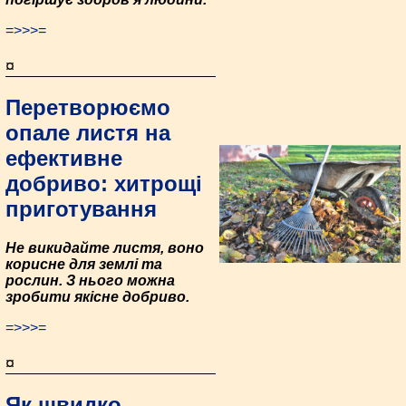
=>>>=
¤
Перетворюємо
опале листя на
ефективне
добриво: хитрощі
приготування
Не викидайте листя, воно
корисне для землі та
рослин. З нього можна
зробити якісне добриво.
=>>>=
¤
Як швидко