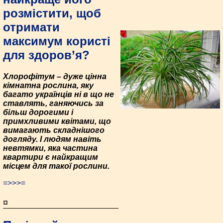
розмістити, щоб
отримати
максимум користі
для здоров’я?
Хлорофітум – дуже цінна
кімнатна рослина, яку
багато українців ні в що не
ставлять, ганяючись за
більш дорогими і
примхливими квітами, що
вимагають складнішого
догляду. І людям навіть
невтямки, яка частина
квартири є найкращим
місцем для такої рослини.
=>>>=
¤