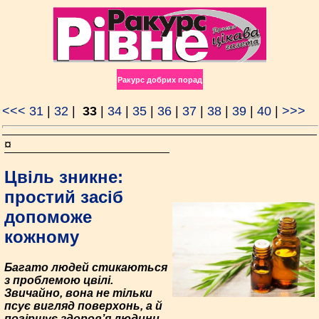
Ракурс добрих порад
<<<
31
|
32
|
33
|
34
|
35
|
36
|
37
|
38
|
39
|
40
|
>>>
¤
Цвіль зникне:
простий засіб
допоможе
кожному
Багато людей стикаються
з проблемою цвілі.
Звичайно, вона не тільки
псує вигляд поверхонь, а й
погіршує здоров’я людини.