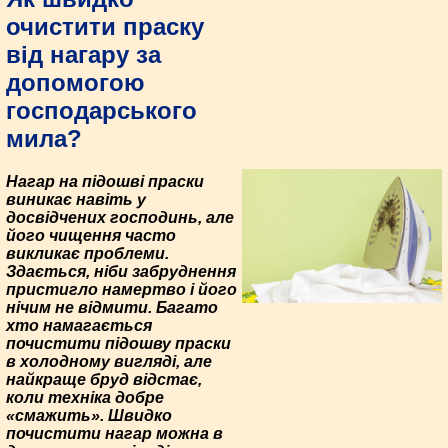
очистити праску
від нагару за
допомогою
господарського
мила?
Нагар на підошві праски
виникає навіть у
досвідчених господинь, але
його чищення часто
викликає проблеми.
Здається, ніби забруднення
пристигло намертво і його
нічим не відмити. Багато
хто намагається
почистити підошву праски
в холодному вигляді, але
найкраще бруд відстає,
коли техніка добре
«смажить». Швидко
почистити нагар можна в