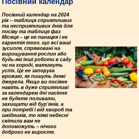
Посівний календар
Посівний календар на 2024
рік – таблиця сприятливих
та несприятливих днів для
посіву та таблиця фаз
Місяця – це не панацея і не
гарантія того, що всі ваші
зусилля, спрямовані на
вирощування рослин або
будь-які інші роботи в саду
чи на городі, матимуть
успіх. Це не запорука
врожаю, як пишуть деякі
джерела. Якщо ви посіяне
навіть в дуже сприятливі
за календарем дні насіння
не будете поливати,
захищати від бур’янів, а
при потребі і від хвороб та
шкідників, то ніякі небесні
світила вам не
допоможуть – нічого
доброго не виросте.