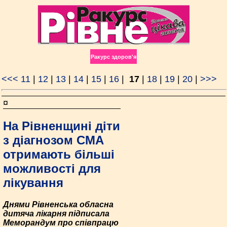
Ракурс здоров'я
<<<
11
|
12
|
13
|
14
|
15
|
16
|
17
|
18
|
19
|
20
|
>>>
¤
На Рівненщині діти
з діагнозом СМА
отримають більші
можливості для
лікування
Днями Рівненська обласна
дитяча лікарня підписала
Меморандум про співпрацю