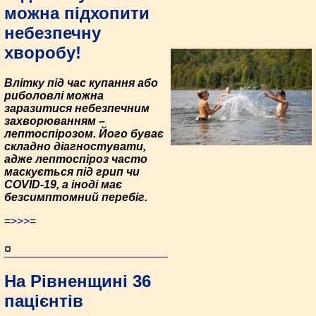
можна підхопити
небезпечну
хворобу!
Влітку під час купання або
риболовлі можна
заразитися небезпечним
захворюванням –
лептоспірозом. Його буває
складно діагностувати,
адже лептоспіроз часто
маскується під грип чи
COVID-19, а іноді має
безсимптомний перебіг.
=>>>=
¤
На Рівненщині 36
пацієнтів