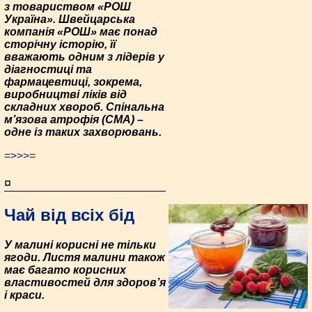
з товариством «РОШ
Україна». Швейцарська
компанія «РОШ» має понад
сторічну історію, її
вважають одним з лідерів у
діагностиці та
фармацевтиці, зокрема,
виробництві ліків від
складних хвороб. Спінальна
м’язова атрофія (СМА) –
одне із таких захворювань.
=>>>=
¤
Чай від всіх бід
У малині корисні не тільки
ягоди. Листя малини також
має багато корисних
властивостей для здоров’я
і краси.