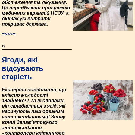
обстеження та лікування.
Це передбачено програмою
медичних гарантій НСЗУ, а
відтак усі витрати
покриває держава.
=>>>=
¤
Ягоди, які
відсувають
старість
Експерти повідомили, що
еліксир молодості
знайдено! І, за їх словами,
він складається з ягід, які
насичують наш організм
антиоксидантами! Знову
вони! Запам’ятовуємо
антиоксиданти –
«контролери клітинного