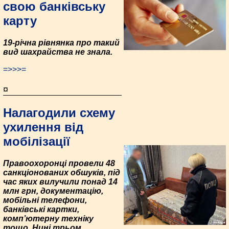
свою банківську
карту
19-річна рівнянка про такий
вид шахрайства не знала.
=>>>=
¤
Налагодили схему
ухилення від
мобілізації
Правоохоронці провели 48
санкціонованих обшуків, під
час яких вилучили понад 14
млн грн, документацію,
мобільні телефони,
банківські картки,
комп’ютерну техніку
тощо. Нині трьом