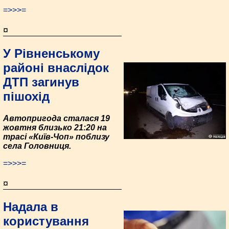
=>>>=
¤
У Рівненському
районі внаслідок
ДТП загинув
пішохід
Автопригода сталася 19
жовтня близько 21:20 на
трасі «Київ-Чоп» поблизу
села Голов­ниця.
=>>>=
¤
Надала в
користування