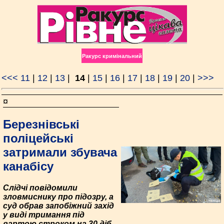
Ракурс кримінальний
<<<
11
|
12
|
13
|
14
|
15
|
16
|
17
|
18
|
19
|
20
|
>>>
¤
Березнівські
поліцейські
затримали збувача
канабісу
Слідчі повідомили
зловмиснику про підозру, а
суд обрав запобіжний захід
у виді тримання під
вартою строком на 30 діб.