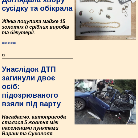
сусідку та обікрала
Жінка поцупила майже 15
золотих й срібних виробів
та біжутерії.
=>>>=
¤
Унаслідок ДТП
загинули двоє
осіб:
підозрюваного
взяли під варту
Нагадаємо, автопригода
сталася 5 жовтня між
населеними пунктами
Вараш та Суховоля.