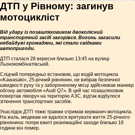
ДТП у Рівному: загинув
мотоцикліст
Від удару із позашляховиком двоколісний
транспортний засіб загорівся. Вогонь загасили
небайдужі громадяни, які стали свідками
автопригоди.
ДТП сталася 28 вересня близько 13:45 на вулиці
Льонокомбінатівській.
Слідчий попередньо встановив, що водій мотоцикла
«Kawasаki», 25-річний рівнянин, не вибрав безпечної
швидкості руху та у забороненому місці здійснював маневр
обгону автомобіля «Аudі Q7». В цей час позашляховик
повертав ліворуч на територію АЗС, відтак відбулося
зіткнення транспортних засобів.
Унаслідок ДТП тяжкі травми отримав керманич мотоцикла.
На жаль, медикам не вдалося врятувати життя 25-річного
рівнянина: попри вжиті реанімаційні заходи близько 18
години він помер.