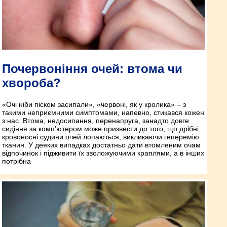
Почервоніння очей: втома чи
хвороба?
«Очі ніби піском засипали», «червоні, як у кролика» – з
такими неприємними симптомами, напевно, стикався кожен
з нас. Втома, недосипання, перенапруга, занадто довге
сидіння за комп’ютером може призвести до того, що дрібні
кровоносні судини очей лопаються, викликаючи геперемію
тканин. У деяких випадках достатньо дати втомленим очам
відпочинок і підживити їх зволожуючими краплями, а в інших
потрібна