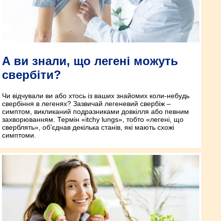
А ви знали, що легені можуть
свербіти?
Чи відчували ви або хтось із ваших знайомих коли-небудь
свербіння в легенях? Зазвичай легеневий свербіж –
симптом, викликаний подразниками довкілля або певним
захворюванням. Термін «itchy lungs», тобто «легені, що
сверблять», об’єднав декілька станів, які мають схожі
симптоми.