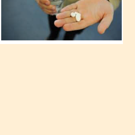
Чим небезпечні заспокійливі
препарати?
Постійні нерви, напруженість, проблеми зі сном, депресія...
Здається, без заспокійливого не впоратися. І не всі
задумуються про те, що заспокійливі ліки можуть бути
небезпечні!