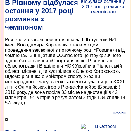
В Рівному відбулася
остання у 2017 році
розминка з
чемпіоном
Рівненська загальноосвітня школа І-ІІІ ступенів №1
імені Володимира Короленка стала місцем
проведення заключної в поточному році «Розминки від
чемпіона». З ініціативи «Обласного центру фізичного
здоров’я населення «Спорт для всіх» Рівненської
обласної ради і Відділення НОК України в Рівненській
області місцеві діти зустрілися з Ольгою Котовською.
Відома рівнянка є майстром спорту України
міжнародного класу з легкої атлетики, учасницею ХХХІ
літніх Олімпійських ігор в Ріо-де-Жанейро (Бразилія)
2016 року, де вона посіла 33 місце на дистанції в 42
кілометри 195 метрів з результатом 2 годин 34 хвилини
57секунд.
=>>>=
¤