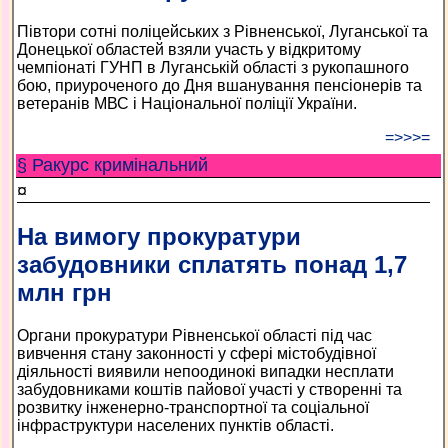
Півтори сотні поліцейських з Рівненської, Луганської та
Донецької областей взяли участь у відкритому
чемпіонаті ГУНП в Луганській області з рукопашного
бою, приуроченого до Дня вшанування пенсіонерів та
ветеранів МВС і Національної поліції України.
=>>>=
§ Ракурс кримінальний
¤
На вимогу прокуратури
забудовники сплатять понад 1,7
млн грн
Органи прокуратури Рівненської області під час
вивчення стану законності у сфері містобудівної
діяльності виявили непоодинокі випадки несплати
забудовниками коштів пайової участі у створенні та
розвитку інженерно-транспортної та соціальної
інфраструктури населених пунктів області.