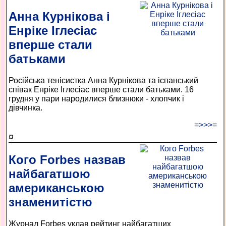
Анна Курнікова і
Енріке Іглесіас
вперше стали
батьками
Російська тенісистка Анна Курнікова та іспанський
співак Енріке Іглесіас вперше стали батьками. 16
грудня у пари народилися близнюки - хлопчик і
дівчинка.
=>>>=
¤
Кого Forbes назвав
найбагатшою
американською
знаменитістю
Журнал Forbes уклав рейтинг найбагатших