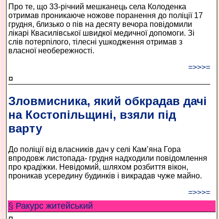
Про те, що 33-річний мешканець села Колоденка
отримав проникаюче ножове поранення до поліції 17
грудня, близько о пів на десяту вечора повідомили
лікарі Квасилівської швидкої медичної допомоги. Зі
слів потерпілого, тілесні ушкодження отримав з
власної необережності.
=>>>=
¤
Зловмисника, який обкрадав дачі
на Костопільщині, взяли під
варту
До поліції від власників дач у селі Кам’яна Гора
впродовж листопада- грудня надходили повідомлення
про крадіжки. Невідомий, шляхом розбиття вікон,
проникав усередину будинків і викрадав чуже майно.
=>>>=
§ Ракурс житейський
¤