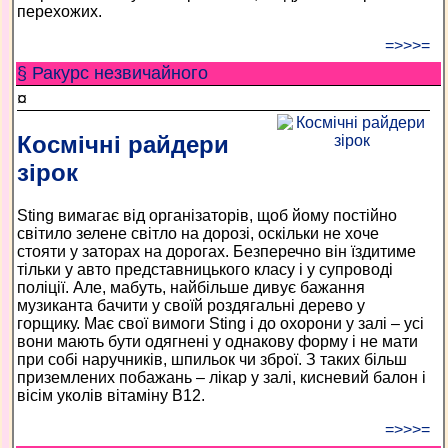
перехожих.
=>>>=
§ Ракурс незвичайного
¤
Космічні райдери
зірок
Sting вимагає від організаторів, щоб йому постійно
світило зелене світло на дорозі, оскільки не хоче
стояти у заторах на дорогах. Безперечно він їздитиме
тільки у авто представницького класу і у супроводі
поліції. Але, мабуть, найбільше дивує бажання
музиканта бачити у своїй роздягальні дерево у
горщику. Має свої вимоги Sting і до охорони у залі – усі
вони мають бути одягнені у однакову форму і не мати
при собі наручників, шпильок чи зброї. З таких більш
приземлених побажань – лікар у залі, кисневий балон і
вісім уколів вітаміну В12.
=>>>=