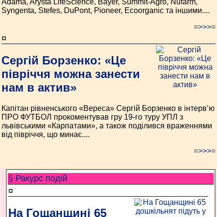
Adama, Arysta LifeScience, Bayer, Summit-Agro, Nufarm,
Syngenta, Stefes, DuPont, Pioneer, Ecoorganic та іншими....
=>>>=
¤
Сергій Борзенко: «Це
півріччя можна занести
нам в актив»
Капітан рівненського «Вереса» Сергій Борзенко в інтерв’ю
ПРО ФУТБОЛ прокоментував гру 19-го туру УПЛ з
львівськими «Карпатами», а також поділився враженнями
від півріччя, що минає....
=>>>=
§ Ракурс подій
¤
На Гощанщині 65