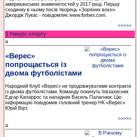
американських знаменитостей у 2017 році. Першу
сходинку в ньому посів творець «Зоряних воєн»
Джордж Лукас - повідомляє www.forbes.com.
=>>>=
§ Ракурс спорту
¤
«Верес»
попрощається із
двома футболістами
Народний Клуб «Верес» не продовжуватиме контракти
із двома футболістами. Команду покинуть півзахисник
Едгар Капаррос та нападник Василь Палагнюк. Цю
інформацію повідомив головний тренер НК «Верес»
Юрій Вірт.
=>>>=
¤