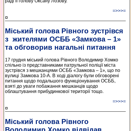
раді її голову Оксану Лозову.
=>>>=
¤
Міський голова Рівного зустрівся
з жителями ОСББ «Замкова – 1»
та обговорив нагальні питання
17 грудня міський голова Рівного Володимир Хомко
спільно із представниками патрульної поліції міста
зустрівся з мешканцями ОСББ «Замкова – 1», що по
вулиці Замкова 10-А. В ході діалогу були обговорені
питання щодо подальшого функціонування ОСББ,
взяті до уваги побажання мешканців щодо
облаштування прибудинкової території тощо.
=>>>=
¤
Міський голова Рівного
Володимир Хомко відвідав