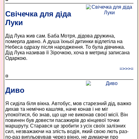
Свічечка для діда
Луки
Дід Лука жив сам. Баба Мотря, дідова дружина,
померла давно. А душа їхньої дитинки відлетіла на
Небеса одразу після народження. То була дівчинка.
Дід Лука називав її Зірочкою, хоча в метриці записана
Одаркою.
=>>>=
¤
Диво
Я сиділа біля вікна. Автобус, мов старезний дід, важко
дихав та немічно кашляв, наче конав і не міг
упокоїтися, бо знав, що ще не виконав своєї місії. Він
повинен був довести пасажирів до кінцевої точки
маршруту. Старався це зробити з усіх своїх залізних
сил, незважаючи на злість водія, який свою лють раз-
по-раз випльовував через вікно, не думаючи про