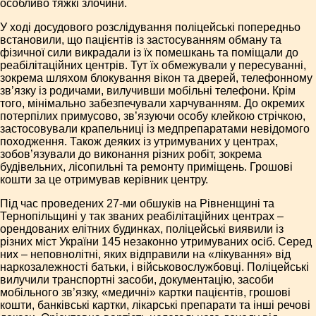
особливо тяжкі злочини.
У ході досудового розслідування поліцейські попередньо
встановили, що пацієнтів із застосуванням обману та
фізичної сили викрадали із їх помешкань та поміщали до
реабілітаційних центрів. Тут їх обмежували у пересуванні,
зокрема шляхом блокування вікон та дверей, телефонному
зв’язку із родичами, вилучивши мобільні телефони. Крім
того, мінімально забезпечували харчуванням. До окремих
потерпілих примусово, зв’язуючи особу клейкою стрічкою,
застосовували крапельниці із медпрепаратами невідомого
походження. Також деяких із утримуваних у центрах,
зобов’язували до виконання різних робіт, зокрема
будівельних, лісопильні та ремонту приміщень. Грошові
кошти за це отримував керівник центру.
Під час проведених 27-ми обшуків на Рівненщині та
Тернопільщині у так званих реабілітаційних центрах –
орендованих елітних будинках, поліцейські виявили із
різних міст України 145 незаконно утримуваних осіб. Серед
них – неповнолітні, яких відправили на «лікування» від
наркозалежності батьки, і військовослужбовці. Поліцейські
вилучили транспортні засоби, документацію, засоби
мобільного зв’язку, «медичні» картки пацієнтів, грошові
кошти, банківські картки, лікарські препарати та інші речові