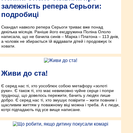
залежність репера Серьоги:
подробиці
Скандал навколо репера Серьоги триває вже понад
декілька місяців. Раніше його ексдружина Поліна Ололо
написала, що не бачила синів – Марка і Платона – 113 днів,
а чоловік не збирається їй віддавати дітей і продовжує їх
ховати.
Живи до ста!
Є серед нас ті, хто уособлює собою метафору «золоті
руки». Є також ті, хто має невимовно чуйне серце і попри
труднощі, що довелось пережити, бачить у людях лише
добро. Є серед нас ті, хто змушує повірити – жити повним і
щасливим життям у поважному віці можна і треба. А є люди,
котрі підпадають під усе вище написане.