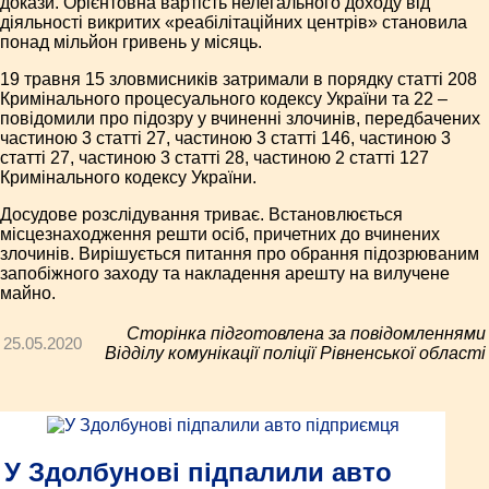
докази. Орієнтовна вартість нелегального доходу від
діяльності викритих «реабілітаційних центрів» становила
понад мільйон гривень у місяць.
19 травня 15 зловмисників затримали в порядку статті 208
Кримінального процесуального кодексу України та 22 –
повідомили про підозру у вчиненні злочинів, передбачених
частиною 3 статті 27, частиною 3 статті 146, частиною 3
статті 27, частиною 3 статті 28, частиною 2 статті 127
Кримінального кодексу України.
Досудове розслідування триває. Встановлюється
місцезнаходження решти осіб, причетних до вчинених
злочинів. Вирішується питання про обрання підозрюваним
запобіжного заходу та накладення арешту на вилучене
майно.
Сторінка підготовлена за повідомленнями
25.05.2020
Відділу комунікації поліції Рівненської області
У Здолбунові підпалили авто