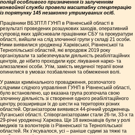
поліції особливого призначення із залученням
конвойної служби провели масштабну спецоперацію
із порятунку 145 незаконно утримуваних осіб.
Працівники ВБЗПТЛ ГУНП в Рівненській області в
результаті проведених розшукових заходів, оперативний
супровід яких здійснювали працівники СБУ та прокуратури
області, вийшли на слід злочинної групи у складі 21 особи.
Ними виявилися уродженці Харківської, Рівненської та
Тернопільської областей, які впродовж 2019 року
організували та забезпечували діяльність реабілітаційних
центрів, де нібито проходили курс лікування нарко- та
алкозалежні особи. Утім, замість медичної терапії вони
опинилися в умовах позбавлення та обмеження волі.
У рамках кримінального провадження, розпочатого
слідчими слідчого управління ГУНП в Рівненській області,
було встановлено, що вказана група розпочала свою
злочинну діяльність зі створення одного реабілітаційного
центру, розширивши їх до шести на територіях різних
областей. Організатором виявився 44-річний уродженець
Луганської області. Співорганізаторами стали 26-ти, 33-х та
29-річні уродженці Харкова. Ще 18 виконавців були у ролі
медиків та волонтерів із Рівненської та Тернопільської
областей. Як з’ясувалося, усі – раніше судимі за тяжкі та