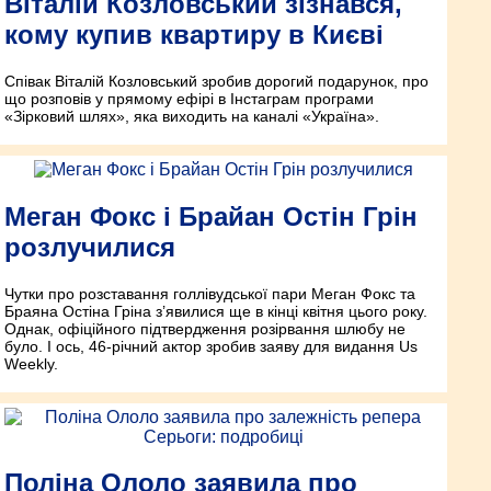
Віталій Козловський зізнався,
кому купив квартиру в Києві
Співак Віталій Козловський зробив дорогий подарунок, про
що розповів у прямому ефірі в Інстаграм програми
«Зірковий шлях», яка виходить на каналі «Україна».
Меган Фокс і Брайан Остін Грін
розлучилися
Чутки про розставання голлівудської пари Меган Фокс та
Браяна Остіна Гріна з’явилися ще в кінці квітня цього року.
Однак, офіційного підтвердження розірвання шлюбу не
було. І ось, 46-річний актор зробив заяву для видання Us
Weekly.
Поліна Ололо заявила про