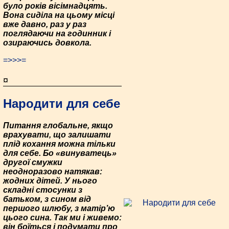
було років вісімнадцять.
Вона сиділа на цьому місці
вже давно, раз у раз
поглядаючи на годинник і
озираючись довкола.
=>>>=
¤
Народити для себе
Питання глобальне, якщо
врахувати, що залишати
плід кохання можна тільки
для себе. Бо «винуватець»
другої смужки
неодноразово натякав:
жодних дітей. У нього
складні стосунки з
батьком, з сином від
першого шлюбу, з матір’ю
цього сина. Так ми і живемо:
він боїться і подумати про