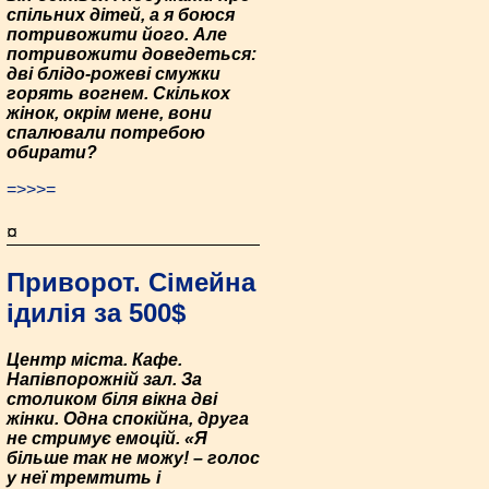
спільних дітей, а я боюся
потривожити його. Але
потривожити доведеться:
дві блідо-рожеві смужки
горять вогнем. Скількох
жінок, окрім мене, вони
спалювали потребою
обирати?
=>>>=
¤
Приворот. Сімейна
ідилія за 500$
Центр міста. Кафе.
Напівпорожній зал. За
столиком біля вікна дві
жінки. Одна спокійна, друга
не стримує емоцій. «Я
більше так не можу! – голос
у неї тремтить і