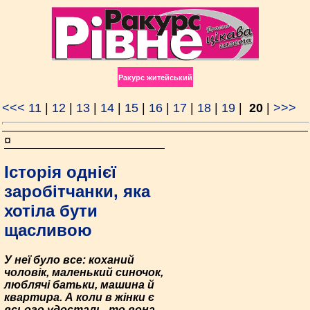
Ракурс житейський
<<<
11
|
12
|
13
|
14
|
15
|
16
|
17
|
18
|
19
|
20
|
>>>
¤
Історія однієї
заробітчанки, яка
хотіла бути
щасливою
У неї було все: коханий
чоловік, маленький синочок,
люблячі батьки, машина й
квартира. А коли в жінки є
всього удосталь, то вона