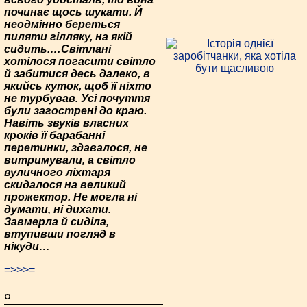
починає щось шукати. Й
неодмінно береться
пиляти гілляку, на якій
сидить.…Світлані
хотілося погасити світло
й забитися десь далеко, в
якийсь куток, щоб її ніхто
не турбував. Усі почуття
були загострені до краю.
Навіть звуків власних
кроків її барабанні
перетинки, здавалося, не
витримували, а світло
вуличного ліхтаря
скидалося на великий
прожектор. Не могла ні
думати, ні дихати.
Завмерла й сиділа,
втупивши погляд в
нікуди…
=>>>=
¤