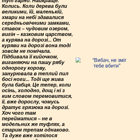
тут гарно. Найкраще.
Колись. Коли дерева були
великими, їй, маленькій,
хмари на небі здавалися
середньовічними замками,
ставок – чудовим озером,
вигін – казковим царством,
а курява на дорозі... От
куряви на дорозі вона тоді
зовсім не помічала.
Підбивала її кийочком,
виганяючи на пашу рябу
однорогу корову,
занурювала в теплий пил
босі ноги... Тоді ще жива
була бабця. Це тепер, коли
осінь, холодно, дощ і ні з
ким словом перемовитися,
її, вже дорослу, чомусь
дратує грязюка на дорозі.
Хоч чого там
перейматися – не в
модельних же туфлях, а
старим трепам однаково.
Та дуже вже хотілося