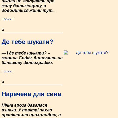
ніколи не згадувати про
малу батьківщину, а
доводиться жити тут...
=>>>=
¤
Де тебе шукати?
— І де тебе шукати? –
мовила Софія, дивлячись на
батькову фотографію.
=>>>=
¤
Наречена для сина
Нічна гроза давалася
взнаки. У повітрі пахло
вранішньою прохолодою, а