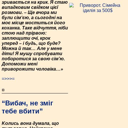
зривається на крик. Я стаю
випадковим свідком цієї
розмови. – Ще вчора ми
були сім‘єю, а сьогодні на
моє місце моститься його
коханка. Таке відчуття, ніби
стою над прірвою:
заплющити очі, крок
уперед – і будь, що буде?
Можна й так… Але у мене
діти! Я мушу спробувати
поборотися за свою сім’ю.
Допоможи мені
приворожити чоловіка…»
=>>>=
¤
“Вибач, не зміг
тебе вбити”
Kолись вона думала, що