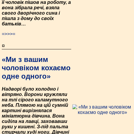
її чоловік пішов на роботу, а
вона зібрала речі, взяла
свого дворічного сина і
пішла з дому до своїх
батьків…
=>>>=
¤
«Ми з вашим
чоловіком кохаємо
одне одного»
Надворі було холодно і
вітряно. Ворони кружляли
на тлі сірого каламутного
неба. Плямою на цій сумній
картині вирізнялася
мініатюрна дівчина. Вона
сиділа на лавці, заховавши
руки у кишені. З-під пальта
стирчали худі ноги. Дівчині