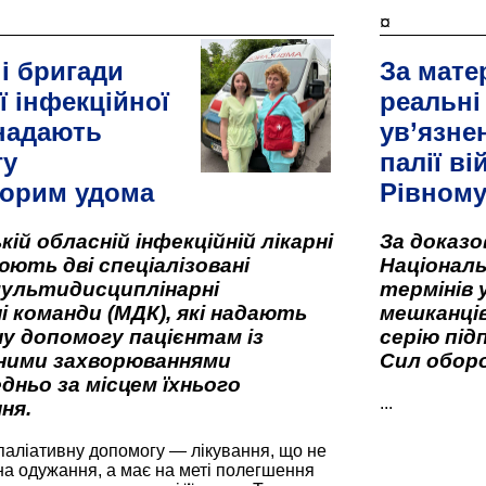
¤
і бригади
За мате
ї інфекційної
реальні
 надають
ув’язне
гу
палії ві
орим удома
Рівном
кій обласній інфекційній лікарні
За доказ
ють дві спеціалізовані
Національ
мультидисциплінарні
термінів 
і команди (МДК), які надають
мешканців
у допомогу пацієнтам із
серію під
вними захворюваннями
Сил оборо
дньо за місцем їхнього
...
ня.
паліативну допомогу — лікування, що не
а одужання, а має на меті полегшення