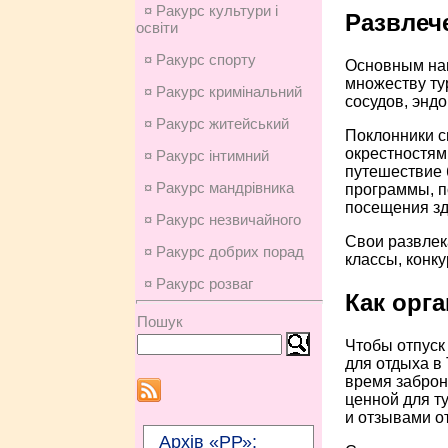
¤ Ракурс культури і
Развлеч
освіти
¤ Ракурс спорту
Основным нап
множеству ту
¤ Ракурс кримінальний
сосудов, энд
¤ Ракурс житейський
Поклонники с
окрестностям
¤ Ракурс інтимний
путешествие 
¤ Ракурс мандрівника
программы, п
посещения зд
¤ Ракурс незвичайного
Свои развлек
¤ Ракурс добрих порад
классы, конкур
¤ Ракурс розваг
Как орг
Пошук
Чтобы отпуск
для отдыха в
время заброн
ценной для т
и отзывами о
Архів «РР»: