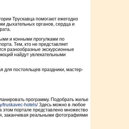
тории Трускавца помогают ежегодно
ми дыхательных органов, сердца и
рата.
ыми и конными прогулками по
орта. Тем, кто не представляет
утся разнообразные экскурсионные
эмоций найдут увлекательными
я для постояльцев праздники, мастер-
планировать программу. Подобрать жилье
y/truskavec-hotels/
Здесь можно в любое
На этом портале представлено множество
ия, заканчивая реальными фотографиями