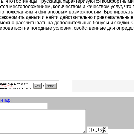
ть, что гостиницы Трускавца характеризуются комфортным
тся местоположением, количеством и качеством услуг, что 
но пожеланиям и финансовым возможностям. Бронировать 
сэкономить деньги и найти действительно привлекательны
 можно рассчитывать на дополнительные бонусы и скидки.
ироваться на погодные условия, свойственные для определ
нтар: