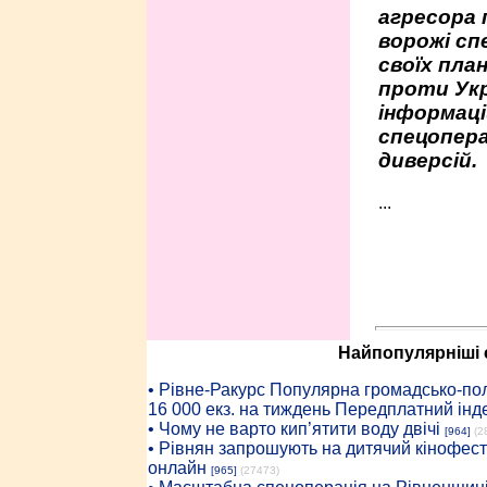
агресора 
ворожі сп
своїх пла
проти Укр
інформаці
спецопера
диверсій.
...
Найпопулярніші с
• Рiвне-Ракурс Популярна громадсько-пол
16 000 екз. на тиждень Передплатний інд
• Чому не варто кип’ятити воду двічі
[964]
(2
• Рівнян запрошують на дитячий кінофест
онлайн
[965]
(27473)