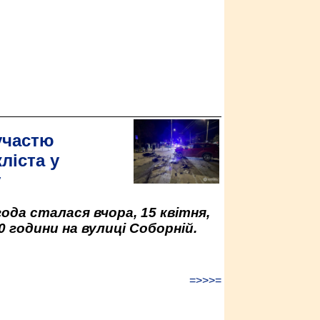
участю
ліста у
у
да сталася вчора, 15 квітня,
0 години на вулиці Соборній.
=>>>=