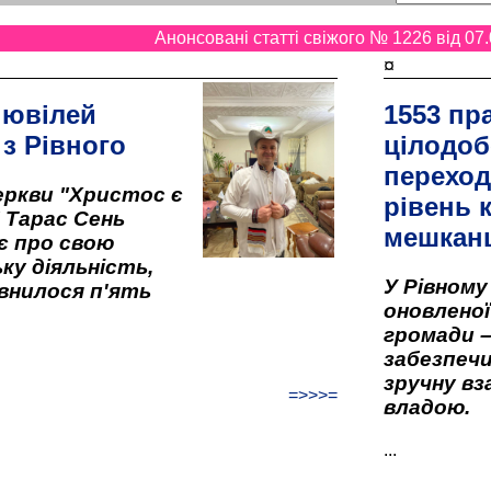
Анонсовані статті свіжого № 1226 від 07.
¤
 ювілей
1553 пр
 з Рівного
цілодоб
переход
ркви "Христос є
рівень к
" Тарас Сень
мешкан
є про свою
ку діяльність,
У Рівном
внилося п'ять
оновленої 
громади –
забезпеч
зручну вз
=>>>=
владою.
...