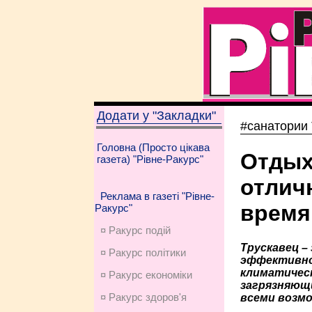
Додати у "Закладки"
#санатории 
Головна (Просто цікава
Отдых
газета) "Рівне-Ракурс"
отлич
Реклама в газеті "Рівне-
время
Ракурс"
¤ Ракурс подій
Трускавец –
¤ Ракурс політики
эффективное
климатичес
¤ Ракурс економiки
загрязняющи
¤ Ракурс здоров'я
всеми возм