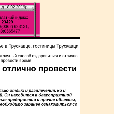
ід 18.02.2019p.
латний індекс:
23429
8(0362) 623131,
98)0565477
ье в Трускавце, гостиницы Трускавца
 отлично провести
ько отдых и развлечения, но и
й. Он находится в благоприятной
ые предприятия и прочие объекты,
необходимо заранее ознакомиться со