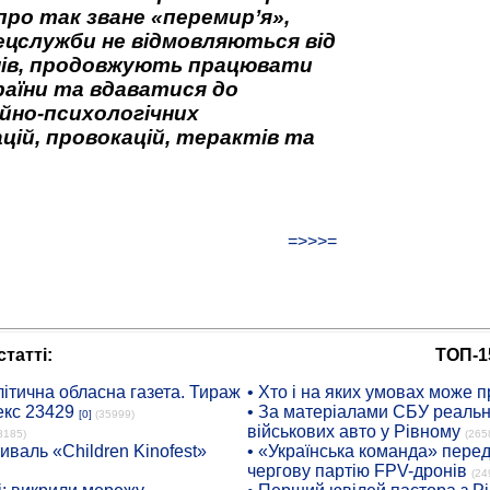
про так зване «перемир’я»,
ецслужби не відмовляються від
нів, продовжують працювати
аїни та вдаватися до
йно-психологічних
цій, провокацій, терактів та
=>>>=
татті:
ТОП-1
ітична обласна газета. Тираж
• Хто і на яких умовах може п
екс 23429
• За матеріалами СБУ реальні
[0]
(35999)
військових авто у Рівному
8185)
(265
иваль «Children Kinofest»
• «Українська команда» пере
чергову партію FPV-дронів
(24