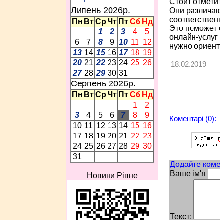
Стоит отмети
Липень 2026p.
Они различаю
соответствен
Пн
Вт
Ср
Чт
Пт
Сб
Нд
Это поможет 
1
2
3
4
5
онлайн-услуг
6
7
8
9
10
11
12
нужно ориент
13
14
15
16
17
18
19
20
21
22
23
24
25
26
18.02.2019
27
28
29
30
31
Серпень 2026p.
Пн
Вт
Ср
Чт
Пт
Сб
Нд
1
2
3
4
5
6
7
8
9
Коментарі (0):
10
11
12
13
14
15
16
17
18
19
20
21
22
23
24
25
26
27
28
29
30
31
Додайте коме
Ваше ім'я
Новини Рівне
Текст: