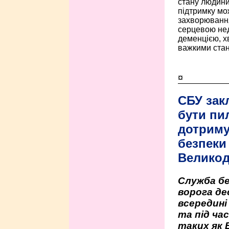
стану людини 
підтримку мо
захворюванням
серцевою нед
деменцією, 
важкими стан
¤
СБУ зак
бути пи
дотриму
безпеки 
Велико
Служба бе
ворога де
всередині
та під час
таких як 