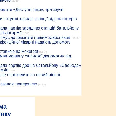
івного
(2358)
имати «Доступні ліки»: три зручні
 потужні зарядні станції від волонтерів
дала партію зарядних станцій батальйону
льчої армії
(1643)
довжує допомагати нашим захисникам
(1598)
інфекційної лікарні надають допомогу
 ставкою на Pokerbet
(1406)
римав машину «швидкої допомоги» від
дала партію дронів батальйону «Свобода»
ямків
(1202)
вне переходить на новий рівень
)
 газовою поверхнею
(1143)
ма
инку