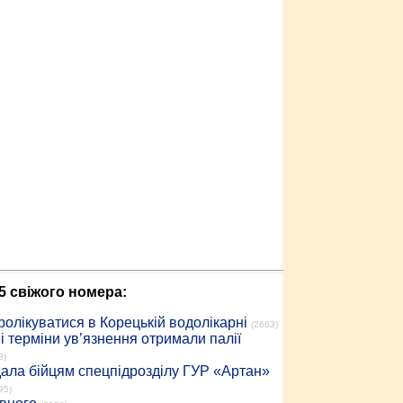
5 свіжого номера:
ролікуватися в Корецькій водолікарні
(2663)
 терміни ув’язнення отримали палії
8)
дала бійцям спецпідрозділу ГУР «Артан»
95)