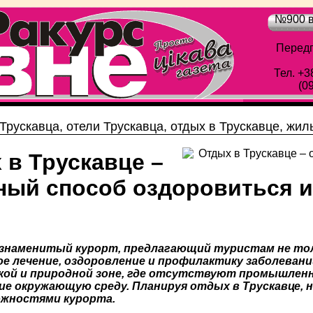
№900 в
Передп
Тел. +3
(0
Трускавца, отели Трускавца, отдых в Трускавце, жил
 в Трускавце –
ный способ оздоровиться и
 знаменитый курорт, предлагающий туристам не тол
 лечение, оздоровление и профилактику заболевани
кой и природной зоне, где отсутствуют промышленн
е окружающую среду. Планируя отдых в Трускавце, 
ожностями курорта.