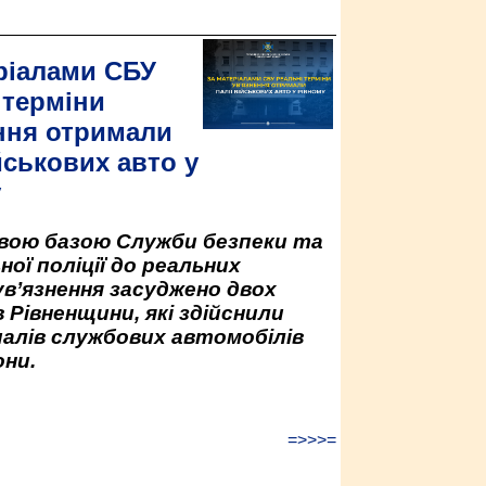
ріалами СБУ
 терміни
ння отримали
йськових авто у
у
овою базою Служби безпеки та
ної поліції до реальних
ув’язнення засуджено двох
 Рівненщини, які здійснили
палів службових автомобілів
ни.
=>>>=