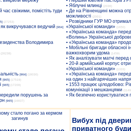
: викрили мережу
• Перший ювілей пастора з Р
• Яблучні млинці
(2036)
 час свіжими, помістіть туди
• Де на Рівненщині можна отр
можливості
(2001)
• Розвідники ГУР МО отримали
5]
(27253)
: як викручувався ведучий
«Української команди»
[964]
(1650)
• «Українська команда» пере
«Волинь» Української доброво
президенства Володимира
• «Українська команда» про
• Мобільні бригади обласної 
важкохворим удома
(26238)
(1459)
• Як аналізувати матчі перед
• 20-й армійський корпус от
«Української команди»
(1333)
ральність
• «Українська команда» пере
[964]
(18030)
я
на один з найгарячіших напр
[965]
(17519)
і
• 1553 працює цілодобово: Рі
[965]
(17209)
комунікації з мешканцями
(1149
опередили порушень за
• Як безпечно користуватися
рн
[965]
(16837)
Вибух під двери
приватного буд
якому стало погано