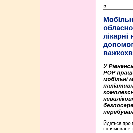
¤
Мобільн
обласно
лікарні
допомо
важкохв
У Рівненсь
РОР працю
мобільні 
паліативн
комплексн
невиліко
безпосере
перебуван
Йдеться про 
спрямоване н