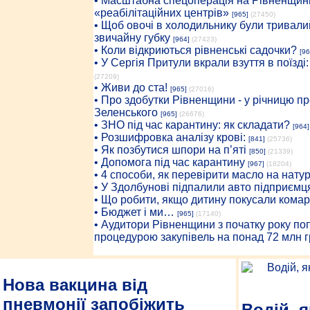
• Масштабна спецоперація на Рівненщині
«реабілітаційних центрів»
[965]
(27450)
• Щоб овочі в холодильнику були тривалий
звичайну губку
[964]
(27423)
• Коли відкриються рівненські садочки?
[96
• У Сергія Притули вкрали взуття в поїзді
(27209)
• Живи до ста!
[965]
(27016)
• Про здобутки Рівненщини - у річницю 
Зеленського
[965]
(26676)
• ЗНО під час карантину: як складати?
[964]
• Розшифровка аналізу крові:
[841]
(25736)
• Як позбутися шпори на п’яті
[850]
(21339)
• Допомога під час карантину
[967]
(18204)
• 4 способи, як перевірити масло на нату
• У Здолбунові підпалили авто підприємц
• Що робити, якщо дитину покусали комар
• Бюджет і ми…
[965]
(17140)
• Аудитори Рівненщини з початку року п
процедурою закупівель на понад 72 млн г
Нова вакцина від
пневмонії запобіжить
Водій, 