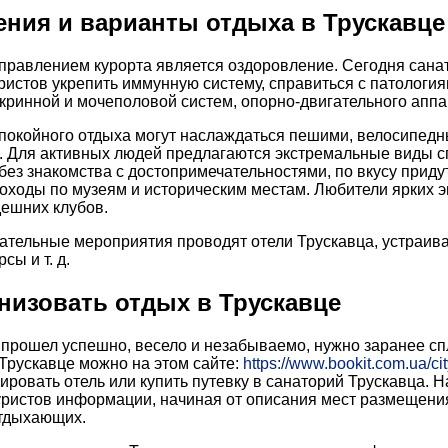
ения и варианты отдыха в Трускавце
равлением курорта является оздоровление. Сегодня сана
ристов укрепить иммунную систему, справиться с патология
окринной и мочеполовой систем, опорно-двигательного аппа
покойного отдыха могут наслаждаться пешими, велосипедн
. Для активных людей предлагаются экстремальные виды сп
без знакомства с достопримечательностями, по вкусу прид
оходы по музеям и историческим местам. Любители ярких 
ешних клубов.
ательные мероприятия проводят отели Трускавца, устраива
сы и т. д.
анизовать отдых в Трускавце
 прошел успешно, весело и незабываемо, нужно заранее с
 Трускавце можно на этом сайте:
https://www.bookit.com.ua/cit
ировать отель или купить путевку в санаторий Трускавца. 
уристов информации, начиная от описания мест размещен
тдыхающих.