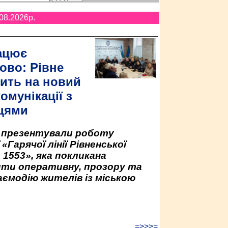
08.2026p.
ацює
ово: Рівне
ить на новий
омунікації з
цями
у презентували роботу
«Гарячої лінії Рівненської
 1553», яка покликана
ити оперативну, прозору та
аємодію жителів із міською
=>>>=