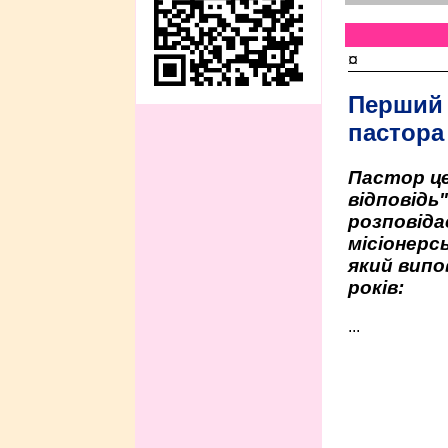
¤
Перший
пастора
Пастор це
відповідь
розповіда
місіонерсь
який випо
років:
...