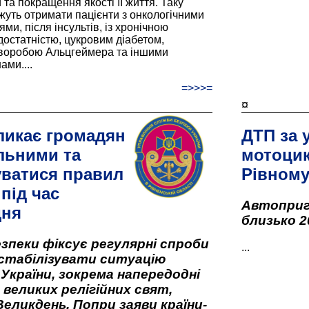
та покращення якості її життя. Таку
жуть отримати пацієнти з онкологічними
и, після інсультів, із хронічною
остатністю, цукровим діабетом,
хворобою Альцгеймера та іншими
ами....
=>>>=
¤
ликає громадян
ДТП за 
льними та
мотоцик
ватися правил
Рівном
під час
Автоприго
дня
близько 2
зпеки фіксує регулярні спроби
...
стабілізувати ситуацію
 України, зокрема напередодні
 великих релігійних свят,
Великдень. Попри заяви країни-