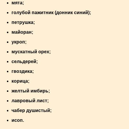
мята;
голубой пажитник (донник синий);
петрушка;
майоран;
укроп;
мускатный орех;
сельдерей;
гвоздика;
корица;
желтый имбирь;
лавровый лист;
чабер душистый;
исоп.