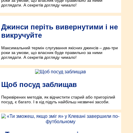
роки за умови, що власник буде правильно за ними
доглядати. А секретів догляду чимало!
Джинси періть вивернутими і не
викручуйте
Максимальний термін слугування якісних джинсів – два-три
роки за умови, що власник буде правильно за ними
доглядати. А секретів догляду чимало!
Щоб посуд заблищав
Перевірених методів, як відчистити старий або пригорілий
посуд, є багато. І в хід підуть найбільш незвичні засоби.