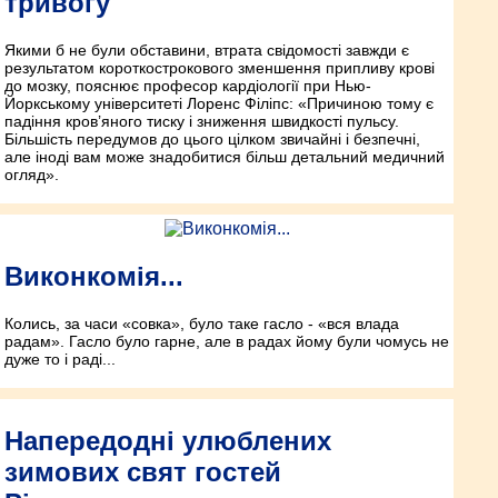
тривогу
Якими б не були обставини, втрата свідомості завжди є
результатом короткострокового зменшення припливу крові
до мозку, пояснює професор кардіології при Нью-
Йоркському університеті Лоренс Філіпс: «Причиною тому є
падіння кров’яного тиску і зниження швидкості пульсу.
Більшість передумов до цього цілком звичайні і безпечні,
але іноді вам може знадобитися більш детальний медичний
огляд».
Виконкомія...
Колись, за часи «совка», було таке гасло - «вся влада
радам». Гасло було гарне, але в радах йому були чомусь не
дуже то і раді...
Напередодні улюблених
зимових свят гостей