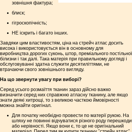
зовнішня фактура;
блиск;
гігроскопічність;
НЕ іскрить і багато інших.
Завдяки цим властивостям, ціна на стрейч атлас досить
висока і використовується він в основному для
виробництва дорогих суконь, штор, преміального постільної
білизни і так далі. Така матерія при правильному догляді і
обслуговуванні здатна служити десятиліттями, не
втрачаючи свого зовнішнього вигляду.
На що звернути увагу при виборі?
Серед усього розмаїття тканин зараз дійсно важко
визначити серед них справжню атласну тканину, але якщо
знати деякі хитрощі, то з великою часткою ймовірності
можна знайти оригінал.
Для початку необхідно провести по матерії рукою. На
шляху не повинні відчуватися різного роду перешкоди
або нерівності. Якщо вони є, то це не оригінальний
матеріал. Перед тим як купити тканину "стрейч атлас",