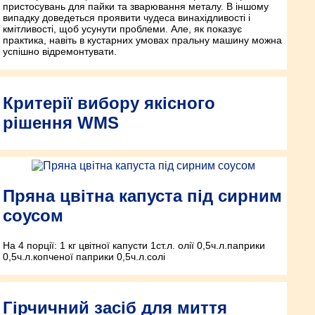
пристосувань для пайки та зварювання металу. В іншому
випадку доведеться проявити чудеса винахідливості і
кмітливості, щоб усунути проблеми. Але, як показує
практика, навіть в кустарних умовах пральну машину можна
успішно відремонтувати.
Критерії вибору якісного
рішення WMS
Пряна цвітна капуста під сирним
соусом
На 4 порції: 1 кг цвітної капусти 1ст.л. олії 0,5ч.л.паприки
0,5ч.л.копченої паприки 0,5ч.л.солі
Гірчичний засіб для миття