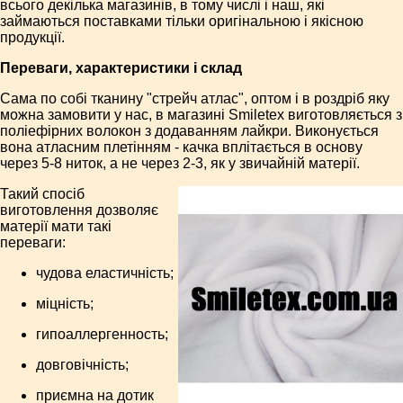
всього декілька магазинів, в тому числі і наш, які
займаються поставками тільки оригінальною і якісною
продукції.
Переваги, характеристики і склад
Сама по собі тканину "стрейч атлас", оптом і в роздріб яку
можна замовити у нас, в магазині Smiletex виготовляється з
поліефірних волокон з додаванням лайкри. Виконується
вона атласним плетінням - качка вплітається в основу
через 5-8 ниток, а не через 2-3, як у звичайній матерії.
Такий спосіб
виготовлення дозволяє
матерії мати такі
переваги:
чудова еластичність;
міцність;
гипоаллергенность;
довговічність;
приємна на дотик