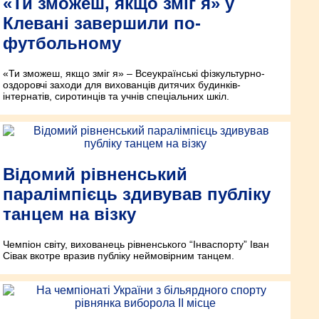
«Ти зможеш, якщо зміг я» у
Клевані завершили по-
футбольному
«Ти зможеш, якщо зміг я» – Всеукраїнські фізкультурно-
оздоровчі заходи для вихованців дитячих будинків-
інтернатів, сиротинців та учнів спеціальних шкіл.
Відомий рівненський
паралімпієць здивував публіку
танцем на візку
Чемпіон світу, вихованець рівненського “Інваспорту” Іван
Сівак вкотре вразив публіку неймовірним танцем.