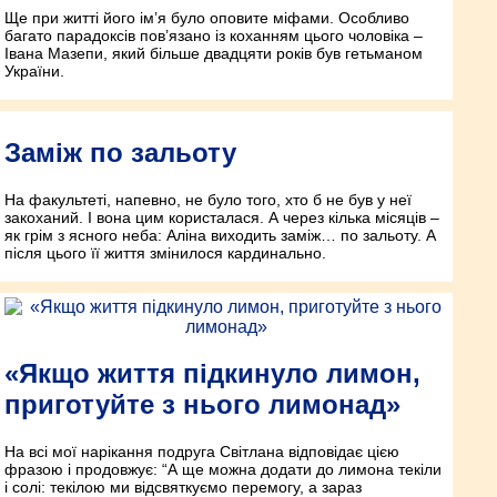
Ще при житті його ім’я було оповите міфами. Особливо
багато парадоксів пов’язано із коханням цього чоловіка –
Івана Мазепи, який більше двадцяти років був гетьманом
України.
Заміж по зальоту
На факультеті, напевно, не було того, хто б не був у неї
закоханий. І вона цим користалася. А через кілька місяців –
як грім з ясного неба: Аліна виходить заміж… по зальоту. А
після цього її життя змінилося кардинально.
«Якщо життя підкинуло лимон,
приготуйте з нього лимонад»
На всі мої нарікання подруга Світлана відповідає цією
фразою і продовжує: “А ще можна додати до лимона текіли
і солі: текілою ми відсвяткуємо перемогу, а зараз