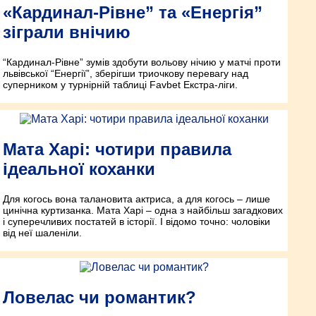
«Кардинал-Рівне” та «Енергія”
зіграли внічию
“Кардинал-Рівне” зумів здобути вольову нічию у матчі проти
львівської “Енергії”, зберігши триочкову перевагу над
суперником у турнірній таблиці Favbet Екстра-ліги.
Мата Харі: чотири правила
ідеальної коханки
Для когось вона талановита актриса, а для когось – лише
цинічна куртизанка. Мата Харі – одна з найбільш загадкових
і суперечливих постатей в історії. І відомо точно: чоловіки
від неї шаленіли.
Ловелас чи романтик?