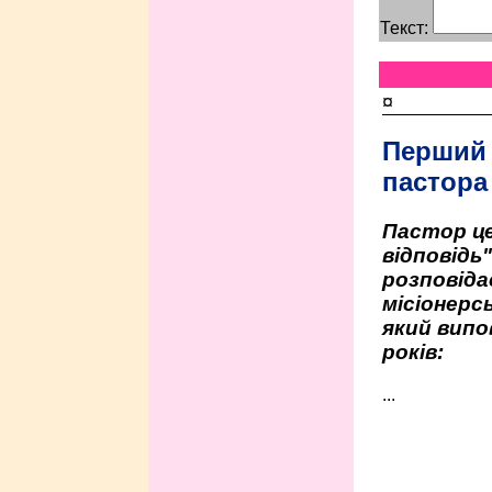
Текст:
¤
Перший
пастора
Пастор це
відповідь
розповіда
місіонерсь
який випо
років:
...