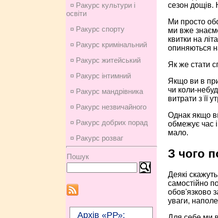
сезон дощів.
¤ Ракурс культури і
освіти
Ми просто обо
¤ Ракурс спорту
ми вже знаємо
квитки на літ
¤ Ракурс кримінальний
опиняються на
¤ Ракурс житейський
Як же стати с
¤ Ракурс інтимний
Якщо ви в при
чи коли-небуд
¤ Ракурс мандрівника
витрати з її 
¤ Ракурс незвичайного
Однак якщо ви
¤ Ракурс добрих порад
обмежує час і
мало.
¤ Ракурс розваг
З чого п
Пошук
Деякі скажуть,
самостійно по
обов'язково з
уваги, наполе
Архів «РР»:
Для себе ми в