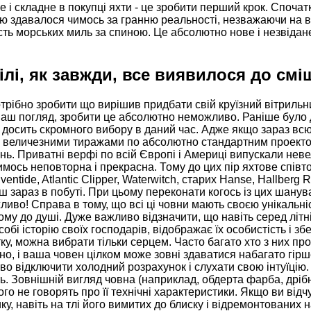
і складне в покупці яхти - це зробити перший крок. Спочатк
ю здавалося чимось за гранню реальності, незважаючи на в
ість морських миль за спиною. Це абсолютно нове і незвідане
ілі, як завжди, все виявилося до смі
рібно зробити що вирішив придбати свій круїзний вітрильн
наш погляд, зробити це абсолютно неможливо. Раніше було д
д досить скромного вибору в даний час. Адже якщо зараз всю
 величезними тиражами по абсолютно стандартним проекто
інь. Приватні верфі по всій Європі і Америці випускали невел
имось неповторна і прекрасна. Тому до цих пір яхтове спів
entide, Atlantic Clipper, Waterwitch, старих Hanse, Hallberg 
ш зараз в побуті. При цьому переконати когось із цих шанув
иво! Справа в тому, що всі ці човни мають своєю унікальні
ому до душі. Дуже важливо відзначити, що навіть серед літні
обі історію своїх господарів, відображає їх особистість і збе
ку, можна вибрати тільки серцем. Часто багато хто з них п
о, і ваша човен цілком може зовні здаватися набагато гірше
о відключити холодний розрахунок і слухати свою інтуїцію. У
. Зовнішній вигляд човна (наприклад, обдерта фарба, дрібні
ого не говорять про її технічні характеристики. Якщо ви від
ку, навіть на тлі його вимитих до блиску і відремонтованих 