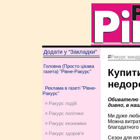
Додати у "Закладки"
#
Ракурс мандр
Головна (Просто цікава
Купити
газета) "Рівне-Ракурс"
недоро
Реклама в газеті "Рівне-
Ракурс"
Обивателю д
¤ Ракурс подій
дивно, в наш
¤ Ракурс політики
Ми дуже любим
Можна витрат
¤ Ракурс економiки
благодатного 
¤ Ракурс здоров'я
Сезон для яхт