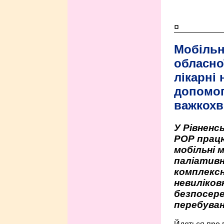
¤
Мобільн
обласно
лікарні
допомо
важкохв
У Рівненсь
РОР працю
мобільні 
паліативн
комплексн
невиліко
безпосере
перебуван