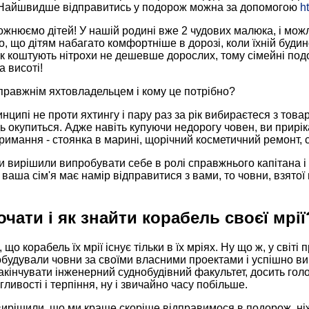
 Найшвидше відправитись у подорож можна за допомогою
ht
жнюємо дітей! У нашій родині вже 2 чудових малюка, і можли
, що дітям набагато комфортніше в дорозі, коли їхній будино
ак коштують нітрохи не дешевше дорослих, тому сімейні под
 висоті!
правжнім яхтовладельцем і кому це потрібно?
нципі не проти яхтингу і пару раз за рік вибираєтеся з тов
ь окупиться. Адже навіть купуючи недорогу човен, ви прирікає
утримання - стоянка в марині, щорічний косметичний ремонт,
 вирішили випробувати себе в ролі справжнього капітана і
 ваша сім'я має намір відправитися з вами, то човни, взятої 
очати і як знайти корабель своєї мрії
 що корабель їх мрії існує тільки в їх мріях. Ну що ж, у світ
будували човни за своїми власними проектами і успішно ви
акінчувати інженерний суднобудівний факультет, досить голов
гливості і терпіння, ну і звичайно часу побільше.
ирішили, що ми краще скоріше відправимося в подорож, ніж