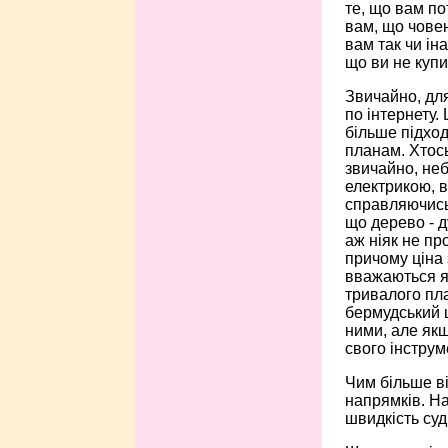
те, що вам по
вам, що човен
вам так чи ін
що ви не купи
Звичайно, для
по інтернету.
більше підход
планам. Хтось
звичайно, неб
електрикою, в
справляючись 
що дерево - д
аж ніяк не пр
причому ціна
вважаються ях
тривалого пла
бермудський ш
ними, але як
свого інструм
Чим більше ві
напрямків. На
швидкість суд