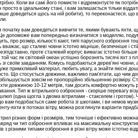
трібно. Коли ви самі його помиєте і відремонтуєте як потріб
 просто в ідеальному стані, і вам залишається тільки віддат
акше доведеться щось на ній робити), то переконаєтеся, що в
ли.
 початку вам доведеться вивчити те, якими бувають яхти, що
 Це допоможе вам попередньо визначитися з моделлю, подум
ить, про розмір, кількості кают, типі парусного озброєння т
 вважає, що сталеві човни істотно міцніше, безпечніше і стій
езпідставно, проте сталевий корпус вимагає істотно більше 
 той час як світовий океан успішно борознять тисячі яхт з 
зі своїм завданням. Комусь подобаються дерев'яні човни, а
уже примхливий матеріал, любить увагу, а знайти якісні до
осто. Що стосується довжини, важливо пам'ятати, що чим дов
 збільшується зовсім не пропорційно збільшенню розміру. 
ти довжиною 10-12 метрів, там досить комфортно можуть роз
вання. Тип ж вітрильного озброєння - скоріше перевагу віз
люп (одна щогла з двома вітрилами - стакселем і гротом).
що вам подобається саме робота зі шкотами, і ви немов му
енту-яхти в потоках вітру, можна розглянути варіанти придб
трил різних форм і розмірів, тим точніше і ефективно можна 
вряд чи тип озброєння впливає на максимальну конструктив
ів з різними типами озброєння в різні вітру може істотно від