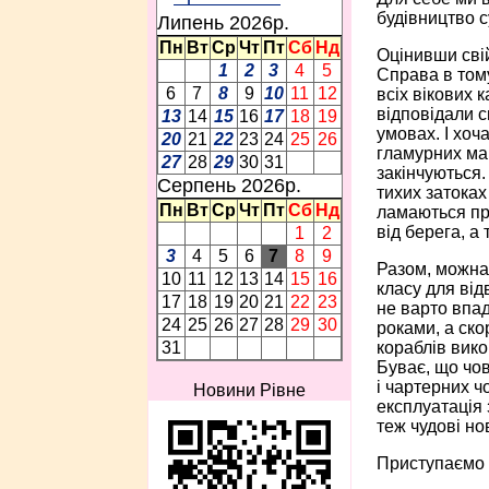
будівництво с
Липень 2026p.
Пн
Вт
Ср
Чт
Пт
Сб
Нд
Оцінивши свій
1
2
3
4
5
Справа в том
6
7
8
9
10
11
12
всіх вікових 
відповідали 
13
14
15
16
17
18
19
умовах. І хо
20
21
22
23
24
25
26
гламурних мар
27
28
29
30
31
закінчуються.
Серпень 2026p.
тихих затоках
Пн
Вт
Ср
Чт
Пт
Сб
Нд
ламаються при
від берега, а
1
2
3
4
5
6
7
8
9
Разом, можна 
10
11
12
13
14
15
16
класу для від
17
18
19
20
21
22
23
не варто впад
24
25
26
27
28
29
30
роками, а ско
кораблів вико
31
Буває, що чов
і чартерних ч
Новини Рівне
експлуатація 
теж чудові но
Приступаємо 