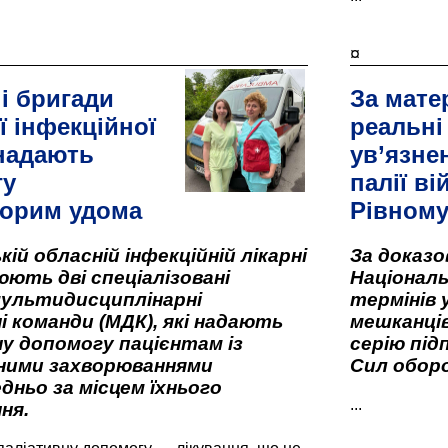
¤
і бригади
За мате
ї інфекційної
реальні
 надають
ув’язне
гу
палії ві
орим удома
Рівном
кій обласній інфекційній лікарні
За доказ
ють дві спеціалізовані
Національ
мультидисциплінарні
термінів 
і команди (МДК), які надають
мешканців
у допомогу пацієнтам із
серію під
вними захворюваннями
Сил оборо
дньо за місцем їхнього
...
ня.