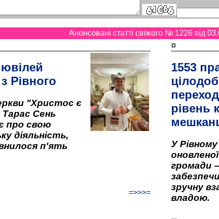
Анонсовані статті свіжого № 1226 від 03.
¤
 ювілей
1553 пр
 з Рівного
цілодоб
переход
ркви "Христос є
рівень к
" Тарас Сень
мешкан
є про свою
ку діяльність,
У Рівном
внилося п'ять
оновленої 
громади –
забезпеч
зручну вз
=>>>=
владою.
...