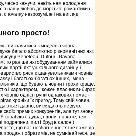
у, чесно кажучи, навіть нам володіння
сю нашу любов до морської романтики і
, спочатку незрозуміле і на вигляд
шного просто!
ик - визначитися з моделлю човна.
уже багато абсолютно різноманітних яхт,
дисущі Beneteau, Dufour і Bavaria
м, то раніше яхтобудуванням займалися
икі партії яхт унікального дизайну, і
товариство рясніє шанувальниками човнів
Rassy і багатьох-багатьох інших, імена
альників, що бувають човни і трохи краще,
стю і характером, і кожен власник вибирає
х човнів однієї групи однакових немає -
рігає хроніки їх пригод. Тому свій човен,
родаються давно, виглядають не дуже
 своїх прямих конкурентів, але тут знову
 кораблів є душа, і вони, повірте, теж
 подряпини, пил і бруд в салоні)
чуваєте, що вас незбагненно тягне саме до
на продаж побратимів, не сумнівайтеся, це