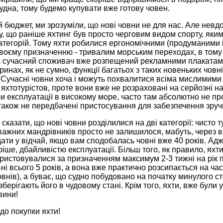
удна, тому будемо купувати вже готову човен.
 бюджет, ми зрозуміли, що нові човни не для нас. Але невдо
у, що раніше яхтинг був просто черговим видом спорту, як
категорій. Тому яхти робилися ергономічними (продуманими 
своєму призначенню - тривалим морським переходах, в тому
ча сучасний споживач вже розпещений рекламними плакатам
инах, як не сумно, функції багатьох з таких новеньких човнів
 Сучасні човни хоча і можуть похвалитися всіма мислимими 
 яхтотурістов, проте вони вже не розраховані на серйозні 
 експлуатації в високому море, часто там абсолютно не про
 також не передбачені пристосування для забезпечення зручн
сказати, що нові човни розділилися на дві категорії: чисто ту
важних мандрівників просто не залишилося, мабуть, через в
ати у відчай, якщо вам сподобалась човні вже 40 років. Адж
ріше, дбайливістю експлуатації. Більш того, як правило, яхтин
ристовувалися за призначенням максимум 2-3 тижні на рік під
ні всього 5 років, а вона вже практично розсипається на ча
овнів), а буває, що судно побудовано на початку минулого с
зберігають його в чудовому стані. Крім того, яхти, вже були 
вини!
до покупки яхти!