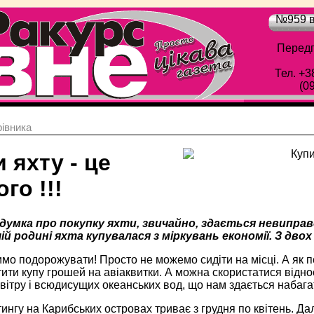
№959 в
Передп
Тел. +3
(0
івника
 яхту - це
го !!!
умка про покупку яхти, звичайно, здається невипра
ій родині яхта купувалася з міркувань економії. З двох
о подорожувати! Просто не можемо сидіти на місці. А як п
ити купу грошей на авіаквитки. А можна скористатися відн
вітру і всюдисущих океанських вод, що нам здається набаг
ингу на Карибських островах триває з грудня по квітень. Дал