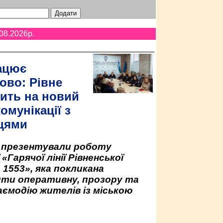
08.2026p.
ацює
ово: Рівне
ить на новий
омунікації з
цями
у презентували роботу
«Гарячої лінії Рівненської
 1553», яка покликана
ити оперативну, прозору та
аємодію жителів із міською