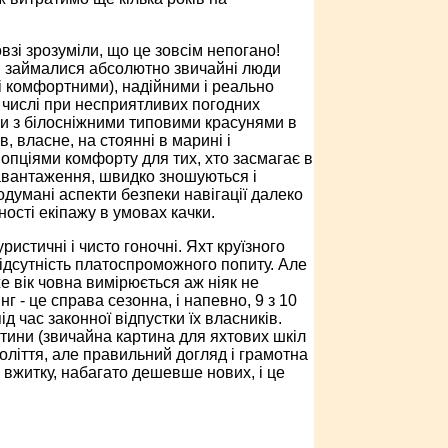
взі зрозуміли, що це зовсім непогано!
им займалися абсолютно звичайні люди
і комфортними), надійними і реально
 числі при несприятливих погодних
и з білосніжними типовими красунями в
, власне, на стоянні в марині і
опціями комфорту для тих, хто засмагає в
навантаження, швидко зношуються і
думані аспекти безпеки навігації далеко
ості екіпажу в умовах качки.
ристичні і чисто гоночні. Яхт круїзного
ідсутність платоспроможного попиту. Але
е вік човна вимірюється аж ніяк не
г - це справа сезонна, і напевно, 9 з 10
 час законної відпустки їх власників.
стини (звичайна картина для яхтових шкіл
толіття, але правильний догляд і грамотна
у вжитку, набагато дешевше нових, і це