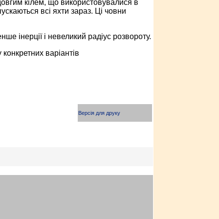
довгим кілем, що використовувалися в
ускаються всі яхти зараз. Ці човни
ше інерції і невеликий радіус розвороту.
 конкретних варіантів
Версія для друку