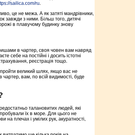
tps://sailica.com/ru
.
во, це не межа. А як затяті мандрівники,
к завжди з ними. Більш того, дитячі
орожі в плавучому будинку знову
аришами в чартер, своя човен вам навряд
те себе на постійні і досить істотні
 страхування, реєстрація тощо.
 пройти великий шлях, якщо вас не
в чартер, вам, по всій видимості, буде
?
і предостатньо талановитих людей, які
пробували їх в море. Для цього не
и на плечах і умілих рук, акуратності,
 витратимо ще кілька років на