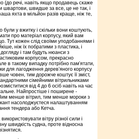
но (до речі, навіть якщо продавець скаже
и швартови, швидше за все, це не так, і
аша яхта в мільйон разів краще, ніж те,
 були у вжитку і скільки вони коштують,
ати про матеріал корпусу, який вам
ощо. Тут кожен слід своїми уподобаннями і
кіше, ніж їх побратими з пластика, і
догляду і там будуть нюанси з
пластиковим корпусом, прекрасно
ле в такому випадку потрібно пам'ятати,
шки для лагодження дерев'яного корпусу
ше човен, тим дорожче коштує її зміст,
Стандартними сімейними вітрильниками
міститися від 4 до 6 осіб навіть на час
уальне. Найпростіше і поширене -
 Чим менше вітрил, тим менше мороки з
зикант насолоджуєтеся налаштуванням
ання тендера або Кетча.
використовувати вітру різної сили і
ну швидкість судна, проте відносна
різнятися.