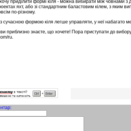
хочу приділити формі кіля - можна вибирати між човнами з 
оектах яхт, або зі стандартним баластовим кілем, з яким вип
всім по-різному.
з сучасною формою кіля легше управляти, у неї набагато мен
 ви приблизно знаєте, що хочете! Пора приступати до вибору
com/ru.
нтар: