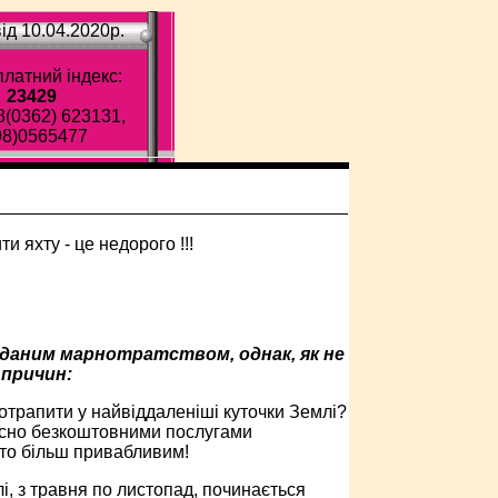
ід 10.04.2020p.
латний індекс:
23429
8(0362) 623131,
98)0565477
вданим марнотратством, однак, як не
 причин:
отрапити у найвіддаленіші куточки Землі?
осно безкоштовними послугами
ато більш привабливим!
і, з травня по листопад, починається