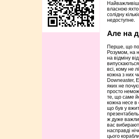
Найважливіше 
власною яхто
солідну кільк
недоступне.
Але на д
Перше, що пот
Розумом, на 
на відміну ві
випускаються
всі, кому не л
кожна з них ч
Downeaster, Ev
яких не почує
просто неможл
те, що саме й
кожна несе в с
що був у вжит
презентабельн
ж дуже важлив
вас вибирають
насправді ніч
цього корабли