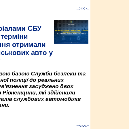
=>>>=
ріалами СБУ
 терміни
ння отримали
йськових авто у
у
овою базою Служби безпеки та
ної поліції до реальних
ув’язнення засуджено двох
 Рівненщини, які здійснили
палів службових автомобілів
ни.
=>>>=