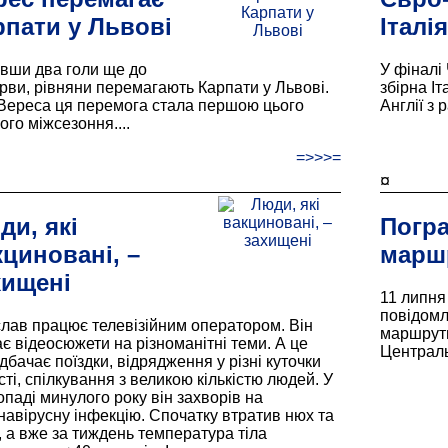
рпати у Львові
Італія
вши два голи ще до
У фіналі
рви, рівняни перемагають Карпати у Львові.
збірна Іт
Вереса ця перемога стала першою цього
Англії з р
ого міжсезоння....
=>>>=
¤
ди, які
Погра
кциновані, –
марш
хищені
11 липня
повідомл
лав працює телевізійним оператором. Він
маршрутн
ає відеосюжети на різноманітні теми. А це
Централь
дбачає поїздки, відрядження у різні куточки
сті, спілкування з великою кількістю людей. У
опаді минулого року він захворів на
навірусну інфекцію. Спочатку втратив нюх та
, а вже за тиждень температура тіла