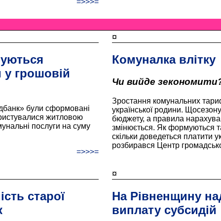
=>>>=
¤
туються
Комуналка влітку
 у грошовій
Чи вийде зекономити
Зростання комунальних тариф
дбанк» були сформовані
української родини. Щосезону
ористувалися житловою
бюджету, а правила нарахуванн
мунальні послуги на суму
змінюється. Як формуються т
скільки доведеться платити укр
розбирався Центр громадсько
=>>>=
¤
ість старої
На Рівненщину на
к
виплату субсидій