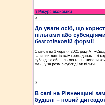
§ Ракурс економiки
¤
До уваги осіб, що корис
пільгами або субсидіями
безготівковій формі!
Станом на 1 червня 2021 року АТ «Оща
залишки коштів всім громадянам, які к
субсидією або пільгою та споживали ко
меншу за розмір субсидії чи пільги.
¤
В селі на Рівненщині зам
будівлі – новий дитсадо