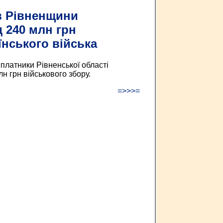
в Рівненщини
 240 млн грн
їнського війська
 платники Рівненської області
н грн військового збору.
=>>>=