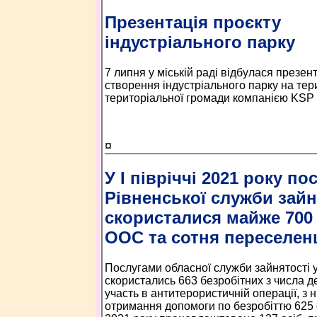
Презентація проєкту
індустріального парку
7 липня у міській раді відбулася презен
створення індустріального парку на тери
територіальної громади компанією KSP S
¤
У І півріччі 2021 року п
Рівненської служби зайн
скористалися майже 700 
ООС та сотня переселен
Послугами обласної служби зайнятості у 
скористались 663 безробітних з числа д
участь в антитерористичній операції, з 
отримання допомоги по безробіттю 625 ос