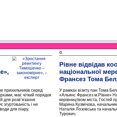
¤
Рівне відвідав ко
е»,
національної мер
Франсез Тома Бел
е прихильників серед
У рамках візиту пан Тома Бел
архами, має чіткий порядок
«Альянс Франсез м.Рівне» На
й для розв’язання
керівництвом міста. Гостей п
 згуртованість і не
Марина Кузмічова, начальник 
оди для піару.
Наталія Лозовська та начальн
Турович.