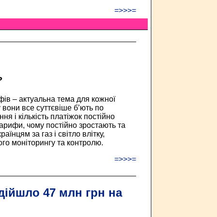
=>>>=
?
ів – актуальна тема для кожної
 вони все суттєвіше б’ють по
я і кількість платіжок постійно
арифи, чому постійно зростають та
аїнцям за газ і світло влітку,
го моніторингу та контролю.
=>>>=
дійшло 47 млн грн на