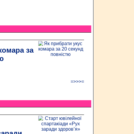
комара за
ю
=>>>=
заради