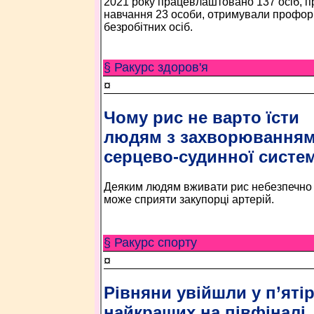
2021 року працевлаштовано 137 осіб, 
навчання 23 особи, отримували профорі
безробітних осіб.
§ Ракурс здоров'я
¤
Чому рис не варто їсти
людям з захворювання
серцево-судинної систе
Деяким людям вживати рис небезпечно 
може сприяти закупорці артерій.
§ Ракурс спорту
¤
Рівняни увійшли у п’яті
найкращих на півфіналі