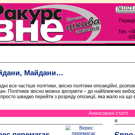
№1023 в
Передп
Тел. +3
(0
Обласна газета "Рівне-Ракурс" - Просто цік
йдани, Майдани…
дні все частіше політики, звісно політики опозиційні, розпо
н. Політиків звісно можна зрозуміти – до найближчих вибо
просто швидко перейти з розряду опозиції, яка мало на що
Анонсовані статті
¤
рес перемагає
Євро-