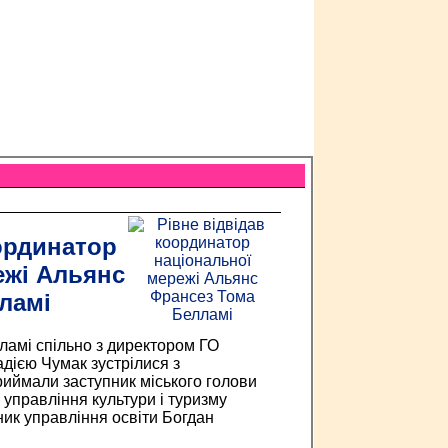
ординатор
ежі Альянс
ламі
ламі спільно з директором ГО
дією Чумак зустрілися з
риймали заступник міського голови
управління культури і туризму
ик управління освіти Богдан