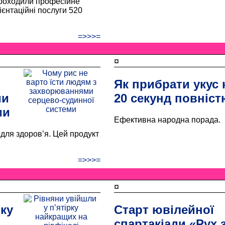
проходили професійне
єнтаційні послуги 520
=>>>=
¤
Як прибрати укус 
ми
20 секунд повніст
ми
Ефективна народна порада.
для здоров’я. Цей продукт
=>>>=
¤
рку
Старт ювілейної
спартакіади «Рух 