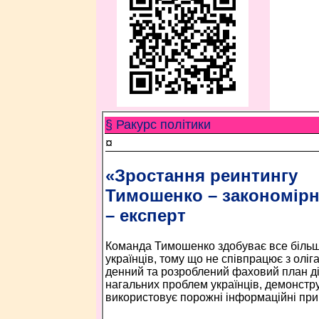
§ Ракурс політики
¤
«Зростання реинтингу
Тимошенко – закономірн
– експерт
Команда Тимошенко здобуває все більш
українців, тому що не співпрацює з оліг
денний та розроблений фаховий план ді
нагальних проблем українців, демонструє
використовує порожні інформаційні прив