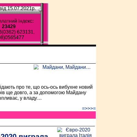
ід 15.07.2021p.
латний індекс:
23429
8(0362) 623131,
98)0565477
ава газета!
відають про те, що ось-ось вибухне новий
рів ще довго, а за допомогою Майдану
 впливає, у владу…
=>>>=
2020 виграла