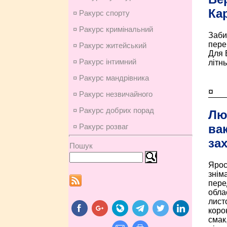
Ка
¤ Ракурс спорту
¤ Ракурс кримінальний
Заби
пере
¤ Ракурс житейський
Для 
¤ Ракурс інтимний
літнь
¤ Ракурс мандрівника
¤
¤ Ракурс незвичайного
¤ Ракурс добрих порад
Лю
ва
¤ Ракурс розваг
за
Пошук
Ярос
знім
пере
обла
лист
коро
смак