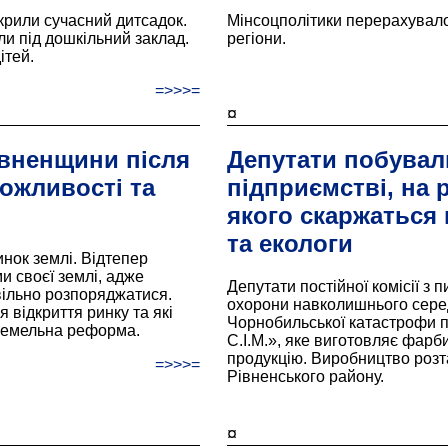
дкрили сучасний дитсадок.
Мінсоцполітики перерахувало
и під дошкільний заклад.
регіони.
ітей.
=>>>=
¤
вненщини після
Депутати побувал
можливості та
підприємстві, на 
якого скаржаться
та екологи
инок землі. Відтепер
и своєї землі, адже
Депутати постійної комісії з 
вільно розпоряджатися.
охорони навколишнього середо
 відкриття ринку та які
Чорнобильської катастрофи п
 земельна реформа.
С.І.М.», яке виготовляє фарби
продукцію. Виробництво розт
=>>>=
Рівненського району.
¤