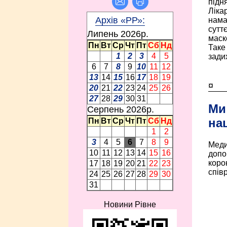
підн
Ліка
Архів «РР»:
нама
сутт
Липень 2026p.
маск
Пн
Вт
Ср
Чт
Пт
Сб
Нд
Таке 
1
2
3
4
5
задих
6
7
8
9
10
11
12
13
14
15
16
17
18
19
¤
20
21
22
23
24
25
26
27
28
29
30
31
Ми
Серпень 2026p.
на
Пн
Вт
Ср
Чт
Пт
Сб
Нд
1
2
3
4
5
6
7
8
9
Меди
10
11
12
13
14
15
16
допо
коро
17
18
19
20
21
22
23
спів
24
25
26
27
28
29
30
31
Новини Рівне