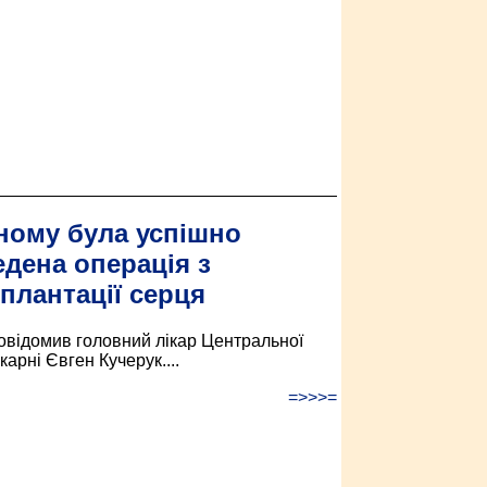
ному була успішно
дена операція з
плантації серця
овідомив головний лікар Центральної
ікарні Євген Кучерук....
=>>>=