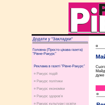
Додати у "Закладки"
¤
Головна (Просто цікава газета)
"Рівне-Ракурс"
Ма
Реклама в газеті "Рівне-Ракурс"
Сього
Майда
¤ Ракурс подій
дуже 
¤ Ракурс політики
¤ Ракурс економiки
¤
¤ Ракурс здоров'я
Ве
¤ Ракурс культури і освіти