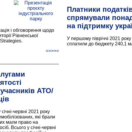
Платники податкі
спрямували понад
на підтримку укра
тація і обговорення щодо
торії Рівненської
У першому півріччі 2021 року
trategies.
сплатили до бюджету 240,1 мл
=>>>=
ослугами
ятості
учасників АТО/
ців
січні-червні 2021 року
емобілізованих, які брали
них мали право на
іб. Всього у січні-червні