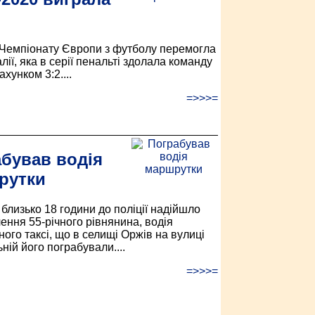
 Чемпіонату Європи з футболу перемогла
алії, яка в серії пенальті здолала команду
ахунком 3:2....
=>>>=
бував водія
рутки
 близько 18 години до поліції надійшло
ення 55-річного рівнянина, водія
ого таксі, що в селищі Оржів на вулиці
ній його пограбували....
=>>>=