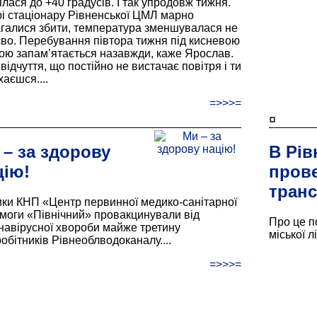
ялася до +40 градусів. І так упродовж тижня.
рі стаціонару Рівненської ЦМЛ марно
галися збити, температура зменшувалася не
єво. Перебування півтора тижня під кисневою
ою запам’ятається назавжди, каже Ярослав.
відчуття, що постійно не вистачає повітря і ти
аєшся....
=>>>=
¤
 – за здорову
В Рів
цію!
прове
транс
ки КНП «Центр первинної медико-санітарної
моги «Північний» провакцинували від
Про це п
навірусної хвороби майже третину
міської л
робітників Рівнеоблводоканалу....
=>>>=