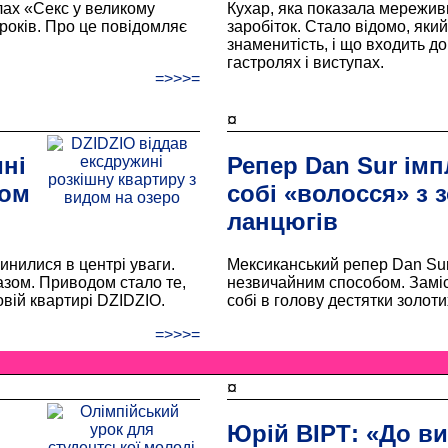
лах «Секс у великому
Кухар, яка показала мережив
7 років. Про це повідомляє
заробіток. Стало відомо, як
знаменитість, і що входить д
гастролях і виступах.
=>>>=
¤
ні
Репер Dan Sur ім
дом
собі «волосся» з 
ланцюгів
инилися в центрі уваги.
Мексиканський репер Dan Sur
азом. Приводом стало те,
незвичайним способом. Заміс
вій квартирі DZIDZIO.
собі в голову дестятки золоти
=>>>=
¤
Юрій ВІРТ: «До в