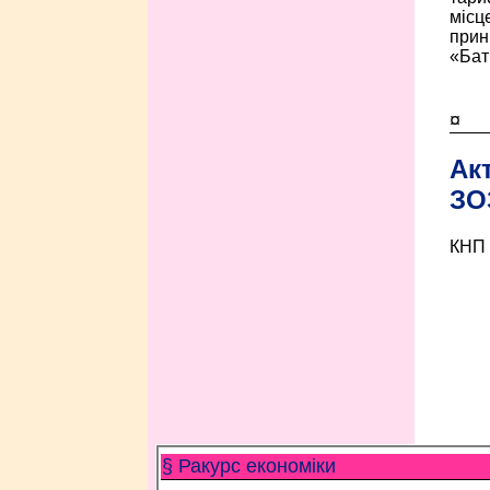
місц
прин
«Бат
¤
Ак
ЗО
КНП 
§ Ракурс економiки