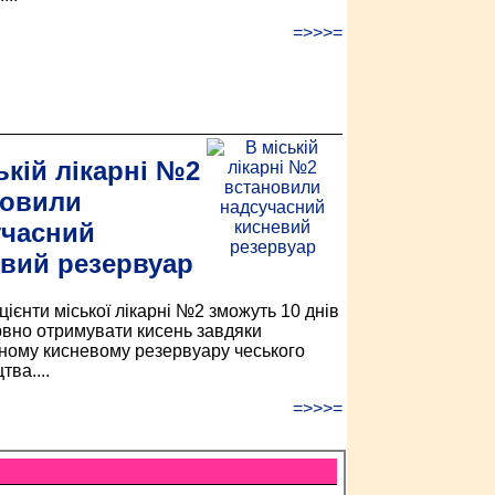
=>>>=
ькій лікарні №2
новили
учасний
вий резервуар
цієнти міської лікарні №2 зможуть 10 днів
вно отримувати кисень завдяки
ному кисневому резервуару чеського
ва....
=>>>=