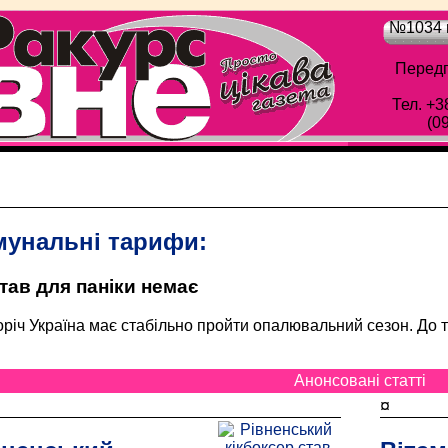
№1034 в
Передп
Тел. +3
(0
Обласна газета "Рівне-Ракурс" - Просто цік
мунальні тарифи:
тав для паніки немає
річ Україна має стабільно пройти опалювальний сезон. До то
Анонсовані статті
¤