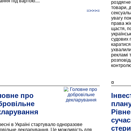
ання під вартою....
роздягне
товари, 
=>>>=
сексуаль
увагу по
права жі
щастя, п
українсь
судових 
каратися
ухвалили
рекламі 
розповід
контролю.
¤
ловне про
Інвес
бровільне
плану
кларування
Рівн
суча
ресні в Україні стартувало одноразове
стери
овільне декларування. Це можливість для