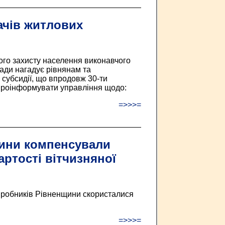
ачів житлових
ого захисту населення виконавчого
ради нагадує рівнянам та
 субсидії, що впродовж 30-ти
проінформувати управління щодо:
=>>>=
ини компенсували
артості вітчизняної
иробників Рівненщини скористалися
=>>>=