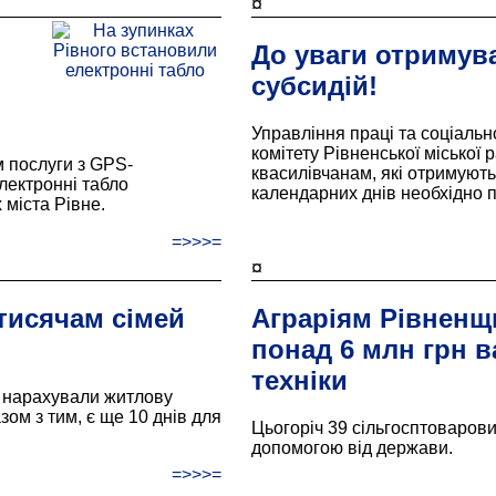
¤
До уваги отримув
субсидій!
Управління праці та соціальн
комітету Рівненської міської 
м послуги з GPS-
квасилівчанам, які отримують
лектронні табло
календарних днів необхідно 
міста Рівне.
=>>>=
¤
тисячам сімей
Аграріям Рівненщ
понад 6 млн грн в
техніки
 нарахували житлову
ом з тим, є ще 10 днів для
Цьогоріч 39 сільгосптоваров
допомогою від держави.
=>>>=