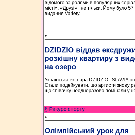
відомого за ролями в популярних серіа
місті», «Друзі» і не тільки. Йому було 5
видання Variety.
¤
DZIDZIO віддав ексдружи
розкішну квартиру з ви
на озеро
Українська експара DZIDZIO і SLAVIA оп
Стали подейкувати, що артисти знову р
що співачку неодноразово помічали у но
§ Ракурс спорту
¤
Олімпійський урок для