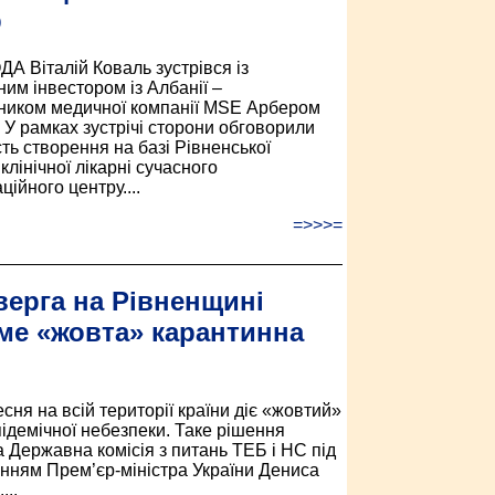
р
ДА Віталій Коваль зустрівся із
ним інвестором із Албанії –
ником медичної компанії MSE Арбером
 У рамках зустрічі сторони обговорили
ть створення на базі Рівненської
клінічної лікарні сучасного
ційного центру....
=>>>=
верга на Рівненщині
ме «жовта» карантинна
сня на всій території країни діє «жовтий»
підемічної небезпеки. Таке рішення
 Державна комісія з питань ТЕБ і НС під
нням Прем’єр-міністра України Дениса
...