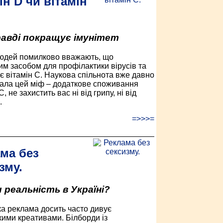
ін D чи вітамін
авді покращує імунітет
юдей помилково вважають, що
м засобом для профілактики вірусів та
 є вітамін С. Наукова спільнота вже давно
ала цей міф – додаткове споживання
С, не захистить вас ні від грипу, ні від
.
=>>>=
ма без
зму.
и реальність в Україні?
ка реклама досить часто дивує
кими креативами. Білборди із