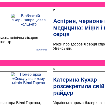
¤
Аспірин, червоне
медицина: міфи і 
серця
асна клінічна лікарня
лцентр.
Міфи про здоров’я серця спр
Ягенський.
=>>>=
¤
Катерина Кухар
розсекретила свій
райдер
о актора Віллі Гарсона,
Українська прима-балерина і 