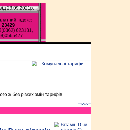
ід 23.09.2021p.
латний індекс:
23429
8(0362) 623131,
98)0565477
ава газета!
го ж без різких змін тарифів.
=>>>=