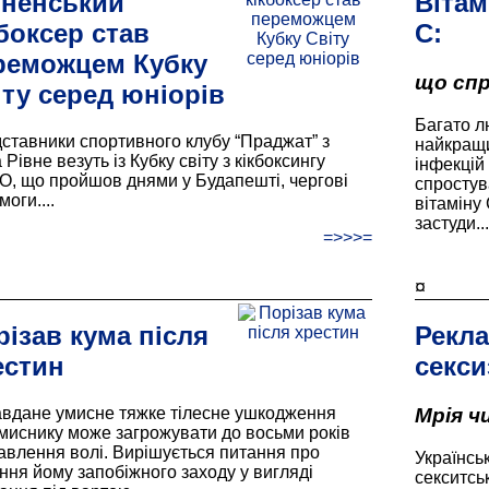
вненський
Вітам
боксер став
С:
реможцем Кубку
що спр
іту серед юніорів
Багато л
ставники спортивного клубу “Праджат” з
найкращи
 Рівне везуть із Кубку світу з кікбоксингу
інфекцій
, що пройшов днями у Будапешті, чергові
спростув
оги....
вітаміну 
застуди...
=>>>=
¤
різав кума після
Рекла
естин
секси
авдане умисне тяжке тілесне ушкодження
Мрія ч
миснику може загрожувати до восьми років
авлення волі. Вирішується питання про
Українсь
ння йому запобіжного заходу у вигляді
секситсь