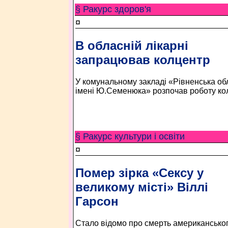
§ Ракурс здоров'я
¤
В обласній лікарні
запрацював колцентр
У комунальному закладі «Рівненська обл
імені Ю.Семенюка» розпочав роботу ко
§ Ракурс культури і освіти
¤
Помер зірка «Сексу у
великому місті» Віллі
Гарсон
Стало відомо про смерть американськог