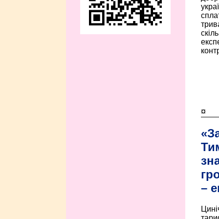
укра
спла
трив
скіл
експ
контр
¤
«З
Ти
зн
гр
– 
Цині
тари