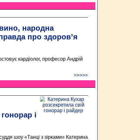
 вино, народна
правда про здоров’я
остовує кардіолог, професор Андрій
=>>>=
 гонорар і
суддя шоу «Танці з зірками» Катерина