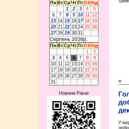
трим
Пн
Вт
Ср
Чт
Пт
Сб
Нд
1
2
3
4
5
6
7
8
9
10
11
12
13
14
15
16
17
18
19
20
21
22
23
24
25
26
27
28
29
30
31
Серпень 2026p.
Пн
Вт
Ср
Чт
Пт
Сб
Нд
1
2
3
4
5
6
7
8
9
10
11
12
13
14
15
16
17
18
19
20
21
22
23
24
25
26
27
28
29
30
¤
31
Го
Новини Рівне
до
де
У ве
добр