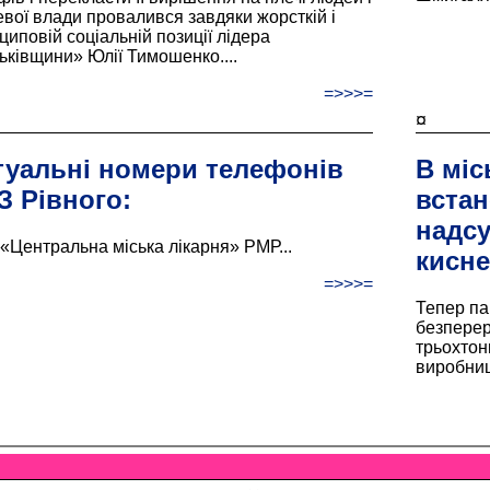
евої влади провалився завдяки жорсткій і
циповій соціальній позиції лідера
ьківщини» Юлії Тимошенко....
=>>>=
¤
туальні номери телефонів
В міс
З Рівного:
вста
надс
«Центральна міська лікарня» РМР...
кисне
=>>>=
Тепер па
безперер
трьохтон
виробницт