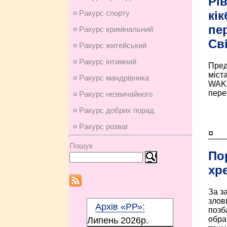
Рі
¤ Ракурс спорту
кік
пе
¤ Ракурс кримінальний
Св
¤ Ракурс житейський
¤ Ракурс інтимний
Пред
міста
¤ Ракурс мандрівника
WAKO
перем
¤ Ракурс незвичайного
¤ Ракурс добрих порад
¤ Ракурс розваг
¤
Пошук
По
хр
За з
злов
Архів «РР»:
позб
обра
Липень 2026p.