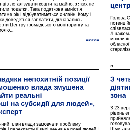
їнців легалізувати кошти та майно, з яких не
цент
тили податки. Така податкова амністія
атиме рік і відбуватиметься онлайн. Кому і
Голова О
ьки доведеться заплатити, дізнавались
потенцій
ерти Центру громадського моніторингу та
співвлас
олю....
Ліцажем.
можливіс
=>>>=
обласної 
стериліза
¤
авдяки непохитній позиції
З чет
мошенко влада змушена
діяти
айти реальні
зона
оші на субсидії для людей»,
З 23 вере
експерт
рівень е
прийняла
головува
чний план влади замовчати проблему
Шмигаля.
фів і перекласти її вирішення на плечі людей і