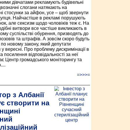
ними дівчатами рекламують будівельні
двозначні слогани натякають на
ні стосунки за айфон, усе – щоб звернути
купця. Найчастіше в рекламі порушують
нок, але сексизм щодо чоловіків теж є. На
одібні витвори все частіше викликають в
кому суспільстві обурення, призводять до
позовів та штрафів. А зовсім скоро будуть
 по новому закону, який депутати
 у вересні. Про проблему дискримінації в
та посилення відповідальності за неї
ає Центр громадського моніторингу та
...
=>>>=
тор з Албанії
є створити на
енщині
сний
лізаційний