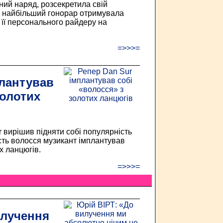
ний наряд, розсекретила свій
ий найбільший гонорар отримувала
о її персонального райдеру на
=>>>=
плантував
золотих
 вирішив підняти собі популярність
ть волосся музикант імплантував
х ланцюгів.
=>>>=
илучення