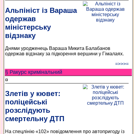
Альпініст із Вараша
одержав
міністерську
відзнаку
Днями уродженець Вараша Микита Балабанов
одержав відзнаку за підкорення вершини у Гімалаях.
=>>>=
§ Ракурс кримінальний
¤
Злетів у кювет:
поліцейські
розслідують
смертельну ДТП
На спецлінію «102» повідомлення про автопригоду із