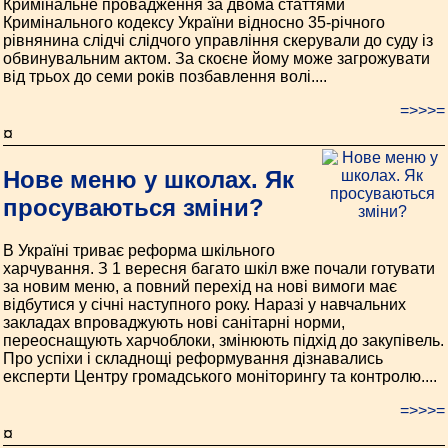
Кримінальне провадження за двома статтями
Кримінального кодексу України відносно 35-річного
рівнянина слідчі слідчого управління скерували до суду із
обвинувальним актом. За скоєне йому може загрожувати
від трьох до семи років позбавлення волі....
=>>>=
¤
Нове меню у школах. Як
просуваються зміни?
В Україні триває реформа шкільного
харчування. З 1 вересня багато шкіл вже почали готувати
за новим меню, а повний перехід на нові вимоги має
відбутися у січні наступного року. Наразі у навчальних
закладах впроваджують нові санітарні норми,
переоснащують харчоблоки, змінюють підхід до закупівель.
Про успіхи і складнощі реформування дізнавались
експерти Центру громадського моніторингу та контролю....
=>>>=
¤