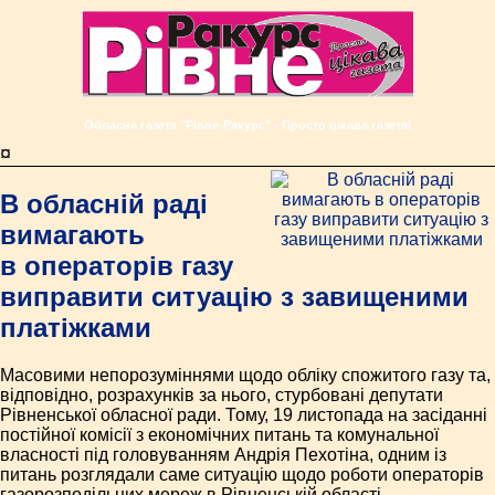
Обласна газета "Рівне-Ракурс" - Просто цікава газета!
¤
В обласній раді
вимагають
в операторів газу
виправити ситуацію з завищеними
платіжками
Масовими непорозуміннями щодо обліку спожитого газу та,
відповідно, розрахунків за нього, стурбовані депутати
Рівненської обласної ради. Тому, 19 листопада на засіданні
постійної комісії з економічних питань та комунальної
власності під головуванням Андрія Пехотіна, одним із
питань розглядали саме ситуацію щодо роботи операторів
газорозподільних мереж в Рівненській області.