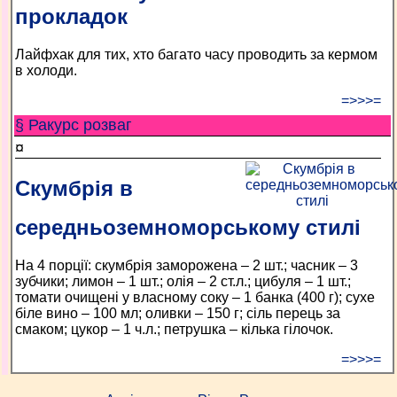
прокладок
Лайфхак для тих, хто багато часу проводить за кермом
в холоди.
=>>>=
§ Ракурс розваг
¤
Скумбрія в
середньоземноморському стилі
На 4 порції: скумбрія заморожена – 2 шт.; часник – 3
зубчики; лимон – 1 шт.; олія – 2 ст.л.; цибуля – 1 шт.;
томати очищені у власному соку – 1 банка (400 г); сухе
біле вино – 100 мл; оливки – 150 г; сіль перець за
смаком; цукор – 1 ч.л.; петрушка – кілька гілочок.
=>>>=