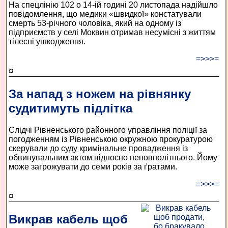
На спецлінію 102 о 14-ій годині 20 листопада надійшло
повідомлення, що медики «швидкої» констатували
смерть 53-річного чоловіка, який на одному із
підприємств у селі Моквин отримав несумісні з життям
тілесні ушкодження.
=>>>=
¤
За напад з ножем на рівнянку
судитимуть підлітка
Слідчі Рівненського районного управління поліції за
погодженням із Рівненською окружною прокуратурою
скерували до суду кримінальне провадження із
обвинувальним актом відносно неповнолітнього. Йому
може загрожувати до семи років за ґратами.
=>>>=
¤
Викрав кабель щоб