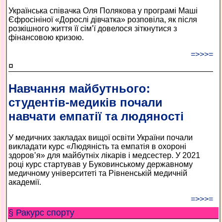
Українська співачка Оля Полякова у програмі Маші
Єфросініної «Дорослі дівчатка» розповіла, як після
розкішного життя її сім’ї довелося зіткнутися з
фінансовою кризою.
=>>>=
¤
Навчання майбутнього:
студентів-медиків почали
навчати емпатії та людяності
У медичних закладах вищої освіти України почали
викладати курс «Людяність та емпатія в охороні
здоров’я» для майбутніх лікарів і медсестер. У 2021
році курс стартував у Буковинському державному
медичному університеті та Рівненській медичній
академії.
=>>>=
§ Ракурс спорту