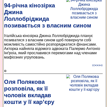
94-річна кінозірка
Джина
Лоллобріджида
позивається з власним сином
Італійська кінозірка Джина Лоллобріджида планує
позиватися з власним сином щоб повернути собі
можливість самостійно розпоряджатися фінансами.
Акторка найняла відомого адвоката Палермо Антоніо
Інґроіа, який прославився перемогами над членами
мафіозних угруповань.
=>>>=
¤
Оля Полякова
розповіла, як її
чоловік вкладав
кошти у її кар’єру