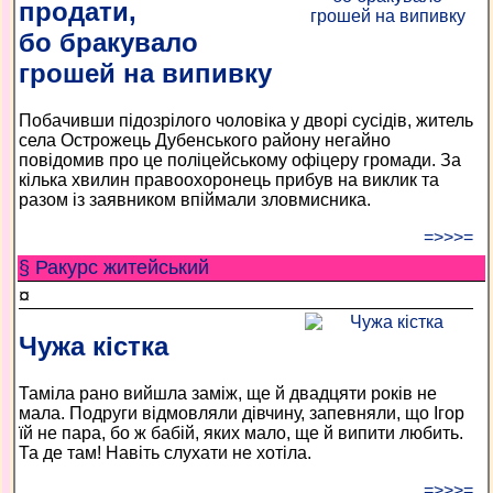
продати,
бо бракувало
грошей на випивку
Побачивши підозрілого чоловіка у дворі сусідів, житель
села Острожець Дубенського району негайно
повідомив про це поліцейському офіцеру громади. За
кілька хвилин правоохоронець прибув на виклик та
разом із заявником впіймали зловмисника.
=>>>=
§ Ракурс житейський
¤
Чужа кістка
Таміла рано вийшла заміж, ще й двадцяти років не
мала. Подруги відмовляли дівчину, запевняли, що Ігор
їй не пара, бо ж бабій, яких мало, ще й випити любить.
Та де там! Навіть слухати не хотіла.
=>>>=