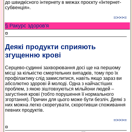
до швидкісного інтернету в межах проєкту «Інтернет-
субвенція».
=>>>=
§ Ракурс здоров'я
¤
Деякі продукти сприяють
згущенню крові
Серцево-судинні захворювання досі ще на першому
місці за кількістю смертельних випадків, тому про їх
профілактику слід замислитися, навіть якщо зараз ви
абсолютно здорові й молоді. Одна з найчастіших
проблем, з якою зіштовхуються мільйони людей –
загустіння крові (тобто порушення її нормального
згортання). Причин для цього може бути безліч. Деякі з
них можна легко скорегувати, скоротивши споживання
певних продуктів.
=>>>=
¤