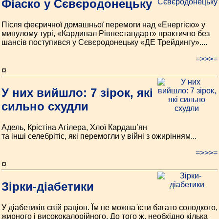
Фіаско у Сєвєродонецьку
Після феєричної домашньої перемоги над «Енергією» у
минулому турі, «Кардинал Рівнестандарт» практично без
шансів поступився у Сєвєродонецьку «ДЕ Трейдингу»....
=>>>=
¤
У них вийшло: 7 зірок, які
сильно схудли
Адель, Крістіна Агілера, Хлої Кардаш’ян
та інші селебрітіс, які перемогли у війні з ожирінням...
=>>>=
¤
Зірки-діабетики
У діабетиків свій раціон. Їм не можна їсти багато солодкого,
жирного і висококалорійного. До того ж, необхідно кілька