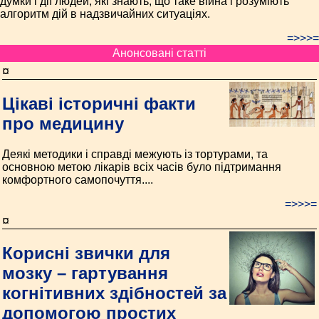
думки і дії людей, які знають, що таке війна і розуміють
алгоритм дій в надзвичайних ситуаціях.
=>>>=
Анонсовані статті
¤
Цікаві історичні факти
про медицину
Деякі методики і справді межують із тортурами, та
основною метою лікарів всіх часів було підтримання
комфортного самопочуття....
=>>>=
¤
Корисні звички для
мозку – гартування
когнітивних здібностей за
допомогою простих