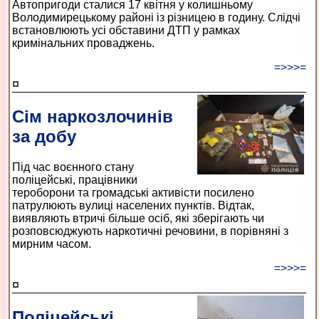
Автопригоди сталися 17 квітня у колишньому
Володимирецькому районі із різницею в годину. Слідчі
встановлюють усі обставини ДТП у рамках
кримінальних проваджень.
=>>>=
¤
Сім наркозлочинів
за добу
Під час воєнного стану
поліцейські, працівники
тероборони та громадські активісти посилено
патрулюють вулиці населених пунктів. Відтак,
виявляють втричі більше осіб, які зберігають чи
розповсюджують наркотичні речовини, в порівняні з
мирним часом.
=>>>=
¤
Поліцейські