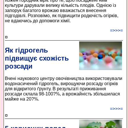
Кожен городник мріє про те, щоб посаджені ним
культури дарували велику кількість плодів. Однією із
запорук багатого врожаю вважається внесення
підгодівлі. Розповімо, як підвищити родючість огірків,
не вдаючись до допомоги хімії.
=>>>=
¤
Як гідрогель
підвищує схожість
розсади
Вчені наукового центру овочівництва використовували
водонасичений гідрогель, вирощуючи розсаду огірків
для відкритого ґрунту. В результаті приживання
розсади склала 98-100?%, а врожайність збільшилася
майже на 20?%.
=>>>=
¤