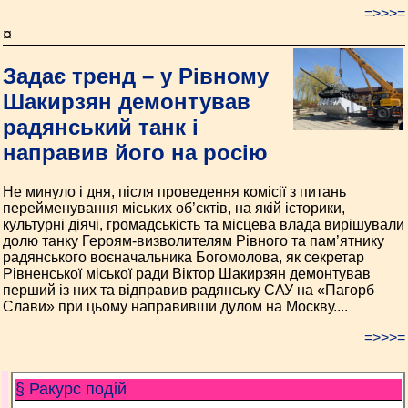
=>>>=
¤
Задає тренд – у Рівному
Шакирзян демонтував
радянський танк і
направив його на росію
Не минуло і дня, після проведення комісії з питань
перейменування міських об’єктів, на якій історики,
культурні діячі, громадськість та місцева влада вирішували
долю танку Героям-визволителям Рівного та пам’ятнику
радянського воєначальника Богомолова, як секретар
Рівненської міської ради Віктор Шакирзян демонтував
перший із них та відправив радянську САУ на «Пагорб
Слави» при цьому направивши дулом на Москву....
=>>>=
§ Ракурс подій