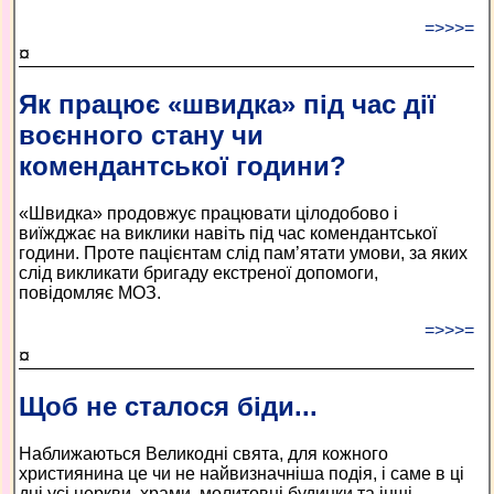
=>>>=
¤
Як працює «швидка» під час дії
воєнного стану чи
комендантської години?
«Швидка» продовжує працювати цілодобово і
виїжджає на виклики навіть під час комендантської
години. Проте пацієнтам слід пам’ятати умови, за яких
слід викликати бригаду екстреної допомоги,
повідомляє МОЗ.
=>>>=
¤
Щоб не сталося біди...
Наближаються Великодні свята, для кожного
християнина це чи не найвизначніша подія, і саме в ці
дні усі церкви, храми, молитовні будинки та інші