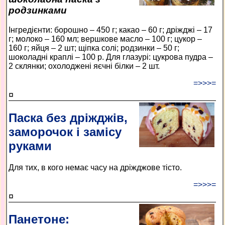
родзинками
Інгредієнти: борошно – 450 г; какао – 60 г; дріжджі – 17
г; молоко – 160 мл; вершкове масло – 100 г; цукор –
160 г; яйця – 2 шт; щіпка солі; родзинки – 50 г;
шоколадні краплі – 100 р. Для глазурі: цукрова пудра –
2 склянки; охолоджені яєчні білки – 2 шт.
=>>>=
¤
Паска без дріжджів,
заморочок і замісу
руками
Для тих, в кого немає часу на дріжджове тісто.
=>>>=
¤
Панетоне: