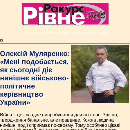
Обласна газета "Рівне-Ракурс" - Просто цікава газета!
¤
Олексій Муляренко:
«Мені подобається,
як сьогодні діє
нинішнє військово-
політичне
керівництво
України»
Війна – це складне випробування для всіх нас. Звісно,
твердження банальне, але правдиве. Кожна людина
нинішні події сприймає по-своєму. Тому особливо цікаві