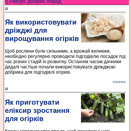
§ Ракурс добрих порад
¤
Як використовувати
дріжджі для
вирощування огірків
Щоб рослини були сильними, а врожай великим,
необхідно регулярно проводити підгодівлю посадок під
час різних стадій їх розвитку. Останнім часом дачники
дедалі частіше почали використовувати дріжджові
добрива для підгодівлі огірків.
=>>>=
¤
Як приготувати
еліксир зростання
для огірків