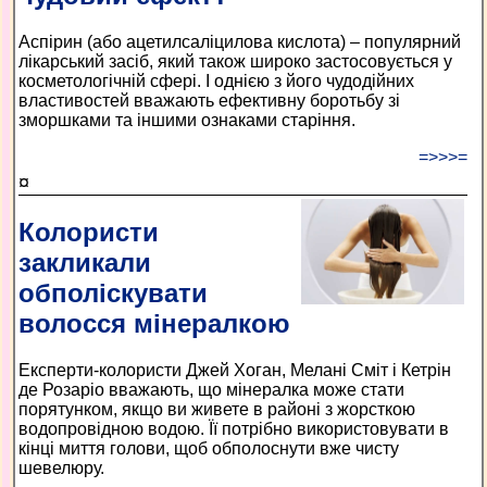
Аспірин (або ацетилсаліцилова кислота) – популярний
лікарський засіб, який також широко застосовується у
косметологічній сфері. І однією з його чудодійних
властивостей вважають ефективну боротьбу зі
зморшками та іншими ознаками старіння.
=>>>=
¤
Колористи
закликали
обполіскувати
волосся мінералкою
Експерти-колористи Джей Хоган, Мелані Сміт і Кетрін
де Розаріо вважають, що мінералка може стати
порятунком, якщо ви живете в районі з жорсткою
водопровідною водою. Її потрібно використовувати в
кінці миття голови, щоб обполоснути вже чисту
шевелюру.