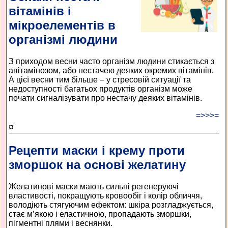
вітамінів і
мікроелементів в
організмі людини
З приходом весни часто організм людини стикається з
авітамінозом, або нестачею деяких окремих вітамінів.
А цієї весни тим більше – у стресовій ситуації та
недоступності багатьох продуктів організм може
почати сигналізувати про нестачу деяких вітамінів.
=>>>=
¤
Рецепти маски і крему проти
зморшок на основі желатину
Желатинові маски мають сильні регенеруючі
властивості, покращують кровообіг і колір обличчя,
володіють стягуючим ефектом: шкіра розгладжується,
стає м’якою і еластичною, пропадають зморшки,
пігментні плями і веснянки.