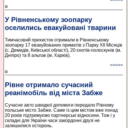
¤
У Рівненському зоопарку
оселились евакуйовані тварини
Тимчасовий прихисток отримали в Рівненському
зоопарку 17 евакуйованих приматів з Парку XII Місяців
(с. Демидів, Київської області), 20 єнотів-полоскунів (м.
Дніпро) та 8 альпак (м. Харків).
=>>>=
¤
Рівне отримало сучасний
реанімобіль від міста Забже
Сучасне авто швидкої допомоги передало Рівному
польське місто Забже. Саме із цим містом вже понад
20 років підтримуємо партнерські відносини. Тож і у
складні для України часи закордонні друзі не
залишилися осторонь.