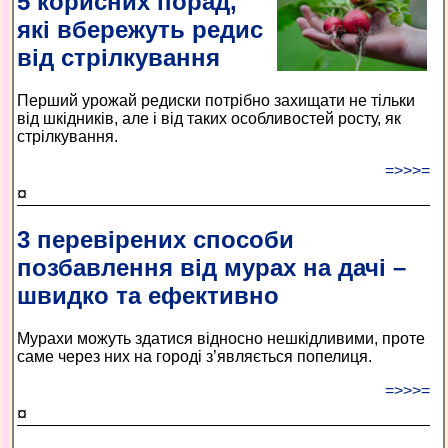
5 корисних порад,
які вбережуть редис
від стрілкування
Перший урожай редиски потрібно захищати не тільки
від шкідників, але і від таких особливостей росту, як
стрілкування.
=>>>=
¤
3 перевірених способи
позбавлення від мурах на дачі –
швидко та ефективно
Мурахи можуть здатися відносно нешкідливими, проте
саме через них на городі з’являється попелиця.
=>>>=
¤