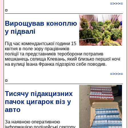
=>>>=
¤
Вирощував коноплю
у підвалі
Під час комендантської години 15
квітня в поле зору працівників
поліції та представників тероборони потрапив
мешканець селища Клевань, який близько першої ночі
на вулиці Івана Франка підозріло себе поводив.
=>>>=
¤
Тисячу підакцизних
пачок цигарок віз у
авто
За наявною оперативною
інформацією поліцейські сектору