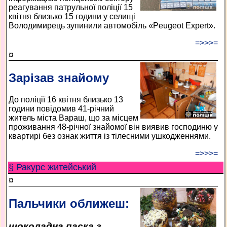
реагування патрульної поліції 15
квітня близько 15 години у селищі
Володимирець зупинили автомобіль «Peugeot Expert».
=>>>=
¤
Зарізав знайому
До поліції 16 квітня близько 13
години повідомив 41-річний
житель міста Вараш, що за місцем
проживання 48-річної знайомої він виявив господиню у
квартирі без ознак життя із тілесними ушкодженнями.
=>>>=
§ Ракурс житейський
¤
Пальчики оближеш:
шоколадна паска з