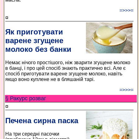
=>>>=
¤
Як приготувати
варене згущене
молоко без банки
Немає нічого простішого, ніж зварити згущене молоко
в банці, і про цей спосіб знають практично всі. Але є
спосіб приготувати варене згущене молоко, навіть
якщо воно куплене не в бляшаній тарі.
=>>>=
§ Ракурс розваг
¤
Печена сирна паска
На три середні пасочки