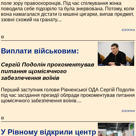
поле зору правоохоронців. Під час спілкування жінка
поводила себе підозріло та була знервована. Потому, коли
вона намагалася дістати із кишені цигарки, випав предмет,
ззовні схожий на гранату....
=>>>=
¤
Виплати військовим:
Сергій Подолін прокоментував
питання щомісячного
забезпечення воїнів
Перший заступник голови Рівненської ОДА Сергій Подолін
під час засідання президії облради прокоментував питання
щомісячного забезпечення воїнів....
=>>>=
¤
У Рівному відкрили центр