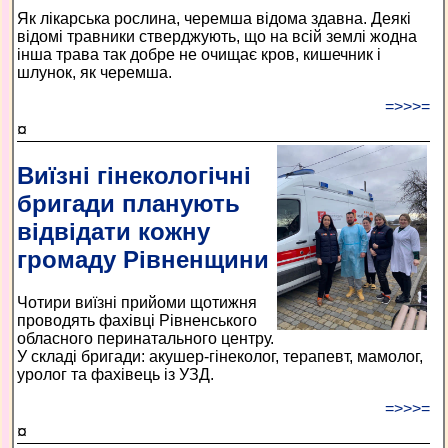
Як лікарська рослина, черемша відома здавна. Деякі
відомі травники стверджують, що на всій землі жодна
інша трава так добре не очищає кров, кишечник і
шлунок, як черемша.
=>>>=
¤
Виїзні гінекологічні
бригади планують
відвідати кожну
громаду Рівненщини
Чотири виїзні прийоми щотижня
проводять фахівці Рівненського
обласного перинатального центру.
У складі бригади: акушер-гінеколог, терапевт, мамолог,
уролог та фахівець із УЗД.
=>>>=
¤