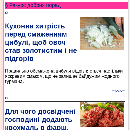
§ Ракурс добрих порад
¤
Кухонна хитрість
перед смаженням
цибулі, щоб овоч
став золотистим і не
підгорів
Правильно обсмажена цибуля відрізняється настільки
яскравим смаком, що не залишає байдужим жодного
гурмана.
=>>>=
¤
Для чого досвідчені
господині додають
крохмаль в фарш,