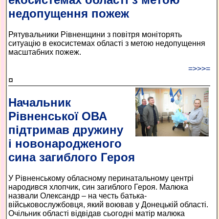
недопущення пожеж
Рятувальники Рівненщини з повітря моніторять
ситуацію в екосистемах області з метою недопущення
масштабних пожеж.
=>>>=
¤
Начальник
Рівненської ОВА
підтримав дружину
і новонародженого
сина загиблого Героя
У Рівненському обласному перинатальному центрі
народився хлопчик, син загиблого Героя. Малюка
назвали Олександр – на честь батька-
військовослужбовця, який воював у Донецькій області.
Очільник області відвідав сьогодні матір малюка