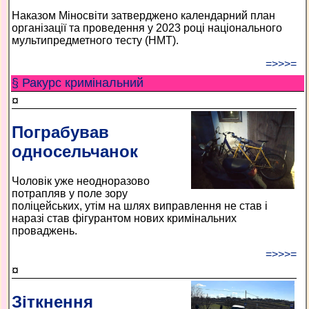
Наказом Міносвіти затверджено календарний план
організації та проведення у 2023 році національного
мультипредметного тесту (НМТ).
=>>>=
§ Ракурс кримінальний
¤
Пограбував
односельчанок
Чоловік уже неодноразово
потрапляв у поле зору
поліцейських, утім на шлях виправлення не став і
наразі став фігурантом нових кримінальних
проваджень.
=>>>=
¤
Зіткнення