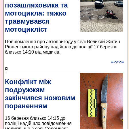
позашляховика та
мотоцикла: тяжко
травмувався
мотоцикліст
Повідомлення про автопригоду у селі Великий Житин
Рівненського району надійшло до поліції 17 березня
близько 14:10 від медиків.
=>>>=
¤
Конфлікт між
подружжям
закінчився ножовим
пораненням
16 березня близько 14:15 до
поліції надійшло повідомлення
медиків, що в селі Соломіївка