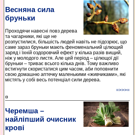
Весняна сила
бруньки
Проходячи навесні повз дерева
та чагарники, які ще не
розпустилися, більшість людей навіть не підозрює, що
саме зараз бруньки мають феноменальний цілющий
заряд і їхній оздоровчий ефект у кілька разів вищий,
ніж у молодого листя. Але цей період – цілющої дії
бруньки – триває всього кілька днів. Тому важливо
встигнути скористатися цим часом, аби поповнити
свою домашню аптечку маленькими «живчиками», які
містять у собі весь потенціал сили дерева.
=>>>=
¤
Черемша –
найліпший очисник
крові