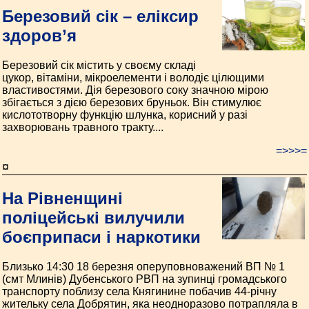
Березовий сік – еліксир
здоров’я
Березовий сік містить у своєму складі
цукор, вітаміни, мікроелементи і володіє цілющими
властивостями. Дія березового соку значною мірою
збігається з дією березових бруньок. Він стимулює
кислототворну функцію шлунка, корисний у разі
захворювань травного тракту....
=>>>=
¤
На Рівненщині
поліцейські вилучили
боєприпаси і наркотики
Близько 14:30 18 березня оперуповноважений ВП № 1
(смт Млинів) Дубенського РВП на зупинці громадського
транспорту поблизу села Княгинине побачив 44-річну
жительку села Добрятин, яка неодноразово потрапляла в