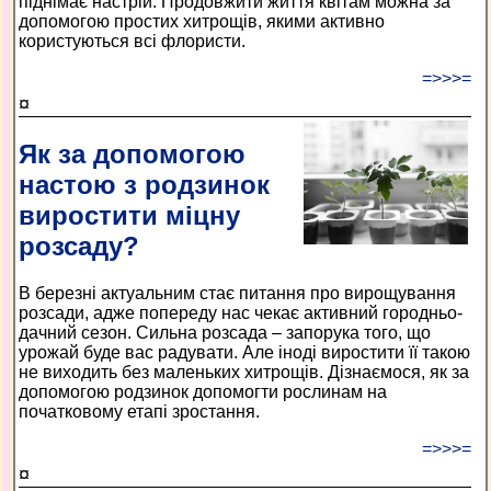
піднімає настрій. Продовжити життя квітам можна за
допомогою простих хитрощів, якими активно
користуються всі флористи.
=>>>=
¤
Як за допомогою
настою з родзинок
виростити міцну
розсаду?
В березні актуальним стає питання про вирощування
розсади, адже попереду нас чекає активний городньо-
дачний сезон. Сильна розсада – запорука того, що
урожай буде вас радувати. Але іноді виростити її такою
не виходить без маленьких хитрощів. Дізнаємося, як за
допомогою родзинок допомогти рослинам на
початковому етапі зростання.
=>>>=
¤