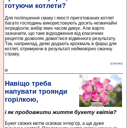
готуючи котлети?
Для поліпшення смаку і якості приготованих котлет
багато господинь використовують досить незвичайні
інгредієнти, вибір яких часом дивує. Але варто
зазначити, що таке відходження від класичних
рецептів дозволяє домогтися відмінного результату.
Так, наприклад, деякі додають крохмаль в фарш для
котлет, отримуючи в результаті неймовірно смачну
страву.
=>>>=
¤
Навіщо треба
напувати троянди
горілкою,
і як продовжити життя букету квітів?
Букет свіжих квітів освіжає інтер’єр, а ще дуже