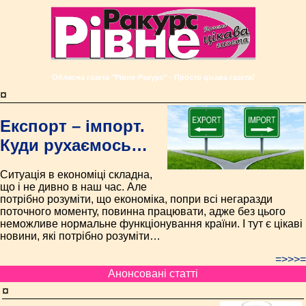
Обласна газета "Рівне-Ракурс" - Просто цікава газета!
¤
Експорт – імпорт.
Куди рухаємось…
Ситуація в економіці складна,
що і не дивно в наш час. Але
потрібно розуміти, що економіка, попри всі негаразди
поточного моменту, повинна працювати, адже без цього
неможливе нормальне функціонування країни. І тут є цікаві
новини, які потрібно розуміти…
=>>>=
Анонсовані статті
¤