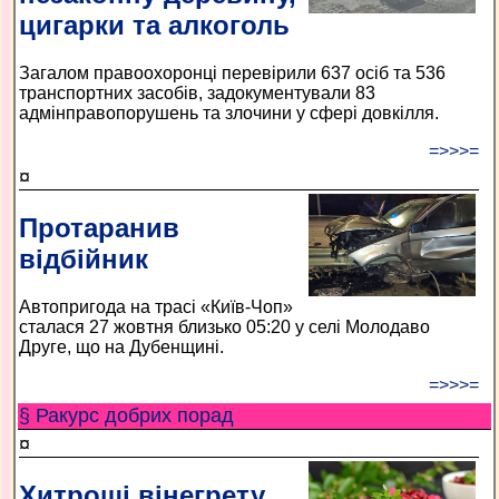
цигарки та алкоголь
Загалом правоохоронці перевірили 637 осіб та 536
транспортних засобів, задокументували 83
адмінправопорушень та злочини у сфері довкілля.
=>>>=
¤
Протаранив
відбійник
Автопригода на трасі «Київ-Чоп»
сталася 27 жовтня близько 05:20 у селі Молодаво
Друге, що на Дубенщині.
=>>>=
§ Ракурс добрих порад
¤
Хитрощі вінегрету