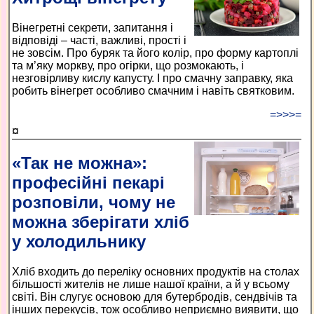
Вінегретні секрети, запитання і
відповіді – часті, важливі, прості і
не зовсім. Про буряк та його колір, про форму картоплі
та м’яку моркву, про огірки, що розмокають, і
незговірливу кислу капусту. І про смачну заправку, яка
робить вінегрет особливо смачним і навіть святковим.
=>>>=
¤
«Так не можна»:
професійні пекарі
розповіли, чому не
можна зберігати хліб
у холодильнику
Хліб входить до переліку основних продуктів на столах
більшості жителів не лише нашої країни, а й у всьому
світі. Він слугує основою для бутербродів, сендвічів та
інших перекусів, тож особливо неприємно виявити, що