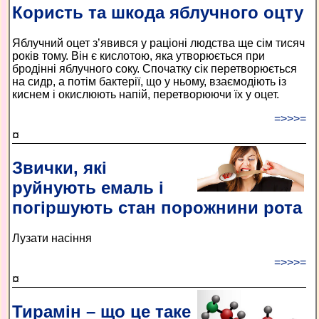
Користь та шкода яблучного оцту
Яблучний оцет з’явився у раціоні людства ще сім тисяч
років тому. Він є кислотою, яка утворюється при
бродінні яблучного соку. Спочатку сік перетворюється
на сидр, а потім бактерії, що у ньому, взаємодіють із
киснем і окислюють напій, перетворюючи їх у оцет.
=>>>=
¤
Звички, які
руйнують емаль і
погіршують стан порожнини рота
Лузати насіння
=>>>=
¤
Тирамін – що це таке