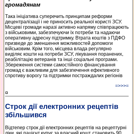
громадянам
Така ініціатива суперечить принципам реформи
децентралізації і не приносить реальної користі ЗСУ.
Місцеві громади наразі активно напряму співпрацюють
з військовими, забезпечуючи їх потреби та надаючи
оперативну адресну підтримку. Втрата коштів з ПДФО
призведе до зменшення можливостей допомоги
військовим. Крім того, місцева влада регулярно
виділяє кошти на потреби ЗСУ, лікування поранених,
реабілітацію ветеранів та інші соціальні програми.
Збереження системи самостійного фінансування
громад є важливим для забезпечення ефективного
спротиву ворогу та підтримки постраждалих регіонів
=>>>=
¤
Строк дії електронних рецептів
збільшився
Відтепер строк дії електронних рецептів на рецептурні
ліки, які пацієнт купує за власний кошт, становить 90