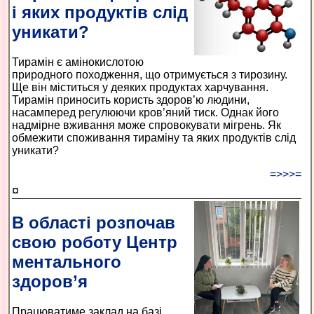
і яких продуктів слід
уникати?
Тирамін є амінокислотою
природного походження, що отримується з тирозину.
Ще він міститься у деяких продуктах харчування.
Тирамін приносить користь здоров’ю людини,
насамперед регулюючи кров’яний тиск. Однак його
надмірне вживання може спровокувати мігрень. Як
обмежити споживання тираміну та яких продуктів слід
уникати?
=>>>=
¤
В області розпочав
свою роботу Центр
ментального
здоров’я
Працюватиме заклад на базі