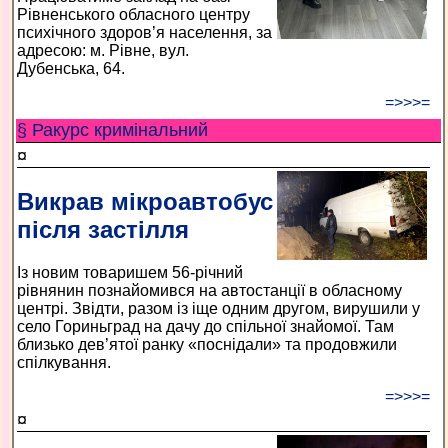
Рівненського обласного центру
психічного здоров’я населення, за
адресою: м. Рівне, вул.
Дубенська, 64.
=>>>=
§ Ракурс кримінальний
¤
Викрав мікроавтобус
після застілля
Із новим товаришем 56-річний
рівнянин познайомився на автостанції в обласному
центрі. Звідти, разом із іще одним другом, вирушили у
село Гориньград на дачу до спільної знайомої. Там
близько дев’ятої ранку «поснідали» та продовжили
спілкування.
=>>>=
¤