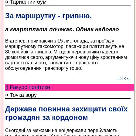
¤ Тарифний бум
За маршрутку - гривню,
а квартплата почекає. Однак недовго
Відтепер, починаючи з 15 листопада, за проїзд у
маршрутному таксомоторі пасажири платитимуть не
80 копійок, а гривню. Місцеві перевізники нарешті
домоглися свого, аргументуючи нову ціну зростанням
вартості пального, запчастин, сервісного
обслуговування транспорту тощо.
=>>>=
§ Ракурс політики
¤ Точка зору
Держава повинна захищати своїх
громадян за кордоном
Сьогодні за межами нашої держави перебувають
мільйони українців. Хтось їздить у справах, значна