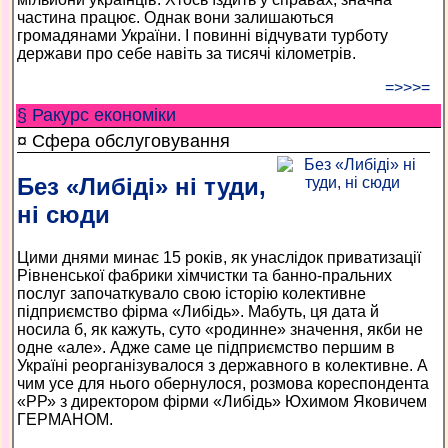
частина працює. Однак вони залишаються
громадянами України. І повинні відчувати турботу
держави про себе навіть за тисячі кілометрів.
=>>>=
§ Ракурс економiки
¤ Сфера обслуговування
Без «Либіді» ні туди,
ні сюди
Цими днями минає 15 років, як унаслідок приватизації
Рівненської фабрики хімчистки та банно-пральних
послуг започаткувало свою історію колективне
підприємство фірма «Либідь». Мабуть, ця дата й
носила б, як кажуть, суто «родинне» значення, якби не
одне «але». Адже саме це підприємство першим в
Україні реорганізувалося з державного в колективне. А
чим усе для нього обернулося, розмова кореспондента
«РР» з директором фірми «Либідь» Юхимом Яковичем
ГЕРМАНОМ.