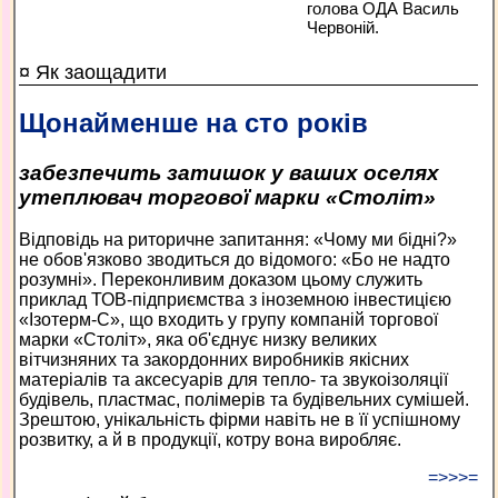
голова ОДА Василь
Червоній.
¤ Як заощадити
Щонайменше на сто років
забезпечить затишок у ваших оселях
утеплювач торгової марки «Століт»
Відповідь на риторичне запитання: «Чому ми бідні?»
не обов'язково зводиться до відомого: «Бо не надто
розумні». Переконливим доказом цьому служить
приклад ТОВ-підприємства з іноземною інвестицією
«Ізотерм-С», що входить у групу компаній торгової
марки «Століт», яка об'єднує низку великих
вітчизняних та закордонних виробників якісних
матеріалів та аксесуарів для тепло- та звукоізоляції
будівель, пластмас, полімерів та будівельних сумішей.
Зрештою, унікальність фірми навіть не в її успішному
розвитку, а й в продукції, котру вона виробляє.
=>>>=