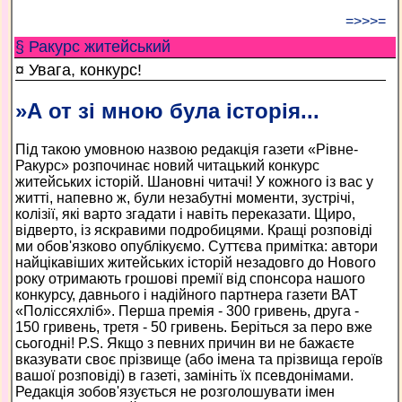
=>>>=
§ Ракурс житейський
¤ Увага, конкурс!
»А от зі мною була історія...
Під такою умовною назвою редакція газети «Рівне-
Ракурс» розпочинає новий читацький конкурс
житейських історій. Шановні читачі! У кожного із вас у
житті, напевно ж, були незабутні моменти, зустрічі,
колізії, які варто згадати і навіть переказати. Щиро,
відверто, із яскравими подробицями. Кращі розповіді
ми обов'язково опублікуємо. Суттєва примітка: автори
найцікавіших житейських історій незадовго до Нового
року отримають грошові премії від спонсора нашого
конкурсу, давнього і надійного партнера газети ВАТ
«Поліссяхліб». Перша премія - 300 гривень, друга -
150 гривень, третя - 50 гривень. Беріться за перо вже
сьогодні! P.S. Якщо з певних причин ви не бажаєте
вказувати своє прізвище (або імена та прізвища героїв
вашої розповіді) в газеті, замініть їх псевдонімами.
Редакція зобов'язується не розголошувати імен