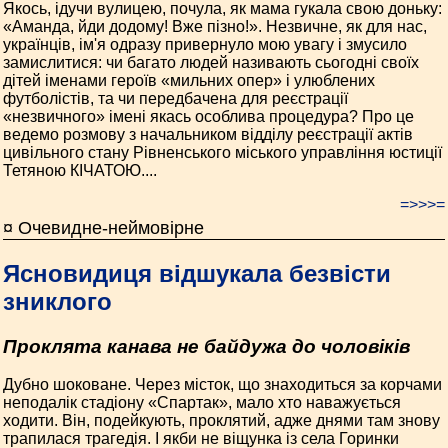
Якось, ідучи вулицею, почула, як мама гукала свою доньку:
«Аманда, йди додому! Вже пізно!». Незвичне, як для нас,
українців, ім'я одразу привернуло мою увагу і змусило
замислитися: чи багато людей називають сьогодні своїх
дітей іменами героїв «мильних опер» і улюблених
футболістів, та чи передбачена для реєстрації
«незвичного» імені якась особлива процедура? Про це
ведемо розмову з начальником відділу реєстрації актів
цивільного стану Рівненського міського управління юстиції
Тетяною КІЧАТОЮ....
=>>>=
¤ Очевидне-неймовірне
Ясновидиця відшукала безвісти
зниклого
Проклята канава не байдужа до чоловіків
Дубно шоковане. Через місток, що знаходиться за корчами
неподалік стадіону «Спартак», мало хто наважується
ходити. Він, подейкують, проклятий, адже днями там знову
трапилася трагедія. І якби не віщунка із села Горинки