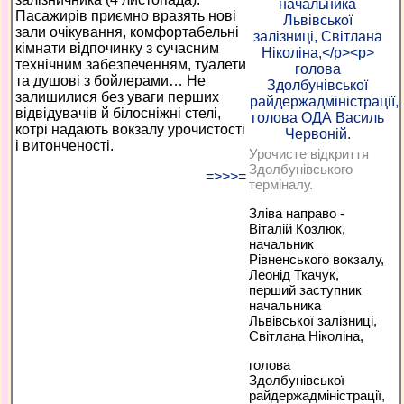
Пасажирів приємно вразять нові
зали очікування, комфортабельні
кімнати відпочинку з сучасним
технічним забезпеченням, туалети
та душові з бойлерами… Не
залишилися без уваги перших
відвідувачів й білосніжні стелі,
котрі надають вокзалу урочистості
і витонченості.
Урочисте відкриття
Здолбунівського
=>>>=
терміналу.
Зліва направо -
Віталій Козлюк,
начальник
Рівненського вокзалу,
Леонід Ткачук,
перший заступник
начальника
Львівської залізниці,
Світлана Ніколіна,
голова
Здолбунівської
райдержадміністрації,