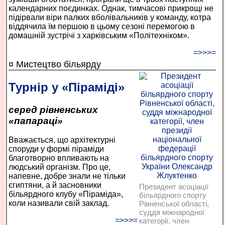
календарних поєдинках. Однак, тимчасові прикрощі не
підірвали віри палких вболівальників у команду, котра
віддячила їм першою в цьому сезоні перемогою в
домашній зустрічі з харківським «Політехніком».
=>>>=
¤ Мистецтво більярду
Турнір у «Піраміді»
серед рівненських
«папараці»
Вважається, що архітектурні
споруди у формі піраміди
благотворно впливають на
людський організм. Про це,
напевне, добре знали не тільки
єгиптяни, а й засновники
Президент асоціації
більярдного клубу «Піраміда»,
більярдного спорту
коли називали свій заклад.
Рівненської області,
суддя міжнародної
=>>>=
категорії, член