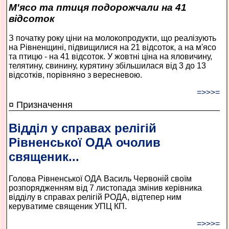
М'ясо та птиця подорожчали на 41
відсоток
З початку року ціни на молокопродукти, що реалізують
на Рівненщині, підвищилися на 21 відсоток, а на м'ясо
та птицю - на 41 відсоток. У жовтні ціна на яловичину,
телятину, свинину, курятину збільшилася від 3 до 13
відсотків, порівняно з вересневою.
=>>>=
¤ Призначення
Відділ у справах релігій
Рівненської ОДА очолив
священик...
Голова Рівненської ОДА Василь Червоній своїм
розпорядженням від 7 листопада змінив керівника
відділу в справах релігій РОДА, відтепер ним
керуватиме священик УПЦ КП.
=>>>=