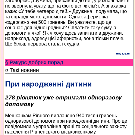
заговорює. Дружина, приїхавши до неї, у розпачі навіть
не звернула увагу, що на фото вся ж сім'я. А знахарка
каже: «У тебе четверо дітей.» Дружина і подумала, що
та справді може допомогти. Однак аферистка
«здерла» з неї 500 гривень. Ви уявляєте, що це
означає для бідної родини? Сплатити таку суму, а
допомоги ніякої. Як я хочу щось запитати в дружини,
наприклад, адресу цієї аферистки, вона тільки плаче.
Ще більш нервова стала і схудла.
=>>>=
§ Ракурс добрих порад
¤ Такі новини
При народженні дитини
278 рівнянок уже отримали одноразову
допомогу
Мешканкам Рівного виплачено 940 тисяч гривень
одноразової допомоги при народженні дитини. Про це
повідомили з управління праці та соціального захисту
населення Рівненського міськвиконкому.