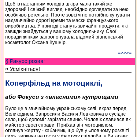
Щоб із настанням холодів шкіра мала такий же
здоровий і свіжий вигляд, необхідно доглядати за нею
особливо ретельно. Проте зовсім не потрібно купувати
надзвичайно дорогі креми та маски французького
виробництва. У пригоді стануть звичайні продукти, які
завжди знайдуться у вашому холодильнику. Свої
поради жінкам запропонувала відомий рівненський
косметолог Оксана Кушнір.
=>>>=
§ Ракурс розваг
¤ Усміхніться!
Коперфільд на мотоциклі,
або Фокуси з «власними» нутрощами
Було це в звичайному українському селі, якраз перед
Великоднем. Запросили Василя Левковича в сусіднє
село, щоб допоміг зарізати свиню. Чоловік славився як
майстер своєї справи. Приїхав він мотоциклом,
оглянув жертву - кабанчик, що був у «повному розквіті
сил», зиркнув на гостя у фартуху спідлоба, ніби казав: