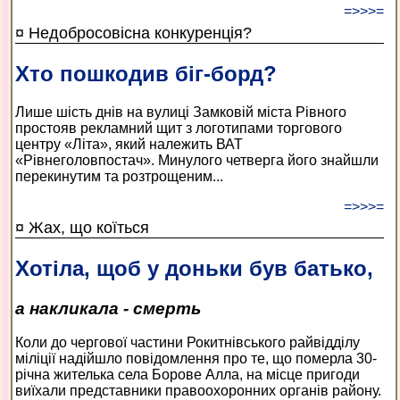
=>>>=
¤ Недобросовісна конкуренція?
Хто пошкодив біг-борд?
Лише шість днів на вулиці Замковій міста Рівного
простояв рекламний щит з логотипами торгового
центру «Літа», який належить ВАТ
«Рівнеголовпостач». Минулого четверга його знайшли
перекинутим та розтрощеним...
=>>>=
¤ Жах, що коїться
Хотіла, щоб у доньки був батько,
а накликала - смерть
Коли до чергової частини Рокитнівського райвідділу
міліції надійшло повідомлення про те, що померла 30-
річна жителька села Борове Алла, на місце пригоди
виїхали представники правоохоронних органів району.