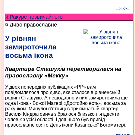
=>>>=
§ Ракурс незвичайного
¤ Диво православне
У рівнян
замироточила
восьма ікона
Квартира Сташуків перетворилася на
православну «Мекку»
У двох попередніх публікаціях «РР» вам
повідомлялося про диво, яке сталося в рівненській
родині Сташуків. А нещодавно у них замироточила ще
одна ікона - Божої Матері «Достойно есть», восьма за
рахунком. Минулої п'ятниці в трикімнатній квартирі
Василя Кіндратовича зібралося близько п'ятдесяти
чоловік з усієї області. І для цього був привід -
православне свято День ікони Казанської Богоматері.