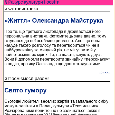
§ Ракурс культури і освіти
¤ Фотовиставка
»Життя» Олександра Майструка
Про те, що третього листопада відкривається його
персональна виставка, фотомитець знав давно, тому
готувався до неї особливо ретельно. Але, що вона
набуде такого розголосу та перетвориться чи не в
найбурхливішу за минулий рік, не міг уявити й у
найпотаємніших мріях. Та, на щастя, існують друзі.
Вони й допомогли перетворити звичайну «персоналку»
в подію, про яку Олександр ще довго згадуватиме.
=>>>=
¤ Посміємося разом!
Свято гумору
Сьогодні любителі веселих жартів та запального сміху
можуть завітати в Палац культури «Текстильник».
Розчарованими вони точно не залишаться, адже в