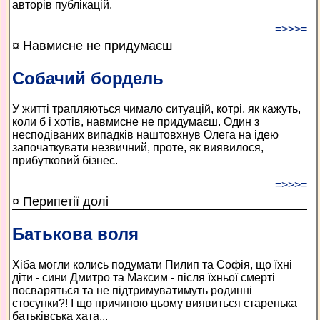
авторів публікацій.
=>>>=
¤ Навмисне не придумаєш
Собачий бордель
У житті трапляються чимало ситуацій, котрі, як кажуть,
коли б і хотів, навмисне не придумаєш. Один з
несподіваних випадків наштовхнув Олега на ідею
започаткувати незвичний, проте, як виявилося,
прибутковий бізнес.
=>>>=
¤ Перипетії долі
Батькова воля
Хіба могли колись подумати Пилип та Софія, що їхні
діти - сини Дмитро та Максим - після їхньої смерті
посваряться та не підтримуватимуть родинні
стосунки?! І що причиною цьому виявиться старенька
батьківська хата...