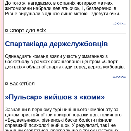
До того ж, нагадаємо, в останніх чотирьох матчах
житомиряни набрали дев'ять очок, і , безперечно, в
Рівне вирушали з однією лише метою - здобути очки.
=>>>=
¤ Спорт для всіх
Спартакіада держслужбовців
Одинадцять команд взяли участь у змаганнях з
баскетболу в рамках організованої центром «Спорт
для всіх» обласної спартакіади серед держслужбовців.
=>>>=
¤ Баскетбол
»Пульсар» вийшов з «коми»
Зазнавши в першому турі нинішнього чемпіонату за
цілком пристойної гри прикрої поразки від столичного
«Будівельника», рівненські баскетболісти пізнали
справжній психологічний шок. У результаті, так і не
зумівши оговтатися, програли ще в трьох наступних