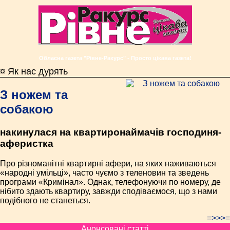
Обласна газета "Рівне-Ракурс" - Просто цікава газета!
¤ Як нас дурять
З ножем та
собакою
накинулася на квартиронаймачів господиня-
аферистка
Про різноманітні квартирні афери, на яких наживаються
«народні умільці», часто чуємо з теленовин та зведень
програми «Кримінал». Однак, телефонуючи по номеру, де
нібито здають квартиру, завжди сподіваємося, що з нами
подібного не станеться.
=>>>=
Анонсовані статті