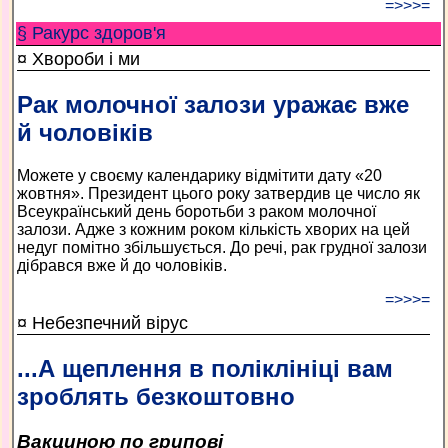
=>>>=
§ Ракурс здоров'я
¤ Хвороби і ми
Рак молочної залози уражає вже
й чоловіків
Можете у своєму календарику відмітити дату «20
жовтня». Президент цього року затвердив це число як
Всеукраїнський день боротьби з раком молочної
залози. Адже з кожним роком кількість хворих на цей
недуг помітно збільшується. До речі, рак грудної залози
дібрався вже й до чоловіків.
=>>>=
¤ Небезпечний вірус
...А щеплення в поліклініці вам
зроблять безкоштовно
Вакциною по грипові