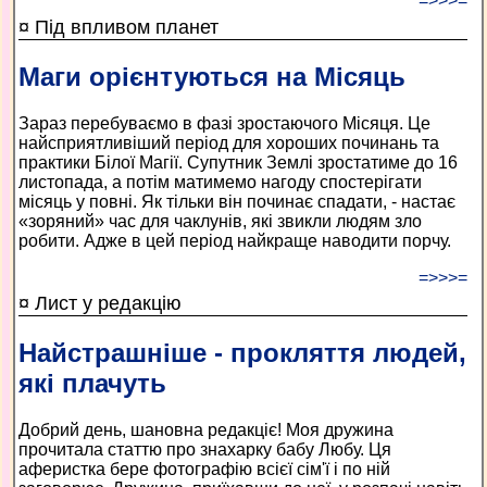
=>>>=
¤ Під впливом планет
Маги орієнтуються на Місяць
Зараз перебуваємо в фазі зростаючого Місяця. Це
найсприятливіший період для хороших починань та
практики Білої Магії. Супутник Землі зростатиме до 16
листопада, а потім матимемо нагоду спостерігати
місяць у повні. Як тільки він починає спадати, - настає
«зоряний» час для чаклунів, які звикли людям зло
робити. Адже в цей період найкраще наводити порчу.
=>>>=
¤ Лист у редакцію
Найстрашніше - прокляття людей,
які плачуть
Добрий день, шановна редакціє! Моя дружина
прочитала статтю про знахарку бабу Любу. Ця
аферистка бере фотографію всієї сім'ї і по ній