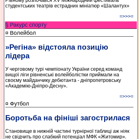
Рівному розпочався XV Міжнародний фестиваль
студентських театрів естрадних мініатюр «Шалантух»
=>>>=
§ Ракурс спорту
¤ Волейбол
»Регіна» відстояла позицію
лідера
У черговому турі чемпіонату України серед команд
вищої ліги рівненські волейболістки приймали на
своєму майданчику дебютанта - дніпропетровську
«Академію-Дніпро-Десну».
=>>>=
¤ Футбол
Боротьба на фініші загострилася
Становище в нижній частині турнірної таблиці аж ніяк
не свідчить про слабкий потенціал МФК «Житомир».