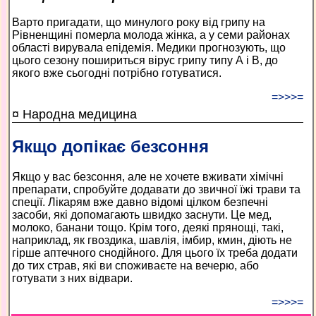
Варто пригадати, що минулого року від грипу на
Рівненщині померла молода жінка, а у семи районах
області вирувала епідемія. Медики прогнозують, що
цього сезону пошириться вірус грипу типу А і В, до
якого вже сьогодні потрібно готуватися.
=>>>=
¤ Народна медицина
Якщо допікає безсоння
Якщо у вас безсоння, але не хочете вживати хімічні
препарати, спробуйте додавати до звичної їжі трави та
спеції. Лікарям вже давно відомі цілком безпечні
засоби, які допомагають швидко заснути. Це мед,
молоко, банани тощо. Крім того, деякі прянощі, такі,
наприклад, як гвоздика, шавлія, імбир, кмин, діють не
гірше аптечного снодійного. Для цього їх треба додати
до тих страв, які ви споживаєте на вечерю, або
готувати з них відвари.
=>>>=