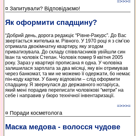
=>>>=
¤ Запитували? Відповідаємо!
Як оформити спадщину?
“Добрий день, дорога редакціє “Рівне-Ракурс”. До Вас
звертається жителька м. Рівного. У 1970 році я з сім’єю
отримала двокімнатну квартиру, яку згодом
приватизувала. До складу співвласників увійшли син
Іван та чоловік Степан. Чоловік помер 9 квітня 2005
року. Зараз у квартирі прописана я одна. У чоловіка
залишилася зарплата за два місяці, яку він отримував
через банкомат, та ми не можемо її одержати, бо немає
пін-коду картки. У банку відповіли – слід оформити
спадщину. Я звернулася до державного нотаріуса,
який мені порадив переписати чоловікові “метри” на
себе і направив у бюро технічної інвентаризації.
=>>>=
¤ Поради косметолога
Маска медова - волосся чудове