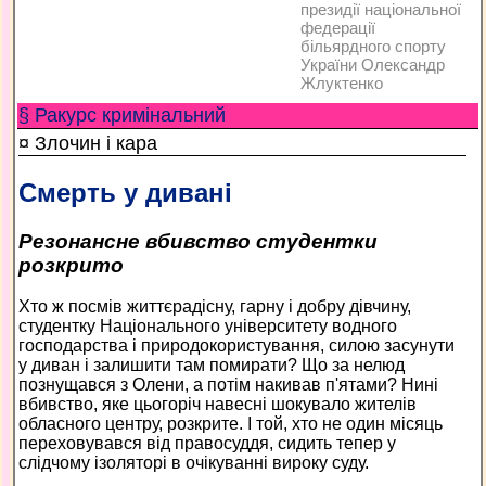
президії національної
федерації
більярдного спорту
України Олександр
Жлуктенко
§ Ракурс кримінальний
¤ Злочин і кара
Смерть у дивані
Резонансне вбивство студентки
розкрито
Хто ж посмів життєрадісну, гарну і добру дівчину,
студентку Національного університету водного
господарства і природокористування, силою засунути
у диван і залишити там помирати? Що за нелюд
познущався з Олени, а потім накивав п'ятами? Нині
вбивство, яке цьогоріч навесні шокувало жителів
обласного центру, розкрите. І той, хто не один місяць
переховувався від правосуддя, сидить тепер у
слідчому ізоляторі в очікуванні вироку суду.