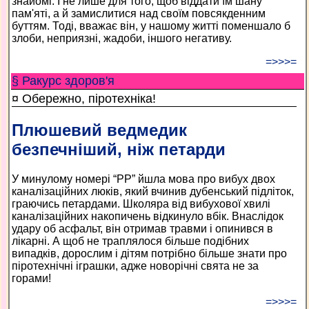
знайомі. І не лише для того, щоб віддати їм шану
пам'яті, а й замислитися над своїм повсякденним
буттям. Тоді, вважає він, у нашому житті поменшало б
злоби, неприязні, жадоби, іншого негативу.
=>>>=
§ Ракурс здоров'я
¤ Обережно, піротехніка!
Плюшевий ведмедик
безпечніший, ніж петарди
У минулому номері “РР” йшла мова про вибух двох
каналізаційних люків, який вчинив дубенський підліток,
граючись петардами. Школяра від вибухової хвилі
каналізаційних накопичень відкинуло вбік. Внаслідок
удару об асфальт, він отримав травми і опинився в
лікарні. А щоб не траплялося більше подібних
випадків, дорослим і дітям потрібно більше знати про
піротехнічні іграшки, адже новорічні свята не за
горами!
=>>>=