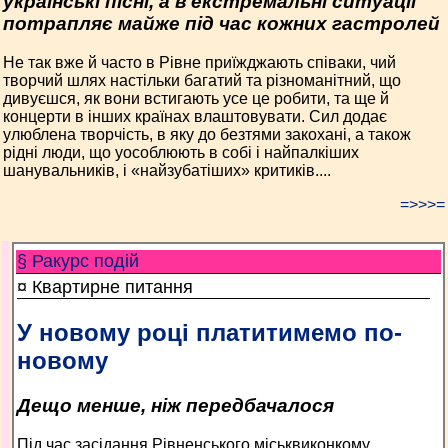
українські пісні, а в екстремальні ситуації
потрапляє майже під час кожних гастролей
Не так вже й часто в Рівне приїжджають співаки, чий
творчий шлях настільки багатий та різноманітний, що
дивуєшся, як вони встигають усе це робити, та ще й
концерти в інших країнах влаштовувати. Сил додає
улюблена творчість, в яку до безтями закохані, а також
рідні люди, що уособлюють в собі і найпалкіших
шанувальників, і «найзубатіших» критиків....
=>>>=
§ Ракурс подій
¤ Квартирне питання
У новому році платитимемо по-
новому
Дещо менше, ніж передбачалося
Під час засідання Рівненського міськвиконкому