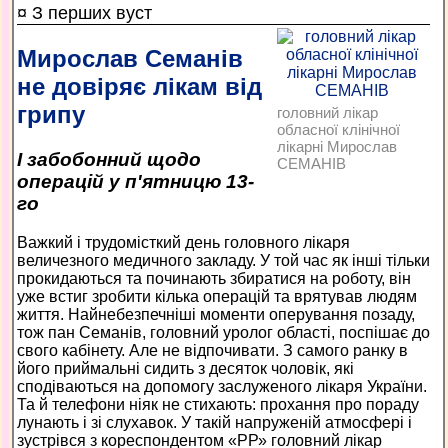
¤ З перших вуст
Мирослав Семанів
не довіряє лікам від
грипу
головний лікар
обласної клінічної
лікарні Мирослав
І забобонний щодо
СЕМАНІВ
операцій у п'ятницю 13-
го
Важкий і трудомісткий день головного лікаря
величезного медичного закладу. У той час як інші тільки
прокидаються та починають збиратися на роботу, він
уже встиг зробити кілька операцій та врятував людям
життя. Найнебезпечніші моменти оперування позаду,
тож пан Семанів, головний уролог області, поспішає до
свого кабінету. Але не відпочивати. З самого ранку в
його приймальні сидить з десяток чоловік, які
сподіваються на допомогу заслуженого лікаря України.
Та й телефони ніяк не стихають: прохання про пораду
лунають і зі слухавок. У такій напруженій атмосфері і
зустрівся з кореспондентом «РР» головний лікар