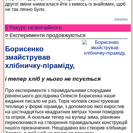
другої зміни намагалася йти з кимось із знайомих, щоб
не так лячно було.
=>>>=
§ Ракурс незвичайного
¤ Експерименти продовжуються
Борисенко
змайстрував
хлібничку-піраміду,
і тепер хліб у нього не псується
Про експерименти з пірамідальними спорудами
рівненського дослідника Олексія Борисенка наше
видання писало не раз. Торік чоловік сконструював
теплицю у формі піраміди, з допомогою якої виростив
на шістнадцятьох квадратних метрах тонни помідорів
та огірків. А оскільки тепер на вулиці зима, рівнянин
переключився на створення пірамідальних конструкцій
іншого призначення. Нещодавно він створив хлібницю