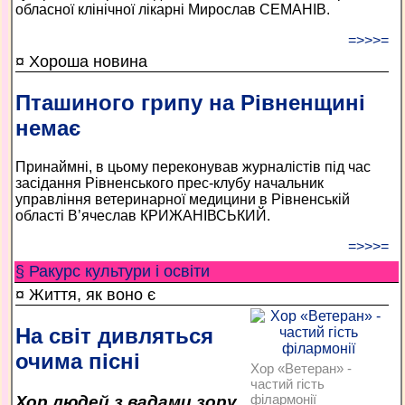
обласної клінічної лікарні Мирослав СЕМАНІВ.
=>>>=
¤ Хороша новина
Пташиного грипу на Рівненщині
немає
Принаймні, в цьому переконував журналістів під час
засідання Рівненського прес-клубу начальник
управління ветеринарної медицини в Рівненській
області В’ячеслав КРИЖАНІВСЬКИЙ.
=>>>=
§ Ракурс культури і освіти
¤ Життя, як воно є
На світ дивляться
очима пісні
Хор «Ветеран» -
частий гість
філармонії
Хор людей з вадами зору