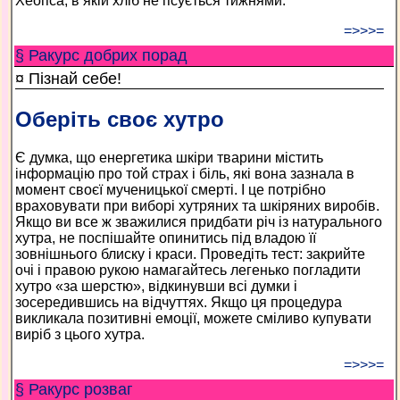
Хеопса, в якій хліб не псується тижнями.
=>>>=
§ Ракурс добрих порад
¤ Пізнай себе!
Оберіть своє хутро
Є думка, що енергетика шкіри тварини містить
інформацію про той страх і біль, які вона зазнала в
момент своєї мученицької смерті. І це потрібно
враховувати при виборі хутряних та шкіряних виробів.
Якщо ви все ж зважилися придбати річ із натурального
хутра, не поспішайте опинитись під владою її
зовнішнього блиску і краси. Проведіть тест: закрийте
очі і правою рукою намагайтесь легенько погладити
хутро «за шерстю», відкинувши всі думки і
зосередившись на відчуттях. Якщо ця процедура
викликала позитивні емоції, можете сміливо купувати
виріб з цього хутра.
=>>>=
§ Ракурс розваг