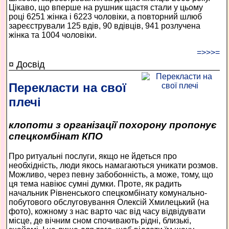
Цікаво, що вперше на рушник щастя стали у цьому
році 6251 жінка і 6223 чоловіки, а повторний шлюб
зареєстрували 125 вдів, 90 вдівців, 941 розлучена
жінка та 1004 чоловіки.
=>>>=
¤ Досвід
Перекласти на свої
плечі
клопоти з організації похорону пропонує
спецкомбінат КПО
Про ритуальні послуги, якщо не йдеться про
необхідність, люди якось намагаються уникати розмов.
Можливо, через певну забобонність, а може, тому, що
ця тема навіює сумні думки. Проте, як радить
начальник Рівненського спецкомбінату комунально-
побутового обслуговування Олексій Хмилецький (на
фото), кожному з нас варто час від часу відвідувати
місце, де вічним сном спочивають рідні, близькі,