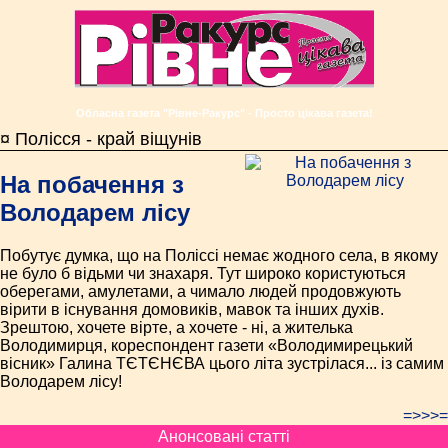
Обласна газета "Рівне-Ракурс" - Просто цікава газета!
¤ Полісся - край віщунів
На побачення з
Володарем лісу
Побутує думка, що на Поліссі немає жодного села, в якому
не було б відьми чи знахаря. Тут широко користуються
оберегами, амулетами, а чимало людей продовжують
вірити в існування домовиків, мавок та інших духів.
Зрештою, хочете вірте, а хочете - ні, а жителька
Володимирця, кореспондент газети «Володимирецький
вісник» Галина ТЄТЄНЄВА цього літа зустрілася... із самим
Володарем лісу!
=>>>=
Анонсовані статті