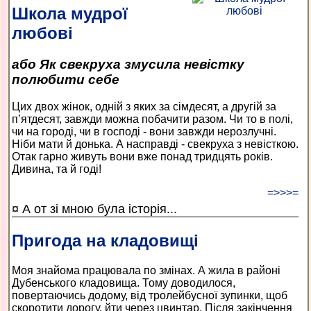
Школа мудрої
любові
або Як свекруха змусила невістку
полюбити себе
Цих двох жінок, одній з яких за сімдесят, а другій за
п’ятдесят, завжди можна побачити разом. Чи то в полі,
чи на городі, чи в господі - вони завжди нерозлучні.
Ніби мати й донька. А насправді - свекруха з невісткою.
Отак гарно живуть вони вже понад тридцять років.
Дивина, та й годі!
=>>>=
¤ А от зі мною була історія...
Пригода на кладовищі
Моя знайома працювала по змінах. А жила в районі
Дубенського кладовища. Тому доводилося,
повертаючись додому, від тролейбусної зупинки, щоб
скоротити дорогу, йти через цвинтар. Після закінчення