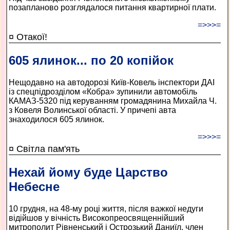
позапланово розглядалося питання квартирної плати.
=>>>=
¤ Отакої!
605 ялинок... по 20 копійок
Нещодавно на автодорозі Київ-Ковель інспектори ДАІ
із спецпідрозділом «Кобра» зупинили автомобіль
КАМАЗ-5320 під керуванням громадянина Михайла Ч.
з Ковеля Волинської області. У причепі авта
знаходилося 605 ялинок.
=>>>=
¤ Світла пам'ять
Нехай йому буде Царство
Небесне
10 грудня, на 48-му році життя, після важкої недуги
відійшов у вічність Високопреосвященнійший
митрополит Рівненський і Острозький Даниїл, член