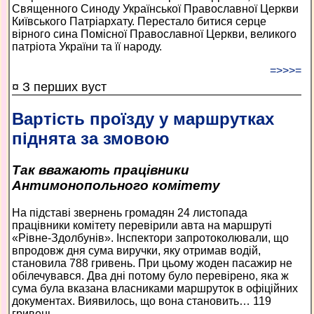
Священного Синоду Української Православної Церкви
Київського Патріархату. Перестало битися серце
вірного сина Помісної Православної Церкви, великого
патріота України та її народу.
=>>>=
¤ З перших вуст
Вартість проїзду у маршрутках
піднята за змовою
Так вважають працівники
Антимонопольного комітету
На підставі звернень громадян 24 листопада
працівники комітету перевірили авта на маршруті
«Рівне-Здолбунів». Інспектори запротоколювали, що
впродовж дня сума виручки, яку отримав водій,
становила 788 гривень. При цьому жоден пасажир не
обілечувався. Два дні потому було перевірено, яка ж
сума була вказана власниками маршруток в офіційних
документах. Виявилось, що вона становить… 119
гривень.