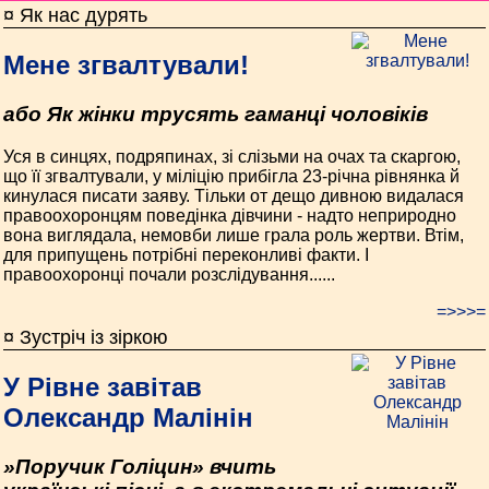
¤ Як нас дурять
Мене згвалтували!
або Як жінки трусять гаманці чоловіків
Уся в синцях, подряпинах, зі слізьми на очах та скаргою,
що її згвалтували, у міліцію прибігла 23-річна рівнянка й
кинулася писати заяву. Тільки от дещо дивною видалася
правоохоронцям поведінка дівчини - надто неприродно
вона виглядала, немовби лише грала роль жертви. Втім,
для припущень потрібні переконливі факти. І
правоохоронці почали розслідування......
=>>>=
¤ Зустріч із зіркою
У Рівне завітав
Олександр Малінін
»Поручик Голіцин» вчить