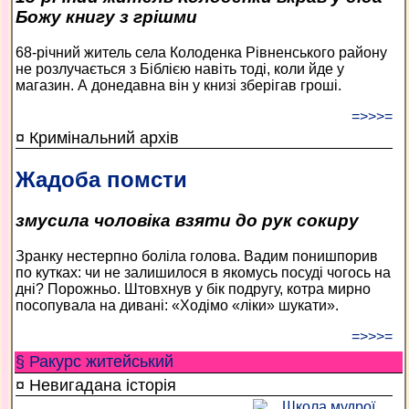
Божу книгу з грішми
68-річний житель села Колоденка Рівненського району
не розлучається з Біблією навіть тоді, коли йде у
магазин. А донедавна він у книзі зберігав гроші.
=>>>=
¤ Кримінальний архів
Жадоба помсти
змусила чоловіка взяти до рук сокиру
Зранку нестерпно боліла голова. Вадим понишпорив
по кутках: чи не залишилося в якомусь посуді чогось на
дні? Порожньо. Штовхнув у бік подругу, котра мирно
посопувала на дивані: «Ходімо «ліки» шукати».
=>>>=
§ Ракурс житейський
¤ Невигадана історія