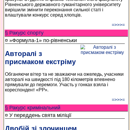
Рівненського державного гуманітарного університету
вирішили змінити переконання сильної статі і
влаштували конкурс серед хлопців.
=>>>=
§ Ракурс спорту
¤ »Формула-1» по-рівненськи
Авторалі з
присмаком екстріму
Обганяючи вітер та не зважаючи на ожеледь, учасники
авторалі на швидкості під 180 кілометрів впевнено
прямували до перемоги. Участь у гонках взяла і
кореспондент «РР».
=>>>=
§ Ракурс кримінальний
¤ У переддень свята міліції
Двобій зі злочинцем