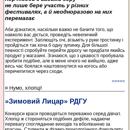
не лише бере участь у різних
фестивалях, а й неодноразово на них
перемагає
Аби дізнатися, наскільки важко не бачити того, що
навколо вас діється, проведіть невеличкий
експеримент. Заплющіть очі, візьміть у руки тростинку і
пройдіться так хоча б одну зупинку. Для більшої
певності спробуйте перейти дорогу чи придбати якийсь
продукт у магазині. Зізнаюся, що з цікавості пробувала
зробити подібне, але в мене нічого не вийшло, адже
весь час боялася наштовхнутися на когось або
перечепитися через сходи.
=>>>=
¤ Нумо, хлопці!
»Зимовий Лицар» РДГУ
Конкурси краси проводяться переважно серед дівчат.
Хлопці ж стороняться подібних дефіле, надаючи
перевагу спогляданню виходів та вболіванню за
красунь. Студенти ж фізико-технологічного факультету