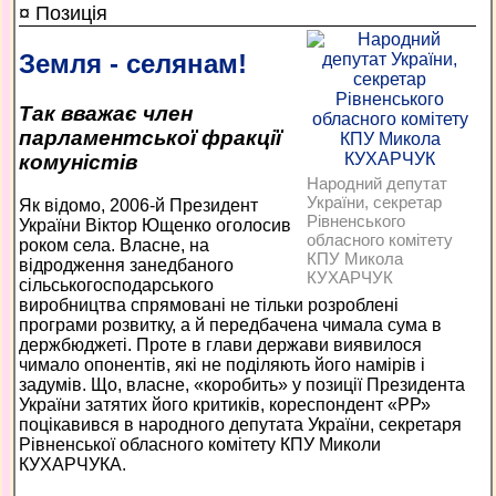
¤ Позиція
Земля - селянам!
Так вважає член
парламентської фракції
комуністів
Народний депутат
України, секретар
Як відомо, 2006-й Президент
Рівненського
України Віктор Ющенко оголосив
обласного комітету
роком села. Власне, на
КПУ Микола
відродження занедбаного
КУХАРЧУК
сільськогосподарського
виробництва спрямовані не тільки розроблені
програми розвитку, а й передбачена чимала сума в
держбюджеті. Проте в глави держави виявилося
чимало опонентів, які не поділяють його намірів і
задумів. Що, власне, «коробить» у позиції Президента
України затятих його критиків, кореспондент «РР»
поцікавився в народного депутата України, секретаря
Рівненської обласного комітету КПУ Миколи
КУХАРЧУКА.