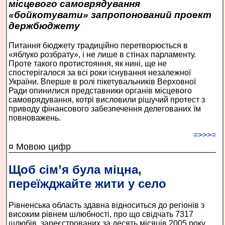
місцевого самоврядування
«бойкотувати» запропонований проект
держбюджету
Питання бюджету традиційно перетворюється в
«яблуко розбрату», і не лише в стінах парламенту.
Проте такого протистояння, як нині, ще не
спостерігалося за всі роки існування незалежної
України. Вперше в ролі пікетувальників Верховної
Ради опинилися представники органів місцевого
самоврядування, котрі висловили рішучий протест з
приводу фінансового забезпечення делегованих їм
повноважень.
=>>>=
¤ Мовою цифр
Щоб сім’я була міцна,
переїжджайте жити у село
Рівненська область здавна відноситься до регіонів з
високим рівнем шлюбності, про що свідчать 7317
шлюбів, зареєстрованих за десять місяців 2005 року.