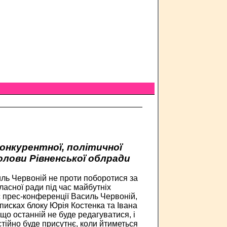
конкурентної, політичної
олови Рівненської облради
ль Червоній не проти поборотися за
ласної ради під час майбутніх
с прес-конференції Василь Червоній,
списках блоку Юрія Костенка та Івана
що останній не буде редагуватися, і
тійно буде присутнє, коли йтиметься