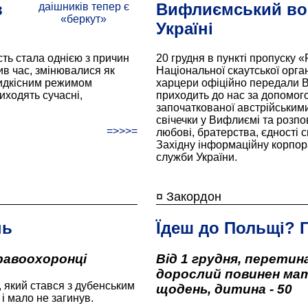
в
Вифлиємський во
Україні
ть стала однією з причин
20 грудня в пункті пропуску
ив час, змінювалися як
Національної скаутської орган
видкісним режимом
харцери офіційно передали 
иходять сучасні,
приходить до нас за допомого
започаткованої австрійськими
свічечки у Вифлиємі та розп
=>>>=
любові, братерства, єдності с
Західну інформаційну корпор
служби України.
¤ Закордон
нь
Їдеш до Польщі? Г
равоохоронці
Від 1 грудня, перетин
дорослий повинен мат
 який стався з дубенським
щодень, дитина - 50
і мало не загинув.