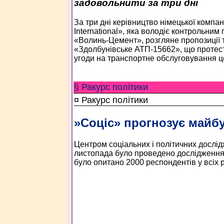
задовольнити за три дні
За три дні керівництво німецької компан
International», яка володіє контрольним
«Волинь-Цемент», розгляне пропозиції 
«Здолбунівське АТП-15662», що протес
угоди на транспортне обслуговування ц
§ Ракурс політики
¤ Ракурс політики
»Соціс» прогнозує майб
Центром соціальних і політичних дослід
листопада було проведено дослідження 
було опитано 2000 респондентів у всіх р