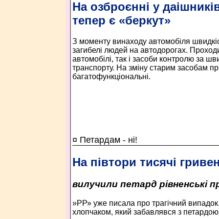
На озброєнні у даішникі
тепер є «беркут»
З моменту винаходу автомобіля швидкіс
загибелі людей на автодорогах. Проход
автомобілі, так і засоби контролю за ш
транспорту. На зміну старим засобам пр
багатофункціональні.
¤ Петардам - ні!
На півтори тисячі гриве
вилучили петард рівненські п
»РР» уже писала про трагічний випадок,
хлопчаком, який забавлявся з петардою 