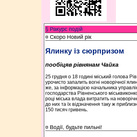
§ Ракурс подій
¤ Скоро Новий рік
Ялинку із сюрпризом
пообіцяв рівнянам Чайка
25 грудня о 18 годині міський голова Рі
урочисто запалить вогні новорічної ялин
же, за інформацією начальника управл
господарства Рівненського міськвиконк
році міська влада витратить на новорічні
до них та їх відзначення таку ж приблизно
150 тисяч гривень.
¤ Водії, будьте пильні!