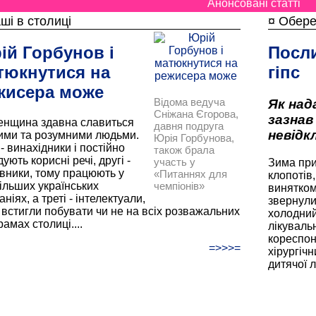
Анонсовані статті
ші в столиці
¤ Обере
ій Горбунов і
Посли
тюкнутися на
гіпс
жисера може
Відома ведуча
Як над
Сніжана Єгорова,
зазнав
енщина здавна славиться
давня подруга
невідк
ими та розумними людьми.
Юрія Горбунова,
- винахідники і постійно
також брала
ують корисні речі, другі -
участь у
Зима при
івники, тому працюють у
«Питаннях для
клопотів
чемпіонів»
ільших українських
винятком,
ніях, а треті - інтелектуали,
звернули
 встигли побувати чи не на всіх розважальних
холодний
амах столиці....
лікуваль
кореспон
=>>>=
хірургіч
дитячої 