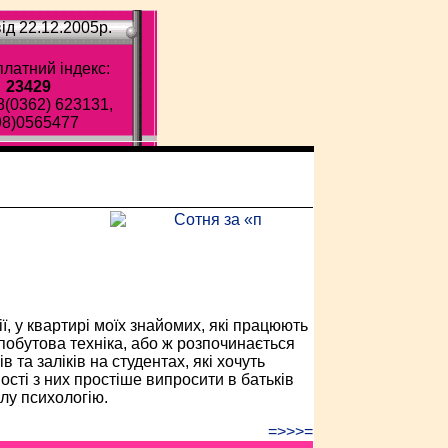
ід 22.12.2005p.
латний індекс:
23429
8(0362) 623131,
98)0565477
ава газета!
ї, у квартирі моїх знайомих, які працюють
побутова техніка, або ж розпочинається
в та заліків на студентах, які хочуть
сті з них простіше випросити в батьків
ілу психологію.
=>>>=