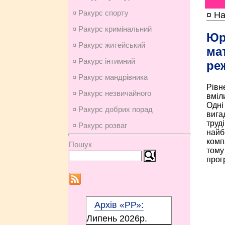
¤ Ракурс спорту
¤ На
¤ Ракурс кримінальний
Юр
¤ Ракурс житейський
ма
¤ Ракурс інтимний
ре
¤ Ракурс мандрівника
Рівн
¤ Ракурс незвичайного
вміл
Одні 
¤ Ракурс добрих порад
вигад
труд
¤ Ракурс розваг
найб
компа
Пошук
тому
прогр
Архів «РР»:
Липень 2026p.