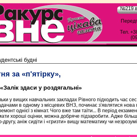
№219 в
Передп
Тел. +3
(0
Обласна газета "Рівне-Ракурс" - Просто цік
удентські будні
ня за «п'ятірку»,
«Залік здаси у роздягальні»
льки у вищих навчальних закладах Рівного підходить час сесі
дачами в одному з місцевих ВНЗ, починає з'являтися нова 
емонт однієї з кімнат. Чого вже там таїти... В період екзамені
ати хороші оцінки, можна добряче підзаробити. Адже більшо
-другу, аніж сидіти і «гризти» вищу математику чи незрозум