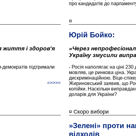
про кандидатів до парламенту
¤
Юрій Бойко:
я життя і здоров'я
»Через непрофесіонал
Україну змусили випр
ал-демократів підтримали
- Росія наполягає на ціні 230 
мовляв, це ринкова ціна. Укра
дискримінаційною. Віце-спі
=>>>=
Жириновський заявив, що Росі
копійки. Наскільки виправдана
доларів для України?
¤ Скоро вибори
»Зелені» проти н
відходів