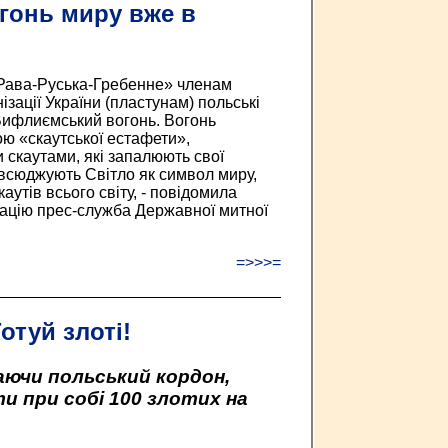
гонь миру вже в
 «Рава-Руська-Гребенне» членам
ізації України (пластунам) польські
Вифлиємський вогонь. Вогонь
ю «скаутської естафети»,
 скаутами, які запалюють свої
овсюджують Світло як символ миру,
каутів всього світу, - повідомила
ацію прес-служба Державної митної
=>>>=
отуй злоті!
аючи польський кордон,
и при собі 100 злотих на