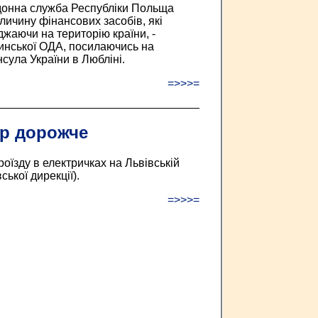
рдонна служба Республіки Польща
ичину фінансових засобів, які
джаючи на територію країни, -
инської ОДА, посилаючись на
сула України в Любліні.
=>>>=
р дорожче
роїзду в електричках на Львівській
ської дирекції).
=>>>=