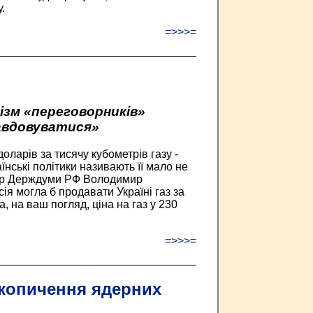
.
=>>>=
ізм «переговорників»
авдовуватися»
доларів за тисячу кубометрів газу -
їнські політики називають її мало не
кер Держдуми РФ Володимир
я могла б продавати Україні газ за
, на ваш погляд, ціна на газ у 230
=>>>=
акопичення ядерних