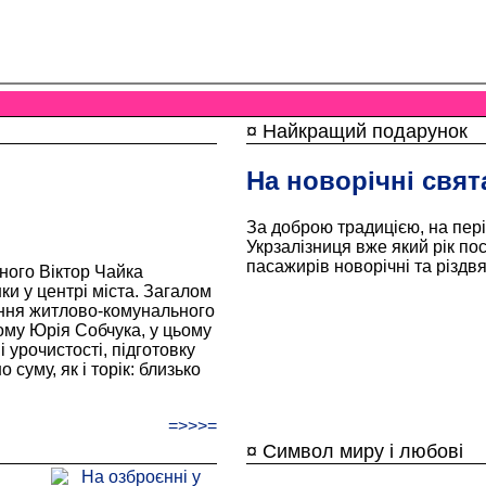
¤ Найкращий подарунок
На новорічні свят
За доброю традицією, на пері
Укрзалізниця вже який рік по
пасажирів новорічні та різдв
вного Віктор Чайка
ки у центрі міста. Загалом
іння житлово-комунального
ому Юрія Собчука, у цьому
 урочистості, підготовку
 суму, як і торік: близько
=>>>=
¤ Символ миру і любові