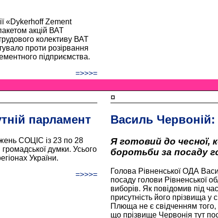
ії «Dykerhoff Zement
 пакетом акцій ВАТ
трудового колективу ВАТ
тувало проти розірвання
ементного підприємства.
=>>>=
¤
утній парламент
Василь Червоній:
жень СОЦІС із 23 по 28
Я готовий до чесної, 
громадської думки. Усього
боротьби за посаду г
егіонах України.
Голова Рівненської ОДА Васи
=>>>=
посаду голови Рівненської об
виборів. Як повідомив під ча
присутність його прізвища у 
Плюща не є свідченням того, 
що прізвище Червонія тут пос