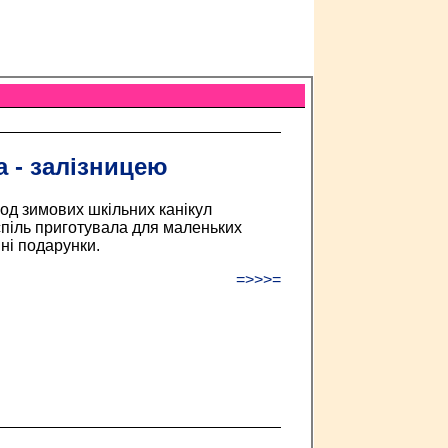
а - залізницею
од зимових шкільних канікул
спіль приготувала для маленьких
яні подарунки.
=>>>=