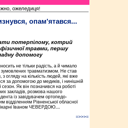
жно, ожеледиця!
знувся, опам'ятався...
ати потерпілому, котрий
 фізичної травми, першу
ладну допомогу
носить не тільки радість, а й чимало
, зумовлених травматизмом. Не став
 з огляду на кількість людей, які вже
ся за допомогою до медиків, і нинішній
 сезон. Як він позначився на роботі
них закладів, розмова нашого
дента із завідувачем ортопедо-
ним відділенням Рівненської обласної
лікарні Іваном ЧЕВЕРДОЮ....
=>>>=