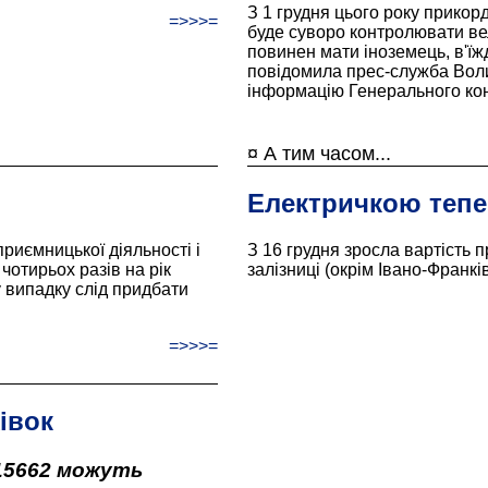
З 1 грудня цього року прико
=>>>=
буде суворо контролювати вел
повинен мати іноземець, в'їж
повідомила прес-служба Вол
інформацію Генерального кон
¤ А тим часом...
Електричкою тепе
приємницької діяльності і
З 16 грудня зросла вартість п
чотирьох разів на рік
залізниці (окрім Івано-Франків
у випадку слід придбати
=>>>=
івок
15662 можуть