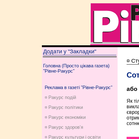
Додати у "Закладки"
¤ Ст
Головна (Просто цікава газета)
"Рівне-Ракурс"
Сот
Реклама в газеті "Рівне-Ракурс"
або 
¤ Ракурс подій
Як ті
викла
¤ Ракурс політики
єврор
¤ Ракурс економiки
отрим
сотню
¤ Ракурс здоров'я
¤ Ракурс культури і освіти