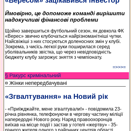
«Вересом» зацікавився інвестор
Ймовірно, це допоможе команді вирішити
надокучливі фінансові проблеми
Щойно завершиться футбольний сезон, як довкола ФК
«Верес» звично клубочаться найрізноманітніші чутки.
Найсвіжіші з них стосуються доленосних змін у клубі.
Зокрема, з чиєїсь легкої руки поширилася серед
уболівальників звістка, що через невідповідність
бюджету клубу загрожує зняття з чемпіонату.
=>>>=
§ Ракурс кримінальний
¤ Жінки непередбачувані
«Згвалтування» на Новий рік
- «Приїжджайте, мене згвалтували!» - повідомила 23-
річна рівнянка, телефонуючи в чергову частину міліції
напередодні Нового року. Наряд правоохоронців
виїхав на місце події і застав у готелі «жертву» - 35-
річного жителя одного з районних центрів області.