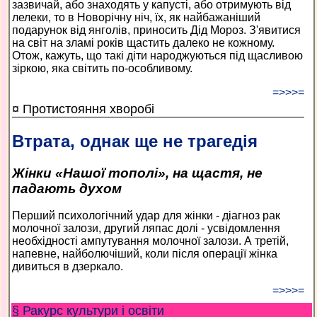
зазвичай, або знаходять у капусті, або отримують від
лелеки, то в Новорічну ніч, їх, як найбажаніший
подарунок від янголів, приносить Дід Мороз. З'явитися
на світ на зламі років щастить далеко не кожному.
Отож, кажуть, що такі діти народжуються під щасливою
зіркою, яка світить по-особливому.
=>>>=
¤ Протистояння хворобі
Втрата, однак ще не трагедія
Жінки «Нашої тополі», на щастя, не
падають духом
Перший психологічний удар для жінки - діагноз рак
молочної залози, другий ляпас долі - усвідомлення
необхідності ампутування молочної залози. А третій,
напевне, найболючіший, коли після операції жінка
дивиться в дзеркало.
=>>>=
§ Ракурс культури і освіти