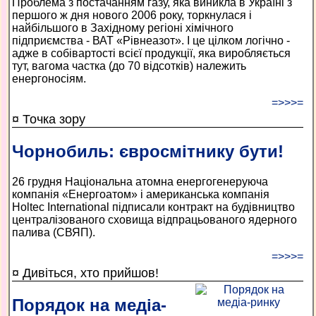
Проблема з постачанням газу, яка виникла в Україні з
першого ж дня нового 2006 року, торкнулася і
найбільшого в Західному регіоні хімічного
підприємства - ВАТ «Рівнеазот». І це цілком логічно -
адже в собівартості всієї продукції, яка виробляється
тут, вагома частка (до 70 відсотків) належить
енергоносіям.
=>>>=
¤ Точка зору
Чорнобиль: євросмітнику бути!
26 грудня Національна атомна енергогенеруюча
компанія «Енергоатом» і американська компанія
Holtec International підписали контракт на будівництво
централізованого сховища відпрацьованого ядерного
палива (СВЯП).
=>>>=
¤ Дивіться, хто прийшов!
Порядок на медіа-