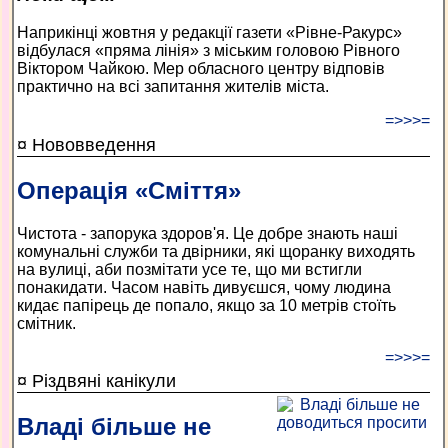
Наприкінці жовтня у редакції газети «Рівне-Ракурс»
відбулася «пряма лінія» з міським головою Рівного
Віктором Чайкою. Мер обласного центру відповів
практично на всі запитання жителів міста.
=>>>=
¤ Нововведення
Операція «Сміття»
Чистота - запорука здоров'я. Це добре знають наші
комунальні служби та двірники, які щоранку виходять
на вулиці, аби позмітати усе те, що ми встигли
понакидати. Часом навіть дивуєшся, чому людина
кидає папірець де попало, якщо за 10 метрів стоїть
смітник.
=>>>=
¤ Різдвяні канікули
Владі більше не