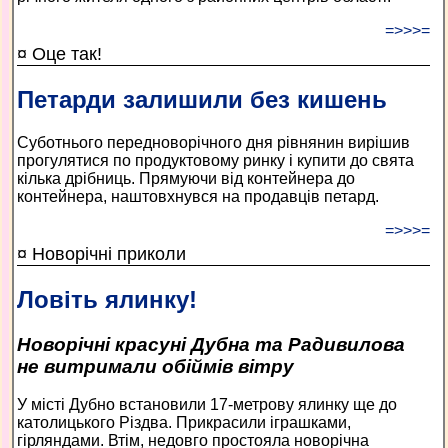
=>>>=
¤ Оце так!
Петарди залишили без кишень
Суботнього передноворічного дня рівнянин вирішив
прогулятися по продуктовому ринку і купити до свята
кілька дрібниць. Прямуючи від контейнера до
контейнера, наштовхнувся на продавців петард.
=>>>=
¤ Новорічні приколи
Ловіть ялинку!
Новорічні красуні Дубна та Радивилова
не витримали обіймів вітру
У місті Дубно встановили 17-метрову ялинку ще до
католицького Різдва. Прикрасили іграшками,
гірляндами. Втім, недовго простояла новорічна