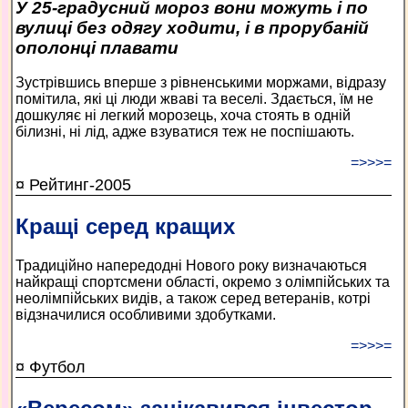
У 25-градусний мороз вони можуть і по
вулиці без одягу ходити, і в прорубаній
ополонці плавати
Зустрівшись вперше з рівненськими моржами, відразу
помітила, які ці люди жваві та веселі. Здається, їм не
дошкуляє ні легкий морозець, хоча стоять в одній
білизні, ні лід, адже взуватися теж не поспішають.
=>>>=
¤ Рейтинг-2005
Кращі серед кращих
Традиційно напередодні Нового року визначаються
найкращі спортсмени області, окремо з олімпійських та
неолімпійських видів, а також серед ветеранів, котрі
відзначилися особливими здобутками.
=>>>=
¤ Футбол