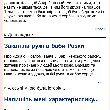
давно хотіла, щоб Андрій познайомився з ними, а то
навіть не цікавиться, де і з ким його дружина працює.
Тільки застерегла благовірного, щоб був обережним із
дружиною шефа, бо вона дуже серйозна з чужими
чоловіками.
=>>>=
¤ Долі людські
Заквітли ружі в баби Розки
Проїжджаючи селом Іванчиці Зарічненського району,
вирішила зупинитися в ньому і розпитати у місцевих
жителів про знаних людей цього краю. Відомих та
шанованих не за посадою чи статками, а тим, що
мають незвичну долю, вмілі руки та добре серце.
=>>>=
¤ А ось зі мною була історія...
Напишіть мені характеристику...