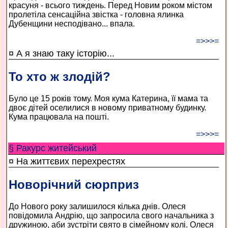
красуня - всього тиждень. Перед Новим роком містом
пролетіла сенсаційна звістка - головна ялинка
Дубенщини несподівано... впала.
=>>>=
¤ А я знаю таку історію...
То хто ж злодій?
Було це 15 років тому. Моя кума Катерина, її мама та
двоє дітей оселилися в новому приватному будинку.
Кума працювала на пошті.
=>>>=
§ Ракурс житейський
¤ На життєвих перехрестях
Новорічний сюрприз
До Нового року залишилося кілька днів. Олеся
повідомила Андрію, що запросила свого начальника з
дружиною, аби зустріти свято в сімейному колі. Олеся