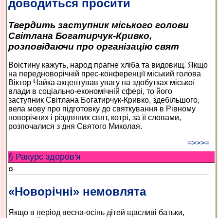
доводиться просити
Твердить заступник міського голови
Світлана Богатирчук-Кривко,
розповідаючи про організацію свят
Воістину кажуть, народ прагне хліба та видовищ. Якщо
на передноворічній прес-конференції міський голова
Віктор Чайка акцентував увагу на здобутках міської
влади в соціально-економічній сфері, то його
заступник Світлана Богатирчук-Кривко, здебільшого,
вела мову про підготовку до святкування в Рівному
новорічних і різдвяних свят, котрі, за її словами,
розпочалися з дня Святого Миколая.
=>>>=
§ Ракурс здоров'я
¤
«Новорічні» немовлята
Якщо в період весна-осінь дітей щасливі батьки,