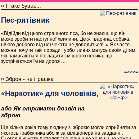
¤ І таке буває...
Пес-рятівник
«Відійди від цього страшного пса, бо не знаєш, що він
може зробити наступної хвилини. Це ж тварина, собака,
нічого доброго від неї чекати не доводиться!..» Як часто
можна почути такі поради турботливих матусь своїм дітям,
які намагаються погладити смішного песика, що
зустрічається їм на дорозі. ...
=>>>=
¤ Зброя - не іграшка
«Наркотик» для чоловіків,
або Як отримати дозвіл на
зброю
Ще кілька років тому людину зі зброєю могли сприйняти за
якогось грабіжника або ж за міліціонера на завданні.
Сьогодні ж мати пістолет або рушницю хоче чи не кожен