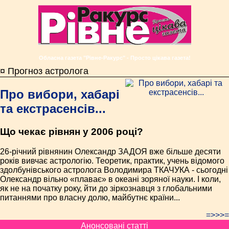
Обласна газета "Рівне-Ракурс" - Просто цікава газета!
¤ Прогноз астролога
Про вибори, хабарі
та екстрасенсів...
Що чекає рівнян у 2006 році?
26-річний рівнянин Олександр ЗАДОЯ вже більше десяти
років вивчає астрологію. Теоретик, практик, учень відомого
здолбунівського астролога Володимира ТКАЧУКА - сьогодні
Олександр вільно «плаває» в океані зоряної науки. І коли,
як не на початку року, йти до зіркознавця з глобальними
питаннями про власну долю, майбутнє країни...
=>>>=
Анонсовані статті