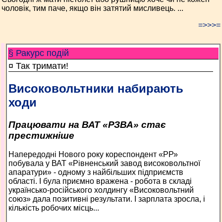
чоловік, тим паче, якщо він затятий мисливець. ...
=>>>=
§ Ракурс подій
¤ Так тримати!
Високовольтники набирають
ходи
Працювати на ВАТ «РЗВА» стає
престижніше
Напередодні Нового року кореспондент «РР»
побувала у ВАТ «Рівненський завод високовольтної
апаратури» - одному з найбільших підприємств
області. І була приємно вражена - робота в складі
українсько-російського холдингу «Високовольтний
союз» дала позитивні результати. І зарплата зросла, і
кількість робочих місць...