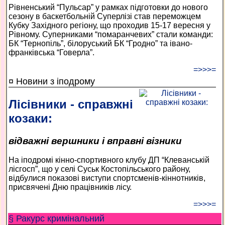
Рівненський “Пульсар” у рамках підготовки до нового
сезону в баскетбольній Суперлізі став переможцем
Кубку Західного регіону, що проходив 15-17 вересня у
Рівному. Суперниками “помаранчевих” стали команди:
БК “Тернопіль”, білоруський БК “Гродно” та івано-
франківська “Говерла”.
=>>>=
¤ Новини з іподрому
Лісівники - справжні
козаки:
відважні вершники і вправні візники
На іподромі кінно-спортивного клубу ДП “Клеванській
лісгосп”, що у селі Суськ Костопільського району,
відбулися показові виступи спортсменів-кіннотників,
присвячені Дню працівників лісу.
=>>>=
§ Ракурс кримінальний