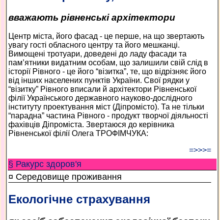
вважають рівненські архітектори
Центр міста, його фасад - це перше, на що звертають
увагу гості обласного центру та його мешканці.
Вимощені тротуари, доведені до ладу фасади та
пам’ятники видатним особам, що залишили свій слід в
історії Рівного - це його “візитка”, те, що відрізняє його
від інших населених пунктів України. Свої рядки у
“візитку” Рівного вписали й архітектори Рівненської
філії Українського державного науково-дослідного
інституту проектування міст (Діпромісто). Та не тільки
“парадна” частина Рівного - продукт творчої діяльності
фахівців Діпроміста. Звертаюся до керівника
Рівненської філії Олега ТРОФІМЧУКА:
=>>>=
§ Ракурс здоров'я
¤ Середовище проживання
Екологічне страхування