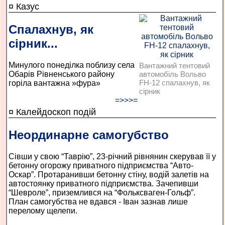
¤ Казус
Спалахнув, як
сірник...
Минулого понеділка поблизу села
Вантажний тентовий
Обарів Рівненського району
автомобіль Вольво
FH-12 спалахнув, як
горіла вантажна »фура»
сірник
=>>>=
¤ Калейдоскоп подій
Неординарне самогубство
Сівши у свою “Таврію”, 23-річний рівнянин скерував її у
бетонну огорожу приватного підприємства “Авто-
Оскар”. Протаранивши бетонну стіну, водій залетів на
автостоянку приватного підприємства. Зачепивши
“Шевроле”, приземлився на “Фольксваген-Гольф”.
План самогубства не вдався - Іван зазнав лише
перелому щелепи.