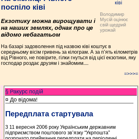
поспіло ківі
Володимир
Мусій оцінює
Екзотику можна вирощувати і
свій щедрий
на наших землях, однак про це
урожай
відомо небагатьом
На базарі задоволення під назвою ківі коштує в
середньому вісім гривень за кілограм. А за п’ять кілометрів
від Рівного, не повірите, гілки гнуться від цієї екзотики, яку
господар роздає друзям і знайомим....
=>>>=
§ Ракурс подій
¤ До відома!
Передплата стартувала
3 11 вересня 2006 року Українським державним
підприємством поштового зв’язку “Укрпошта”
розпочато приймання передплати на періодичні