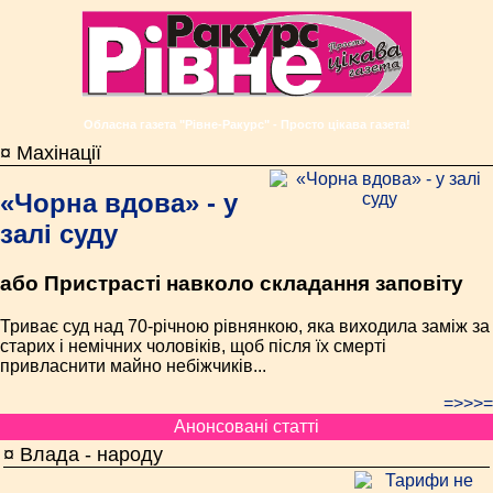
Обласна газета "Рівне-Ракурс" - Просто цікава газета!
¤ Махінації
«Чорна вдова» - у
залі суду
або Пристрасті навколо складання заповіту
Триває суд над 70-річною рівнянкою, яка виходила заміж за
старих і немічних чоловіків, щоб після їх смерті
привласнити майно небіжчиків...
=>>>=
Анонсовані статті
¤ Влада - народу