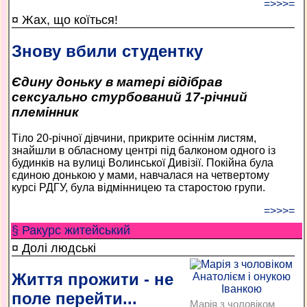
=>>>=
¤ Жах, що коїться!
Знову вбили студентку
Єдину доньку в матері відібрав
сексуально стурбований 17-річний
племінник
Тіло 20-річної дівчини, прикрите осіннім листям,
знайшли в обласному центрі під балконом одного із
будинків на вулиці Волинської Дивізії. Покійна була
єдиною донькою у мами, навчалася на четвертому
курсі РДГУ, була відмінницею та старостою групи.
=>>>=
§ Ракурс житейський
¤ Долі людські
Життя прожити - не
поле перейти...
Марія з чоловіком