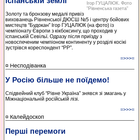
іспанській землі
Ігор ГУЦАЛЮК. Фото
"Рівненська газета"
Золоту та бронзову медалі привіз
вихованець Рівненської ДЮСШ №5 і центру бойових
мистецтв “Будокан” Ігор ГУЦАЛЮК (на фото) із
чемпіонату Європи з кікбоксингу, що проходив у
іспанській Севільї. Одразу після приїзду з
новоспеченим чемпіоном континенту у розділі косікі
зустрівся кореспондент “РР”.
=>>>=
¤ Несподіванка
У Росію більше не поїдемо!
Спідвейний клуб “Рівне Україна” знявся зі змагань у
Міжнаціональній російській лізі.
=>>>=
¤ Калейдоскоп
Перші перемоги