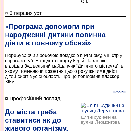
О.І.
¤ З перших уст
»Програма допомоги при
народженні дитини повинна
діяти в повному обсязі»
Перебуваючи з робочою поїздкою в Рівному, міністр у
справах сім‘ї, молоді та спорту Юрій Павленко
відвідав будівельний майданчик “Дитячого містечка”, в
якому, починаючи з жовтня цього року житиме двісті
дітей-сиріт з усієї області. Про це повідомив власкор
ЗІКу.
=>>>=
¤ Професійний погляд
До міста треба
Елітні будинки на
ставитися як до
вулиці Лермонтова
живого організму,