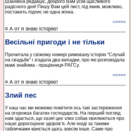
Шановна редакціє, доброго Вам усім щасливого
радісного дня! Пишу Вам цей лист, під яким, можливо,
поставить підпис не одна жінка.
=>>>=
¤ А от я знаю історію!
Весільні пригоди і не тільки
Прочитала у свіжому номері римовану історію “Случай
на свадьбе” і згадала два випадки, про які розповідала
мамі знайома - працівниця РАГСу.
=>>>=
¤ А от я знаю історію!
Злий пес
У наш час ми можемо помітити ось такі застереження
на огорожах багатих господарств. На перший погляд
нам здається, що хазяї цих злих собак хвилюються про
наше дорогоцінне здоров’я. Але іноді за такими
табличками криється щось зовсім інше. Саме про