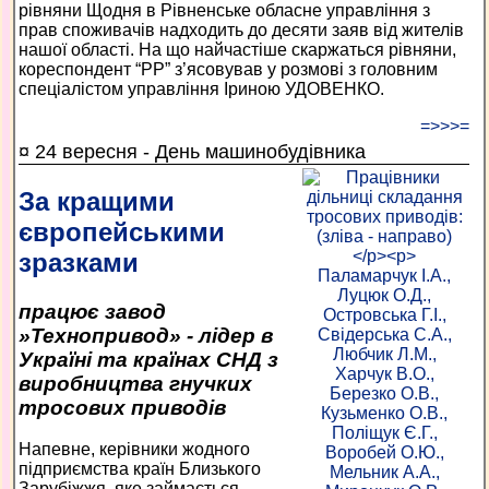
рівняни Щодня в Рівненське обласне управління з
прав споживачів надходить до десяти заяв від жителів
нашої області. На що найчастіше скаржаться рівняни,
кореспондент “РР” з’ясовував у розмові з головним
спеціалістом управління Іриною УДОВЕНКО.
=>>>=
¤ 24 вересня - День машинобудівника
За кращими
європейськими
зразками
працює завод
»Технопривод» - лідер в
Україні та країнах СНД з
виробництва гнучких
тросових приводів
Напевне, керівники жодного
підприємства країн Близького
Зарубіжжя, яке займається