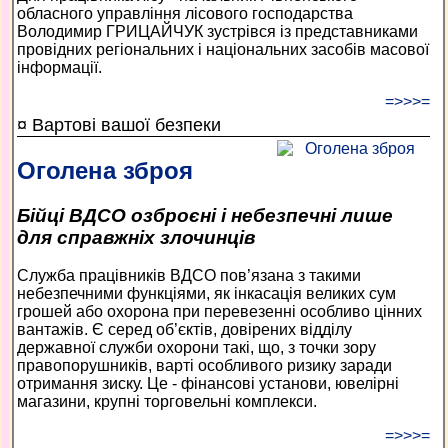
обласного управління лісового господарства
Володимир ГРИЦАЙЧУК зустрівся із представниками
провідних регіональних і національних засобів масової
інформації.
=>>>=
¤ Вартові вашої безпеки
Оголена зброя
Бійці ВДСО озброєні і небезпечні лише
для справжніх злочинців
Служба працівників ВДСО пов’язана з такими
небезпечними функціями, як інкасація великих сум
грошей або охорона при перевезенні особливо цінних
вантажів. Є серед об’єктів, довірених відділу
державної служби охорони такі, що, з точки зору
правопорушників, варті особливого ризику заради
отримання зиску. Це - фінансові установи, ювелірні
магазини, крупні торговельні комплекси.
=>>>=