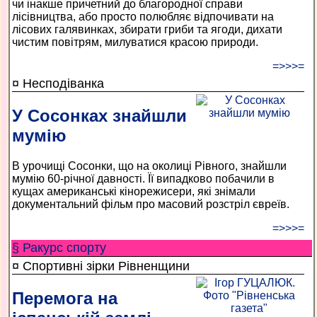
чи інакше причетний до благородної справи
лісівництва, або просто полюбляє відпочивати на
лісових галявинках, збирати гриби та ягоди, дихати
чистим повітрям, милуватися красою природи.
=>>>=
¤ Несподіванка
У Сосонках знайшли
мумію
В урочищі Сосонки, що на околиці Рівного, знайшли
мумію 60-річної давності. Її випадково побачили в
кущах американські кінорежисери, які знімали
документальний фільм про масовий розстріл євреїв.
=>>>=
§ Ракурс спорту
¤ Спортивні зірки Рівненщини
Перемога на