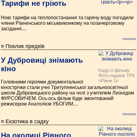
Тарифи не гріють
Нові тарифи на теплопостачання та гарячу воду погодили
члени Рівненського міськвиконкому на позачерговому
засіданні....
=>>>=
¤ Поклик предків
У Дубровиці знімають
кіно
Кадр із фільму
Фото надане ТРК
»Рівне 1»
Головними героями документальної
кінострічки стали учні Тритупнянської загальноосвітньої
школи Дубровицького району на чолі з учителем Леонідом
ФУРСОВИЧЕМ. Ось-ось фільм буде змонтований
режисером Анатолієм УБОГИМ....
=>>>=
¤ Екзотика в садку
На околиці Рівного