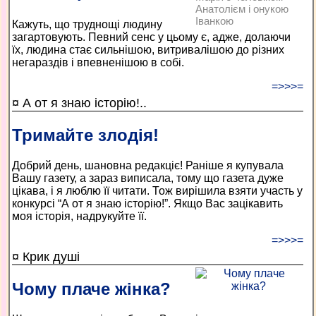
Анатолієм і онукою
Іванкою
Кажуть, що труднощі людину
загартовують. Певний сенс у цьому є, адже, долаючи
їх, людина стає сильнішою, витривалішою до різних
негараздів і впевненішою в собі.
=>>>=
¤ А от я знаю історію!..
Тримайте злодія!
Добрий день, шановна редакціє! Раніше я купувала
Вашу газету, а зараз виписала, тому що газета дуже
цікава, і я люблю її читати. Тож вирішила взяти участь у
конкурсі “А от я знаю історію!”. Якщо Вас зацікавить
моя історія, надрукуйте її.
=>>>=
¤ Крик душі
Чому плаче жінка?