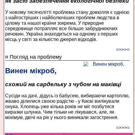
як засіб забезпечення екологічної безпеки
У новому тисячолітті проблема стану довкілля є однією
з найгостріших і найболючіших проблем людства в
цілому та нашої країни зокрема. У природне
середовище потрапляє все більше забруднюючих
речовин. Україна знаходиться на одному з перших
місць у світі за кількістю джерел відходів.
=>>>=
¤ Погляд на проблему
Винен мікроб,
схожий на сардельку з чубом на маківці
Сусіди на дачі, дідусь із бабусею, вибираючи картоплю,
жваво ділилися своєю радістю - у Києві вилікували
онука. Хлопець уже кілька років не міг позбутися
виразки шлунка. Чим тільки не лікувався, але, як
мінімум, двічі на рік у нього виникали загострення.
=>>>=