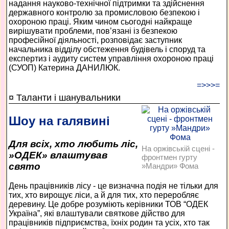
надання науково-технічної підтримки та здійснення
державного контролю за промисловою безпекою і
охороною праці. Яким чином сьогодні найкраще
вирішувати проблеми, пов’язані із безпекою
професійної діяльності, розповідає заступник
начальника відділу обстеження будівель і споруд та
експертиз і аудиту систем управління охороною праці
(СУОП) Катерина ДАНИЛЮК.
=>>>=
¤ Таланти і шанувальники
Шоу на галявині
Для всіх, хто любить ліс,
На оржівській сцені -
»ОДЕК» влаштував
фронтмен гурту
свято
»Мандри» Фома
День працівників лісу - це визначна подія не тільки для
тих, хто вирощує ліси, а й для тих, хто переробляє
деревину. Це добре розуміють керівники ТОВ “ОДЕК
Україна”, які влаштували святкове дійство для
працівників підприємства, їхніх родин та усіх, хто так