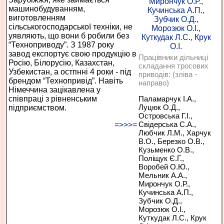
машинобудуванням,
виготовленням
сільськогосподарської техніки, не
уявляють, що вони б робили без
“Техноприводу”. З 1987 року
завод експортує свою продукцію в
Працівники дільниці
Росію, Білорусію, Казахстан,
складання тросових
Узбекистан, а остпнні 4 роки - під
приводів: (зліва -
брендом “Технопривід”. Навіть
направо)
Німеччина зацікавлена у
Паламарчук І.А.,
співпраці з рівненським
Луцюк О.Д.,
підприємством.
Островська Г.І.,
Свідерська С.А.,
=>>>=
Любчик Л.М., Харчук
В.О., Березко О.В.,
Кузьменко О.В.,
Поліщук Є.Г.,
Воробей О.Ю.,
Мельник А.А.,
Мирончук О.Р.,
Кучинська А.П.,
Зубчик О.Д.,
Морозюк О.І.,
Куткудак Л.С., Крук