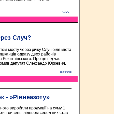
=>>>=
ерез Случ?
том мосту через річку Случ біля міста
шканців одразу двох районів
 Рокитнівського. Про це під час
ідомив депутат Олександр Юркевич.
=>>>=
 - »Рівнеазоту»
ного виробили продукції на суму 1
сяч гривень, лідером серед них став