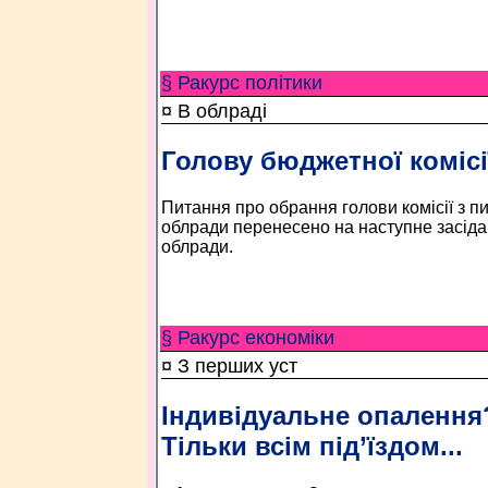
§ Ракурс політики
¤ В облраді
Голову бюджетної комісі
Питання про обрання голови комісії з п
облради перенесено на наступне засідан
облради.
§ Ракурс економiки
¤ З перших уст
Iндивідуальне опалення
Тільки всім під’їздом...