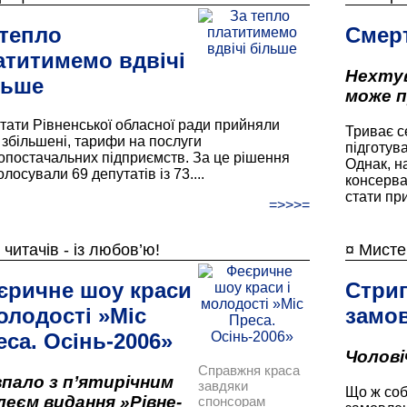
 тепло
Смерт
атитимемо вдвічі
Нехтув
льше
може п
тати Рівненської обласної ради прийняли
Триває с
, збільшені, тарифи на послуги
підготув
опостачальних підприємств. За це рішення
Однак, н
лосували 69 депутатів із 73....
консерва
стати пр
=>>>=
 читачів - із любов’ю!
¤ Мисте
єричне шоу краси
Стри
олодості »Міс
замо
еса. Осінь-2006»
Чолові
Справжня краса
впало з п’ятирічним
завдяки
Що ж соб
леєм видання »Рівне-
спонсорам