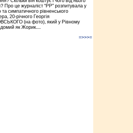
я? Скільки він коштує і чого від нього
и? Про це журналіст “РР” розпитувала у
 та симпатичного рівненського
ра, 20-річного Георгія
СЬКОГО (на фото), який у Рівному
домий як Жорик....
=>>>=