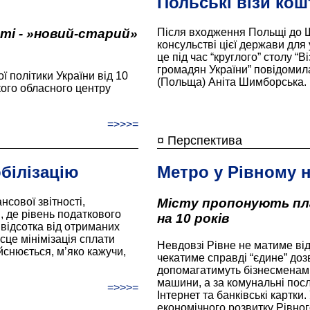
Польські візи ко
ті - »новий-старий»
Після входження Польщі до Ше
консульстві цієї держави для
це під час “круглого” столу “
громадян України” повідомил
ї політики України від 10
(Польща) Аніта Шимборська.
ого обласного центру
=>>>=
¤ Перспектива
білізацію
Метро у Рівному н
сової звітності,
Місту пропонують пл
, де рівень податкового
на 10 років
відсотка від отриманих
сце мінімізація сплати
Невдовзі Рівне не матиме від
йснюється, м’яко кажучи,
чекатиме справді “єдине” доз
допомагатимуть бізнесменам
машини, а за комунальні пос
=>>>=
Інтернет та банківські картки.
економічного розвитку Рівног