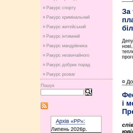
¤ Ракурс спорту
За
¤ Ракурс кримінальний
пл
¤ Ракурс житейський
бі
¤ Ракурс інтимний
Депу
¤ Ракурс мандрівника
нові
тепл
¤ Ракурс незвичайного
прого
¤ Ракурс добрих порад
¤ Ракурс розваг
¤ До
Пошук
Фе
і м
Пр
Архів «РР»:
спі
Липень 2026p.
юві