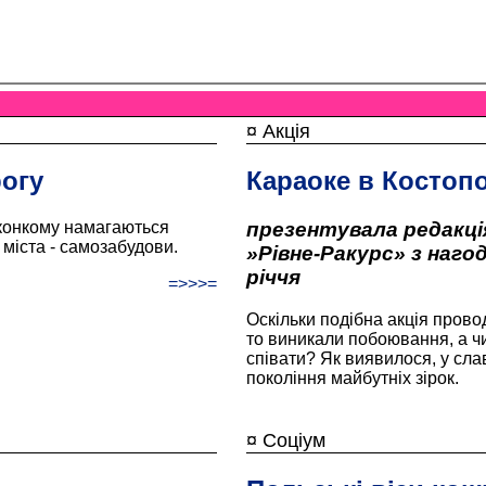
¤ Акція
огу
Караоке в Костопо
иконкому намагаються
презентувала редакці
міста - самозабудови.
»Рівне-Ракурс» з нагод
річчя
=>>>=
Оскільки подібна акція пров
то виникали побоювання, а ч
співати? Як виявилося, у сл
покоління майбутніх зірок.
¤ Соціум