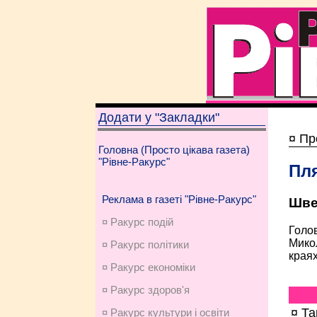
Додати у "Закладки"
¤ Пр
Головна (Просто цікава газета)
"Рівне-Ракурс"
Пл
Реклама в газеті "Рівне-Ракурс"
Шве
¤ Ракурс подій
Голов
Микол
¤ Ракурс політики
краях
¤ Ракурс економiки
¤ Ракурс здоров'я
¤ Т
¤ Ракурс культури і освіти