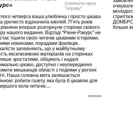
замовленн
отримала гарну
урс»
очікуват
”оправу”
молодого
лого четверга ваша улюблена і просто цікава
стриптизе
та урочисто відзначила ювілей. П’ять років
ДОМБРОВ
 рівняни вперше розгорнули сторінки свіжого
більше ві
ру нашого видання. Відтоді “Рівне-Ракурс” не
стає тішити своїх читачів цікавими історіями,
чими новинами, порадами фахівців.
алісти запевняють, що у майбутньому
кість ексклюзивних матеріалів на сторінках
 лише зростатиме, обіцяють і надалі
имально цікаво, доступно і неупереджено
омити мешканців області з подіями у регіоні
віті. Наша головна мета залишається
інною: робити газету, яка була б цікавою для
иршого кола читачів....
=>>>=