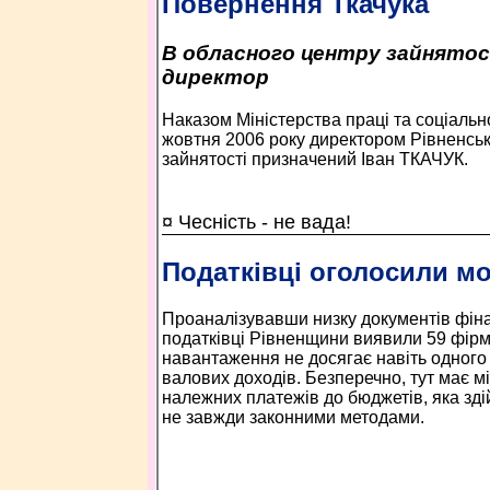
Повернення Ткачука
В обласного центру зайнятос
директор
Наказом Міністерства праці та соціально
жовтня 2006 року директором Рівненськ
зайнятості призначений Іван ТКАЧУК.
¤ Чесність - не вада!
Податківці оголосили мо
Проаналізувавши низку документів фінан
податківці Рівненщини виявили 59 фірм
навантаження не досягає навіть одного 
валових доходів. Безперечно, тут має мі
належних платежів до бюджетів, яка зді
не завжди законними методами.