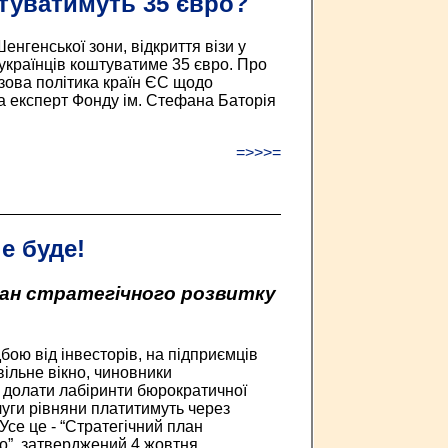
штуватимуть 35 євро?
нгенської зони, відкриття візи у
 українців коштуватиме 35 євро. Про
Візова політика країн ЄС щодо
а експерт Фонду ім. Стефана Баторія
=>>>=
е буде!
ан стратегічного розвитку
бою від інвесторів, на підприємців
вільне вікно, чиновники
 долати лабіринти бюрократичної
луги рівняни платитимуть через
 Усе це - “Стратегічний план
о”, затверджений 4 жовтня