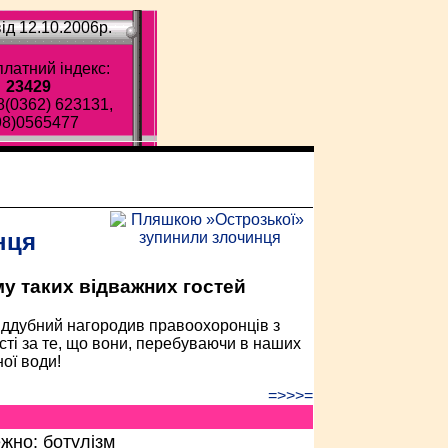
ід 12.10.2006p.
латний індекс:
23429
8(0362) 623131,
98)0565477
ава газета!
нця
у таких відважних гостей
Піддубний нагородив правоохоронців з
ті за те, що вони, перебуваючи в наших
ої води!
=>>>=
жно: ботулізм