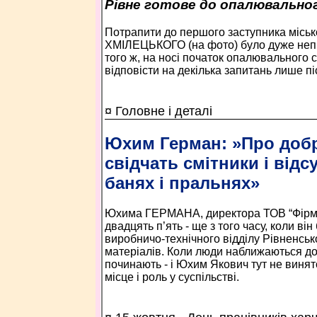
Рівне готове до опалювально
Потрапити до першого заступника міськ
ХМІЛЕЦЬКОГО (на фото) було дуже непро
того ж, на носі початок опалювального 
відповісти на декілька запитань лише пі
¤ Головне і деталі
Юхим Герман: »Про доб
свідчать смітники і відсу
банях і пральнях»
Юхима ГЕРМАНА, директора ТОВ “Фірма 
двадцять п’ять - ще з того часу, коли ві
виробничо-технічного відділу Рівненськ
матеріалів. Коли люди наближаються до 
починають - і Юхим Якович тут не винят
місце і роль у суспільстві.