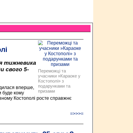
лі
я тижневика
и свого 5-
Переможці та
учасники »Караоке у
Костополі» з
подарунками та
одилася вперше,
призами
и буде кому
авному Костополі росте справжнє
=>>>=