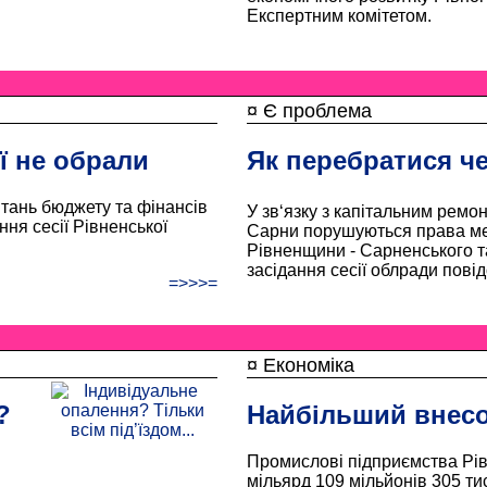
Експертним комітетом.
¤ Є проблема
ї не обрали
Як перебратися ч
итань бюджету та фінансів
У зв‘язку з капітальним ремон
ня сесії Рівненської
Сарни порушуються права ме
Рівненщини - Сарненського та
засідання сесії облради пов
=>>>=
¤ Економіка
?
Найбільший внесок
Промислові підприємства Рів
мільярд 109 мільйонів 305 ти