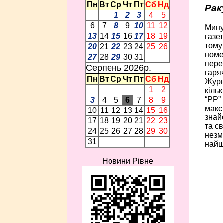
Пн
Вт
Ср
Чт
Пт
Сб
Нд
Рак
1
2
3
4
5
6
7
8
9
10
11
12
Мину
13
14
15
16
17
18
19
газе
тому
20
21
22
23
24
25
26
номе
27
28
29
30
31
пере
Серпень 2026p.
гаря
Пн
Вт
Ср
Чт
Пт
Сб
Нд
Журн
1
2
кіль
“РР”
3
4
5
6
7
8
9
макс
10
11
12
13
14
15
16
знай
17
18
19
20
21
22
23
та с
24
25
26
27
28
29
30
незм
31
найш
Новини Рівне