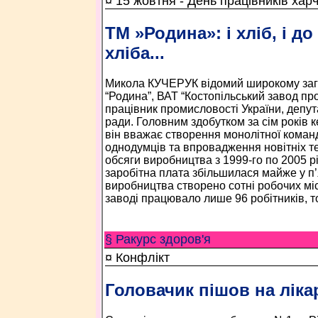
¤ 15 жовтня - День працівників хар
ТМ »Родина»: і хліб, і до
хліба...
Микола КУЧЕРУК відомий широкому заг
“Родина”, ВАТ “Костопільський завод пр
працівник промисловості України, депут
ради. Головним здобутком за сім років 
він вважає створення монолітної коман
однодумців та впровадження новітніх те
обсяги виробництва з 1999-го по 2005 рі
заробітна плата збільшилася майже у п’
виробництва створено сотні робочих міс
заводі працювало лише 96 робітників, то
§ Ракурс здоров'я
¤ Конфлікт
Головачик пішов на лік