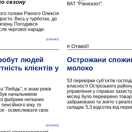
го сезону
ВАТ “Рівнеазот”.
ого голови Рівного Олексія
сто. Весь у турботах, до
сезону. Погодився
сля чергової наради.
=>>>=
¤ Отакої!
робут людей
Острожани спожив
тність клієнтів у
молоко
53 перевірки суб’єктів господ
власності Острозького район
“Либідь”, я знаю років
управління у справах захисту
н був начальником
місяці було перевірено товарі
ої фабрики нетканих
забраковано та знято з реаліз
пенсійного віку, то
складає 5,3 відсотка від перев
ок - осмислювати своє
=>>>=