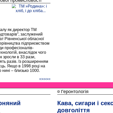
чової промисловості
алу як директор ТМ
одтоварів”, заслужений
ат Рівненської обласної
керівництва підприємством
ди професіоналів-
хнологій, внаслідок чого
к зросли в 33 рази,
ять разів. Із розширенням
ць. Якщо в 1998 році на
 нині – близько 1000.
=>>>=
¤ Геронтологія
арняний
Кава, сигари і сек
довголіття