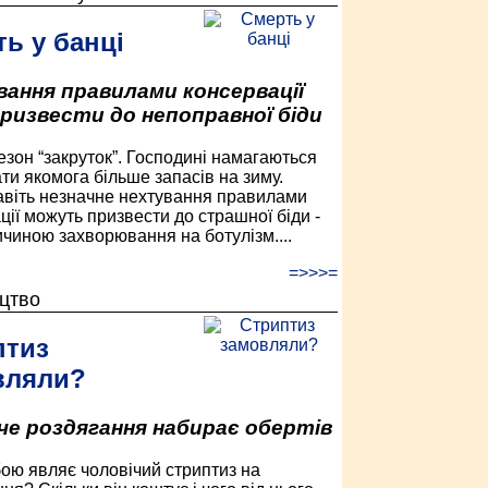
ь у банці
ання правилами консервації
ризвести до непоправної біди
езон “закруток”. Господині намагаються
ати якомога більше запасів на зиму.
авіть незначне нехтування правилами
ції можуть призвести до страшної біди -
ичиною захворювання на ботулізм....
=>>>=
цтво
птиз
вляли?
че роздягання набирає обертів
ою являє чоловічий стриптиз на