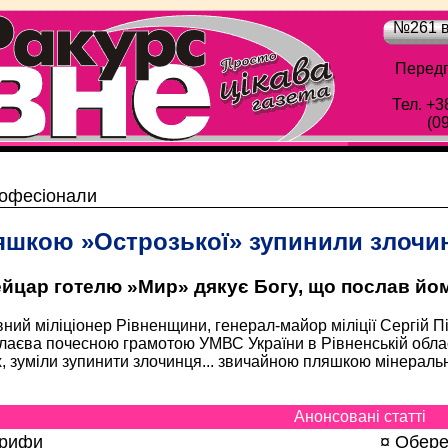
№261 в
Передп
Тел. +3
(0
Обласна газета "Рівне-Ракурс" - Просто цік
офесіонали
яшкою »Острозької» зупинили злочи
йцар готелю »Мир» дякує Богу, що послав йом
ний міліціонер Рівненщини, генерал-майор міліції Сергій 
аєва почесною грамотою УМВС України в Рівненській облас
, зуміли зупинити злочинця... звичайною пляшкою мінеральн
Анонсовані статті
арифи
¤ Обере