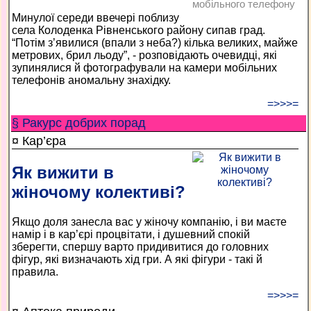
мобільного телефону
Минулої середи ввечері поблизу
села Колоденка Рівненського району сипав град.
“Потім з’явилися (впали з неба?) кілька великих, майже
метрових, брил льоду”, - розповідають очевидці, які
зупинялися й фотографували на камери мобільних
телефонів аномальну знахідку.
=>>>=
§ Ракурс добрих порад
¤ Кар’єра
Як вижити в
жіночому колективі?
Якщо доля занесла вас у жіночу компанію, і ви маєте
намір і в кар’єрі процвітати, і душевний спокій
зберегти, спершу варто придивитися до головних
фігур, які визначають хід гри. А які фігури - такі й
правила.
=>>>=