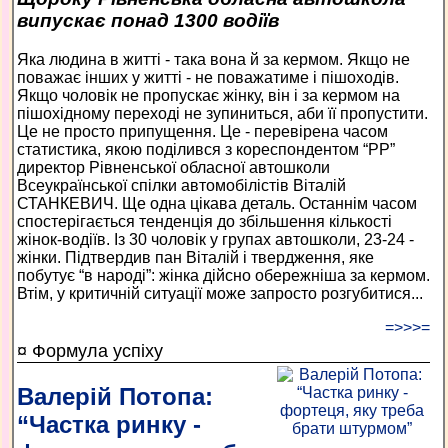
випускає понад 1300 водіїв
Яка людина в житті - така вона й за кермом. Якщо не
поважає інших у житті - не поважатиме і пішоходів.
Якщо чоловік не пропускає жінку, він і за кермом на
пішохідному переході не зупиниться, аби її пропустити.
Це не просто припущення. Це - перевірена часом
статистика, якою поділився з кореспондентом “РР”
директор Рівненської обласної автошколи
Всеукраїнської спілки автомобілістів Віталій
СТАНКЕВИЧ. Ще одна цікава деталь. Останнім часом
спостерігається тенденція до збільшення кількості
жінок-водіїв. Із 30 чоловік у групах автошколи, 23-24 -
жінки. Підтвердив пан Віталій і твердження, яке
побутує “в народі”: жінка дійсно обережніша за кермом.
Втім, у критичній ситуації може запросто розгубитися...
=>>>=
¤ Формула успіху
Валерій Потопа:
“Частка ринку -