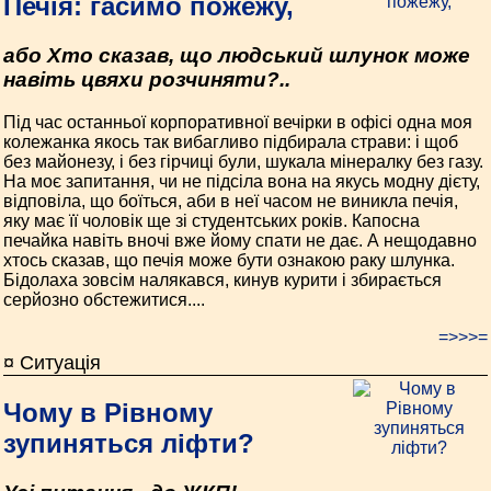
Печія: гасимо пожежу,
або Хто сказав, що людський шлунок може
навіть цвяхи розчиняти?..
Під час останньої корпоративної вечірки в офісі одна моя
колежанка якось так вибагливо підбирала страви: і щоб
без майонезу, і без гірчиці були, шукала мінералку без газу.
На моє запитання, чи не підсіла вона на якусь модну дієту,
відповіла, що боїться, аби в неї часом не виникла печія,
яку має її чоловік ще зі студентських років. Капосна
печайка навіть вночі вже йому спати не дає. А нещодавно
хтось сказав, що печія може бути ознакою раку шлунка.
Бідолаха зовсім налякався, кинув курити і збирається
серйозно обстежитися....
=>>>=
¤ Ситуація
Чому в Рівному
зупиняться ліфти?