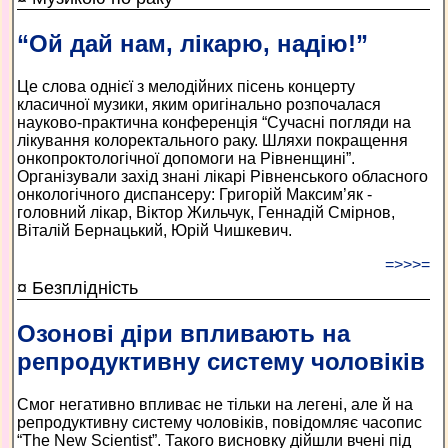
“Ой дай нам, лікарю, надію!”
Це слова однієї з мелодійних пісень концерту
класичної музики, яким оригінально розпочалася
науково-практична конференція “Сучасні погляди на
лікування колоректального раку. Шляхи покращення
онкопроктологічної допомоги на Рівненщині”.
Організували захід знані лікарі Рівненського обласного
онкологічного диспансеру: Григорій Максим’як -
головний лікар, Віктор Жильчук, Геннадій Смірнов,
Віталій Бернацький, Юрій Чишкевич.
=>>>=
¤ Безплідність
Озонові діри впливають на
репродуктивну систему чоловіків
Смог негативно впливає не тільки на легені, але й на
репродуктивну систему чоловіків, повідомляє часопис
“The New Scientist”. Такого висновку дійшли вчені під