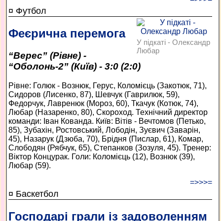
¤ Футбол
Феєрична перемога
У підкаті - Олександр
Любар
“Верес” (Рівне) -
“Оболонь-2” (Київ) - 3:0 (2:0)
Рівне: Голюк - Вознюк, Герус, Коломієць (Закотюк, 71),
Сидоров (Лисенко, 87), Шевчук (Гаврилюк, 59),
Федорчук, Лавренюк (Мороз, 60), Ткачук (Котюк, 74),
Любар (Назаренко, 80), Скороход. Технічний директор
команди: Іван Кованда. Київ: Вітів - Вечтомов (Петько,
85), Зубахін, Ростовський, Лободін, Зуєвич (Заварін,
45), Назарук (Дзюба, 70), Брідня (Пислар, 61), Комар,
Слободян (Рябчук, 65), Степанков (Зозуля, 45). Тренер:
Віктор Концурак. Голи: Коломієць (12), Вознюк (39),
Любар (59).
=>>>=
¤ Баскетбол
Господарі грали із задоволенням