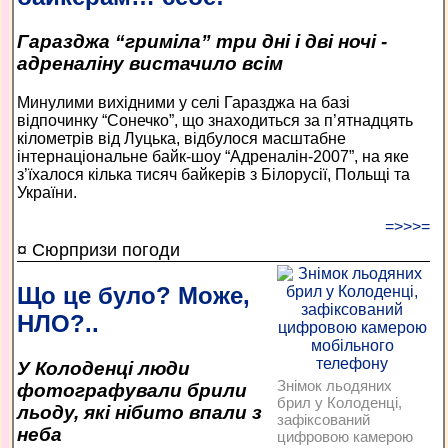
Гаразджа “гриміла” три дні і дві ночі -
адреналіну вистачило всім
Минулими вихідними у селі Гаразджа на базі
відпочинку “Сонечко”, що знаходиться за п’ятнадцять
кілометрів від Луцька, відбулося масштабне
інтернаціональне байк-шоу “Адреналін-2007”, на яке
з’їхалося кілька тисяч байкерів з Білорусії, Польщі та
України.
=>>>=
¤ Сюрпризи погоди
Що це було? Може,
НЛО?..
У Колоденці люди
Знімок льодяних
фотографували брили
брил у Колоденці,
льоду, які нібито впали з
зафіксований
неба
цифровою камерою