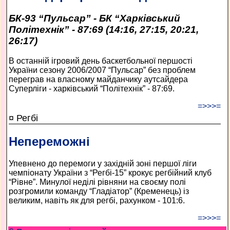
БК-93 “Пульсар” - БК “Харківський
Політехнік” - 87:69 (14:16, 27:15, 20:21,
26:17)
В останній ігровий день баскетбольної першості
України сезону 2006/2007 “Пульсар” без проблем
переграв на власному майданчику аутсайдера
Суперліги - харківський “Політехнік” - 87:69.
=>>>=
¤ Регбі
Непереможні
Упевнено до перемоги у західній зоні першої ліги
чемпіонату України з “Регбі-15” крокує регбійний клуб
“Рівне”. Минулої неділі рівняни на своєму полі
розгромили команду “Гладіатор” (Кременець) із
великим, навіть як для регбі, рахунком - 101:6.
=>>>=