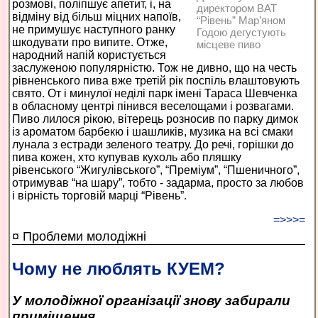
розмові, поліпшує апетит, і, на
директором ВАТ
відміну від більш міцних напоїв,
“Рівень” Мар’яном
не примушує наступного ранку
Годою дегустують
шкодувати про випите. Отже,
місцеве пиво
народний напій користується
заслуженою популярністю. Тож не дивно, що на честь
рівненського пива вже третій рік поспіль влаштовують
свято. От і минулої неділі парк імені Тараса Шевченка
в обласному центрі пінився веселощами і розвагами.
Пиво лилося рікою, вітерець розносив по парку димок
із ароматом барбекю і шашликів, музика на всі смаки
лунала з естради зеленого театру. До речі, горішки до
пива кожен, хто купував кухоль або пляшку
рівенського “Жигулівського”, “Преміум”, “Пшеничного”,
отримував “на шару”, тобто - задарма, просто за любов
і вірність торговій марці “Рівень”.
=>>>=
¤ Проблеми молодіжні
Чому не люблять КУЕМ?
У молодіжної організації знову забирали
приміщення