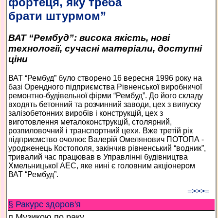
фортеця, яку треба
брати штурмом”
ВАТ “Рембуд”: висока якість, нові
технології, сучасні матеріали, доступні
ціни
ВАТ “Рембуд” було створено 16 вересня 1996 року на
базi Орендного пiдприємства Рівненської виробничої
ремонтно-будівельної фiрми “Рембуд”. До його складу
входять бетонний та розчинний заводи, цех з випуску
залiзобетонних виробiв i конструкцiй, цех з
виготовлення металоконструкцій, столярний,
розпиловочний і транспортний цехи. Вже третій рік
підприємство очолює Валерій Омелянович ПОТОПА -
уродженець Костополя, закінчив рівненський “водник”,
тривалий час працював в Управлінні будівництва
Хмельницької АЕС, яке нині є головним акціонером
ВАТ “Рембуд”.
=>>>=
§ Ракурс здоров'я
¤ Музикою по раку