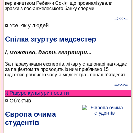
керівництвом Ребекки Сокіл, що проаналізували
зразки з лос-анжелеського банку сперми.
=>>>=
¤ Усе, як у людей
Спілка згуртує медсестер
і, можливо, дасть квартири...
За підрахунками експертів, лікар у стаціонарі наглядає
за пацієнтом та проводить із ним приблизно 15
відсотків робочого часу, а медсестра - понад п’ятдесят.
=>>>=
§ Ракурс культури і освіти
¤ Об’єктив
Європа очима
студентів