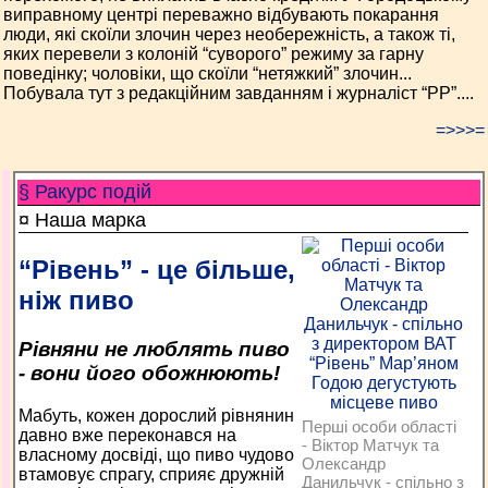
виправному центрі переважно відбувають покарання
люди, які скоїли злочин через необережність, а також ті,
яких перевели з колоній “суворого” режиму за гарну
поведінку; чоловіки, що скоїли “нетяжкий” злочин...
Побувала тут з редакційним завданням і журналіст “РР”....
=>>>=
§ Ракурс подій
¤ Наша марка
“Рівень” - це більше,
ніж пиво
Рівняни не люблять пиво
- вони його обожнюють!
Мабуть, кожен дорослий рівнянин
Перші особи області
давно вже переконався на
- Віктор Матчук та
власному досвіді, що пиво чудово
Олександр
втамовує спрагу, сприяє дружній
Данильчук - спільно з