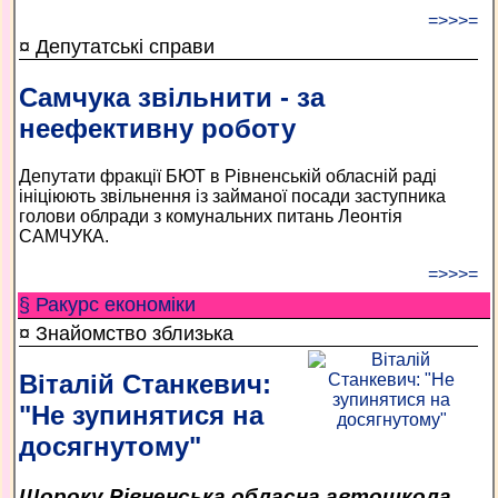
=>>>=
¤ Депутатські справи
Самчука звільнити - за
неефективну роботу
Депутати фракції БЮТ в Рівненській обласній раді
ініціюють звільнення із займаної посади заступника
голови облради з комунальних питань Леонтія
САМЧУКА.
=>>>=
§ Ракурс економiки
¤ Знайомство зблизька
Віталій Станкевич:
"Не зупинятися на
досягнутому"
Щороку Рівненська обласна автошкола