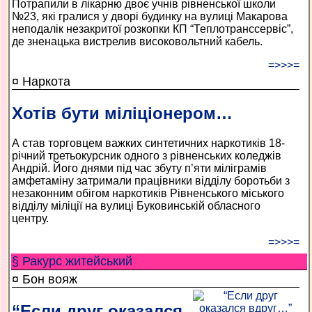
Потрапили в лікарню двоє учнів рівненської школи
№23, які гралися у дворі будинку на вулиці Макарова
неподалік незакритої розкопки КП “Теплотранссервіс”,
де зненацька вистрелив високовольтний кабель.
=>>>=
¤ Наркота
Хотів бути міліціонером…
А став торговцем важких синтетичних наркотиків 18-
річний третьокурсник одного з рівненських коледжів
Андрій. Його днями під час збуту п’яти міліграмів
амфетаміну затримали працівники відділу боротьби з
незаконним обігом наркотиків Рівненського міського
відділу міліції на вулиці Буковинській обласного
центру.
=>>>=
§ Ракурс житейський
¤ Бон вояж
“Если друг оказался