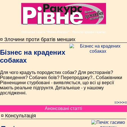
Обласна газета "Рівне-Ракурс" - Просто цікава газета!
¤ Злочини проти братів менших
Бізнес на крадених
собаках
Для чого крадуть породистих собак? Для ресторанів?
Розведення? Собачих боїв? Перепродажу?.. Собаківники
Рівненщини стурбовані - виявляється, що всі ці версії
мають реальне підгрунтя. Детальніше - у нашому
дослідженні.
=>>>=
Анонсовані статті
¤ Консультація