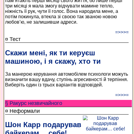
пам’ятають перші місяці свого життя, бо лише перші
три місяці я мала змогу відчувати мамине тепло,
ніжність її рук, чути її голос. Вона народила мене, а
потім покинула, втекла зі своєю так званою новою
любов’ю, не залишивши адреси.
=>>>=
¤ Тест
Скажи мені, як ти керуєш
машиною, і я скажу, хто ти
За манерою керування автомобілем психологи можуть
визначити вашу вдачу, ступінь агресивності й терпіння.
Виберіть один із трьох варіантів відповідей.
=>>>=
§ Ракурс незвичайного
¤ Неформали
Шон Карр подарував
байкерам… себе!