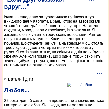
вдруг…”
Їздив я нещодавно за туристичною путівкою в тур
вихідного дня у Карпати. Вранці стою на автовокзалі,
чекаю “спринтера”, який повезе нас у гори. Навколо
студенти, молоді пари у кросівках, із рюкзаками. Я
закриваю очі й уявляю гори, скелі, водоспади. Раптом
почулася якась метушня. Коли розплющив очі,
побачив, що студенти зникли, а на їхньому місці стоять
троє людей з двома-чотирма великими торбами у
руках. Я хотів запитати їх, на скільки ж днів вони їдуть в
Яремчу. Але коли помітив, що з однієї торби стирчить
зелена цибуля, зрозумів, що це мешканці навколишніх
сіл приїхали на рівненський базар.
=>>>=
¤ Батьки і діти
Любов...
22 роки, довгі й самотні, я прожила, не знаючи, що таке
материнська любов. Як шкода, що немовлята не