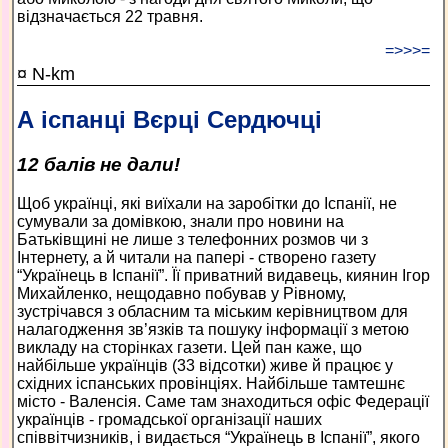
відзначається 22 травня.
=>>>=
¤ N-km
А іспанці Вєрці Сердючці
12 балів не дали!
Щоб українці, які виїхали на заробітки до Іспанії, не
сумували за домівкою, знали про новини на
Батьківщині не лише з телефонних розмов чи з
Інтернету, а й читали на папері - створено газету
“Українець в Іспанії”. Її приватний видавець, киянин Ігор
Михайленко, нещодавно побував у Рівному,
зустрічався з обласним та міським керівництвом для
налагодження зв’язків та пошуку інформації з метою
викладу на сторінках газети. Цей пан каже, що
найбільше українців (33 відсотки) живе й працює у
східних іспанських провінціях. Найбільше тамтешнє
місто - Валенсія. Саме там знаходиться офіс Федерації
українців - громадської організації наших
співвітчизників, і видається “Українець в Іспанії”, якого