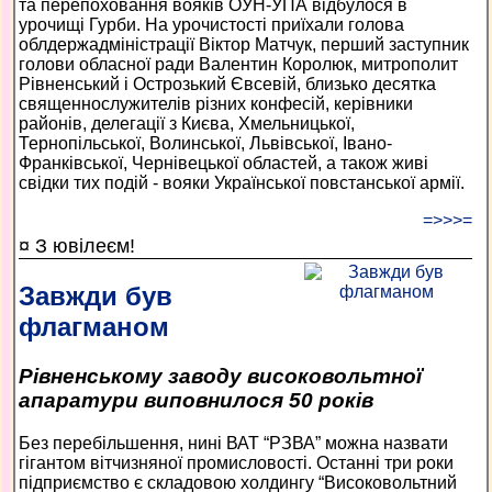
та перепоховання вояків ОУН-УПА відбулося в
урочищі Гурби. На урочистості приїхали голова
облдержадміністрації Віктор Матчук, перший заступник
голови обласної ради Валентин Королюк, митрополит
Рівненський і Острозький Євсевій, близько десятка
священнослужителів різних конфесій, керівники
районів, делегації з Києва, Хмельницької,
Тернопільської, Волинської, Львівської, Івано-
Франківської, Чернівецької областей, а також живі
свідки тих подій - вояки Української повстанської армії.
=>>>=
¤ З ювілеєм!
Завжди був
флагманом
Рівненському заводу високовольтної
апаратури виповнилося 50 років
Без перебільшення, нині ВАТ “РЗВА” можна назвати
гігантом вітчизняної промисловості. Останні три роки
підприємство є складовою холдингу “Високовольтний