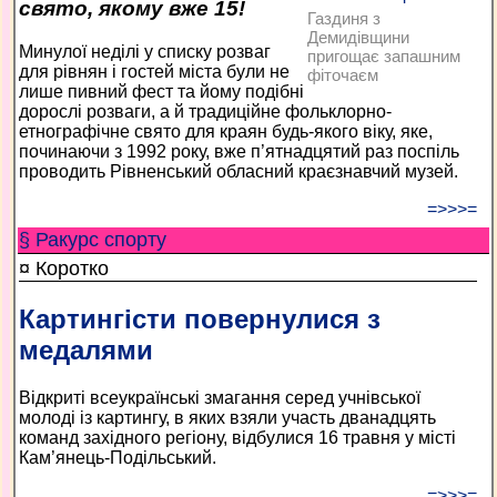
свято, якому вже 15!
Газдиня з
Демидівщини
Минулої неділі у списку розваг
пригощає запашним
для рівнян і гостей міста були не
фіточаєм
лише пивний фест та йому подібні
дорослі розваги, а й традиційне фольклорно-
етнографічне свято для краян будь-якого віку, яке,
починаючи з 1992 року, вже п’ятнадцятий раз поспіль
проводить Рівненський обласний краєзнавчий музей.
=>>>=
§ Ракурс спорту
¤ Коротко
Картингісти повернулися з
медалями
Відкриті всеукраїнські змагання серед учнівської
молоді із картингу, в яких взяли участь дванадцять
команд західного регіону, відбулися 16 травня у місті
Кам’янець-Подільський.
=>>>=