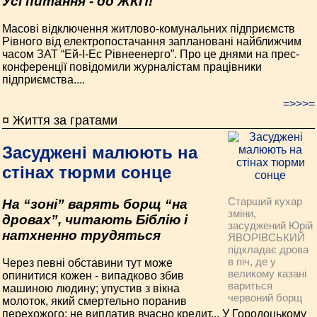
Усі питання - до ЖКП!
Масові відключення житлово-комунальних підприємств
Рівного від електропостачання заплановані найближчим
часом ЗАТ “Ей-І-Ес Рівнеенерго”. Про це днями на прес-
конференції повідомили журналістам працівники
підприємства....
=>>>=
¤ Життя за гратами
Засуджені малюють на
стінах тюрми сонце
Старший кухар
На “зоні” варять борщ “на
зміни,
дровах”, читають Біблію і
засуджений Юрій
натхненно трудяться
ЯВОРІВСЬКИЙ
підкладає дрова
в піч, де у
Через певні обставини тут може
великому казані
опинитися кожен - випадково збив
вариться
машиною людину; упустив з вікна
червоний борщ
молоток, який смертельно поранив
перехожого; не виплатив вчасно кредит... У Городоцькому