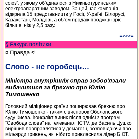
союз”, у якому об’єдналося з Нижньотуринським
електроапаратним заводом. За цей час компанія
відкрила 15 представництв у Росії, Україні, Білорусі,
Казахстані, Молдові, а об’єм продаж продукції зріс
більше, ніж у 2,5 разу.
=>>>=
§ Ракурс політики
¤ Правда є!
Слово - не горобець…
Міністра внутрішніх справ зобов’язали
вибачитися за брехню про Юлію
Тимошенко
Головний міліціонер країни поширював брехню про
Юлію Тимошенко - таким є висновок Оболонського
суду Києва. Конфлікт виник після однієї з програм
“Свобода слова” на телеканалі ICTV, де Василь Цушко
вирішив повправлятися у демагогії, розповідаючи про
мільярди гривень, які нібито привласнила лідер БЮТ.