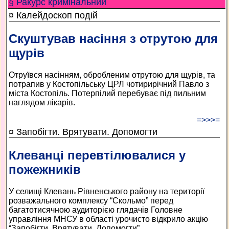
§ Ракурс кримінальний
¤ Калейдоскоп подій
Скуштував насіння з отрутою для
щурів
Отруївся насінням, обробленим отрутою для щурів, та
потрапив у Костопільську ЦРЛ чотирирічний Павло з
міста Костопіль. Потерпілий перебуває під пильним
наглядом лікарів.
=>>>=
¤ Запобігти. Врятувати. Допомогти
Клеванці перевтілювалися у
пожежників
У селищі Клевань Рівненського району на території
розважального комплексу “Скольмо” перед
багатотисячною аудиторією глядачів Головне
управління МНСУ в області урочисто відкрило акцію
“Запобігти. Врятувати. Допомогти”.