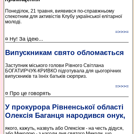
Понеділок, 21 травня, виявився по-справжньому
спекотним для активістів Клубу української елітарної
молоді.
=>>>=
¤ Ну! За ідею...
Випускникам свято обломається
Заступник міського голови Рівного Світлана
БОГАТИРЧУК-КРИВКО підготувала для цьогорічних
випускників та їхніх батьків сюрприз.
=>>>=
¤ Про це говорять
У прокурора Рівненської області
Олексія Баганця народився онук,
якого, кажуть, назвуть або Олексієм - на честь дідуся,
або Миколою - з нагоди дня святого Миколи, що