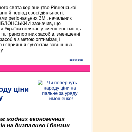
ого свята керівництво Рівненської
нній період своєї діяльності.
ми регіональних ЗМІ, начальник
н ЯБЛОНСЬКИЙ зазначив, що
и України полягає у зменшенні місць
та транспортних засобів, зменшенні
засобів з метою оптимізації
 і сприяння суб’єктам зовнішньо-
ny
=>>>=
оду ціни
у
ає жодних економічних
н на дизпаливо і бензин