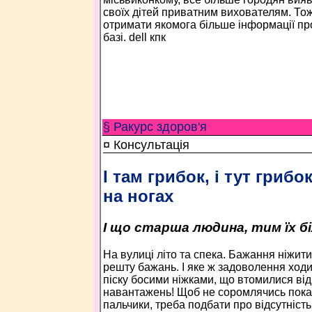
своїх дітей приватним вихователям. Тож
отримати якомога більше інформації про
базі. dell кпк
§ Ракурс здоров'я
¤ Консультація
І там грибок, і тут гриб
на ногах
І що старша людина, тим їх бі
На вулиці літо та спека. Бажання ніжит
решту бажань. І яке ж задоволення ходи
піску босими ніжками, що втомилися від
навантажень! Щоб не соромлячись показ
пальчики, треба подбати про відсутність 