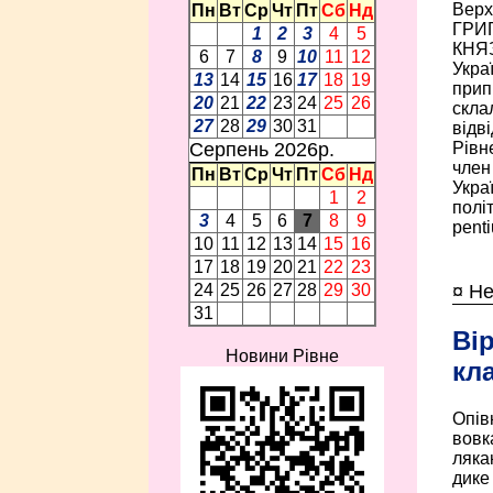
Верх
Пн
Вт
Ср
Чт
Пт
Сб
Нд
ГРИГ
1
2
3
4
5
КНЯЗ
6
7
8
9
10
11
12
Украї
13
14
15
16
17
18
19
прип
20
21
22
23
24
25
26
скла
27
28
29
30
31
відв
Серпень 2026p.
Рівн
член
Пн
Вт
Ср
Чт
Пт
Сб
Нд
Украї
1
2
полі
3
4
5
6
7
8
9
pent
10
11
12
13
14
15
16
17
18
19
20
21
22
23
¤ Н
24
25
26
27
28
29
30
31
Ві
Новини Рівне
кл
Опів
вовк
ляка
дике