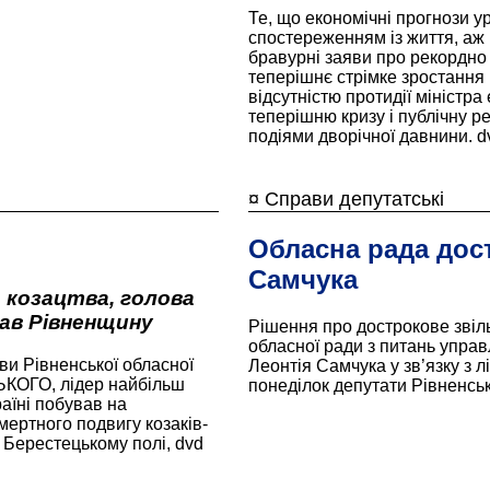
Те, що економічні прогнози 
спостереженням із життя, аж 
бравурні заяви про рекордно 
теперішнє стрімке зростання ц
відсутністю протидії міністра
теперішню кризу і публічну р
подіями дворічної давнини. d
¤ Справи депутатські
Обласна рада дос
Самчука
 козацтва, голова
дав Рівненщину
Рішення про дострокове звіл
обласної ради з питань упра
ви Рівненської обласної
Леонтія Самчука у зв’язку з 
ЬКОГО, лідер найбільш
понеділок депутати Рівненськ
раїні побував на
мертного подвигу козаків-
а Берестецькому полі, dvd