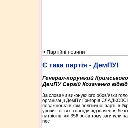
¤ Партійні новини
Є така партія - ДемПУ!
Генерал-хорунжий Кримського
ДемПУ Сергій Козаченко відві
За словами виконуючого обов’язки голо
організації ДемПУ Григорія СЛАДКОВС
поважної за віком політичної партії в Ук
урочистостях з нагоди відзначення безс
патріотів, які 356 років тому загинули н
nec