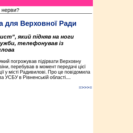
 нерви?
 для Верховної Ради
ист”, який підняв на ноги
ужби, телефонував із
илова
 який погрожував підірвати Верховну
аїни, перебував в момент передачі цієї
ії у місті Радивилові. Про це повідомила
а УСБУ в Рівненській області....
=>>>=