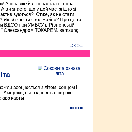
! А ось вже й літо настало - пора
А ви знаєте, що у цей час, згідно зі
 активізуються?! Отже, як не стати
? Як вберегти своє майно? Про це та
ком ВДСО при УМВСУ в Рівненській
іції Олександром ТОКАРЕМ. samsung
=>>>=
іта
ажди асоціюється з літом, сонцем і
 з Америки, сьогодні вона широко
. gps карты
=>>>=