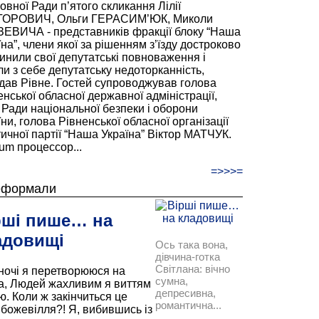
овної Ради п’ятого скликання Лілії
ОРОВИЧ, Ольги ГЕРАСИМ’ЮК, Миколи
ЕВИЧА - представників фракції блоку “Наша
на”, члени якої за рішенням з’їзду достроково
инили свої депутатські повноваження і
ли з себе депутатську недоторканність,
ідав Рівне. Гостей супроводжував голова
енської обласної державної адміністрації,
 Ради національної безпеки і оборони
ни, голова Рівненської обласної організації
тичної партії “Наша Україна” Віктор МАТЧУК.
ium процессор...
=>>>=
еформали
рші пише… на
адовищі
Ось така вона,
дівчина-готка
Світлана: вічно
ночі я перетворююся на
сумна,
а, Людей жахливим я виттям
депресивна,
ю. Коли ж закінчиться це
романтична...
 божевілля?! Я, вибившись із