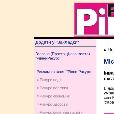
Додати у "Закладки"
¤ Не
Головна (Просто цікава газета)
"Рівне-Ракурс"
Міс
Реклама в газеті "Рівне-Ракурс"
Інв
екс
¤ Ракурс подій
¤ Ракурс політики
Відом
умова
¤ Ракурс економiки
селі 
“хара
¤ Ракурс здоров'я
¤ Ракурс культури і освіти