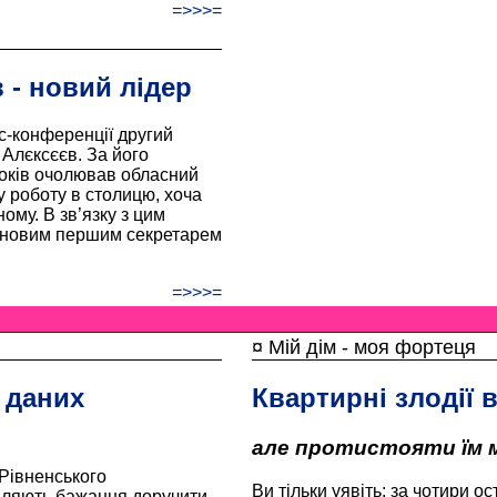
=>>>=
 - новий лідер
с-конференції другий
 Алєксєєв. За його
років очолював обласний
у роботу в столицю, хоча
ому. В зв’язку з цим
и новим першим секретарем
=>>>=
¤ Мій дім - моя фортеця
 даних
Квартирні злодії в
але протистояти їм м
 Рівненського
Ви тільки уявіть: за чотири о
вляють бажання доручити