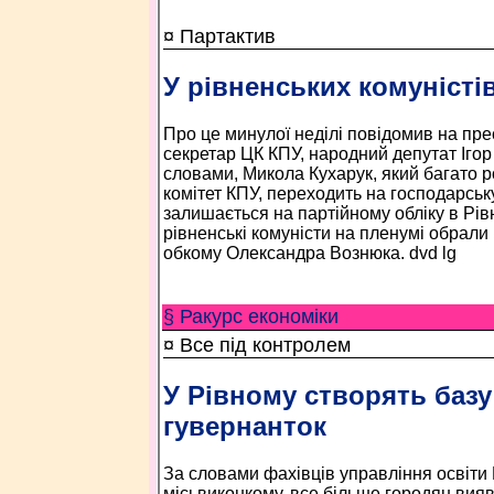
¤ Партактив
У рівненських комуністів
Про це минулої неділі повідомив на пре
секретар ЦК КПУ, народний депутат Ігор
словами, Микола Кухарук, який багато 
комітет КПУ, переходить на господарськ
залишається на партійному обліку в Рівн
рівненські комуністи на пленумі обрал
обкому Олександра Вознюка. dvd lg
§ Ракурс економiки
¤ Все під контролем
У Рівному створять базу
гувернанток
За словами фахівців управління освіти
місьвиконкому, все більше городян вия