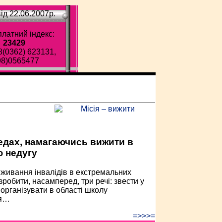
ід 22.06.2007p.
латний індекс:
23429
8(0362) 623131,
98)0565477
ава газета!
педах, намагаючись вижити в
ю недугу
иживання інвалідів в екстремальних
обити, насамперед, три речі: звести у
 організувати в області школу
ня…
=>>>=