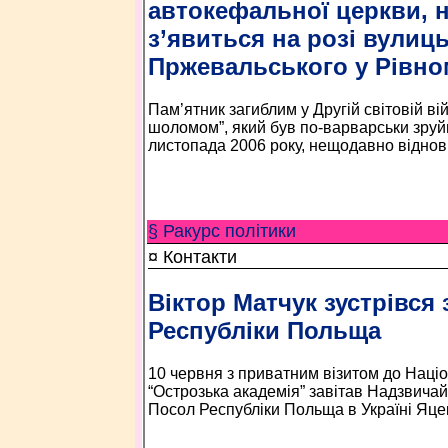
автокефальної церкви, 
з’явиться на розі вулиц
Пржевальського у Рівно
Пам’ятник загиблим у Другій світовій вій
шоломом”, який був по-варварськи зруйн
листопада 2006 року, нещодавно віднови
§ Ракурс політики
¤ Контакти
Віктор Матчук зустрівся
Республіки Польща
10 червня з приватним візитом до Наці
“Острозька академія” завітав Надзвич
Посол Республіки Польща в Україні Я