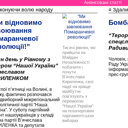
Анонсовані статті
иконуючи волю народу
¤ Здали
и відновимо
Бомба
воювання
“Терор
маранчевої
спецсл
волюції!”
Радив
Тисячі рівнян, які
прийшли на
Майдан
н день у Рівному з
Чоловік,
Незалежності
Раду Укр
ером “Нашої України”
побачити і
інформац
чеславом
почути
прес-груп
В’ячеслава
РИЛЕНКОМ
Кириленка, свої
надії на краще
лої п’ятниці на Волині, в
майбутнє
ку, фактично розпочався
пов’язують з
двиборний міжрегіональний
перемогою
політичної партії “Наша
“Нашої України”
на”. У суботу партійний
на позачергових
нт нашоукраїнців у складі
парламентських
ра партії В’ячеслава
виборах
ЛЕНКА та депутатів