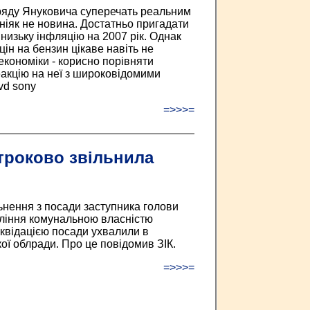
уряду Януковича суперечать реальним
ніяк не новина. Достатньо пригадати
низьку інфляцію на 2007 рік. Однак
ін на бензин цікаве навіть не
 економіки - корисно порівняти
еакцію на неї з широковідомими
vd sony
=>>>=
троково звільнила
ьнення з посади заступника голови
вління комунальною власністю
ліквідацією посади ухвалили в
ої облради. Про це повідомив ЗІК.
=>>>=