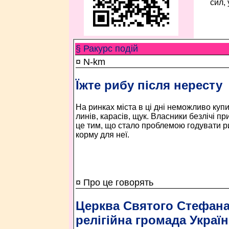
сил,
§ Ракурс подій
¤ N-km
Їжте рибу після нересту
На ринках міста в ці дні неможливо купи
линів, карасів, щук. Власники безлічі п
це тим, що стало проблемою годувати 
корму для неї.
¤ Про це говорять
Церква Святого Стефана,
релігійна громада Україн