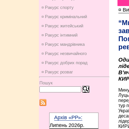
¤ Ракурс спорту
¤ В
¤ Ракурс кримінальний
“М
¤ Ракурс житейський
за
¤ Ракурс інтимний
По
¤ Ракурс мандрівника
ре
¤ Ракурс незвичайного
Оди
¤ Ракурс добрих порад
лід
¤ Ракурс розваг
В’я
КИ
Пошук
Мину
Луць
пере
тур 
Украї
деса
Архів «РР»:
ліде
Липень 2026p.
КИРИ