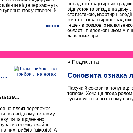
понад сто квартирних крадіжок
 клієнти відтепер зможуть
відпусток та виїздів на дачу… 
 гувернанток у створеній
статистикою, квартирні злодії
жертвою квартирної крадіжки
інше - в розмові з начальни
=>>>=
області, підполковником міл
лазерные при
¤ Подих літа
ок…
Соковита ознака л
Пахуча й соковита полуниця з
теплом. Хоча ця ягода родом
льше...
культивується по всьому світу
ися на пляжі переважає
ти по лагідному, теплому
 взуття та щоденних
увати сонечку охайні
на них грибків (мікозів). А