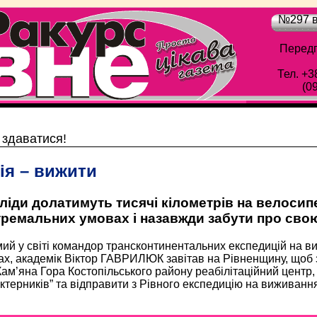
№297 в
Передп
Тел. +3
(0
Обласна газета "Рівне-Ракурс" - Просто цік
 здаватися!
ія – вижити
аліди долатимуть тисячі кілометрів на велоси
тремальних умовах і назавжди забути про сво
ий у світі командор трансконтинентальних експедицій на в
х, академік Віктор ГАВРИЛЮК завітав на Рівненщину, щоб зр
Кам’яна Гора Костопільського району реабілітаційний центр,
ктерників” та відправити з Рівного експедицію на виживан