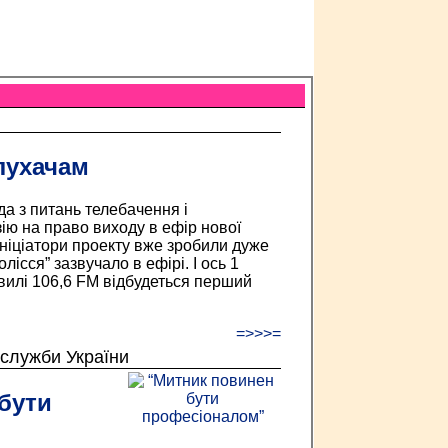
лухачам
да з питань телебачення і
ію на право виходу в ефір нової
 Ініціатори проекту вже зробили дуже
лісся” зазвучало в ефірі. І ось 1
хвилі 106,6 FM відбудеться перший
=>>>=
 служби України
бути