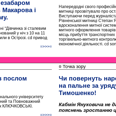
незабаром
Напередодні свого професійн
ь Макарова і
митниці прозвітувало про оста
Виступаючи перед журналіста
му.
Рівненської митниці Степа
вдосконалення митної систем
ні “Дівчинка зі сталевим
митного оформлення товарів 
ований у ніч з 10 на 11
місць прибуття транспортних 
ли в Острозі. cd привод
торгівельно-митного контролю
економічної діяльності. cd so
=>>>=
¤ Точка зору
 з послом
Чи повернуть нар
на пальне за уряд
Тимошенко!
онального університету
айний та Повноважний
Кабмін Януковича не д
цек КЛЮЧКОВСЬКІ.
пояснень зростанню ці
=>>>=