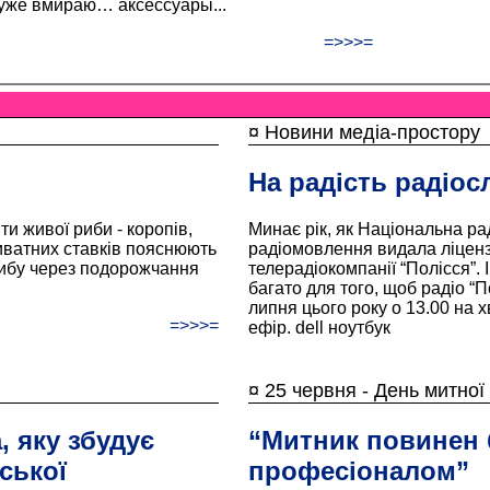
 уже вмираю… аксессуары...
=>>>=
¤ Новини медіа-простору
На радість радіос
ти живої риби - коропів,
Минає рік, як Національна ра
риватних ставків пояснюють
радіомовлення видала ліценз
рибу через подорожчання
телерадіокомпанії “Полісся”.
багато для того, щоб радіо “По
липня цього року о 13.00 на 
=>>>=
ефір. dell ноутбук
¤ 25 червня - День митної
 яку збудує
“Митник повинен 
ської
професіоналом”