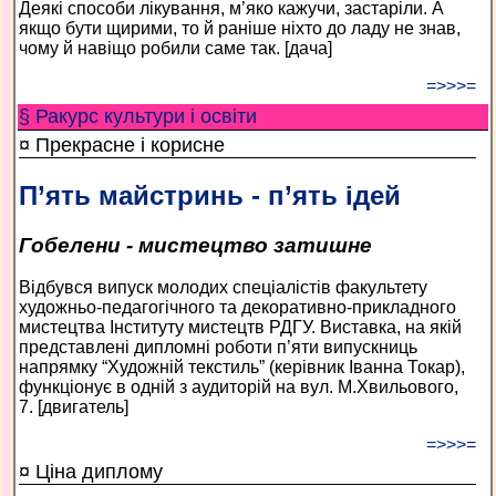
Деякі способи лікування, м’яко кажучи, застаріли. А
якщо бути щирими, то й раніше ніхто до ладу не знав,
чому й навіщо робили саме так. [дача]
=>>>=
§ Ракурс культури і освіти
¤ Прекрасне і корисне
П’ять майстринь - п’ять ідей
Гобелени - мистецтво затишне
Відбувся випуск молодих спеціалістів факультету
художньо-педагогічного та декоративно-прикладного
мистецтва Інституту мистецтв РДГУ. Виставка, на якій
представлені дипломні роботи п’яти випускниць
напрямку “Художній текстиль” (керівник Іванна Токар),
функціонує в одній з аудиторій на вул. М.Хвильового,
7. [двигатель]
=>>>=
¤ Ціна диплому