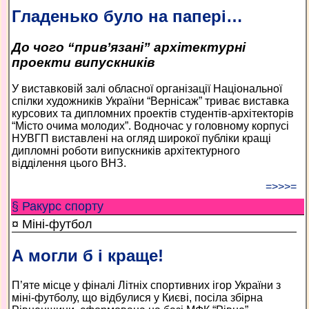
Гладенько було на папері…
До чого “прив’язані” архітектурні
проекти випускників
У виставковій залі обласної організації Національної
спілки художників України “Вернісаж” триває виставка
курсових та дипломних проектів студентів-архітекторів
“Місто очима молодих”. Водночас у головному корпусі
НУВГП виставлені на огляд широкої публіки кращі
дипломні роботи випускників архітектурного
відділення цього ВНЗ.
=>>>=
§ Ракурс спорту
¤ Міні-футбол
А могли б і краще!
П’яте місце у фіналі Літніх спортивних ігор України з
міні-футболу, що відбулися у Києві, посіла збірна