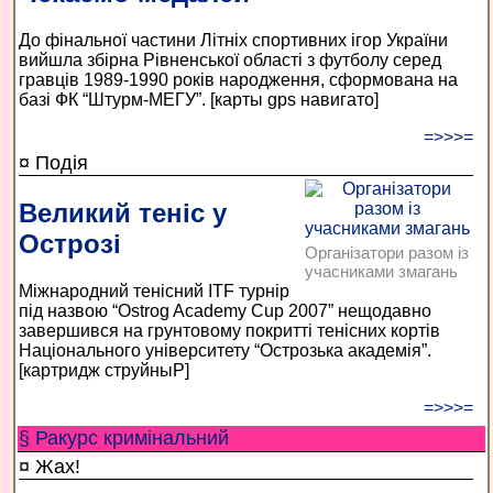
До фінальної частини Літніх спортивних ігор України
вийшла збірна Рівненської області з футболу серед
гравців 1989-1990 років народження, сформована на
базі ФК “Штурм-МЕГУ”. [карты gps навигато]
=>>>=
¤ Подія
Великий теніс у
Острозі
Організатори разом із
учасниками змагань
Міжнародний тенісний ITF турнір
під назвою “Ostrog Academy Cup 2007” нещодавно
завершився на грунтовому покритті тенісних кортів
Національного університету “Острозька академія”.
[картридж струйныР]
=>>>=
§ Ракурс кримінальний
¤ Жах!