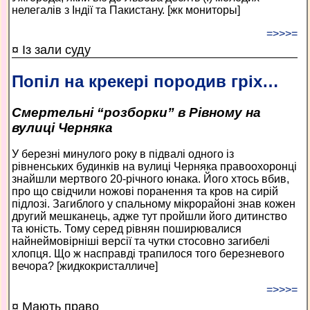
нелегалів з Індії та Пакистану. [жк мониторы]
=>>>=
¤ Із зали суду
Попіл на крекері породив гріх…
Смертельні “розборки” в Рівному на
вулиці Черняка
У березні минулого року в підвалі одного із
рівненських будинків на вулиці Черняка правоохоронці
знайшли мертвого 20-річного юнака. Його хтось вбив,
про що свідчили ножові поранення та кров на сирій
підлозі. Загиблого у спальному мікрорайоні знав кожен
другий мешканець, адже тут пройшли його дитинство
та юність. Тому серед рівнян поширювалися
найнеймовірніші версії та чутки стосовно загибелі
хлопця. Що ж насправді трапилося того березневого
вечора? [жидкокристалличе]
=>>>=
¤ Мають право