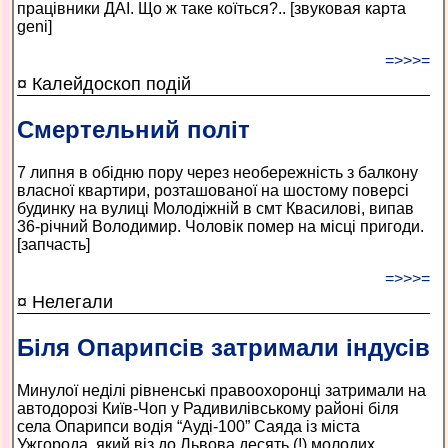
працівники ДАІ. Що ж таке коїться?.. [звуковая карта
geni]
=>>>=
¤ Калейдоскоп подій
Смертельний політ
7 липня в обідню пору через необережність з балкону
власної квартири, розташованої на шостому поверсі
будинку на вулиці Молодіжній в смт Квасилові, випав
36-річний Володимир. Чоловік помер на місці пригоди.
[запчасть]
=>>>=
¤ Нелегали
Біля Опарипсів затримали індусів
Минулої неділі рівненські правоохоронці затримали на
автодорозі Київ-Чоп у Радивилівському районі біля
села Опарипси водія “Ауді-100” Саяда із міста
Ужгорода, який віз до Львова десять (!) молодих