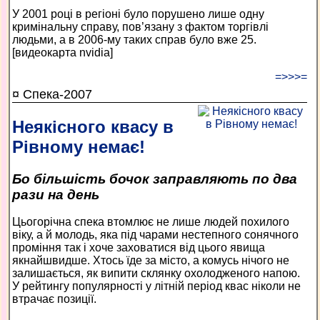
У 2001 році в регіоні було порушено лише одну
кримінальну справу, пов’язану з фактом торгівлі
людьми, а в 2006-му таких справ було вже 25.
[видеокарта nvidia]
=>>>=
¤ Спека-2007
Неякісного квасу в
Рівному немає!
Бо більшість бочок заправляють по два
рази на день
Цьогорічна спека втомлює не лише людей похилого
віку, а й молодь, яка під чарами нестепного сонячного
проміння так і хоче заховатися від цього явища
якнайшвидше. Хтось їде за місто, а комусь нічого не
залишається, як випити склянку охолодженого напою.
У рейтингу популярності у літній період квас ніколи не
втрачає позиції.