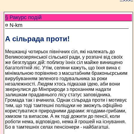
=>>>=
§ Ракурс подій
¤ N-km
А сільрада проти!
Мешканці чотирьох північних сіл, які належать до
Великоозерянської сільської ради, у розпачі від своїх
же безглуздих дій: поблизу їхніх сіл майже винищено
багатолітній ліс. Утім, селяни кажуть, що їхня вина є
мінімальною порівняно з масштабним браконьєрським
вирубуванням зеленого годувальника за роки
незалежності. Людям хтось підказав ідею, аби вони
звернулися до Мінприроди з проханням надати
залишкам прадавнього лісу статус заповідника.
Громада так і вчинила. Однак сільрада проти і мотивує
тим, що тоді тамтешні поліщуки не зможуть офіційно
користуватися природними дарами: ягодами-грибами,
хмизом та випасом. А як тоді дожити до пенсії, коли
роботи нема, відповідно, нема й грошей на існування.
Бо в тамтешніх селах пенсіонери - найбагатші.