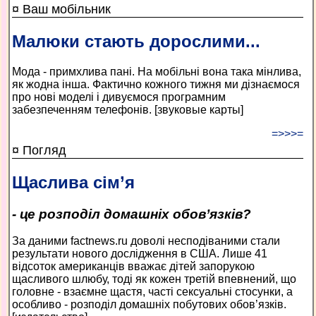
¤ Ваш мобільник
Малюки стають дорослими...
Мода - примхлива пані. На мобільні вона така мінлива,
як жодна інша. Фактично кожного тижня ми дізнаємося
про нові моделі і дивуємося програмним
забезпеченням телефонів. [звуковые карты]
=>>>=
¤ Погляд
Щаслива сім’я
- це розподіл домашніх обов’язків?
За даними factnews.ru доволі несподіваними стали
результати нового дослідження в США. Лише 41
відсоток американців вважає дітей запорукою
щасливого шлюбу, тоді як кожен третій впевнений, що
головне - взаємне щастя, часті сексуальні стосунки, а
особливо - розподіл домашніх побутових обов’язків.