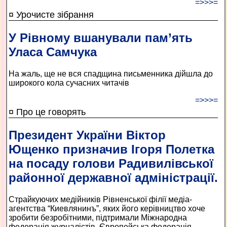
=>>>=
¤ Урочисте зібрання
У Рівному вшанували пам’ять
Уласа Самчука
На жаль, ще не вся спадщина письменника дійшла до
широкого кола сучасних читачів
=>>>=
¤ Про це говорять
Президент України Віктор
Ющенко призначив Ігоря Полетка
на посаду голови Радивилівської
районної державної адміністрації.
Страйкуючих медійників Рівненської філії медіа-
агентства “Киевлянинъ”, яких його керівництво хоче
зробити безробітними, підтримали Міжнародна
федерація журналістів, Європейська федерація