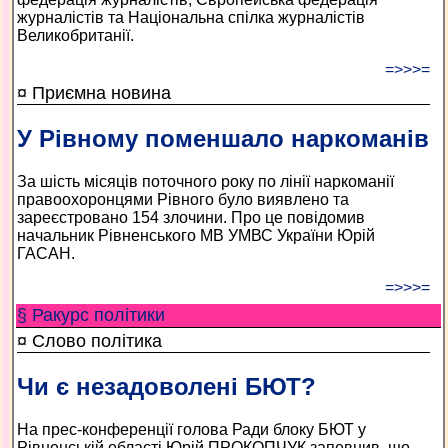
журналістів та Національна спілка журналістів
Великобританії.
=>>>=
¤ Приємна новина
У Рівному поменшало наркоманів
За шість місяців поточного року по лінії наркоманії
правоохоронцями Рівного було виявлено та
зареєстровано 154 злочини. Про це повідомив
начальник Рівненського МВ УМВС України Юрій
ГАСАН.
=>>>=
§ Ракурс політики
¤ Слово політика
Чи є незадоволені БЮТ?
На прес-конференції голова Ради блоку БЮТ у
Рівненській області Юрій ПРОКОПЧУК запевнив, що