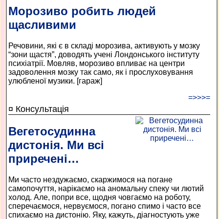
Морозиво робить людей
щасливими
Речовини, які є в складі морозива, активують у мозку
“зони щастя”, доводять учені Лондонського інституту
психіатрії. Мовляв, морозиво впливає на центри
задоволення мозку так само, як і прослуховування
улюбленої музики. [гараж]
=>>>=
¤ Консультація
Вегетосудинна
дистонія. Ми всі
приречені…
Ми часто нездужаємо, скаржимося на погане
самопочуття, нарікаємо на аномальну спеку чи лютий
холод. Але, попри все, щодня човгаємо на роботу,
сперечаємося, нервуємося, погано спимо і часто все
спихаємо на дистонію. Яку, кажуть, діагностують уже