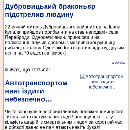
Дубровицький браконьєр
підстрелив людину
22-річний житель Дубровицького району Ігор на Івана
Купала прийшов порибалити на став неподалік села
Переброди. Односельчанин, прийшовши на
полювання, влучив дробом із мисливської рушниці
рибалці в голову. Одне око Ігор втратив відразу, другим
осліп на 70 відсотків. [киоск]
=>>>=
¤ Жах, що коїться!
Автотранспортом
нині їздити
небезпечно…
Чи то зорі були в несприятливому положенні минулого
тижня, чи то фатум навис над Рівненщиною - таку
кількість аварій із смертельним кінцем за короткий час
в області давно не пам’ятають навіть бувалі