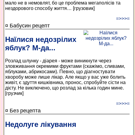
мало не в немовлят, бо це проблема мегаполісів та
нездорового способу життя… [грузовик]
=>>>=
¤ Бабусин рецепт
Наїлися недозрілих
яблук? М-да...
Розлад шлунку - діарея - може виникнути через
зловживання окремими фруктами (скажімо, сливами,
яблуками, абрикосами). Певно, що діагностувати
хворобу може лише лікар. Але якщо у вас уже болить
живіт, є здуття кишківника, пронос, спробуйте сісти на
дієту. Не виключено, що розлад за кілька годин мине.
[грузчик]
=>>>=
¤ Без рецепта
Недолуге лікування