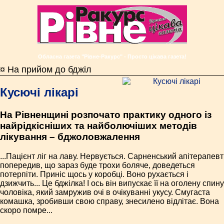
Обласна газета "Рівне-Ракурс" - Просто цікава газета!
¤ На прийом до бджіл
Кусючі лікарі
На Рівненщині розпочато практику одного із
найрідкісніших та найболючіших методів
лікування – бджоловжалення
...Пацієнт ліг на лаву. Нервується. Сарненський апітерапевт
попередив, що зараз буде трохи боляче, доведеться
потерпіти. Приніс щось у коробці. Воно рухається і
дзижчить... Це бджілка! І ось він випускає її на оголену спину
чоловіка, який замружив очі в очікуванні укусу. Смугаста
комашка, зробивши свою справу, знесилено відлітає. Вона
скоро помре...