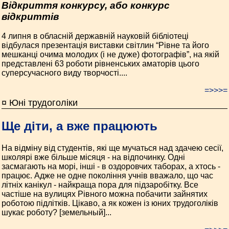
Відкриття конкурсу, або конкурс
відкриттів
4 липня в обласній державній науковій бібліотеці
відбулася презентація виставки світлин “Рівне та його
мешканці очима молодих (і не дуже) фотографів”, на якій
представлені 63 роботи рівненських аматорів цього
суперсучасного виду творчості....
=>>>=
¤ Юні трудоголіки
Ще діти, а вже працюють
На відміну від студентів, які ще мучаться над здачею сесії,
школярі вже більше місяця - на відпочинку. Одні
засмагають на морі, інші - в оздоровчих таборах, а хтось -
працює. Адже не одне покоління учнів вважало, що час
літніх канікул - найкраща пора для підзаробітку. Все
частіше на вулицях Рівного можна побачити зайнятих
роботою підлітків. Цікаво, а як кожен із юних трудоголіків
шукає роботу? [земельный]...