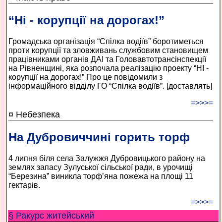
“Ні - корупції на дорогах!”
Громадська організація “Спілка водіїв” боротиметься
проти корупції та зловживань службовим становищем
працівниками органів ДАІ та Головавтотрансінспекції
на Рівненщині, яка розпочала реалізацію проекту “НІ -
корупції на дорогах!” Про це повідомили з
інформаційного відділу ГО “Спілка водіїв”. [доставлять]
=>>>=
¤ Небезпека
На Дубровиччині горить торф
4 липня біля села Залужжя Дубровицького району на
землях запасу Зулуської сільської ради, в урочищі
“Березина” виникла торф’яна пожежа на площі 11
гектарів.
=>>>=
§ Ракурс житейський