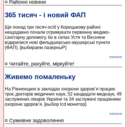
¤ Районні новини
365 тисяч - і новий ФАП
Ще понад три тисяч осіб у Корецькому районі
нещодавно почали отримувати первинну медико-
санітарну допомогу, бо в селах Устя та Весняне
відкрилися нові фельдшерсько-акушерські пункти
(ФАП). [выбираем лазерныР]
=>>>=
¤ Читайте, рахуйте, міркуйте!
Живемо помаленьку
На Рівненщині в закладах охорони здоров’я працює
троє докторів медичних наук, 52 кандидати меднаук, 49
заслужених лікарів України та 34 заслужені працівники
охорони здоров’я. [выбор lcd монитор]
=>>>=
¤ Сумнівне задоволення