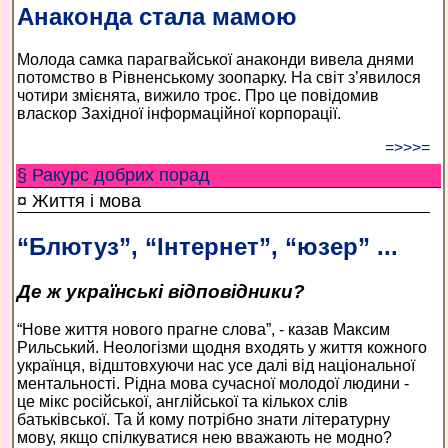
Анаконда стала мамою
Молода самка парагвайської анаконди вивела днями
потомство в Рівненському зоопарку. На світ з’явилося
чотири змієнята, вижило троє. Про це повідомив
власкор Західної інформаційної корпорації.
=>>>=
§ Ракурс добрих порад
¤ Життя і мова
“Блютуз”, “Інтернет”, “юзер” ...
Де ж українські відповідники?
“Нове життя нового прагне слова”, - казав Максим
Рильський. Неологізми щодня входять у життя кожного
українця, відштовхуючи нас усе далі від національної
ментальності. Рідна мова сучасної молодої людини -
це мікс російської, англійської та кількох слів
батьківської. Та й кому потрібно знати літературну
мову, якщо спілкуватися нею вважають не модно?