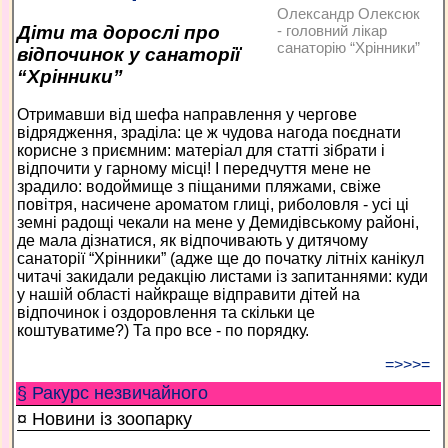
Олександр Олексюк
Діти та дорослі про
- головний лікар
санаторію “Хрінники”
відпочинок у санаторії
“Хрінники”
Отримавши від шефа направлення у чергове
відрядження, зраділа: це ж чудова нагода поєднати
корисне з приємним: матеріал для статті зібрати і
відпочити у гарному місці! І передчуття мене не
зрадило: водоймище з піщаними пляжами, свіже
повітря, насичене ароматом глиці, риболовля - усі ці
земні радощі чекали на мене у Демидівському районі,
де мала дізнатися, як відпочивають у дитячому
санаторії “Хрінники” (адже ще до початку літніх канікул
читачі закидали редакцію листами із запитаннями: куди
у нашій області найкраще відправити дітей на
відпочинок і оздоровлення та скільки це
коштуватиме?) Та про все - по порядку.
=>>>=
§ Ракурс незвичайного
¤ Новини із зоопарку