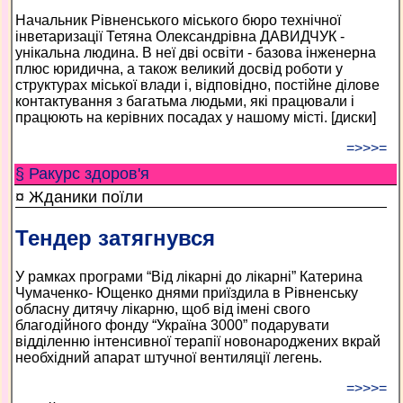
Начальник Рівненського міського бюро технічної
інветаризації Тетяна Олександрівна ДАВИДЧУК -
унікальна людина. В неї дві освіти - базова інженерна
плюс юридична, а також великий досвід роботи у
структурах міської влади і, відповідно, постійне ділове
контактування з багатьма людьми, які працювали і
працюють на керівних посадах у нашому місті. [диски]
=>>>=
§ Ракурс здоров'я
¤ Жданики поїли
Тендер затягнувся
У рамках програми “Від лікарні до лікарні” Катерина
Чумаченко- Ющенко днями приїздила в Рівненську
обласну дитячу лікарню, щоб від імені свого
благодійного фонду “Україна 3000” подарувати
відділенню інтенсивної терапії новонароджених вкрай
необхідний апарат штучної вентиляції легень.
=>>>=