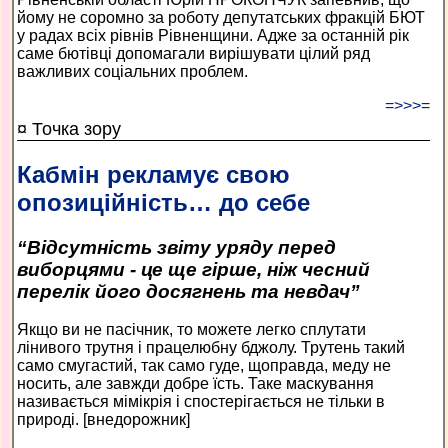
йому не соромно за роботу депутатських фракцій БЮТ
у радах всіх рівнів Рівненщини. Адже за останній рік
саме бютівці допомагали вирішувати цілий ряд
важливих соціальних проблем.
=>>>=
¤ Точка зору
Кабмін рекламує свою
опозиційність… до себе
“Відсутність звіту уряду перед
виборцями - це ще гірше, ніж чесний
перелік його досягнень та невдач”
Якщо ви не пасічник, то можете легко сплутати
лінивого трутня і працелюбну бджолу. Трутень такий
само смугастий, так само гуде, щоправда, меду не
носить, але завжди добре їсть. Таке маскування
називається мімікрія і спостерігається не тільки в
природі. [внедорожник]