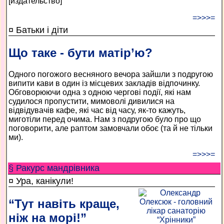
[издательство]
=>>>=
¤ Батьки і діти
Що таке - бути матір’ю?
Одного погожого весняного вечора зайшли з подругою
випити кави в один із місцевих закладів відпочинку.
Обговорюючи одна з одною чергові події, які нам
судилося пропустити, мимоволі дивилися на
відвідувачів кафе, які час від часу, як-то кажуть,
миготіли перед очима. Нам з подругою було про що
поговорити, але раптом замовчали обоє (та й не тільки
ми).
=>>>=
§ Ракурс мандрівника
¤ Ура, канікули!
“Тут навіть краще,
ніж на морі!”