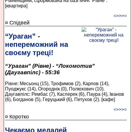
Рівненщини, сформована на базі МФК “Рівне”.
[квартира]
=>>>=
¤ Спідвей
“Ураган” -
непереможний на
своєму треці!
“Ураган” (Рівне) - “Локомотив”
(Даугавпілс) - 55:36
Рівне: Месьонц (15), Трофимов (2), Карпов (14),
Пуоджукс (14), Огороднік (0), Полюхович (10).
Даугавпілс: Рембас (7), Касперек (6), Паура (4), Іванов
(6), Богданов (5), Геруцький (6), Петухов (2). [кафе]
=>>>=
¤ Коротко
Чекаємо медалей