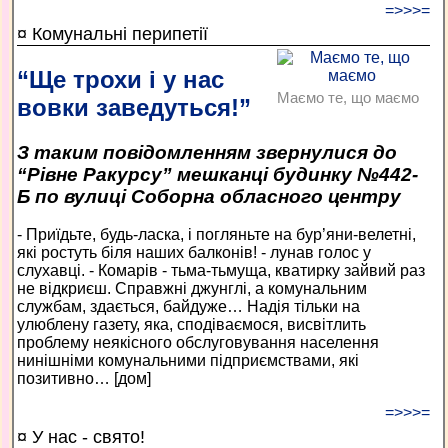
=>>>=
¤ Комунальні перипетії
“Ще трохи і у нас
Маємо те, що маємо
вовки заведуться!”
З таким повідомленням звернулися до
“Рівне Ракурсу” мешканці будинку №442-
Б по вулиці Соборна обласного центру
- Приїдьте, будь-ласка, і погляньте на бур’яни-велетні,
які ростуть біля наших балконів! - лунав голос у
слухавці. - Комарів - тьма-тьмуща, кватирку зайвий раз
не відкриєш. Справжні джунглі, а комунальним
службам, здається, байдуже… Надія тільки на
улюблену газету, яка, сподіваємося, висвітлить
проблему неякісного обслуговування населення
нинішніми комунальними підприємствами, які
позитивно… [дом]
=>>>=
¤ У нас - свято!