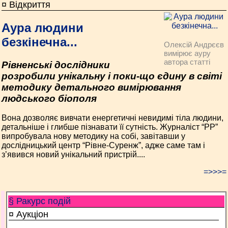
¤ Відкриття
Аура людини
безкінечна...
Олексій Андрєєв
вимірює ауру
автора статті
Рівненські дослідники
розробили унікальну і поки-що єдину в світі
методику детального вимірювання
людського біополя
Вона дозволяє вивчати енергетичні невидимі тіла людини,
детальніше і глибше пізнавати її сутність. Журналіст “РР”
випробувала нову методику на собі, завітавши у
дослідницький центр “Рівне-Суренж”, адже саме там і
з’явився новий унікальний пристрій....
=>>>=
§ Ракурс подій
¤ Аукціон