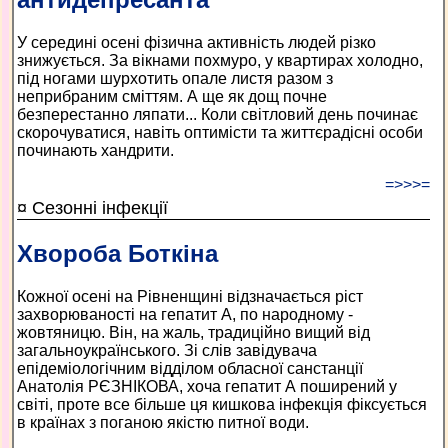
У середині осені фізична активність людей різко
знижується. За вікнами похмуро, у квартирах холодно,
під ногами шурхотить опале листя разом з
неприбраним сміттям. А ще як дощ почне
безперестанно ляпати... Коли світловий день починає
скорочуватися, навіть оптимісти та життєрадісні особи
починають хандрити.
=>>>=
¤ Сезонні інфекції
Хвороба Боткіна
Кожної осені на Рівненщині відзначається ріст
захворюваності на гепатит А, по народному -
жовтяницю. Він, на жаль, традиційно вищий від
загальноукраїнського. Зі слів завідувача
епідеміологічним відділом обласної санстанції
Анатолія РЄЗНІКОВА, хоча гепатит А поширений у
світі, проте все більше ця кишкова інфекція фіксується
в країнах з поганою якістю питної води.