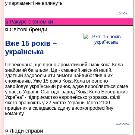
у парламенті не вплинуть.
=>>>=
§ Ракурс економiки
¤ Світові бренди
Вже 15 років –
українська
Переконана, що пряно-ароматичний смак Кока-Кола
знайомий багатьом. Це - смачний якісний напій,
здатний задовольнити вимоги найвибагливіших
споживачів. Уже 15 років Кока-Кола впевнено
завойовує український ринок, адже виробляється саме
у нас, в Україні. Сьогодні завод “Кока-Кола Беверіджиз
Україна” - підприємство європейського зразка, філії
якого працюють у 22 містах України. Його 2100
працівників складаюсь єдину високопрофесійну
команду.
=>>>=
¤ Люди справи