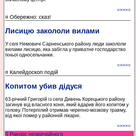
=>>>=
¤ Обережно: сказ!
Лисицю закололи вилами
У селі Немовичі Сарненського району люди закололи
вилами лисицю, яка забігла у приватне господарство
їхньої односельчанки.
=>>>=
¤ Калейдоскоп подій
Копитом убив дідуся
63-річний Григорій із села Дивень Корецького району
загинув від власного коня, який вдарив його копитом у
голову. Потерпілий отримав черепно-мозкову травму,
від якої помер у районній лікарні.
=>>>=
§ Ракурс незвичайного