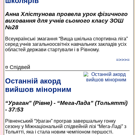
школярів
Анна Хлістунова провела урок фізичного
виховання для учнів сьомого класу ЗОШ
№28
Всеукраїнські змагання “Вища шкільна спортивна ліга”
серед учнів загальноосвітніх навчальних закладів усіх
областей держави стартували і в Рівному.
=>>>=
¤ Спідвей
Останній акорд
вийшов мінорним
“Ураган” (Рівне) - “Мега-Лада” (Тольятті)
- 37:53
Рівненський “Ураган” програв завершальну гонку
сезону у Міжнаціональній спідвейній лізі “Мега-Ладі” з
Тольятті, яка і стала новим чемпіоном першості.