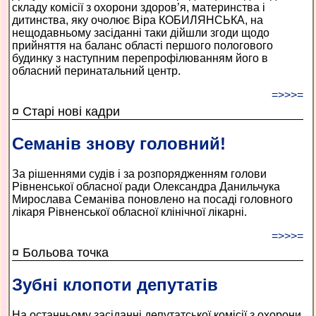
складу комісії з охорони здоров’я, материнства і
дитинства, яку очолює Віра КОБИЛЯНСЬКА, на
нещодавньому засіданні таки дійшли згоди щодо
прийняття на баланс області першого пологового
будинку з наступним перепрофілюванням його в
обласний перинатальний центр.
=>>>=
¤ Старі нові кадри
Семанів знову головний!
За рішеннями судів і за розпорядженням голови
Рівненської обласної ради Олександра Данильчука
Мирослава Семаніва поновлено на посаді головного
лікаря Рівненської обласної клінічної лікарні.
=>>>=
¤ Больова точка
Зубні клопоти депутатів
На останньому засіданні депутатської комісії з охорони