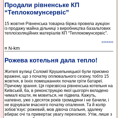
Продали рівненське КП
“Теплокомунсервіс”
15 жовтня Рівненська товарна біржа провела аукціон
із продажу майна дільниці з виробництва базальтових
теплоізоляційних матеріалів КП “Теплокомунсервіс”.
=>>>=
¤ N-km
Рожева котельня дала тепло!
Жителі вулиці Соломії Крушельницької були приємно
вражені, що з початку оплювального сезону, тобто 15
жовтня, в їхніх помешканнях почали гріти батареї.
Причому зрання. Ця горезвісна рівненська котельня на
Київській, 6а, в реконструкцію якої цьогоріч вкладено
чималі кошти, як мовиться, не підвела. Кажуть,
напевно, уже з десяток років громадяни і не бачили, і
не відчували вчасного початку опалення. Та й колір
зобов’язує: рожевий, мов дівоча спальня, здалеку
вбирає очі та привертає увагу перехожих. Утім, лише з