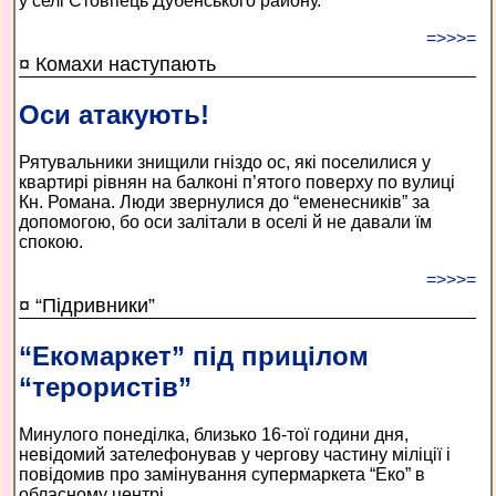
у селі Стовпець Дубенського району.
=>>>=
¤ Комахи наступають
Оси атакують!
Рятувальники знищили гніздо ос, які поселилися у
квартирі рівнян на балконі п’ятого поверху по вулиці
Кн. Романа. Люди звернулися до “еменесників” за
допомогою, бо оси залітали в оселі й не давали їм
спокою.
=>>>=
¤ “Підривники”
“Екомаркет” під прицілом
“терористів”
Минулого понеділка, близько 16-тої години дня,
невідомий зателефонував у чергову частину міліції і
повідомив про замінування супермаркета “Еко” в
обласному центрі.