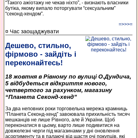
“Такого ажіотажу не чекав ніхто”, - визнають власники
бутіка, якому випало поторгувати “сексуальним”
“секонд-хендом”.
=>>>=
¤ Час заощаджувати
Дешево, стильно,
фірмово - зайдіть і
переконайтесь!
18 жовтня в Рівному по вулиці О.Дундича,
5 відбудеться відкриття нового,
четвертого за рахунком, магазину
“Планета Секонд-хенд”
За два неповних роки торговельна мережа крамниць
“Планета Секонд-хенд” завоювала прихильність тисяч
мешканців не лише Рівного, але й України. Щоб
переконатися в цьому, варто лише подивитися на
довжелезні черги під магазинами у дні оновлення
асортименту та в палаючі від щастя очі покупців, які