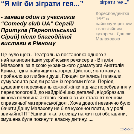
“Я міг би зіграти гея...”
Кореспондентка
- заявив один із учасників
“РР” із
“Comedy club UA” Сергій
найпопулярнішим
телевізійним
Притула (Тернопільський
кухарем - Дашою
Сірий) після благодійної
Малаховою
вистави в Рівному
Це було щось! Театральна постановка одного з
найталановитіших українських режисерів - Віталія
Малахова, за п’єсою українського драматурга Анатолія
Крима, гідна найвищих нагород. Дійство, як-то кажуть,
пройняло до глибини душі. Глядачі сміялись і плакали,
сумували та раділи разом із героями п’єси. Період
душевних переживань кожної жінки під час перебування у
передпологовій, до найдрібніших деталей, відобразила
жіноча половина акторів. Кожна з них стала втіленням
справжньої материнської долі. Хоча доволі незвично було
бачити Дашу Малахову не біля кухонної плити, а у ролі
звичайної ПТУшниці, яка, з огляду на життєві обставини,
змушена була покинути власну дитину......
=>>>=