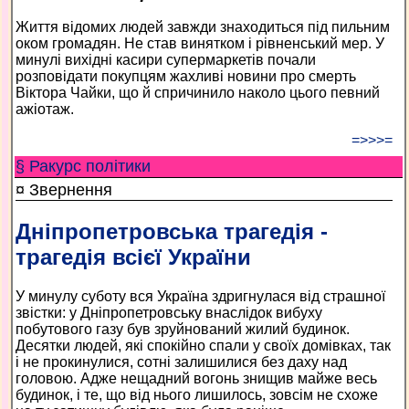
Життя відомих людей завжди знаходиться під пильним
оком громадян. Не став винятком і рівненський мер. У
минулі вихідні касири супермаркетів почали
розповідати покупцям жахливі новини про смерть
Віктора Чайки, що й спричинило наколо цього певний
ажіотаж.
=>>>=
§ Ракурс політики
¤ Звернення
Дніпропетровська трагедія -
трагедія всієї України
У минулу суботу вся Україна здригнулася від страшної
звістки: у Дніпропетровську внаслідок вибуху
побутового газу був зруйнований жилий будинок.
Десятки людей, які спокійно спали у своїх домівках, так
і не прокинулися, сотні залишилися без даху над
головою. Адже нещадний вогонь знищив майже весь
будинок, і те, що від нього лишилось, зовсім не схоже