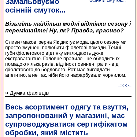
Замальовуємо
осінній смуток...
Візьміть найбільш модні відтінки сезону і
перемішайте! Ну, як? Правда, красиво?
Сливи+макові зерна Як диктує мода, цього сезону ми
просто змушені полюбити фіолетові помади. Темні
губи фіолетового відтінку виглядають дуже
екстравагантно. Головне правило - не обводити їх
помадою кілька разів, відтінок повинен грати - від
фіолетового до бордового. Рот має виглядати
апетитно, а не так, ніби його нафарбували чорнилом.
=>>>=
¤ Думка фахівців
Весь асортимент одягу та взуття,
запропонований у магазині, має
супроводжуватися сертифікатом
обробки, який містить