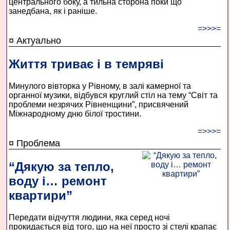
центрального боку, а тильна сторона поки що
занедбана, як і раніше.
=>>>=
¤ Актуально
Життя триває і в темряві
Минулого вівторка у Рівному, в залі камерної та
органної музики, відбувся круглий стіл на тему “Світ та
проблеми незрячих Рівненщини”, присвячений
Міжнародному дню білої тростини.
=>>>=
¤ Проблема
“Дякую за тепло,
воду і… ремонт
квартири”
Передати відчуття людини, яка серед ночі
прокидається від того, що на неї просто зі стелі крапає