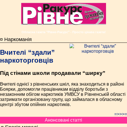
Обласна газета "Рівне-Ракурс" - Просто цікава газета!
¤ Наркоманія
Вчителі “здали”
наркоторговців
Під стінами школи продавали “ширку”
Вчителі однієї з рівненських шкіл, яка знаходиться в районі
Боярки, допомогли працівникам відділу боротьби з
незаконним обігом наркотиків УМВСУ в Рівненській області
затримати організовану групу, що займалася в обласному
центрі збутом опійних наркотиків.
=>>>=
Анонсовані статті