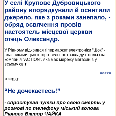
У селі Крупове Дубровицького
району впорядкували й освятили
джерело, яке з роками занепало, -
обряд освячення провів
настоятель місцевої церкви
отець Олександр.
У Рівному відкрився гіпермаркет електроніки “Шок” -
власниками цього торговельного закладу є польська
компанія “ACTION”, яка має мережу магазинів у
всьому світі.
=>>>=
¤ Факт
“Не дочекаєтесь!”
- спростував чутки про свою смерть у
розмові по телефону міський голова
Рівного Віктор ЧАЙКА