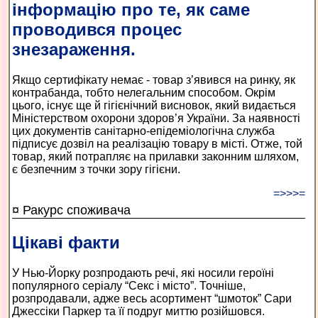
інформацію про те, як саме
проводився процес
знезараження.
Якщо сертифікату немає - товар з’явився на ринку, як
контрабанда, тобто нелегальним способом. Окрім
цього, існує ще й гігієнічний висновок, який видається
Міністерством охорони здоров’я України. За наявності
цих документів санітарно-епідеміологічна служба
підписує дозвіл на реалізацію товару в місті. Отже, той
товар, який потрапляє на прилавки законним шляхом,
є безпечним з точки зору гігієни.
=>>>=
¤ Ракурс споживача
Цікаві факти
У Нью-Йорку розпродають речі, які носили героїні
популярного серіалу “Секс і місто”. Точніше,
розпродавали, адже весь асортимент “шмоток” Сари
Джессіки Паркер та її подруг миттю розійшовся.