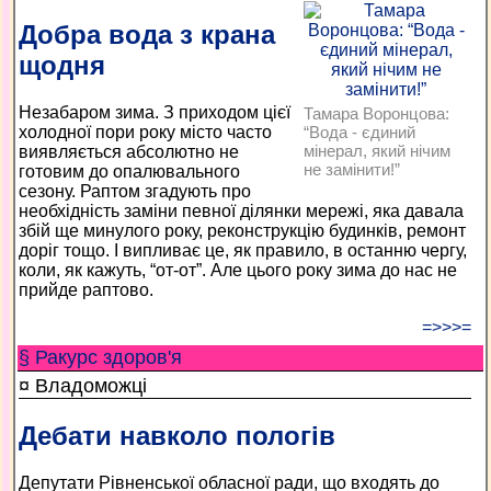
Добра вода з крана
щодня
Незабаром зима. З приходом цієї
Тамара Воронцова:
холодної пори року місто часто
“Вода - єдиний
мінерал, який нічим
виявляється абсолютно не
не замінити!”
готовим до опалювального
сезону. Раптом згадують про
необхідність заміни певної ділянки мережі, яка давала
збій ще минулого року, реконструкцію будинків, ремонт
доріг тощо. І випливає це, як правило, в останню чергу,
коли, як кажуть, “от-от”. Але цього року зима до нас не
прийде раптово.
=>>>=
§ Ракурс здоров'я
¤ Владоможці
Дебати навколо пологів
Депутати Рівненської обласної ради, що входять до