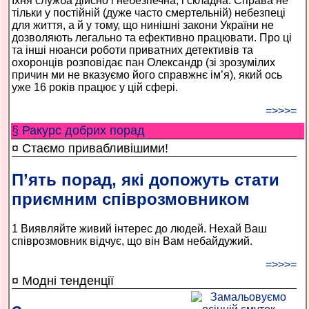
Їхня служба дійсно і небезпечна, і складна. Справа не
тільки у постійній (дуже часто смертельній) небезпеці
для життя, а й у тому, що нинішні закони України не
дозволяють легально та ефективно працювати. Про ці
та інші нюанси роботи приватних детективів та
охоронців розповідає пан Олександр (зі зрозумілих
причин ми не вказуємо його справжнє ім’я), який ось
уже 16 років працює у цій сфері.
=>>>=
§ Ракурс добрих порад
¤ Стаємо привабливішими!
П’ять порад, які допожуть стати
приємним співрозмовником
1 Виявляйте живий інтерес до людей. Нехай Ваш
співрозмовник відчує, що він Вам небайдужий.
=>>>=
¤ Модні тенденції