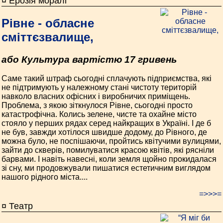
¤ Ерозія моралі
Рівне - обласне
сміттєзвалище,
або Культура вартістю 17 гривень
Саме такий штраф сьогодні сплачують підприємства, які
не підтримують у належному стані чистоту територій
навколо власних офісних і виробничих приміщень.
Проблема, з якою зіткнулося Рівне, сьогодні просто
катастрофічна. Колись зелене, чисте та охайне місто
стояло у перших рядах серед найкращих в Україні. І де б
не був, завжди хотілося швидше додому, до Рівного, де
можна було, не поспішаючи, пройтись квітучими вулицями,
зайти до скверів, помилуватися красою квітів, які рясніли
барвами. І навіть навесні, коли земля щойно прокидалася
зі сну, ми продовжували пишатися естетичним виглядом
нашого рідного міста....
=>>>=
¤ Театр