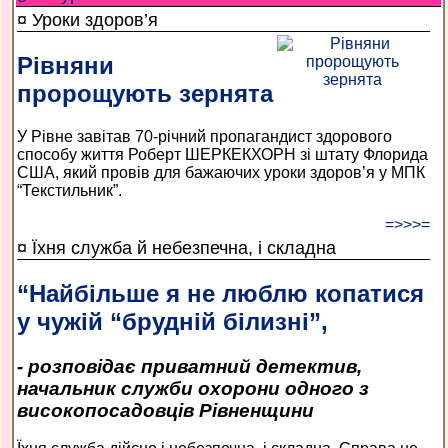
¤ Уроки здоров’я
Рівняни
пророщують зернята
У Рівне завітав 70-річний пропагандист здорового
способу життя Роберт ШЕРКЕКХОРН зі штату Флорида
США, який провів для бажаючих уроки здоров’я у МПК
“Текстильник”.
=>>>=
¤ Їхня служба й небезпечна, і складна
“Найбільше я не люблю копатися
у чужій “брудній білизні”,
- розповідає приватний детектив,
начальник служби охорони одного з
високопосадовців Рівненщини