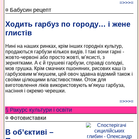
=>>>=
¤ Бабусин рецепт
Ходить гарбуз по городу… і жене
глистів
Нині на наших ринках, крім інших городніх культур,
продаються гарбузи кількох видів. І такі вони гарні -
жовто-червоні або просто жовті, м’ясисті, з
зернятками. А є й грушеві гарбузи, справді солодкі,
мов грушка. Крім смачних пшоняних, рисових каш із
гарбузовим м’якушем, цей овоч здавна відомий також і
своїми цілющими властивостями. Отож для
виготовлення ліків використовують м’якуш гарбуза,
насіння і окремо черешки.
=>>>=
§ Ракурс культури і освіти
¤ Фотовиставки
В об’єктиві –