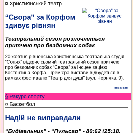
¤ Християнський театр
“Свора” за Корфом
здивує рівнян
Театральний сезон розпочнеться
притчею про бездомних собак
20 жовтня рівненська християнська театральна студія
“Сонях” відкриє сьомий театральний сезон притчею
про бездомних собак “Свора” за інсценізацією
Костянтина Корфа. Прем’єра вистави відбудеться в
рамках фестивалю “Театр для душі” (вул. Черняка, 9).
=>>>=
§ Ракурс спорту
¤ Баскетбол
Надій не виправдали
“Будівельник” - “Пульсар” - 80:62 (25:18,