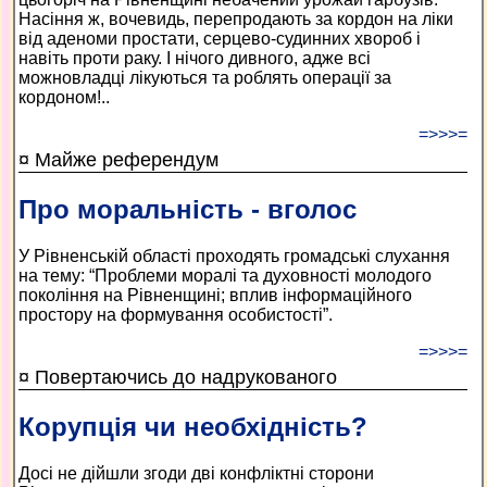
Насіння ж, вочевидь, перепродають за кордон на ліки
від аденоми простати, серцево-судинних хвороб і
навіть проти раку. І нічого дивного, адже всі
можновладці лікуються та роблять операції за
кордоном!..
=>>>=
¤ Майже референдум
Про моральність - вголос
У Рівненській області проходять громадські слухання
на тему: “Проблеми моралі та духовності молодого
покоління на Рівненщині; вплив інформаційного
простору на формування особистості”.
=>>>=
¤ Повертаючись до надрукованого
Корупція чи необхідність?
Досі не дійшли згоди дві конфліктні сторони