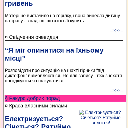
гривень
Матері не вистачило на горілку, і вона винесла дитину
на трасу - з надією, що хтось її купить.
=>>>=
¤ Свідчення очевидця
“Я міг опинитися на їхньому
місці”
Розповідати про ситуацію на шахті гірники “під
диктофон” відмовляються. Не для запису - теж знехотя
погоджуються спілкуватися.
=>>>=
§ Ракурс добрих порад
¤ Краса власними силами
Електризується?
Січеться? Рятуймо