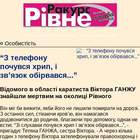
Обласна газета "Рівне-Ракурс" - Просто цікава газета!
¤ Особистість
“З телефону
почувся хрип, і
зв’язок обірвався...”
Відомого в області каратиста Віктора ГАНЖУ
знайшли мертвим на околиці Рівного
Він міг би вижити, якби його не лишили помирати на дорозі.
З останніх сил, стікаючи кров’ю, він намагався
додзвонитися до родичів, благаючи про допомогу, однак не
встиг. “Зі слухавки почувся хрип і зв’язок обірвався...”, -
пригадує Тетяна ГАНЖА, сестра Віктора. - А через кілька
годин з телефону Віктора зателефонували правоохоронці і