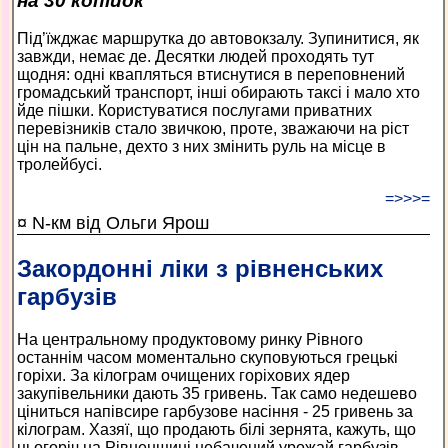
на 30 копійок
Під’їжджає маршрутка до автовокзалу. Зупинитися, як
завжди, немає де. Десятки людей проходять тут
щодня: одні квапляться втиснутися в переповнений
громадський транспорт, інші обирають таксі і мало хто
йде пішки. Користуватися послугами приватних
перевізників стало звичкою, проте, зважаючи на ріст
цін на пальне, дехто з них змінить руль на місце в
тролейбусі.
=>>>=
¤ N-км від Ольги Ярош
Закордонні ліки з рівненських
гарбузів
На центральному продуктовому ринку Рівного
останнім часом моментально скуповуються грецькі
горіхи. За кілограм очищених горіхових ядер
закупівельники дають 35 гривень. Так само недешево
ціниться напівсире гарбузове насіння - 25 гривень за
кілограм. Хазяї, що продають білі зернята, кажуть, що
цьогоріч на Рівненщині небачений урожай гарбузів.