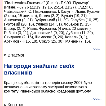
“Політехніка-Галичина” (Львів) - БК-93 “Пульсар”
(Рівне) - 87:76 (22:19, 19:16, 25:14, 21:27). Судді: С.
Чайковський, С. Ніколащенко, І. Калугін. Львів: Кузьмін
(2 очка, 15 хвилин), Лемик (2, 2), Булаїч (19, 21),
Анненков (2, 21), Зубрицький (11, 29), Голубєв (10, 25),
Гуртовий (20, 16), Улянко (14, 31), Лобанов (5, 15),
Швець (2, 7). Рівне: Фрасенюк (4 очка, 20 хвилин),
Рябінін (3, 11), Дятловський (0, 20), Дубнюк (11, 29),
Скиданов (2, 16), Шемосюк (9, 26), Коваль (0, 1),
Артимович (15, 18), Сокур (25, 30), Мякінін (7, 15).
=>>>=
¤ Вітаємо!
Нагороди знайшли своїх
власників
Кращих футболістів та тренерів сезону-2007 було
визначено на черговому засіданні виконавчого
комітету Рівненської обласної федерації футболу.
=>>>=
¤ Коротко