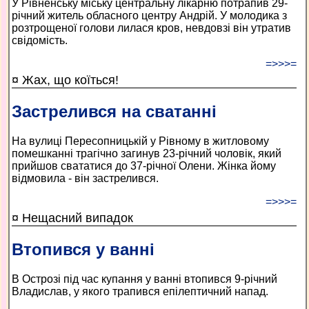
У Рівненську міську центральну лікарню потрапив 29-
річний житель обласного центру Андрій. У молодика з
розтрощеної голови лилася кров, невдовзі він утратив
свідомість.
=>>>=
¤ Жах, що коїться!
Застрелився на сватанні
На вулиці Пересопницькій у Рівному в житловому
помешканні трагічно загинув 23-річний чоловік, який
прийшов свататися до 37-річної Олени. Жінка йому
відмовила - він застрелився.
=>>>=
¤ Нещасний випадок
Втопився у ванні
В Острозі під час купання у ванні втопився 9-річний
Владислав, у якого трапився епілептичний напад.