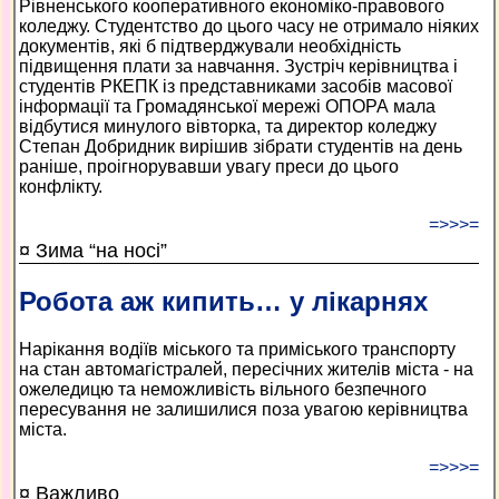
Рівненського кооперативного економіко-правового
коледжу. Студентство до цього часу не отримало ніяких
документів, які б підтверджували необхідність
підвищення плати за навчання. Зустріч керівництва і
студентів РКЕПК із представниками засобів масової
інформації та Громадянської мережі ОПОРА мала
відбутися минулого вівторка, та директор коледжу
Степан Добридник вирішив зібрати студентів на день
раніше, проігнорувавши увагу преси до цього
конфлікту.
=>>>=
¤ Зима “на носі”
Робота аж кипить… у лікарнях
Нарікання водіїв міського та приміського транспорту
на стан автомагістралей, пересічних жителів міста - на
ожеледицю та неможливість вільного безпечного
пересування не залишилися поза увагою керівництва
міста.
=>>>=
¤ Важливо