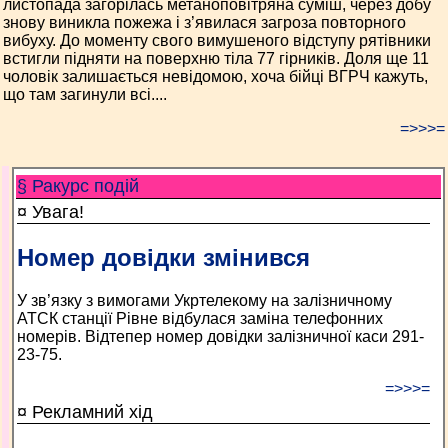
листопада загорілась метаноповітряна суміш, через добу
знову виникла пожежа і з’явилася загроза повторного
вибуху. До моменту свого вимушеного відступу рятівники
встигли підняти на поверхню тіла 77 гірників. Доля ще 11
чоловік залишається невідомою, хоча бійці ВГРЧ кажуть,
що там загинули всі....
=>>>=
§ Ракурс подій
¤ Увага!
Номер довідки змінився
У зв’язку з вимогами Укртелекому на залізничному
АТСК станції Рівне відбулася заміна телефонних
номерів. Відтепер номер довідки залізничної каси 291-
23-75.
=>>>=
¤ Рекламний хід