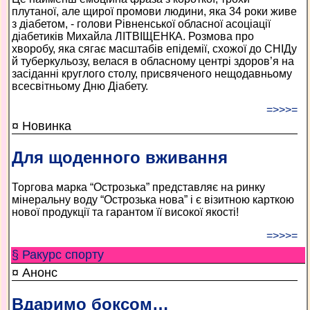
плутаної, але щирої промови людини, яка 34 роки живе
з діабетом, - голови Рівненської обласної асоціації
діабетиків Михайла ЛІТВІЩЕНКА. Розмова про
хворобу, яка сягає масштабів епідемії, схожої до СНІДу
й туберкульозу, велася в обласному центрі здоров’я на
засіданні круглого столу, присвяченого нещодавньому
всесвітньому Дню Діабету.
=>>>=
¤ Новинка
Для щоденного вживання
Торгова марка “Острозька” представляє на ринку
мінеральну воду “Острозька нова” і є візитною карткою
нової продукції та гарантом її високої якості!
=>>>=
§ Ракурс спорту
¤ Анонс
Вдаримо боксом…