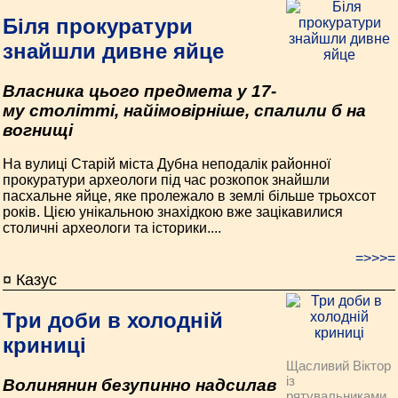
Біля прокуратури
знайшли дивне яйце
Власника цього предмета у 17-
му столітті, найімовірніше, спалили б на
вогнищі
На вулиці Старій міста Дубна неподалік районної
прокуратури археологи під час розкопок знайшли
пасхальне яйце, яке пролежало в землі більше трьохсот
років. Цією унікальною знахідкою вже зацікавилися
столичні археологи та історики....
=>>>=
¤ Казус
Три доби в холодній
криниці
Щасливий Віктор
із
Волинянин безупинно надсилав
рятувальниками,