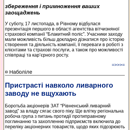
збереження і примноження ваших
заощаджень
У суботу, 17 листопада, в Рівному відбулася
презентація першого в області агентства вітчизняної
страхової компанії “Блакитний поліс”. Учасники заходу
мали можливість більш докладно дізнатися про історію
створення та діяльність компанії, її переваги в роботі з
клієнтами та страхові послуги, а також про можливості
співпраці та кар’єрного росту.
=>>>=
¤ Наболіле
Пристрасті навколо ливарного
заводу не вщухають
Боротьба акціонерів ЗАТ “Рівненський ливарний
завод” за владу сягає свого піку. Ще влітку регіональна
робоча група з питань протидії протиправному
поглинанню та захопленню підприємств включила до
переліку акціонерних товариств, щодо яких підозрюють