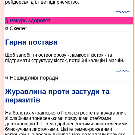
рейдерські дії, і це підприємство.
=>>>=
§ Ракурс здоров'я
¤ Скелет
Гарна постава
Щоб запобігти остеопорозу - ламкості кісток - та
підтримати структуру кісток, потрібні кальцій і магній.
=>>>=
¤ Нешкідливі поради
Журавлина проти застуди та
паразитів
На болотах українського Полісся росте напівчагарник
зі слабкими тонесенькими повзучими стеблами
довжиною до 1-1, 5 м з дрібнесенькими вічнозеленими
блискучими листочками. Цвіте темно-рожевими
квіточками, а восени вкриває мох розсипами великих