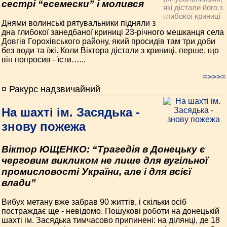
сестрі “есемески” і молився
які дістали його з
глибокої криниці
Днями волинські рятувальники підняли з
дна глибокої занедбаної криниці 23-річного мешканця села
Довгів Горохівського району, який просидів там три доби
без води та їжі. Коли Віктора дістали з криниці, перше, що
він попросив - їсти…...
=>>>=
¤ Ракурс надзвичайний
На шахті ім. Засядька -
знову пожежа
Віктор ЮЩЕНКО: “Трагедія в Донецьку є
черговим викликом не лише для вугільної
промисловості України, але і для всієї
влади”
Вибух метану вже забрав 90 життів, і скільки осіб
постраждає ще - невідомо. Пошукові роботи на донецькій
шахті ім. Засядька тимчасово припинені: на ділянці, де 18