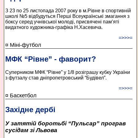
З 23 по 25 листопада 2007 року в м.Рівне в спортивній
школі №5 відбудуться Перші Всеукраїнські змагання з
боксу серед учнівської молоді, присвячені пам’яті
видатного художника-графіка Н.Хасевича.
=>>>=
¤ Міні-футбол
МФК “Рівне” - фаворит?
Суперником МФК “Рівне” у 1/8 розіграшу кубку України
з футзалу став дніпропетровський “Будівел”.
=>>>=
¤ Баскетбол
Західне дербі
У затятій боротьбі “Пульсар” програв
сусідам зі Львова