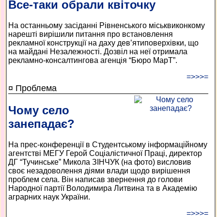
Все-таки обрали квіточку
На останньому засіданні Рівненського міськвиконкому
нарешті вирішили питання про встановлення
рекламної конструкції на даху дев’ятиповерхівки, що
на майдані Незалежності. Дозвіл на неї отримала
рекламно-консалтингова агенція “Бюро МарТ”.
=>>>=
¤ Проблема
Чому село
занепадає?
На прес-конференції в Студентському інформаційному
агентстві МЕГУ Герой Соціалістичної Праці, директор
ДГ “Тучинське” Микола ЗІНЧУК (на фото) висловив
своє незадоволення діями влади щодо вирішення
проблем села. Він написав звернення до голови
Народної партії Володимира Литвина та в Академію
аграрних наук України.
=>>>=