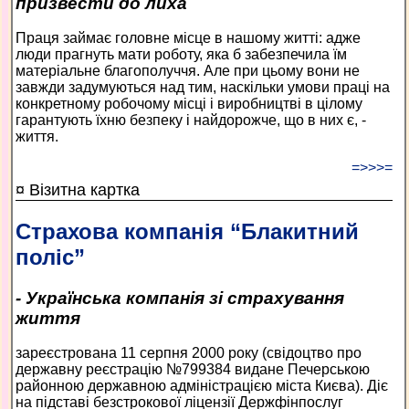
призвести до лиха
Праця займає головне місце в нашому житті: адже
люди прагнуть мати роботу, яка б забезпечила їм
матеріальне благополуччя. Але при цьому вони не
завжди задумуються над тим, наскільки умови праці на
конкретному робочому місці і виробництві в цілому
гарантують їхню безпеку і найдорожче, що в них є, -
життя.
=>>>=
¤ Візитна картка
Страхова компанія “Блакитний
поліс”
- Українська компанія зі страхування
життя
зареєстрована 11 серпня 2000 року (свідоцтво про
державну реєстрацію №799384 видане Печерською
районною державною адміністрацією міста Києва). Діє
на підставі безстрокової ліцензії Держфінпослуг