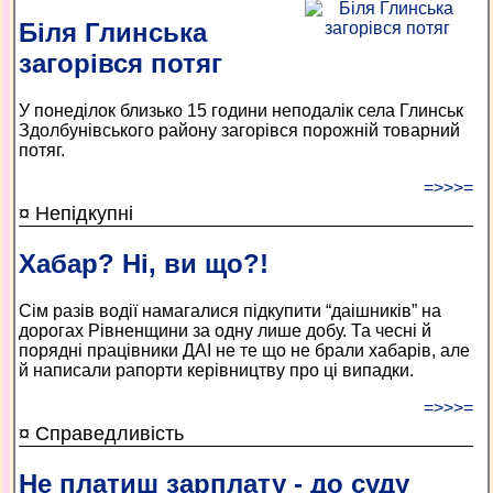
Біля Глинська
загорівся потяг
У понеділок близько 15 години неподалік села Глинськ
Здолбунівського району загорівся порожній товарний
потяг.
=>>>=
¤ Непідкупні
Хабар? Ні, ви що?!
Сім разів водії намагалися підкупити “даішників” на
дорогах Рівненщини за одну лише добу. Та чесні й
порядні працівники ДАІ не те що не брали хабарів, але
й написали рапорти керівництву про ці випадки.
=>>>=
¤ Справедливість
Не платиш зарплату - до суду