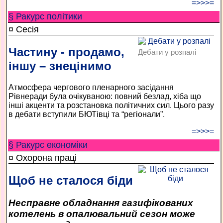
=>>>=
§ Ракурс політики
¤ Сесія
Частину - продамо,
Дебати у розпалі
іншу – знецінимо
Атмосфера чергового пленарного засідання
Рівнеради була очікуваною: повний безлад, хіба що
інші акценти та розстановка політичних сил. Цього разу
в дебати вступили БЮТівці та “регіонали”.
=>>>=
§ Ракурс економiки
¤ Охорона праці
Щоб не сталося біди
Несправне обладнання газифікованих
котелень в опалювальний сезон може