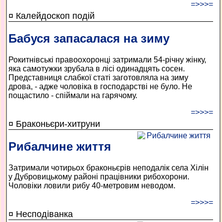
=>>>=
¤ Калейдоскоп подій
Бабуся запасалася на зиму
Рокитнівські правоохоронці затримали 54-річну жінку,
яка самотужки зрубала в лісі одинадцять сосен.
Представниця слабкої статі заготовляла на зиму
дрова, - адже чоловіка в господарстві не було. Не
пощастило - спіймали на гарячому.
=>>>=
¤ Браконьєри-хитруни
Рибалчине життя
Затримали чотирьох браконьєрів неподалік села Хілін
у Дубровицькому районі працівники рибохорони.
Чоловіки ловили рибу 40-метровим неводом.
=>>>=
¤ Несподіванка