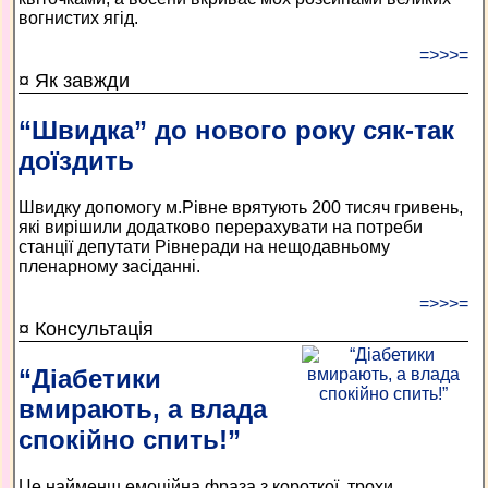
вогнистих ягід.
=>>>=
¤ Як завжди
“Швидка” до нового року сяк-так
доїздить
Швидку допомогу м.Рівне врятують 200 тисяч гривень,
які вирішили додатково перерахувати на потреби
станції депутати Рівнеради на нещодавньому
пленарному засіданні.
=>>>=
¤ Консультація
“Діабетики
вмирають, а влада
спокійно спить!”
Це найменш емоційна фраза з короткої, трохи