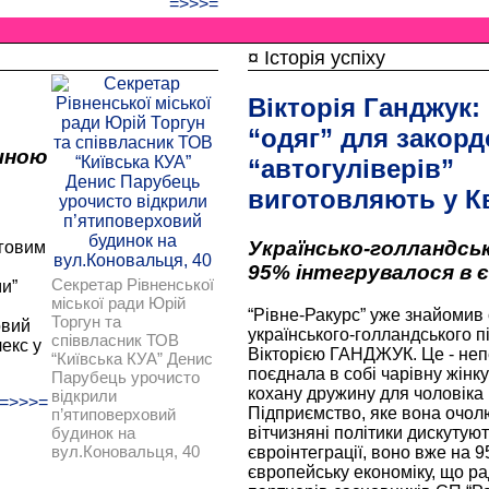
=>>>=
¤ Історія успіху
Вікторія Ганджук:
“одяг” для закор
чною
“автогуліверів”
виготовляють у К
Українсько-голландськ
рговим
95% інтегрувалося в 
Секретар Рівненської
ми”
міської ради Юрій
“Рівне-Ракурс” уже знайомив 
Торгун та
овий
українського-голландського п
співвласник ТОВ
екс у
Вікторією ГАНДЖУК. Це - непе
“Київська КУА” Денис
поєднала в собі чарівну жінку
Парубець урочисто
кохану дружину для чоловіка 
відкрили
=>>>=
Підприємство, яке вона очолю
п’ятиповерховий
вітчизняні політики дискутую
будинок на
вул.Коновальця, 40
євроінтеграції, воно вже на 9
європейську економіку, що рад