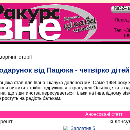
№324 в
Передп
Тел. +3
(0
Обласна газета "Рівне-Ракурс" - Просто цік
орічні історії
одарунок від Пацюка - четвірко дітей
ацюка став для Івана Ткачука доленосним. Саме 1984 року 
ося вижити з трійні, одружився з красунею Ольгою, яка згод
а, що з дитинства пересувається тільки на інвалідному візк
 ростуть на радість батькам.
Анонсовані статті
решті
¤ Консу