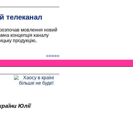
й телеканал
 розпочав мовлення новий
амна концепція каналу
ицьку продукцію,
=>>>=
раїни Юлії