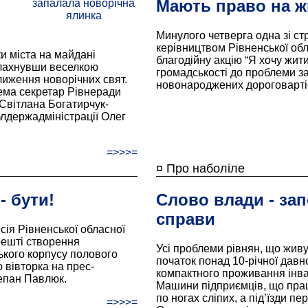
Мають право на ж
Минулого четверга одна зі ст
керівництвом Рівненської обл
и міста на майдані
благодійну акцію “Я хочу жити!
алахнувши веселкою
громадськості до проблеми з
лиження новорічних свят.
новонароджених дороговарт
рема секретар Рівнеради
 Світлана Богатирчук-
блдержадміністрації Олег
=>>>=
¤ Про наболіле
- бути!
Слово влади - за
справи
есія Рівненської обласної
решті створення
Усі проблеми рівнян, що живу
ького корпусу полового
початок понад 10-річної давно
 вівторка на прес-
компактного проживання інвал
епан Павлюк.
Машини підприємців, що прац
по ногах сліпих, а під’їзди п
=>>>=