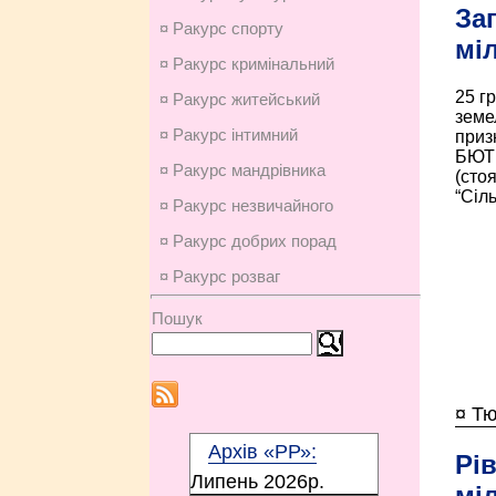
За
¤ Ракурс спорту
мі
¤ Ракурс кримінальний
25 г
¤ Ракурс житейський
земе
¤ Ракурс інтимний
приз
БЮТі
¤ Ракурс мандрівника
(сто
“Сіль
¤ Ракурс незвичайного
¤ Ракурс добрих порад
¤ Ракурс розваг
Пошук
¤ Т
Архів «РР»:
Рі
Липень 2026p.
міл