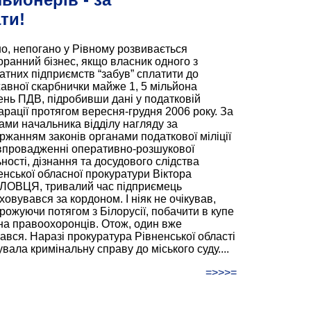
ти!
о, непогано у Рівному розвивається
оранний бізнес, якщо власник одного з
атних підприємств “забув” сплатити до
авної скарбнички майже 1, 5 мільйона
ень ПДВ, підробивши дані у податковій
арації протягом вересня-грудня 2006 року. За
ами начальника відділу нагляду за
ржанням законів органами податкової міліції
впровадженні оперативно-розшукової
ьності, дізнання та досудового слідства
енської обласної прокуратури Віктора
ОВЦЯ, тривалий час підприємець
ховувався за кордоном. І ніяк не очікував,
рожуючи потягом з Білорусії, побачити в купе
на правоохоронців. Отож, один вже
гався. Наразі прокуратура Рівненської області
вала кримінальну справу до міського суду....
=>>>=