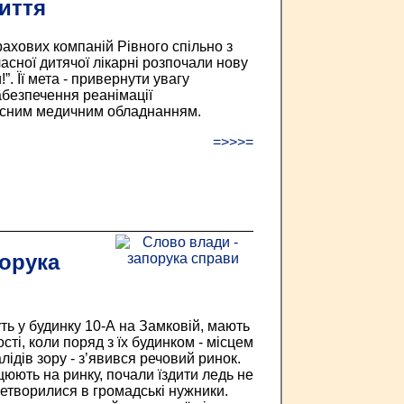
иття
рахових компаній Рівного спільно з
асної дитячої лікарні розпочали нову
”. Її мета - привернути увагу
абезпечення реанімації
існим медичним обладнанням.
=>>>=
порука
ть у будинку 10-А на Замковій, мають
сті, коли поряд з їх будинком - місцем
ідів зору - з’явився речовий ринок.
юють на ринку, почали їздити ледь не
еретворилися в громадські нужники.