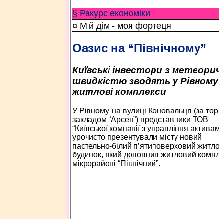
§ Ракурс економiки
¤ Мій дім - моя фортеця
Оазис на “Північному”
Київські інвестори з метеори
швидкістю зводять у Рівному
житлові комплекси
У Рівному, на вулиці Коновальця (за то
закладом “Арсен”) представники ТОВ
“Київської компанії з управління актива
урочисто презентували місту новий
пастельно-білий п’ятиповерховий житл
будинок, який доповнив житловий компл
мікрорайоні “Північний”.