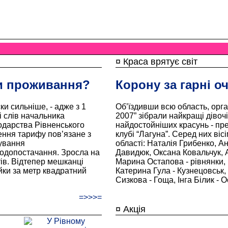
¤ Краса врятує світ
и проживання?
Корону за гарні оч
и сильніше, - адже з 1
Об’їздивши всю область, орга
і слів начальника
2007” зібрали найкращі дівочі 
одарства Рівненського
найдостойніших красунь - пр
ння тарифу пов’язане з
клубі “Лагуна”. Серед них віс
ування
області: Наталія Грибенко, А
водопостачання. Зросла на
Давидюк, Оксана Ковальчук, 
тів. Відтепер мешканці
Марина Остапова - рівнянки, 
йки за метр квадратний
Катерина Гула - Кузнецовськ,
Сизкова - Гоща, Інга Білик -
=>>>=
¤ Акція