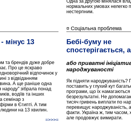
Одна за другою мінялася влада
нормальних умовах нелегко п
нестерпним.
¤ Соціальна проблема
- мінус 13
Бебі-буму не
спостерігається, а
рм та брендів дуже добре
або приватні ініціати
нає. Про це яскраво
народжуваності
едноворічний відпочинок у
ині з відвіданням
Як підняти народжуваність? П
вина. А ще раніше одна
поставить у глухий кут багать
я народу” зібрала понад
програми, що їх намагаються
иків, водіїв та інших
безрезультатні. Не допомагают
ла семінар з
тисяч гривень виплати по нар
фірми в Єгипті. А тим
перевищує народжуваність, а
 людини на 13 хвилин.
факти. Україна ж, тим часом, х
але продовжує вимирати.
=>>>=