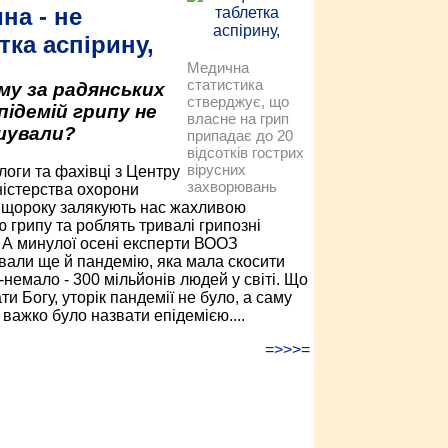
на - не
тка аспірину,
Медична
статистика
му за радянських
стверджує, що
підемій грипу не
власне на грип
шували?
припадає до 20
відсотків гострих
вірусних
логи та фахівці з Центру
захворювань
ністерства охорони
 щороку залякують нас жахливою
ю грипу та роблять тривалі грипозні
. А минулої осені експерти ВООЗ
вали ще й пандемію, яка мала скосити
-немало - 300 мільйонів людей у світі. Що
ти Богу, уторік пандемії не було, а саму
 важко було назвати епідемією....
=>>>=