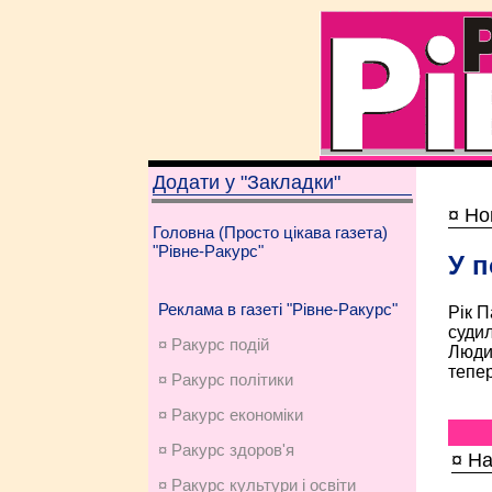
Додати у "Закладки"
¤ Нов
Головна (Просто цікава газета)
"Рівне-Ракурс"
У п
Реклама в газеті "Рівне-Ракурс"
Рік П
судил
¤ Ракурс подій
Людин
тепер
¤ Ракурс політики
¤ Ракурс економiки
¤ Ракурс здоров'я
¤ На
¤ Ракурс культури і освіти