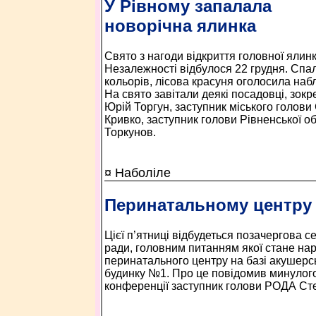
У Рівному запалала
новорічна ялинка
Свято з нагоди відкриття головної ялинк
Незалежності відбулося 22 грудня. Сп
кольорів, лісова красуня оголосила наб
На свято завітали деякі посадовці, зок
Юрій Торгун, заступник міського голови
Кривко, заступник голови Рівненської о
Торкунов.
¤ Наболіле
Перинатальному центру 
Цієї п’ятниці відбудеться позачергова с
ради, головним питанням якої стане на
перинатального центру на базі акушерс
будинку №1. Про це повідомив минулого
конференції заступник голови РОДА Ст