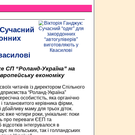
 Сучасний
донних
василові
е СП “Роланд-Україна” на
європейську економіку
своїх читачів із директором Спільного
ідприємства “Роланд-Україна”
ресічна особистість, яка органічно
 і талановитого керівника фірми,
і дбайливу маму для трьох діток.
є вже чотири роки, унікальне: поки
ть про переваги ЄЕП та
5 відсотків інтегрувалося в
ує як польських, так і голландських