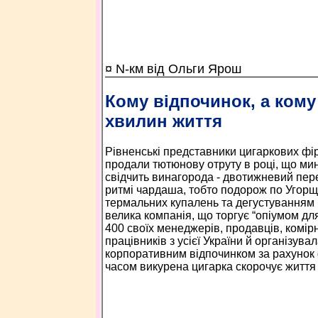
¤ N-км від Ольги Ярош
Кому відпочинок, а кому 
хвилин життя
Рівненські представники цигаркових фі
продали тютюнову отруту в році, що ми
свідчить винагорода - двотижневий пер
ритмі чардаша, тобто подорож по Угорщ
термальних купалень та дегустуванням 
велика компанія, що торгує “опіумом дл
400 своїх менеджерів, продавців, комірн
працівників з усієї України й організува
корпоративним відпочинком за рахунок 
часом викурена цигарка скорочує життя