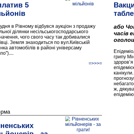
платив 5
Вакци
льйонів
табле
рудня в Рівному відбувся аукціон з продажу
або Чо
льної ділянки несільськогосподарського
часів е
начення, чого свого часу так добивалися
оголо
вці. Земля знаходиться по вул.Київській
янка автомобілів в районі універсаму
Епідеміо
по”)....
грипу Мі
здоров’я
=>>>=
епідеміє
канікули
прогнозу
небагато
ж, дякува
епідемію
юрма
вненських
ьйонерів - за