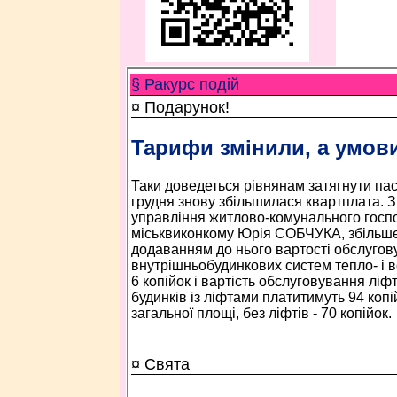
§ Ракурс подій
¤ Подарунок!
Тарифи змінили, а умов
Таки доведеться рівнянам затягнути паск
грудня знову збільшилася квартплата. З
управління житлово-комунального госп
міськвиконкому Юрія СОБЧУКА, збільше
додаванням до нього вартості обслугов
внутрішньобудинкових систем тепло- і 
6 копійок і вартість обслуговування ліф
будинків із ліфтами платитимуть 94 копі
загальної площі, без ліфтів - 70 копійок.
¤ Свята