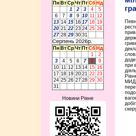
Пн
Вт
Ср
Чт
Пт
Сб
Нд
гра
1
2
3
4
5
6
7
8
9
10
11
12
Певн
13
14
15
16
17
18
19
рест
20
21
22
23
24
25
26
прив
27
28
29
30
31
держ
Серпень 2026p.
грив
Пн
Вт
Ср
Чт
Пт
Сб
Нд
декл
слов
1
2
доде
3
4
5
6
7
8
9
при 
10
11
12
13
14
15
16
діял
17
18
19
20
21
22
23
Рівн
24
25
26
27
28
29
30
МИДЛ
31
пере
подо
ваго
Новини Рівне
добі
скеру