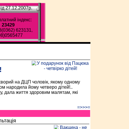
ід 27.12.2007p.
латний індекс:
23429
8(0362) 623131,
98)0565477
ава газета!
!
хворий на ДЦП чоловік, якому одному
ом народила йому четверо дітей!..
у, дала життя здоровим малятам, які
=>>>=
льтація