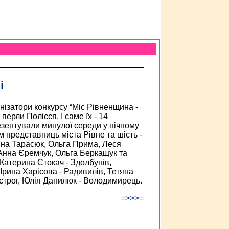
і
нізатори конкурсу “Міс Рівненщина -
перли Полісся. І саме їх - 14
езентували минулої середи у нічному
ім представниць міста Рівне та шість -
нна Тарасюк, Ольга Прима, Леся
Анна Єремчук, Ольга Беркащук та
Катерина Стокач - Здолбунів,
 Ірина Харісова - Радивилів, Тетяна
 Острог, Юлія Данилюк - Володимирець.
=>>>=