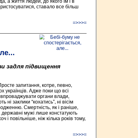
, а життя людей, до якого їм і в
ристосуватися, ставало все більш
=>>>=
ле...
ви задля підвищення
росте запитання, котре, певно,
ох українців. Адже поки що всі
 впроваджувати органи влади,
ь ні заклики “кохатись”, ні вісім
одженню. Смертність, як і раніше,
 державні мужі лише констатують
оч і повільніше, ніж кілька років тому,
=>>>=