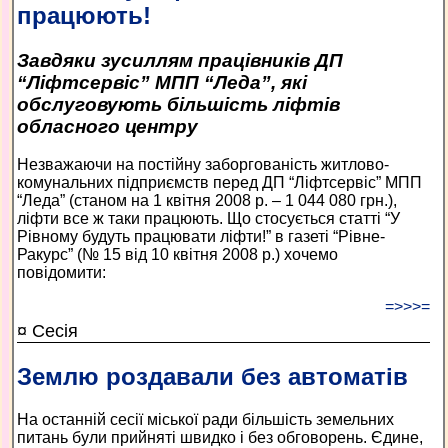
працюють!
Завдяки зусиллям працівників ДП
“Ліфтсервіс” МПП “Леда”, які
обслуговують більшість ліфтів
обласного центру
Незважаючи на постійну заборгованість житлово-
комунальних підприємств перед ДП “Ліфтсервіс” МПП
“Леда” (станом на 1 квітня 2008 р. – 1 044 080 грн.),
ліфти все ж таки працюють. Що стосується статті “У
Рівному будуть працювати ліфти!” в газеті “Рівне-
Ракурс” (№ 15 від 10 квітня 2008 р.) хочемо
повідомити:
=>>>=
¤ Сесія
Землю роздавали без автоматів
На останній сесії міської ради більшість земельних
питань були прийняті швидко і без обговорень. Єдине,