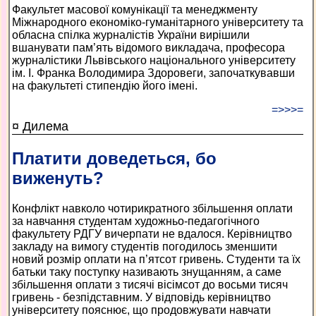
Факультет масової комунікації та менеджменту
Міжнародного економіко-гуманітарного університету та
обласна спілка журналістів України вирішили
вшанувати пам’ять відомого викладача, професора
журналістики Львівського національного університету
ім. І. Франка Володимира Здоровеги, започаткувавши
на факультеті стипендію його імені.
=>>>=
¤ Дилема
Платити доведеться, бо
виженуть?
Конфлікт навколо чотирикратного збільшення оплати
за навчання студентам художньо-педагогічного
факультету РДГУ вичерпати не вдалося. Керівництво
закладу на вимогу студентів погодилось зменшити
новий розмір оплати на п’ятсот гривень. Студенти та їх
батьки таку поступку називають знущанням, а саме
збільшення оплати з тисячі вісімсот до восьми тисяч
гривень - безпідставним. У відповідь керівництво
університету пояснює, що продовжувати навчати