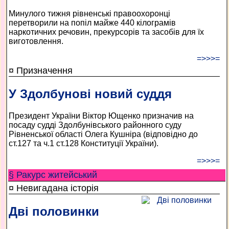
Минулого тижня рівненські правоохоронці
перетворили на попіл майже 440 кілограмів
наркотичних речовин, прекурсорів та засобів для їх
виготовлення.
=>>>=
¤ Призначення
У Здолбунові новий суддя
Президент України Віктор Ющенко призначив на
посаду судді Здолбунівського районного суду
Рівненської області Олега Кушніра (відповідно до
ст.127 та ч.1 ст.128 Конституції України).
=>>>=
§ Ракурс житейський
¤ Невигадана історія
Дві половинки