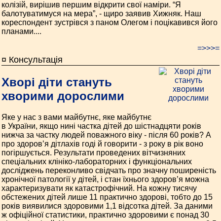
колізій, вирішив першим відкрити свої наміри. “Я
балотуватимуся на мера”, - щиро заявив Хижняк. Наш
кореспондент зустрівся з паном Олегом і поцікавився його
планами....
=>>>=
¤ Консультація
Хворі діти стануть
хворими дорослими
Яке у нас з вами майбутнє, яке майбутнє
в України, якщо нині частка дітей до шістнадцяти років
нижча за частку людей поважного віку - після 60 років? А
про здоров’я дітлахів годі й говорити - з року в рік воно
погіршується. Результати проведених вітчизняних
спеціальних клініко-лабораторних і функціональних
досліджень переконливо свідчать про значну поширеність
хронічної патології у дітей, і стан їхнього здоров’я можна
характеризувати як катастрофічний. На кожну тисячу
обстежених дітей лише 11 практично здорові, тобто до 15
років виявилися здоровими 1,1 відсотка дітей. За даними
ж офіційної статистики, практично здоровими є понад 30