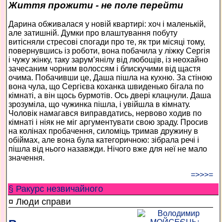
Життя прожити - не поле перейти
Дарина обживалася у новій квартирі: хоч і маленькій,
але затишній. Думки про влаштування побуту
витісняли стресові спогади про те, як три місяці тому,
повернувшись із роботи, вона побачила у ліжку Сергія
і чужу жінку, таку зарум’янілу від любощів, із неохайно
зачесаним чорним волоссям і блискучими від щастя
очима. Побачивши це, Даша пішла на кухню. За стіною
вона чула, що Сергієва коханка швиденько бігала по
кімнаті, а він щось бурмотів. Ось двері клацнули. Даша
зрозуміла, що чужинка пішла, і увійшла в кімнату.
Чоловік намагався виправдатись, нервово ходив по
кімнаті і ніяк не міг аргументувати свою зраду. Просив
на колінах пробачення, силоміць тримав дружину в
обіймах, але вона була категоричною: зібрала речі і
пішла від нього назавжди. Нічого вже для неї не мало
значення.
=>>>=
§ Ракурс незвичайного
¤ Люди справи