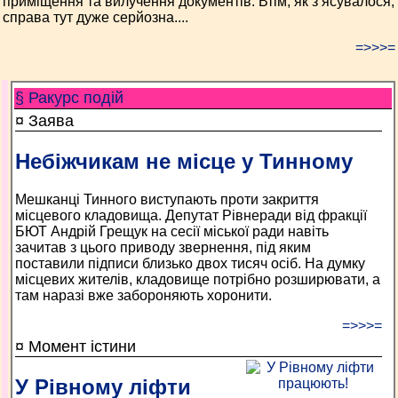
приміщення та вилучення документів. Втім, як з’ясувалося,
справа тут дуже серйозна....
=>>>=
§ Ракурс подій
¤ Заява
Небіжчикам не місце у Тинному
Мешканці Тинного виступають проти закриття
місцевого кладовища. Депутат Рівнеради від фракції
БЮТ Андрій Грещук на сесії міської ради навіть
зачитав з цього приводу звернення, під яким
поставили підписи близько двох тисяч осіб. На думку
місцевих жителів, кладовище потрібно розширювати, а
там наразі вже забороняють хоронити.
=>>>=
¤ Момент істини
У Рівному ліфти