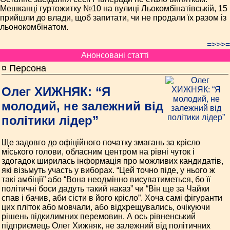
Мешканці гуртожитку №10 на вулиці Льокомбінатівській, 15
прийшли до влади, щоб запитати, чи не продали їх разом із
льонокомбінатом.
=>>>=
Анонсовані статті
¤ Персона
Олег ХИЖНЯК: “Я
молодий, не залежний від
політики лідер”
Ще задовго до офіційного початку змагань за крісло
міського голови, обласним центром на рівні чуток і
здогадок ширилась інформація про можливих кандидатів,
які візьмуть участь у виборах. “Цей точно піде, у нього ж
такі амбіції” або “Вона неодмінно висуватиметься, бо її
політичні боси дадуть такий наказ” чи “Він ще за Чайки
спав і бачив, аби сісти в його крісло”. Хоча самі фігуранти
цих пліток або мовчали, або відхрещувались, очікуючи
рішень підкилимних перемовин. А ось рівненський
підприємець Олег Хижняк, не залежний від політичних