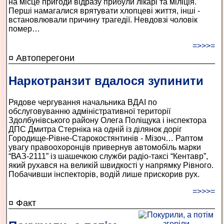
на місце пригоди відразу прибули лікарі та міліція.
Перші намагалися врятувати хлопцеві життя, інші -
встановлювали причину трагедії. Невдовзі чоловік
помер…
=>>>=
¤ Автоперегони
Наркотранзит вдалося зупинити
Рядове чергування начальника ВДАІ по
обслуговуванню адміністративної території
Здолбунівського району Олега Поліщука і інспектора
ДПС Дмитра Стерніка на одній із ділянок доріг
Городище-Рівне-Старокостянтинів - Мізоч… Раптом
увагу правоохоронців привернув автомобіль марки
“ВАЗ-2111” із шашечкою служби радіо-таксі “Кентавр”,
який рухався на великій швидкості у напрямку Рівного.
Побачивши інспекторів, водій лише прискорив рух.
=>>>=
¤ Факт