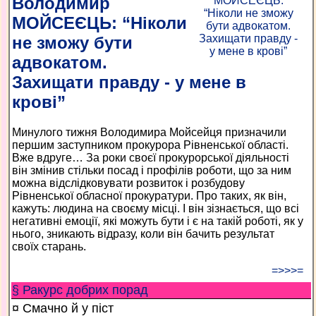
Володимир
МОЙСЕЄЦЬ: “Ніколи
не зможу бути
адвокатом.
Захищати правду - у мене в
крові”
Минулого тижня Володимира Мойсейця призначили
першим заступником прокурора Рівненської області.
Вже вдруге… За роки своєї прокурорської діяльності
він змінив стільки посад і профілів роботи, що за ним
можна відслідковувати розвиток і розбудову
Рівненської обласної прокуратури. Про таких, як він,
кажуть: людина на своєму місці. І він зізнається, що всі
негативні емоції, які можуть бути і є на такій роботі, як у
нього, зникають відразу, коли він бачить результат
своїх старань.
=>>>=
§ Ракурс добрих порад
¤ Смачно й у піст