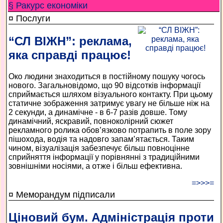
§ Ракурс економiки
¤ Послуги
“СЛ ВІЖН”: реклама,
яка справді працює!
Око людини знаходиться в постійному пошуку чогось
нового. Загальновідомо, що 90 відсотків інформації
сприймається шляхом візуального контакту. При цьому
статичне зображення затримує увагу не більше ніж на
2 секунди, а динамічне - в 6-7 разів довше. Тому
динамічний, яскравий, повноколірний сюжет
рекламного ролика обов’язково потрапить в поле зору
пішохода, водія та надовго запам’ятається. Таким
чином, візуалізація забезпечує більш повноцінне
сприйняття інформації у порівнянні з традиційними
зовнішніми носіями, а отже і більш ефективна.
=>>>=
¤ Меморандум підписали
Ціновий бум. Адміністрація проти