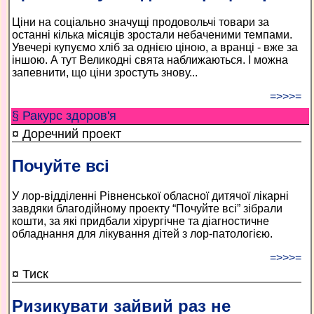
Ціни на соціально значущі продовольчі товари за
останні кілька місяців зростали небаченими темпами.
Увечері купуємо хліб за однією ціною, а вранці - вже за
іншою. А тут Великодні свята наближаються. І можна
запевнити, що ціни зростуть знову...
=>>>=
§ Ракурс здоров'я
¤ Доречний проект
Почуйте всі
У лор-відділенні Рівненської обласної дитячої лікарні
завдяки благодійному проекту “Почуйте всі” зібрали
кошти, за які придбали хірургічне та діагностичне
обладнання для лікування дітей з лор-патологією.
=>>>=
¤ Тиск
Ризикувати зайвий раз не