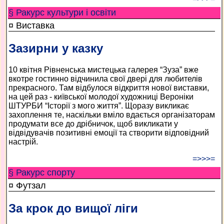
§ Ракурс культури і освіти
¤ Виставка
Зазирни у казку
10 квітня Рівненська мистецька галерея “Зуза” вже
вкотре гостинно відчинила свої двері для любителів
прекрасного. Там відбулося відкриття нової виставки,
на цей раз - київської молодої художниці Вероніки
ШТУРБИ “Історії з мого життя”. Щоразу викликає
захоплення те, наскільки вміло вдається організаторам
продумати все до дрібничок, щоб викликати у
відвідувачів позитивні емоції та створити відповідний
настрій.
=>>>=
§ Ракурс спорту
¤ Футзал
За крок до вищої ліги