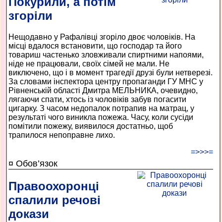
Покурили, а потім
згоріли
Нещодавно у Рафалівці згоріло двоє чоловіків. На
місці вдалося встановити, що господар та його
товариш частенько зловживали спиртними напоями,
ніде не працювали, своїх сімей не мали. Не
виключено, що і в момент трагедії друзі були нетверезі.
За словами інспектора центру пропаганди ГУ МНС у
Рівненській області Дмитра МЕЛЬНИКА, очевидно,
лягаючи спати, хтось із чоловіків забув погасити
цигарку. З часом недопалок потрапив на матрац, у
результаті чого виникла пожежа. Часу, коли сусіди
помітили пожежу, виявилося достатньо, щоб
трапилося непоправне лихо.
=>>>=
¤ Обов’язок
Правоохоронці
спалили речові
докази