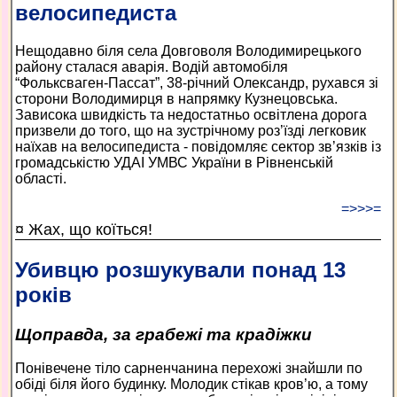
велосипедиста
Нещодавно біля села Довговоля Володимирецького
району сталася аварія. Водій автомобіля
“Фольксваген-Пассат”, 38-річний Олександр, рухався зі
сторони Володимирця в напрямку Кузнецовська.
Зависока швидкість та недостатньо освітлена дорога
призвели до того, що на зустрічному роз’їзді легковик
наїхав на велосипедиста - повідомляє сектор зв’язків із
громадськістю УДАІ УМВС України в Рівненській
області.
=>>>=
¤ Жах, що коїться!
Убивцю розшукували понад 13
років
Щоправда, за грабежі та крадіжки
Понівечене тіло сарненчанина перехожі знайшли по
обіді біля його будинку. Молодик стікав кров’ю, а тому