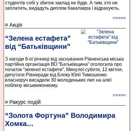
студентів собі у збиток заклад не буде. А тим, хто не
заплатить, видадуть диплом бакалавра і відрахують.
=>>>=
¤ Акція
“Зелена естафета”
від “Батьківщини”
З нагоди 8-ої річниці від заснування Рівненська міська
партійна організація ВО “Батьківщина” оголосила про
початок “зеленої естафети”. Минулої суботи, 12 квітня,
депутати Рівнеради від Блоку Юлії Тимошенко
власноруч висадили 30 молоденьких лип на алеї
поблизу міськвиконкому.
=>>>=
¤ Ракурс подій
“Золота Фортуна” Володимира
Хомка…