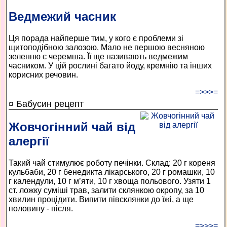
Ведмежий часник
Ця порада найперше тим, у кого є проблеми зі
щитоподібною залозою. Мало не першою весняною
зеленню є черемша. Її ще називають ведмежим
часником. У цій рослині багато йоду, кремнію та інших
корисних речовин.
=>>>=
¤ Бабусин рецепт
Жовчогінний чай від
алергії
Такий чай стимулює роботу печінки. Склад: 20 г кореня
кульбаби, 20 г бенедикта лікарського, 20 г ромашки, 10
г календули, 10 г м’яти, 10 г хвоща польового. Узяти 1
ст. ложку суміші трав, залити склянкою окропу, за 10
хвилин процідити. Випити півсклянки до їжі, а ще
половину - після.
=>>>=