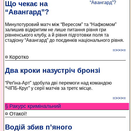
Що чекає на
“Авангард”?
Минулотуровий матч між “Вересом” та “Нафкомом”
залишив відкритим не лише питання рівня гри
рівненського клубу, а й рівня підготовки поля та
стадіону “Авангард” до поєдинків національного рівня.
=>>>=
¤ Коротко
Два кроки назустріч бронзі
“Реґіна-Арт” здобула дві перемоги над командою
“ЧІПБ-Круг” у серії матчів за третє місце.
=>>>=
§ Ракурс кримінальний
¤ Отакої!
Водій збив п’яного