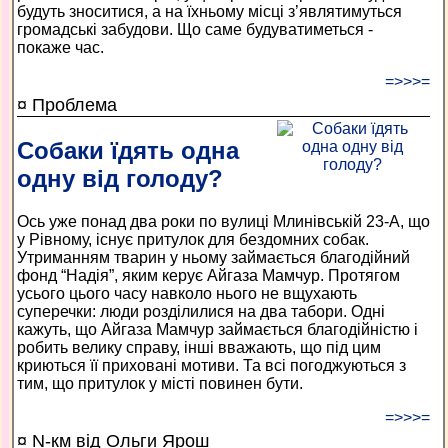
будуть зноситися, а на їхньому місці з’являтимуться
громадські забудови. Що саме будуватиметься -
покаже час.
=>>>=
¤ Проблема
Собаки їдять одна
одну від голоду?
Ось уже понад два роки по вулиці Млинівській 23-А, що
у Рівному, існує притулок для бездомних собак.
Утриманням тварин у ньому займається благодійний
фонд “Надія”, яким керує Айгаза Мамчур. Протягом
усього цього часу навколо нього не вщухають
суперечки: люди розділилися на два табори. Одні
кажуть, що Айгаза Мамчур займається благодійністю і
робить велику справу, інші вважають, що під цим
криються її приховані мотиви. Та всі погоджуються з
тим, що притулок у місті повинен бути.
=>>>=
¤ N-км від Ольги Ярош