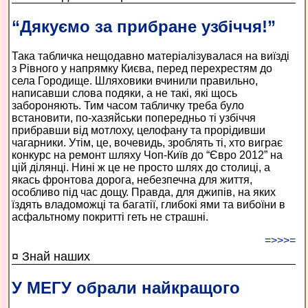
“Дякуємо за прибране узбіччя!”
Така табличка нещодавно матеріалізувалася на виїзді
з Рівного у напрямку Києва, перед перехрестям до
села Городище. Шляховики вчинили правильно,
написавши слова подяки, а не такі, які щось
забороняють. Тим часом табличку треба було
встановити, по-хазяйськи попередньо ті узбіччя
прибравши від мотлоху, целофану та прорідивши
чагарники. Утім, це, вочевидь, зроблять ті, хто виграє
конкурс на ремонт шляху Чоп-Київ до “Євро 2012” на
цій ділянці. Нині ж це не просто шлях до столиці, а
якась фронтова дорога, небезпечна для життя,
особливо під час дощу. Правда, для джипів, на яких
їздять владоможці та багатії, глибокі ями та вибоїни в
асфальтному покритті геть не страшні.
=>>>=
¤ Знай наших
У МЕГУ обрали найкращого