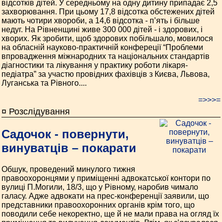
відсотків дітей. У середньому на одну дитину припадає 2,5
захворювання. При цьому 17,8 відсотка обстежених дітей
мають чотири хвороби, а 14,6 відсотка - п’ять і більше
недуг. На Рівненщині живе 300 000 дітей - і здорових, і
хворих. Як зробити, щоб здорових побільшало, мовилося
на обласній науково-практичній конфереції “Проблеми
впровадження міжнародних та національних стандартів
діагностики та лікування у практику роботи лікаря-
педіатра” за участю провідних фахівців з Києва, Львова,
Луганська та Рівного....
=>>>=
¤ Розслідування
Садочок - повернути,
винуватців – покарати
Обшук, проведений минулого тижня
правоохоронцями у приміщенні адвокатської контори по
вулиці П.Могили, 18/3, що у Рівному, наробив чимало
галасу. Адже адвокати на прес-конференції заявили, що
представники правоохоронних органів крім того, що
поводили себе некоректно, ще й не мали права на огляд їх