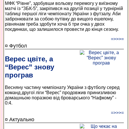
МФК “Рівне”, здобувши вольову перемогу у виїзному
матчі із “ЗБК-5”, закріпився на другій позиції у турнірній
таблиці першої ліги чемпіонату України з футзалу. Аби
забронювати за собою путівку до вищого ешелону,
рівнянам треба здобути хоча б три очка у двох
поєдинках, що залишилося провести до кінця сезону.
=>>>=
¤ Футбол
Верес цвіте, а
“Верес” знову
програв
Весняну частину чемпіонату України з футболу серед
команд другої ліги “Верес” продовжив принизливою
домашньою поразкою від броварського “Нафкому” -
0:4.
=>>>=
¤ Актуально