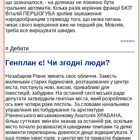
що зазначалося, - на ділянках не повинно бути
гральних автоматів. Кілька разів керівник фракції БЮТ
Віталій ПЕРШОГУБА зробив зауваження
народообранцям з приводу того, що низка питань
чекає свого вирішення вже не перший рік. Мовляв,
треба все вирішувати швидко.
=>>>=
¤ Дебати
Генплан є! Чи згодні люди?
Незабаром Рівне змінить своє обличчя. Замість
маленьких старих будиночків, розташованих у центрі
міста, постануть нові, високі, привабливі для
інвестицій, забудови. На останній сесії міської ради
депутати затвердили генплан міста, який розроблявся
ось вже чотири роки поспіль. За словами начальника
управління містобудування та архітектури
Рівненського міськвиконкому Анатолія ХРАБАНА,
більш суттєвих змін він зазнав за останній рік, оскільки
місто почало розвиватися швидкими темпами та деякі
моменти перетворень довелося дещо відкоригувати. У
разі появи інвесторів, у центрі міста приватні будинки