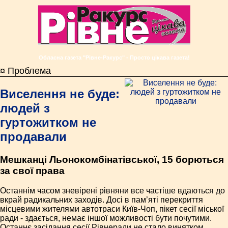
Обласна газета "Рівне-Ракурс" - Просто цікава газета!
¤ Проблема
Виселення не буде:
людей з
гуртожитком не
продавали
Мешканці Льонокомбінатівської, 15 борються
за свої права
Останнім часом зневірені рівняни все частіше вдаються до
вкрай радикальних заходів. Досі в пам’яті перекриття
місцевими жителями автотраси Київ-Чоп, пікет сесії міської
ради - здається, немає іншої можливості бути почутими.
Останнє засідання сесії Рівнеради не стало винятком.