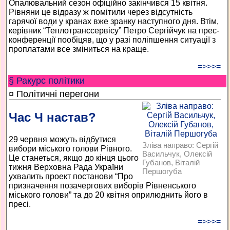
Опалювальний сезон офіційно закінчився 15 квітня.
Рівняни це відразу ж помітили через відсутність
гарячої води у кранах вже зранку наступного дня. Втім,
керівник “Теплотранссервісу” Петро Сергійчук на прес-
конференції пообіцяв, що у разі поліпшення ситуації з
проплатами все зміниться на краще.
=>>>=
§ Ракурс політики
¤ Політичні перегони
Час Ч настав?
29 червня можуть відбутися
Зліва направо: Сергій
вибори міського голови Рівного.
Васильчук, Олексій
Це станеться, якщо до кінця цього
Губанов, Віталій
тижня Верховна Рада України
Першогуба
ухвалить проект постанови “Про
призначення позачергових виборів Рівненського
міського голови” та до 20 квітня оприлюднить його в
пресі.
=>>>=