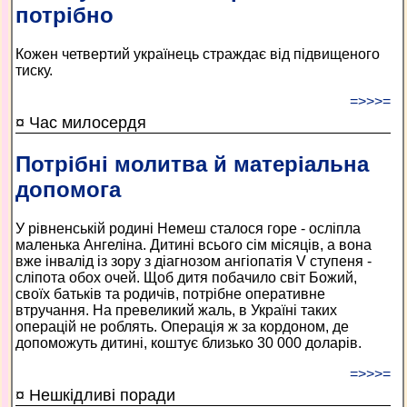
потрібно
Кожен четвертий українець страждає від підвищеного
тиску.
=>>>=
¤ Час милосердя
Потрібні молитва й матеріальна
допомога
У рівненській родині Немеш сталося горе - осліпла
маленька Ангеліна. Дитині всього сім місяців, а вона
вже інвалід із зору з діагнозом ангіопатія V ступеня -
сліпота обох очей. Щоб дитя побачило світ Божий,
своїх батьків та родичів, потрібне оперативне
втручання. На превеликий жаль, в Україні таких
операцій не роблять. Операція ж за кордоном, де
допоможуть дитині, коштує близько 30 000 доларів.
=>>>=
¤ Нешкідливі поради