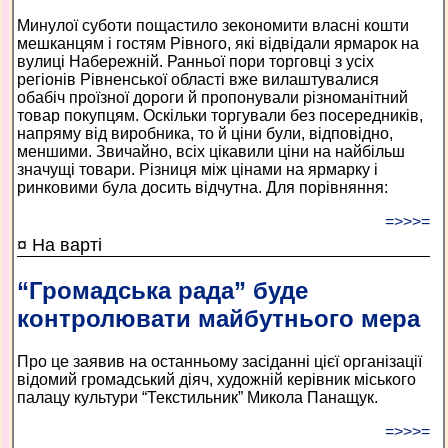
Минулої суботи пощастило зекономити власні кошти
мешканцям і гостям Рівного, які відвідали ярмарок на
вулиці Набережній. Ранньої пори торговці з усіх
регіонів Рівненської області вже вилаштувалися
обабіч проїзної дороги й пропонували різноманітний
товар покупцям. Оскільки торгували без посередників,
напряму від виробника, то й ціни були, відповідно,
меншими. Звичайно, всіх цікавили ціни на найбільш
значущі товари. Різниця між цінами на ярмарку і
ринковими була досить відчутна. Для порівняння:
=>>>=
¤ На варті
“Громадська рада” буде
контролювати майбутнього мера
Про це заявив на останньому засіданні цієї організації
відомий громадський діяч, художній керівник міського
палацу культури “Текстильник” Микола Панащук.
=>>>=