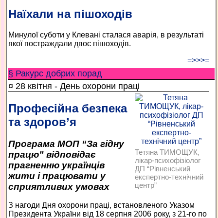
Наїхали на пішоходів
Минулої суботи у Клевані сталася аварія, в результаті
якої постраждали двоє пішоходів.
=>>>=
§ Ракурс добрих порад
¤ 28 квітня - День охорони праці
Професійна безпека
та здоров’я
Програма МОП “За гідну
Тетяна ТИМОЩУК,
працю” відповідає
лікар-психофізіолог
прагненню українців
ДП “Рівненський
жити і працювати у
експертно-технічний
центр”
сприятливих умовах
З нагоди Дня охорони праці, встановленого Указом
Президента України від 18 серпня 2006 року, з 21-го по