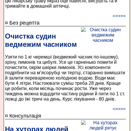
цю лікарську траву якраз оце навесні, висушіть та й
тримайте в домашній аптечці.
=>>>=
¤ Без рецепта
Очистка судин
ведмежим часником
Узяти по 1 кг черемші (ведмежий часник по-іншому),
хріну, лимонів та цибулі. Усе це гарненько помити й
почистити, окрім шкірки лимонів. Усі компоненти
подрібнити на м’ясорубці чи тертці, старанно вимішати
й залити перевареною холодною водою. Води має
бути 4 літри. Настоювати суміш треба 28 днів. Краще
це робити, коли місяць починає рости. Уже через
тиждень можна відцідити частину рідини й пити по 1 ст.
ложці до їжі тричі на день. Курс лікування - 80 днів.
=>>>=
¤ Консультація
На хуторах людей