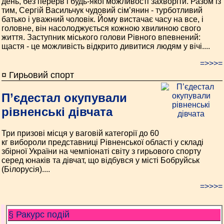
день, без перерв і будь-якої можливості захворіти. Разом із
тим, Сергій Васильчук чудовий сім’янин - турботливий
батько і уважний чоловік. Йому вистачає часу на все, і
головне, він насолоджується кожною хвилиною свого
життя. Заступник міського голови Рівного впевнений:
щастя - це можливість відкрито дивитися людям у вічі....
=>>>=
¤ Гирьовий спорт
П’єдестал окупували
рівненські дівчата
Три призові місця у ваговій категорії до 60
кг вибороли представниці Рівненської області у складі
збірної України на чемпіонаті світу з гирьового спорту
серед юнаків та дівчат, що відбувся у місті Бобруйськ
(Білорусія)....
=>>>=
§ Ракурс подій