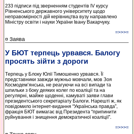
233 підписи під зверненням студентів IV курсу
Рівненського державного університету щодо
неправомірності дій керівництва вузу направлено
Міністру освіти і науки України Івану Вакарчуку.
=>>>=
¤ Заява
У БЮТ терпець урвався. Балогу
просять зійти з дороги
Терпець у Блоку Юлії Тимошенко урвався. Її
представники завжди мужньо мовчали, мов Зоя
Космодем’янська, не реагуючи на всі випади та
шпильки з боку деяких колег по коаліції та на
регулярні, майже щоденні, хамуваті заяви глави
президентського секретаріату Балоги. Нарешті ж, як
повідомило інтернет-видання “Українська правда”,
фракція БЮТ вимагає від Президента “припинити
руйнування і знищення демократичної коаліції”.
=>>>=