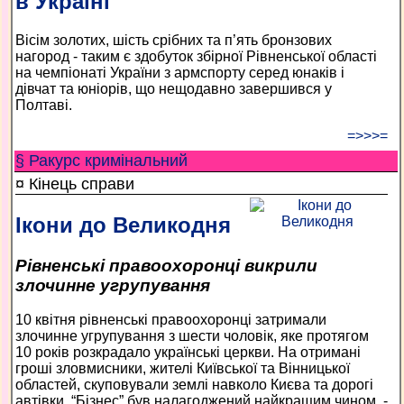
в Україні
Вісім золотих, шість срібних та п’ять бронзових
нагород - таким є здобуток збірної Рівненської області
на чемпіонаті України з армспорту серед юнаків і
дівчат та юніорів, що нещодавно завершився у
Полтаві.
=>>>=
§ Ракурс кримінальний
¤ Кінець справи
Ікони до Великодня
Рівненські правоохоронці викрили
злочинне угрупування
10 квітня рівненські правоохоронці затримали
злочинне угрупування з шести чоловік, яке протягом
10 років розкрадало українські церкви. На отримані
гроші зловмисники, жителі Київської та Вінницької
областей, скуповували землі навколо Києва та дорогі
автівки. “Бізнес” був налагоджений найкращим чином, -