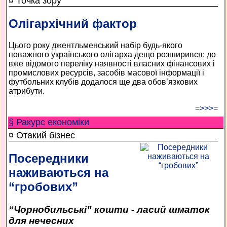
¤ Точка зору
Олігархічний фактор
Цього року джентльменський набір будь-якого
поважного українського олігарха дещо розширився: до
вже відомого переліку наявності власних фінансових і
промислових ресурсів, засобів масової інформації і
футбольних клубів додалося ще два обов’язкових
атрибути.
=>>>=
§ Ракурс економiки
¤ Отакий бізнес
Посередники
наживаються на
“гробових”
“Чорнобильські” кошти - ласий шматок
для нечесних