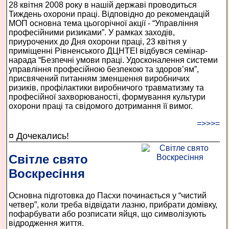
28 квітня 2008 року в нашій державі проводиться
Тиждень охорони праці. Відповідно до рекомендацій
МОП основна тема цьогорічної акції - “Управління
професійними ризиками”. У рамках заходів,
приурочених до Дня охорони праці, 23 квітня у
приміщенні Рівненського ДЦНТЕІ відбувся семінар-
нарада “Безпечні умови праці. Удосконалення системи
управління професійною безпекою та здоров’ям”,
присвячений питанням зменшення виробничих
ризиків, профілактики виробничого травматизму та
професійної захворюваності, формування культури
охорони праці та свідомого дотримання її вимог.
=>>>=
¤ Дочекались!
Світле свято
Воскресіння
Основна підготовка до Пасхи починається у “чистий
четвер”, коли треба відвідати лазню, прибрати домівку,
пофарбувати або розписати яйця, що символізують
відродження життя.