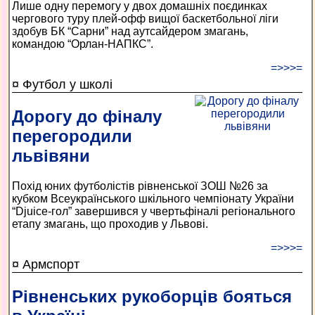
Лише одну перемогу у двох домашніх поєдинках
чергового туру плей-офф вищої баскетбольної ліги
здобув БК “Сарни” над аутсайдером змагань,
командою “Орлан-НАПКС”.
=>>>=
¤ Футбол у школі
Дорогу до фіналу
перегородили
львівяни
Похід юних футболістів рівненської ЗОШ №26 за
кубком Всеукраїнського шкільного чемпіонату України
“Djuice-гол” завершився у чвертьфіналі регіонального
етапу змагань, що проходив у Львові.
=>>>=
¤ Армспорт
Рівненських рукоборців бояться