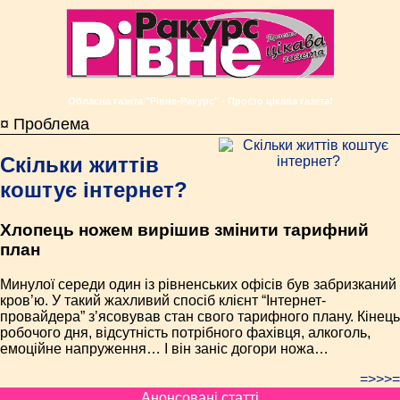
Обласна газета "Рівне-Ракурс" - Просто цікава газета!
¤ Проблема
Скільки життів
коштує інтернет?
Хлопець ножем вирішив змінити тарифний
план
Минулої середи один із рівненських офісів був забризканий
кров’ю. У такий жахливий спосіб клієнт “Інтернет-
провайдера” з’ясовував стан свого тарифного плану. Кінець
робочого дня, відсутність потрібного фахівця, алкоголь,
емоційне напруження… І він заніс догори ножа…
=>>>=
Анонсовані статті