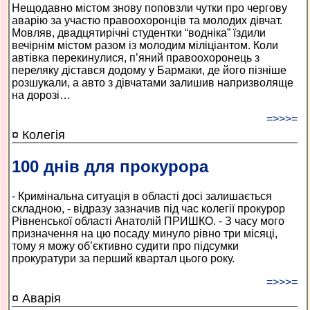
Нещодавно містом знову поповзли чутки про чергову
аварію за участю правоохоронців та молодих дівчат.
Мовляв, двадцятирічні студентки “водніка” їздили
вечірнім містом разом із молодим міліціантом. Коли
автівка перекинулися, п’яний правоохоронець з
переляку дістався додому у Бармаки, де його пізніше
розшукали, а авто з дівчатами залишив напризволяще
на дорозі…
=>>>=
¤ Колегія
100 днів для прокурора
- Кримінальна ситуація в області досі залишається
складною, - відразу зазначив під час колегії прокурор
Рівненської області Анатолій ПРИШКО. - З часу мого
призначення на цю посаду минуло рівно три місяці,
тому я можу об’єктивно судити про підсумки
прокуратури за перший квартал цього року.
=>>>=
¤ Аварія