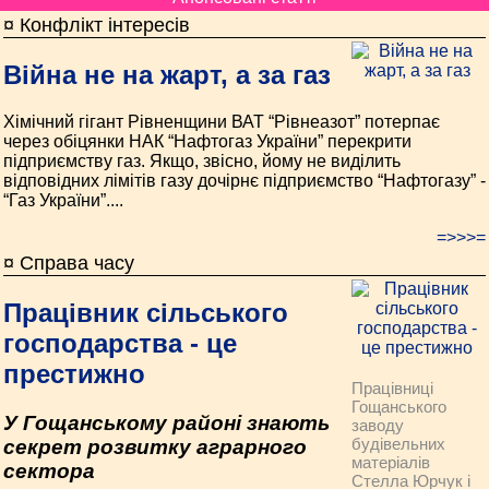
¤ Конфлікт інтересів
Війна не на жарт, а за газ
Хімічний гігант Рівненщини ВАТ “Рівнеазот” потерпає
через обіцянки НАК “Нафтогаз України” перекрити
підприємству газ. Якщо, звісно, йому не виділить
відповідних лімітів газу дочірнє підприємство “Нафтогазу” -
“Газ України”....
=>>>=
¤ Справа часу
Працівник сільського
господарства - це
престижно
Працівниці
Гощанського
У Гощанському районі знають
заводу
будівельних
секрет розвитку аграрного
матеріалів
сектора
Стелла Юрчук і