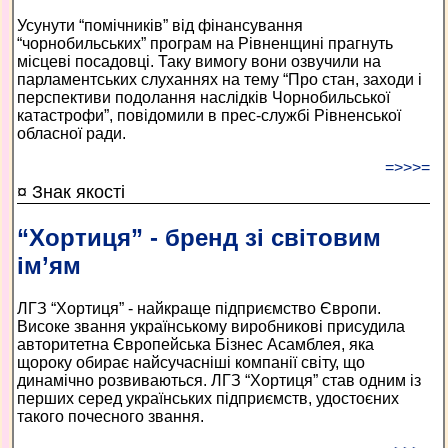
Усунути “помічників” від фінансування
“чорнобильських” програм на Рівненщині прагнуть
місцеві посадовці. Таку вимогу вони озвучили на
парламентських слуханнях на тему “Про стан, заходи і
перспективи подолання наслідків Чорнобильської
катастрофи”, повідомили в прес-службі Рівненської
обласної ради.
=>>>=
¤ Знак якості
“Хортиця” - бренд зі світовим
ім’ям
ЛГЗ “Хортиця” - найкраще підприємство Європи.
Високе звання українському виробникові присудила
авторитетна Європейська Бізнес Асамблея, яка
щороку обирає найсучасніші компанії світу, що
динамічно розвиваються. ЛГЗ “Хортиця” став одним із
перших серед українських підприємств, удостоєних
такого почесного звання.