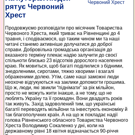
рятує Червоний
Хрест
Продовжуємо розповідати про місячник Товариства
Червоного Хреста, який триває на Рівненщині до 4
травня, і сподіваємося, що таким чином ми та наші
читачі станемо активніше долучатися до доброї
справи. Добровільна громадська організація до
вказаного терміну плекає надію залучити до своєї
спільноти близько 23 відсотків дорослого населення
краю. Як мовиться, щоб багаті поділилися з бідними,
знедоленими, сиротами, тяжко хворими і взагалі
ображеними долею. Утім, саме наші заможні люди
неохоче відгукуються на заклики допомогти грошима.
Що ж, люди, які звикли “піднімати” за рік мільйон,
просто не можуть жити інакше, а не тому, що не
люблять Україну та її громадян. Вони двадцять років
так живуть. Захід задоволений тим, що українські
багатії переводять мільйони та інвестують економіку й
так благополучних країн. А на що ж покладає надії
голова Рівненського обласного Товариства Червоного
Хреста Володимир Сокаленко у дні, коли на
державному рівні 18 квітня відзначається 90-річчя