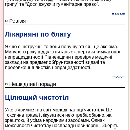
грипу” та “Досліджуючи гуманітарне право”.
=>>>=
¤ Ревізія
Лікарняні по блату
Якщо є інструкції, то вони порушуються - це аксіома.
Минулого року відділ з питань експертизи тимчасової
непрацездатності Рівненщини перевіряв медичні
заклади на предмет обґрунтованості видачі та
продовження листків непрацездатності.
=>>>=
¤ Нешкідливі поради
Цілющий чистотіл
Уже з’явилися на світ молоді пагінці чистотілу. Це
токсична трава і лікуватися нею треба обачно, як,
зрештою, й усіма народними засобами. Однак
можливості чистотілу насправді невичерпні. Зберіть