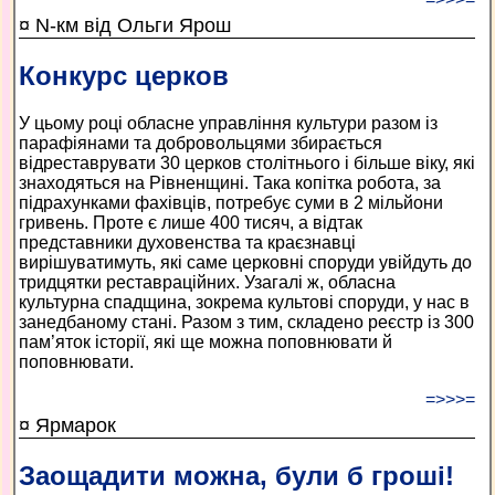
¤ N-км від Ольги Ярош
Конкурс церков
У цьому році обласне управління культури разом із
парафіянами та добровольцями збирається
відреставрувати 30 церков столітнього і більше віку, які
знаходяться на Рівненщині. Така копітка робота, за
підрахунками фахівців, потребує суми в 2 мільйони
гривень. Проте є лише 400 тисяч, а відтак
представники духовенства та краєзнавці
вирішуватимуть, які саме церковні споруди увійдуть до
тридцятки реставраційних. Узагалі ж, обласна
культурна спадщина, зокрема культові споруди, у нас в
занедбаному стані. Разом з тим, складено реєстр із 300
пам’яток історії, які ще можна поповнювати й
поповнювати.
=>>>=
¤ Ярмарок
Заощадити можна, були б гроші!