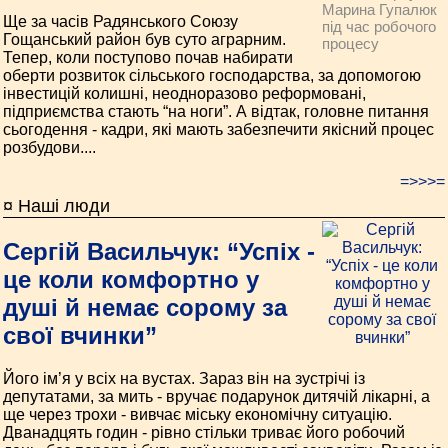
Марина Гупалюк
Ще за часів Радянського Союзу
під час робочого
Гощанський район був суто аграрним.
процесу
Тепер, коли поступово почав набирати
оберти розвиток сільського господарства, за допомогою
інвестицій колишні, неодноразово реформовані,
підприємства стають “на ноги”. А відтак, головне питання
сьогодення - кадри, які мають забезпечити якісний процес
розбудови....
=>>>=
¤ Наші люди
Сергій Васильчук: “Успіх -
це коли комфортно у
душі й немає сорому за
свої вчинки”
Його ім’я у всіх на вустах. Зараз він на зустрічі із
депутатами, за мить - вручає подарунок дитячій лікарні, а
ще через трохи - вивчає міську економічну ситуацію.
Дванадцять годин - рівно стільки триває його робочий