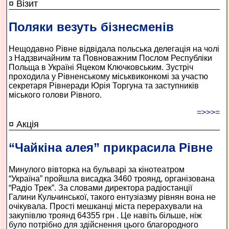
¤ Візит
Поляки везуть бізнесменів
Нещодавно Рівне відвідала польська делегація на чолі
з Надзвичайним та Повноважним Послом Республіки
Польща в Україні Яцеком Ключковським. Зустріч
проходила у Рівненському міськвиконкомі за участю
секретаря Рівнеради Юрія Торгуна та заступників
міського голови Рівного.
=>>>=
¤ Акція
“Чайкіна алея” прикрасила Рівне
Минулого вівторка на бульварі за кінотеатром
“Україна” пройшла висадка 3460 троянд, організована
“Радіо Трек”. За словами директора радіостанції
Галини Кульчинської, такого ентузіазму рівнян вона не
очікувала. Прості мешканці міста перерахували на
закупівлю троянд 64355 грн . Це навіть більше, ніж
було потрібно для здійснення цього благородного