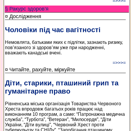
=>>>=
§ Ракурс здоров'я
¤ Дослідження
Чоловіки під час вагітності
Немовлята, батьками яких є підлітки, зазнають ризику,
пов’язаного зі здоров’ям уже при народженні,
вважають канадські вчені.
=>>>=
¤ Читайте, рахуйте, міркуйте
Діти, старики, пташиний грип та
гуманітарне право
Рівненська міська організація Товариства Червоного
Хреста впродовж багатьох років працює над
виконанням 10 програм, а саме: “Патронажна медична
служба”, “Турбота”, “Ветеран”, “Милосердя”, “Діти
України, “Діти вулиці”, “Червоний Хрест проти
туберкульозу та СНІДу”, “Запобігання пташиному