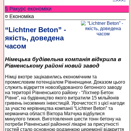
=>>>=
§ Ракурс економiки
¤ Економіка
“Lichtner Beton” -
якість, доведена
часом
Німецька будівельна компанія відкрила в
Рівненському районі новий завод
Німці вкотре зацікавились економічним та
промисловим потенціалом Рівненщини. Доказом цього
служить відкриття новозбудованого бетонного заводу
на території Рівненського району - “Ліхтнер Бетон
Рівне”, на будівництво якого витратили 15 мільйонів
гривень іноземних інвестицій. Урочистості з цієї нагоди
за участю керівництва компанії “Lichtner Beton” та
керманича області Віктора Матчука відбулися
минулого тижня. Виготовлення шести тонн бетону на
потреби Рівненської районної лікарні за присутності
гостей стало основною родзинкою церемонії відкриття