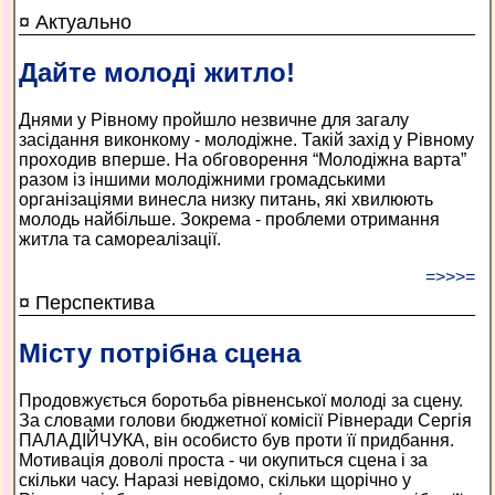
¤ Актуально
Дайте молоді житло!
Днями у Рівному пройшло незвичне для загалу
засідання виконкому - молодіжне. Такій захід у Рівному
проходив вперше. На обговорення “Молодіжна варта”
разом із іншими молодіжними громадськими
організаціями винесла низку питань, які хвилюють
молодь найбільше. Зокрема - проблеми отримання
житла та самореалізації.
=>>>=
¤ Перспектива
Місту потрібна сцена
Продовжується боротьба рівненської молоді за сцену.
За словами голови бюджетної комісії Рівнеради Сергія
ПАЛАДІЙЧУКА, він особисто був проти її придбання.
Мотивація доволі проста - чи окупиться сцена і за
скільки часу. Наразі невідомо, скільки щорічно у