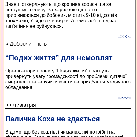
Знавці стверджують, що кропива корисніша за
петрушку і селеру. За харчовою цінністю
прирівнюється до бобових, містить 9-10 відсотків
крохмалю, 7 відсотків жирів. А гемоглобін під час
кип’ятіння не руйнується.
=>>>=
¤ Доброчинність
“Подих життя” для немовлят
Організатори проекту “Подих життя” прагнуть
привернути увагу громадськості до проблеми дитячої
смертності та залучити кошти на придбання медичного
обладнання.
=>>>=
¤ Фтизіатрія
Паличка Коха не здається
Відомо, що без коштів, і чималих, які потрібні на