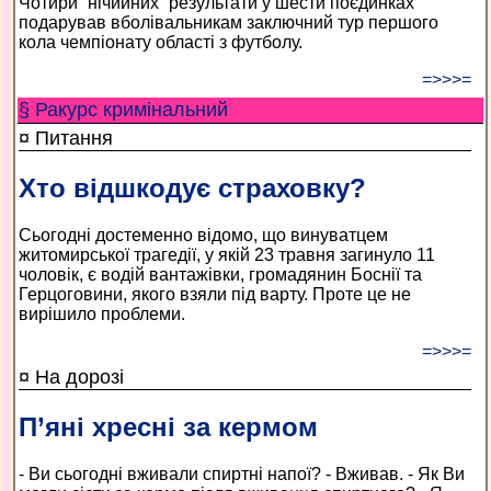
Чотири “нічийних” результати у шести поєдинках
подарував вболівальникам заключний тур першого
кола чемпіонату області з футболу.
=>>>=
§ Ракурс кримінальний
¤ Питання
Хто відшкодує страховку?
Сьогодні достеменно відомо, що винуватцем
житомирської трагедії, у якій 23 травня загинуло 11
чоловік, є водій вантажівки, громадянин Боснії та
Герцоговини, якого взяли під варту. Проте це не
вирішило проблеми.
=>>>=
¤ На дорозі
П’яні хресні за кермом
- Ви сьогодні вживали спиртні напої? - Вживав. - Як Ви