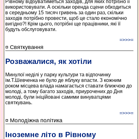
Рівному відбуватиметься заходів, для яких потрібно її
використовувати. А оскільки оренда сцени обходиться
в середньому 15 тисяч гривень за один раз, скільки
заходів потрібно провести, щоб це стало економічно
вигідно?! Крім цього, потрібні ще працівники, які її
будуть обслуговувати.
=>>>=
¤ Святкування
Розважалися, як хотіли
Минулої неділі у парку культури та відпочинку
ім.Т.Шевченка не було де яблуку впасти. З кожним
роком місцева влада намагається ставати ближчою до
молоді, а тому багато заходів, приурочених до Дня
молоді, були ініційовані самими винуватцями
святкувань.
=>>>=
¤ Молодіжна політика
Іноземне літо в Рівному