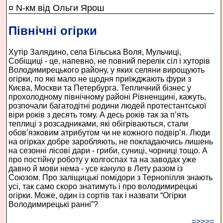
¤ N-км від Ольги Ярош
Північні огірки
Хутір Залядино, села Більська Воля, Мульчиці,
Собіщиці - це, напевно, не повний перелік сіл і хуторів
Володимирецького району, у яких селяни вирощують
огірки, по які мало не щодня приїжджають фури з
Києва, Москви та Петербурга. Тепличний бізнес у
прохолодному північному районі Рівненщині, кажуть,
розпочали багатодітні родини людей протестантської
віри років з десять тому. А десь років так за п’ять
теплиці з розсадниками, які обігріваються, стали
обов’язковим атрибутом чи не кожного подвір’я. Люди
на огірках добре заробляють, не покладаючись лишень
на сезонні лісові дари - гриби, суниці, чорниці тощо. А
про постійну роботу у колгоспах та на заводах уже
давно й мови нема - усе кануло в Лету разом із
Союзом. Про заліщицькі помідори з Тернопілля знають
усі, так само скоро знатимуть і про володимирецькі
огірки. Може, один із сортів так і назвати “Огірки
Володимирецькі ранні”?
=>>>=