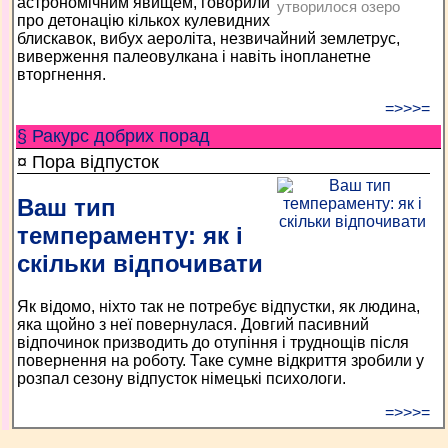
астрономічним явищем, говорили
утворилося озеро
про детонацію кількох кулевидних
блискавок, вибух аероліта, незвичайний землетрус,
виверження палеовулкана і навіть інопланетне
вторгнення.
=>>>=
§ Ракурс добрих порад
¤ Пора відпусток
Ваш тип
темпераменту: як і
скільки відпочивати
Як відомо, ніхто так не потребує відпустки, як людина,
яка щойно з неї повернулася. Довгий пасивний
відпочинок призводить до отупіння і труднощів після
повернення на роботу. Таке сумне відкриття зробили у
розпал сезону відпусток німецькі психологи.
=>>>=