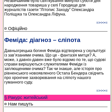
Незвичайним було святкування минулої суботи дня
народження товариша у селі Городище для
журналістів газети “Літопис Заходу” Олександра
Поліщука та Олександра Ліфуна.
=>>>=
¤ Офіційно
Феміда: діагноз – сліпота
Давньогрецька богиня Феміда відтворена у скульптурі
із зав’язаними очима. Що це - фантазія митця? А,
може, з давніх-давен вже було відомо по те, що судові
справи вирішуються служителями Феміди із
заплющеними очима? Так чи інакше, але історія про
рівненського новоявленого Остапа Бендера свідчить
про хронічне захворювання на сліпоту нашого
гуманного суду.
=>>>=
§ Ракурс житейський
¤ Нам пишуть