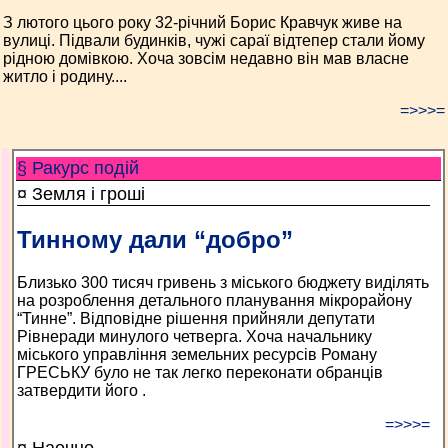
З лютого цього року 32-річний Борис Кравчук живе на
вулиці. Підвали будинків, чужі сараї відтепер стали йому
рідною домівкою. Хоча зовсім недавно він мав власне
житло і родину....
=>>>=
§ Ракурс подій
¤ Земля і гроші
Тинному дали “добро”
Близько 300 тисяч гривень з міського бюджету виділять
на розроблення детального планування мікрорайону
“Тинне”. Відповідне рішення прийняли депутати
Рівнеради минулого четверга. Хоча начальнику
міського управління земельних ресурсів Роману
ГРЕСЬКУ було не так легко переконати обранців
затвердити його .
=>>>=
¤ Наочно