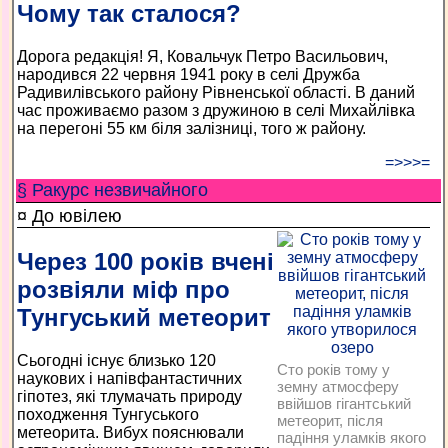
Чому так сталося?
Дорога редакція! Я, Ковальчук Петро Васильович,
народився 22 червня 1941 року в селі Дружба
Радивилівського району Рівненської області. В даний
час проживаємо разом з дружиною в селі Михайлівка
на перегоні 55 км біля залізниці, того ж району.
=>>>=
§ Ракурс незвичайного
¤ До ювілею
Через 100 років вчені
розвіяли міф про
Тунгуський метеорит
Сьогодні існує близько 120
Сто років тому у
наукових і напівфантастичних
земну атмосферу
гіпотез, які тлумачать природу
ввійшов гігантський
походження Тунгуського
метеорит, після
метеорита. Вибух пояснювали
падіння уламків якого