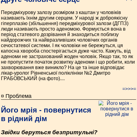
Передміхурову залозу розміром з каштан у чоловіків
називають їхнім другим серцем. У народі ж доброякісну
гіперплазію (збільшення) передміхурової залози (ДГПЗ)
люди називають просто аденомою. Формується вона в
період статевого дозрівання й знаходиться поблизу
найдорожчих та найвразливіших чоловічих органів
сечостатевої системи. І як чоловіки не бережуться, ця
капосна хвороба спостерігається дуже часто. Кажуть, від
аденоми не застрахований жоден чоловік. Якщо так, то як
не пропустити початок розвитку аденоми і що робити, коли
захворювання вже виникло? На це та інше відповідає
лікар-уролог Рівненської поліклініки №2 Дмитро
ГРАБОВСЬКИЙ (на фото)....
=>>>=
¤ Проблема
Його мрія - повернутися
в рідний дім
Звідки беруться безпритульні?