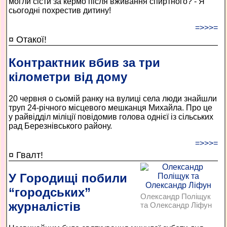
могли сісти за кермо після вживання спиртного? - Я
сьогодні похрестив дитину!
=>>>=
¤ Отакої!
Контрактник вбив за три
кілометри від дому
20 червня о сьомій ранку на вулиці села люди знайшли
труп 24-річного місцевого мешканця Михайла. Про це
у райвідділ міліції повідомив голова однієї із сільських
рад Березнівського району.
=>>>=
¤ Гвалт!
У Городищі побили
“городських”
Олександр Поліщук
журналістів
та Олександр Ліфун