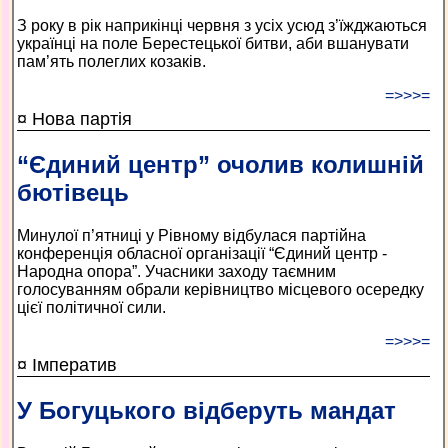
З року в рік наприкінці червня з усіх усюд з’їжджаються
українці на поле Берестецької битви, аби вшанувати
пам’ять полеглих козаків.
=>>>=
¤ Нова партія
“Єдиний центр” очолив колишній
бютівець
Минулої п’ятниці у Рівному відбулася партійна
конференція обласної організації “Єдиний центр -
Народна опора”. Учасники заходу таємним
голосуванням обрали керівництво місцевого осередку
цієї політичної сили.
=>>>=
¤ Імператив
У Богуцького відберуть мандат