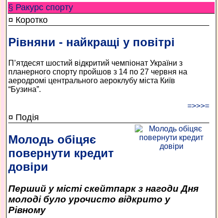
§ Ракурс спорту
¤ Коротко
Рівняни - найкращі у повітрі
П’ятдесят шостий відкритий чемпіонат України з
планерного спорту пройшов з 14 по 27 червня на
аеродромі центрального аероклубу міста Київ
“Бузина”.
=>>>=
¤ Подія
Молодь обіцяє
повернути кредит
довіри
Перший у місті скейтпарк з нагоди Дня
молоді було урочисто відкрито у
Рівному