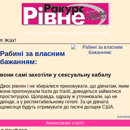
Обласна газета "Рівне-Ракурс" - Просто цікава газета!
¤ Жах!
Рабині за власним
бажанням:
вони самі захотіли у сексуальну кабалу
Двоє рівнян і не збиралися приховувати, що дівчатам, яким
вони пропонували їхати до Італії, доведеться займатися
проституцією. Щоправда, одразу ж уточнювали, що не
деінде, а у респектабельному готелі. За це дівчата
щомісяця будуть отримувати до тисячі доларів США.
=>>>=
Анонсовані статті