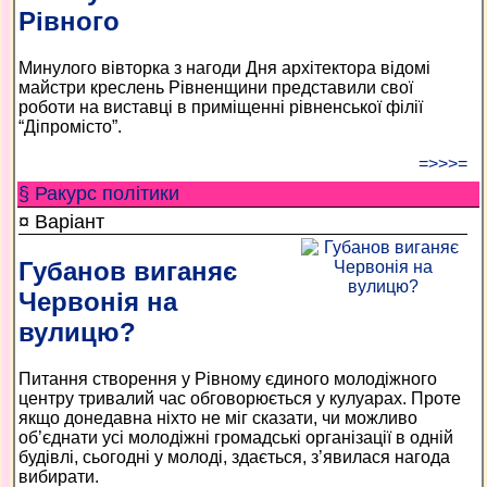
Рівного
Минулого вівторка з нагоди Дня архітектора відомі
майстри креслень Рівненщини представили свої
роботи на виставці в приміщенні рівненської філії
“Діпромісто”.
=>>>=
§ Ракурс політики
¤ Варіант
Губанов виганяє
Червонія на
вулицю?
Питання створення у Рівному єдиного молодіжного
центру тривалий час обговорюється у кулуарах. Проте
якщо донедавна ніхто не міг сказати, чи можливо
об’єднати усі молодіжні громадські організації в одній
будівлі, сьогодні у молоді, здається, з’явилася нагода
вибирати.