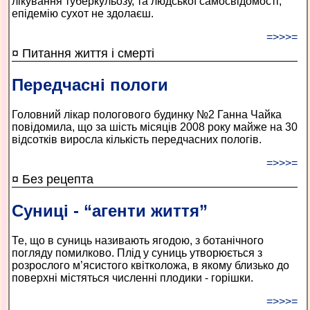
лікування туберкульозу, та людської самосвідомості,
епідемію сухот не здолаєш.
=>>>=
¤ Питання життя і смерті
Передчасні пологи
Головний лікар пологового будинку №2 Ганна Чайка
повідомила, що за шість місяців 2008 року майже на 30
відсотків виросла кількість передчасних пологів.
=>>>=
¤ Без рецепта
Суниці - “агенти життя”
Те, що в суниць називають ягодою, з ботанічного
погляду помилково. Плід у суниць утворюється з
розрослого м’ясистого квітколожа, в якому близько до
поверхні містяться численні плодики - горішки.
=>>>=