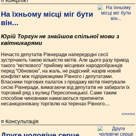
¤ Конфлікт
На їхньому місці міг бути
він...
Юрій Торгун не знайшов спільної мови з
квітникарями
Нечасто депутатів Рівнеради напередодні сесії
зустрічають такою кількістю квітів. Але цього разу привід
такого “квіткового” прийому місцевих народообранців
перед “Обновою”, на жаль, не радісний: назрів новий
конфлікт між підприємцями Рівного і депутатами.
Власники торгових палаток з продажу квітів пікетували
сесію Рівнеради, вимагаючи від депутатів не забирати їх
торговий ряд з вулиці Пересопницької. Саме таким
способом чиновники намагаються припинити
несанкціоновану торгівлю на теренах Рівного....
=>>>=
¤ Консультація
Друге чоловіче серце