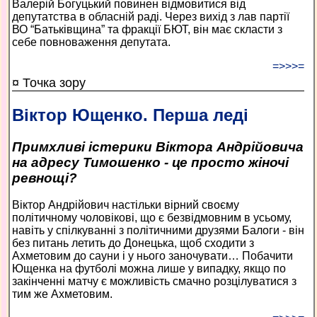
Валерій Богуцький повинен відмовитися від
депутатства в обласній раді. Через вихід з лав партії
ВО “Батьківщина” та фракції БЮТ, він має скласти з
себе повноваження депутата.
=>>>=
¤ Точка зору
Віктор Ющенко. Перша леді
Примхливі істерики Віктора Андрійовича
на адресу Тимошенко - це просто жіночі
ревнощі?
Віктор Андрійович настільки вірний своєму
політичному чоловікові, що є безвідмовним в усьому,
навіть у спілкуванні з політичними друзями Балоги - він
без питань летить до Донецька, щоб сходити з
Ахметовим до сауни і у нього заночувати… Побачити
Ющенка на футболі можна лише у випадку, якщо по
закінченні матчу є можливість смачно розцілуватися з
тим же Ахметовим.