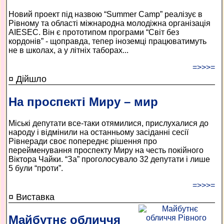
Новий проект під назвою “Summer Camp” реалізує в
Рівному та області міжнародна молодіжна організація
AIESEC. Він є прототипом програми “Світ без
кордонів” - щоправда, тепер іноземці працюватимуть
не в школах, а у літніх таборах...
=>>>=
¤ Дійшло
На проспекті Миру – мир
Міські депутати все-таки отямилися, прислухалися до
народу і відмінили на останньому засіданні сесії
Рівнеради своє попереднє рішення про
перейменування проспекту Миру на честь покійного
Віктора Чайки. “За” проголосувало 32 депутати і лише
5 були “проти”.
=>>>=
¤ Виставка
Майбутнє обличчя