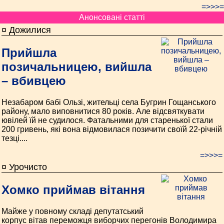
=>>>=
Анонсовані статті
¤ Дожилися
Прийшла
позичальницею, вийшла
– вбивцею
Незабаром бабі Ользі, жительці села Бугрин Гощанського
району, мало виповнитися 80 років. Але відсвяткувати
ювілей їй не судилося. Фатальними для старенької стали
200 гривень, які вона відмовилася позичити своїй 22-річній
тезці....
=>>>=
¤ Урочисто
Хомко приймав вітання
Майже у повному складі депутатський
корпус вітав переможця виборчих перегонів Володимира