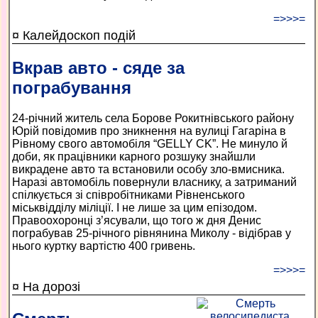
=>>>=
¤ Калейдоскоп подій
Вкрав авто - сяде за
пограбування
24-річний житель села Борове Рокитнівського району
Юрій повідомив про зникнення на вулиці Гагаріна в
Рівному свого автомобіля “GELLY CK”. Не минуло й
доби, як працівники карного розшуку знайшли
викрадене авто та встановили особу зло-вмисника.
Наразі автомобіль повернули власнику, а затриманий
спілкується зі співробітниками Рівненського
міськвідділу міліції. І не лише за цим епізодом.
Правоохоронці з’ясували, що того ж дня Денис
пограбував 25-річного рівнянина Миколу - відібрав у
нього куртку вартістю 400 гривень.
=>>>=
¤ На дорозі