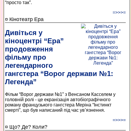
“просто так”.
=>>>=
¤ Кінотеатр Ера
Дивіться у
кіноцентрі “Ера”
продовження
фільму про
легендарного
гангстера “Ворог держави №1:
Легенда”
Фільм “Ворог держави №1” з Венсаном Касселем у
головній ролі - це екранізація автобіографічного
роману французького гангстера Меріна “Інстинкт
смерті”, що був написаний під час ув’язнення.
=>>>=
¤ Що? Де? Коли?