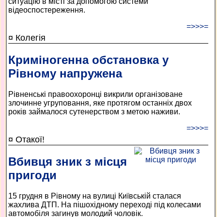
ситуацію в місті за допомогою системи
відеоспостереження.
=>>>=
¤ Колегія
Криміногенна обстановка у
Рівному напружена
Рівненські правоохоронці викрили організоване
злочинне угруповання, яке протягом останніх двох
років займалося сутенерством з метою наживи.
=>>>=
¤ Отакої!
Вбивця зник з місця
пригоди
15 грудня в Рівному на вулиці Київській сталася
жахлива ДТП. На пішохідному переході під колесами
автомобіля загинув молодий чоловік.