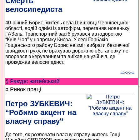
Смерть
велосипедиста
40-річний Борис, житель села Шишківці Чернівецької
області, водій однієї із автофірм, переганяв новеньку
ГАЗель. Транспортний засіб рухався автодорогою
“Київ-Чоп” у напрямку Києва. У селі Горбаків
Гощанського району Борис не зміг вибрати безпечної
швидкості руху, не врахував дорожню обстановку, не
впорався з керуванням та виїхав на узбіччя, де
проїжджав велосипедист.
=>>>=
§ Ракурс житейський
¤ Ринок праці
Петро ЗУБКЕВИЧ:
“Робимо акцент на
власну справу”
До того, як розпочати власну справу, житель Гощі