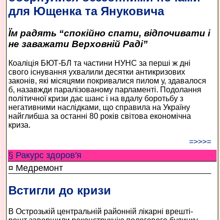
для Ющенка та Януковича
Їм радять “спокійно спати, відпочивати і
не заважати Верховній Раді”
Коаліція БЮТ-БЛ та частини НУНС за перші ж дні
свого існування ухвалили десятки антикризових
законів, які місяцями покривалися пилом у, здавалося
б, назавжди паралізованому парламенті. Подолання
політичної кризи дає шанс і на вдалу боротьбу з
негативними наслідками, що справила на Україну
найглибша за останні 80 років світова економічна
криза.
=>>>=
§ Ракурс здоров'я
¤ Медремонт
Встигли до кризи
В Острозькій центральній районній лікарні врешті-