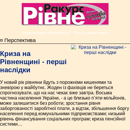
Обласна газета "Рівне-Ракурс" - Просто цікава газета!
¤ Перспектива
Криза на
Рівненщині - перші
наслідки
У новий рік рівняни йдуть з порожніми кишенями та
зневірою у майбутнє. Жоден із фахівців не береться
спрогнозувати, що на нас чекає вже завтра. Восьма
частина населення України, - а це близько п’яти мільйонів,
може залишитися без роботи; зростання рівня
заборгованості заробітної плати, а відтак, збільшення боргу
населення перед комунальними підприємствами; низький
рівень фінансування соціальних програм; криза пенсійної
системи…