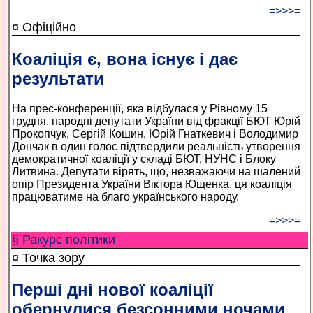
=>>>=
¤ Офіційно
Коаліція є, вона існує і дає
результати
На прес-конференції, яка відбулася у Рівному 15
грудня, народні депутати України від фракції БЮТ Юрій
Прокопчук, Сергій Кошин, Юрій Гнаткевич і Володимир
Дончак в один голос підтвердили реальність утворення
демократичної коаліції у складі БЮТ, НУНС і Блоку
Литвина. Депутати вірять, що, незважаючи на шалений
опір Президента України Віктора Ющенка, ця коаліція
працюватиме на благо українського народу.
=>>>=
§ Ракурс політики
¤ Точка зору
Перші дні нової коаліції
обернулися безсонними ночами