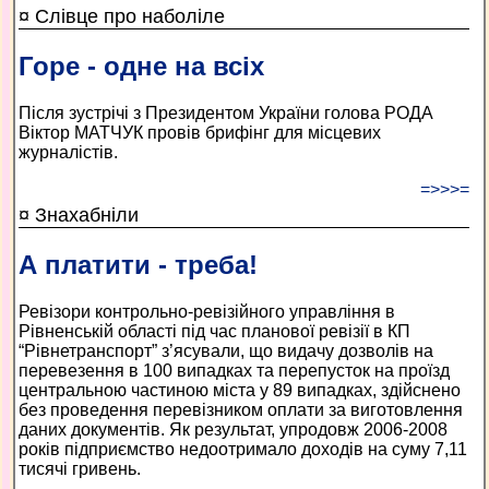
¤ Слівце про наболіле
Горе - одне на всіх
Після зустрічі з Президентом України голова РОДА
Віктор МАТЧУК провів брифінг для місцевих
журналістів.
=>>>=
¤ Знахабніли
А платити - треба!
Ревізори контрольно-ревізійного управління в
Рівненській області під час планової ревізії в КП
“Рівнетранспорт” з’ясували, що видачу дозволів на
перевезення в 100 випадках та перепусток на проїзд
центральною частиною міста у 89 випадках, здійснено
без проведення перевізником оплати за виготовлення
даних документів. Як результат, упродовж 2006-2008
років підприємство недоотримало доходів на суму 7,11
тисячі гривень.