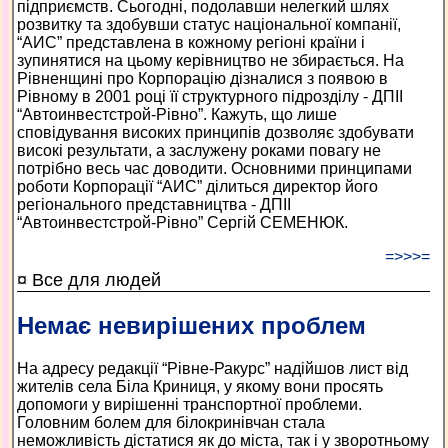
підприємств. Сьогодні, подолавши нелегкий шлях
розвитку та здобувши статус національної компанії,
“АИС” представлена в кожному регіоні країни і
зупинятися на цьому керівництво не збирається. На
Рівненщині про Корпорацію дізналися з появою в
Рівному в 2001 році її структурного підрозділу - ДПІІ
“Автоинвестстрой-Рівно”. Кажуть, що лише
сповідування високих принципів дозволяє здобувати
високі результати, а заслужену роками повагу не
потрібно весь час доводити. Основними принципами
роботи Корпорації “АИС” ділиться директор його
регіонального представництва - ДПІІ
“Автоинвестстрой-Рівно” Сергій СЕМЕНЮК.
=>>>=
¤ Все для людей
Немає невирішених проблем
На адресу редакції “Рівне-Ракурс” надійшов лист від
жителів села Біла Криниця, у якому вони просять
допомоги у вирішенні транспортної проблеми.
Головним болем для білокринівчан стала
неможливість дістатися як до міста, так і у зворотньому