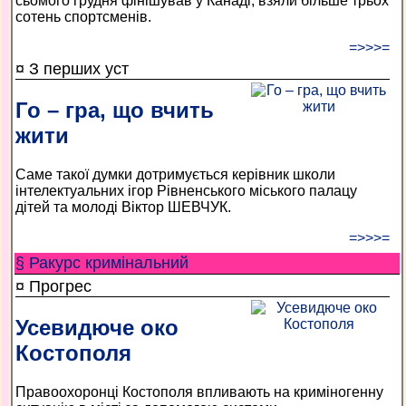
сьомого грудня фінішував у Канаді, взяли більше трьох
сотень спортсменів.
=>>>=
¤ З перших уст
Го – гра, що вчить
жити
Саме такої думки дотримується керівник школи
інтелектуальних ігор Рівненського міського палацу
дітей та молоді Віктор ШЕВЧУК.
=>>>=
§ Ракурс кримінальний
¤ Прогрес
Усевидюче око
Костополя
Правоохоронці Костополя впливають на криміногенну