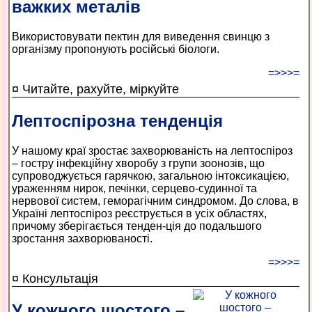
важких металів
Використовувати пектин для виведення свинцю з
організму пропонують російські біологи.
=>>>=
¤ Читайте, рахуйте, міркуйте
Лептоспірозна тенденція
У нашому краї зростає захворюваність на лептоспіроз
– гостру інфекційну хворобу з групи зоонозів, що
супроводжується гарячкою, загальною інтоксикацією,
ураженням нирок, печінки, серцево-судинної та
нервової систем, геморагічним синдромом. До слова, в
Україні лептоспіроз реєструється в усіх областях,
причому зберігається тенден-ція до подальшого
зростання захворюваності.
=>>>=
¤ Консультація
У кожного шостого –