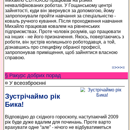
Михайло ЄВТЮХОВ працював на різних
некваліфікованих роботах. У Гощанському центрі
зайнятості, куди він звернувся за допомогою, йому
запропонували пройти навчання за спеціальністю -
коваль ручного кування. Після проходження навчання
Михайло працював ковалем на рівненських
підприємствах. Проте чоловік розумів, що працювати
на інших - не його призначення. Якось, повертаючись з
роботи, він зустрів колишнього роботодавця, а той,
дізнавшись про специфіку обраної професії,
запропонував приміщення, щоб зайнятися власною
справою.
=>>>=
§ Ракурс добрих порад
¤ У всеозброєнні
Зустрічаймо рік
Бика!
Відповідно до східного гороскопу, наступаючий 2009
рік буде дуже вдалим для починань. Проте варто
врахувати одне “але” - нічого не відбуватиметься