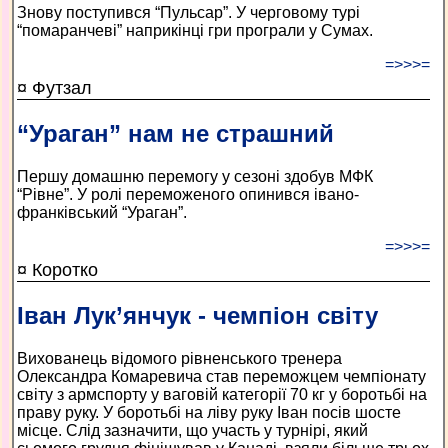
Знову поступився “Пульсар”. У черговому турі
“помаранчеві” наприкінці гри програли у Сумах.
=>>>=
¤ Футзал
“Ураган” нам не страшний
Першу домашню перемогу у сезоні здобув МФК
“Рівне”. У ролі переможеного опинився івано-
франківський “Ураган”.
=>>>=
¤ Коротко
Іван Лук’янчук - чемпіон світу
Вихованець відомого рівненського тренера
Олександра Комаревича став переможцем чемпіонату
світу з армспорту у ваговій категорії 70 кг у боротьбі на
праву руку. У боротьбі на ліву руку Іван посів шосте
місце. Слід зазначити, що участь у турнірі, який