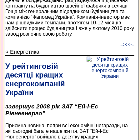
Днями в облдержадміністрації відбулося підписання
контракту на будівництво швейної фабрики в селищі
Гоща між генеральним підрядником будівництва та
компанією “Фапомед Україна”. Компанія-інвестор має
намір швидкими темпами, протягом 10-12 місяців,
здійснити процес будівництва і вже у лютому 2010 року
завод розпочне свою роботу.
=>>>=
¤ Енергетика
У рейтинговій
десятці кращих
енергокомпаній
України
завершує 2008 рік ЗАТ “Ей-І-Ес
Рівнеенерго”
Приємна новина: попри всі економічні негаразди, на
які сьогодні багате наше життя, ЗАТ “Ей-І-Ес
Рівнеенерго” ввійшло в десятку кращих