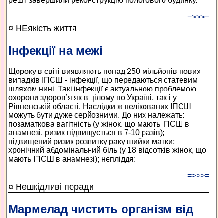
решт завершили реконструкцію пологового будинку.
=>>>=
¤ НЕякість життя
Інфекції на межі
Щороку в світі виявляють понад 250 мільйонів нових
випадків ІПСШ - інфекції, що передаються статевим
шляхом нині. Такі інфекції є актуальною проблемою
охорони здоров’я як в цілому по Україні, так і у
Рівненській області. Наслідки ж нелікованих ІПСШ
можуть бути дуже серйозними. До них належать:
позаматкова вагітність (у жінок, що мають ІПСШ в
анамнезі, ризик підвищується в 7-10 разів);
підвищений ризик розвитку раку шийки матки;
хронічний абдомінальний біль (у 18 відсотків жінок, що
мають ІПСШ в анамнезі); непліддя:
=>>>=
¤ Нешкідливі поради
Мармелад чистить організм від