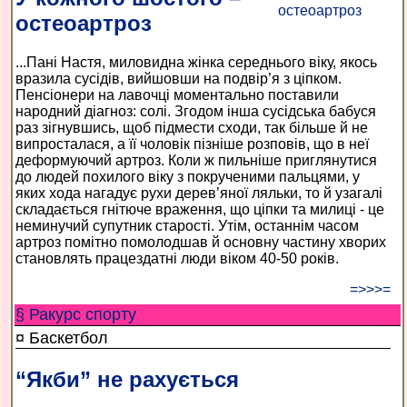
остеоартроз
...Пані Настя, миловидна жінка середнього віку, якось
вразила сусідів, вийшовши на подвір’я з ціпком.
Пенсіонери на лавочці моментально поставили
народний діагноз: солі. Згодом інша сусідська бабуся
раз зігнувшись, щоб підмести сходи, так більше й не
випросталася, а її чоловік пізніше розповів, що в неї
деформуючий артроз. Коли ж пильніше приглянутися
до людей похилого віку з покрученими пальцями, у
яких хода нагадує рухи дерев’яної ляльки, то й узагалі
складається гнітюче враження, що ціпки та милиці - це
неминучий супутник старості. Утім, останнім часом
артроз помітно помолодшав й основну частину хворих
становлять працездатні люди віком 40-50 років.
=>>>=
§ Ракурс спорту
¤ Баскетбол
“Якби” не рахується