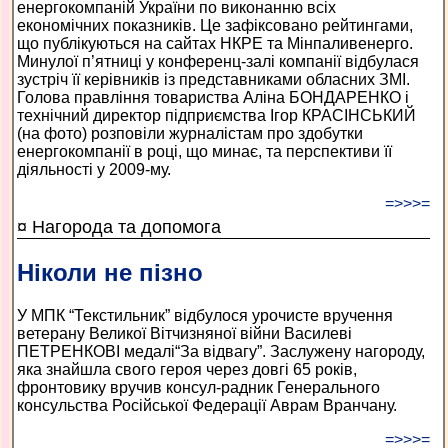
енергокомпаній України по виконанню всіх
економічних показників. Це зафіксовано рейтингами,
що публікуються на сайтах НКРЕ та Мінпаливенерго.
Минулої п’ятниці у конференц-залі компанії відбулася
зустріч її керівників із представниками обласних ЗМІ.
Голова правління товариства Аліна БОНДАРЕНКО і
технічний директор підприємства Ігор КРАСІНСЬКИЙ
(на фото) розповіли журналістам про здобутки
енергокомпанії в році, що минає, та перспективи її
діяльності у 2009-му.
=>>>=
¤ Нагорода та допомога
Ніколи не пізно
У МПК “Текстильник” відбулося урочисте вручення
ветерану Великої Вітчизняної війни Василеві
ПЕТРЕНКОВІ медалі“За відвагу”. Заслужену нагороду,
яка знайшла свого героя через довгі 65 років,
фронтовику вручив консул-радник Генерального
консульства Російської Федерації Аврам Вранчану.
=>>>=