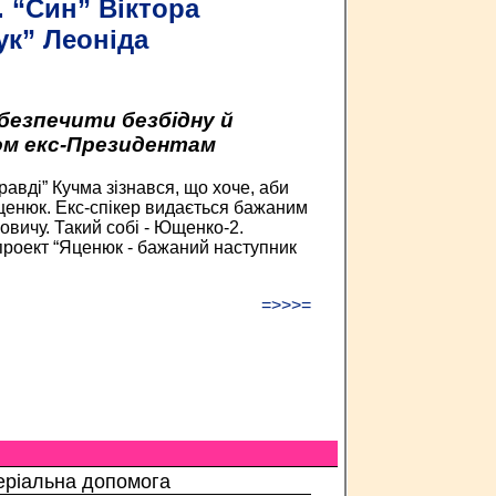
 “Син” Віктора
ук” Леоніда
безпечити безбідну й
ом екс-Президентам
равді” Кучма зізнався, що хоче, аби
енюк. Екс-спікер видається бажаним
овичу. Такий собі - Ющенко-2.
проект “Яценюк - бажаний наступник
=>>>=
еріальна допомога