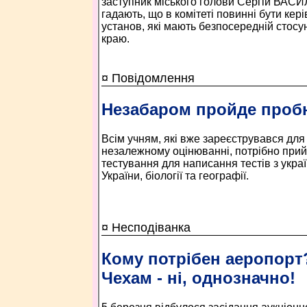
заступник міського голови Сергій ВАС
гадають, що в комітеті повинні бути кер
установ, які мають безпосередній стосу
краю.
¤ Повідомлення
Незабаром пройде пробн
Всім учням, які вже зареєструвався для
незалежному оцінюванні, потрібно прий
тестування для написання тестів з україн
України, біології та географії.
¤ Несподіванка
Кому потрібен аеропорт
Чехам - ні, однозначно!