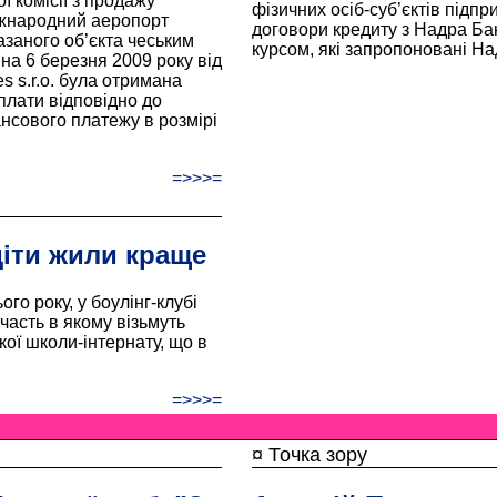
ї комісії з продажу
фізичних осіб-суб’єктів підпр
іжнародний аеропорт
договори кредиту з Надра Ба
казаного об’єкта чеським
курсом, які запропоновані Н
на 6 березня 2009 року від
es s.r.о. була отримана
плати відповідно до
ансового платежу в розмірі
=>>>=
діти жили краще
го року, у боулінг-клубі
участь в якому візьмуть
ої школи-інтернату, що в
=>>>=
¤ Точка зору