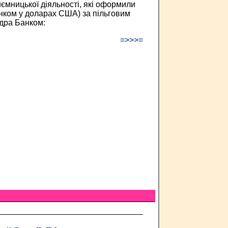
иємницької діяльності, які оформили
нком у доларах США) за пільговим
адра Банком:
=>>>=