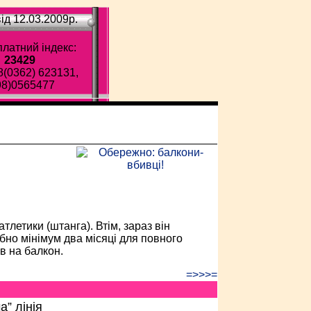
ід 12.03.2009p.
латний індекс:
23429
8(0362) 623131,
98)0565477
ава газета!
атлетики (штанга). Втім, зараз він
ібно мінімум два місяці для повного
в на балкон.
=>>>=
а” лінія