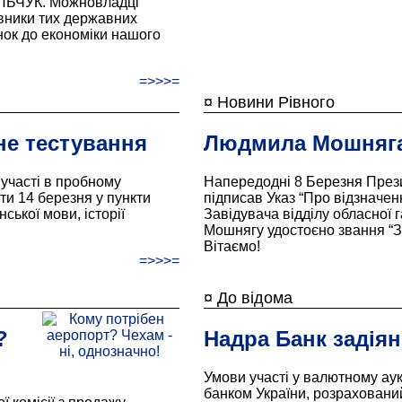
ИЛЬЧУК. Можновладці
івники тих державних
нок до економіки нашого
=>>>=
¤ Новини Рівного
е тестування
Людмила Мошняга
 участі в пробному
Напередодні 8 Березня През
ти 14 березня у пункти
підписав Указ “Про відзначе
ської мови, історії
Завідувача відділу обласної 
Мошнягу удостоєно звання “З
Вітаємо!
=>>>=
¤ До відома
?
Надра Банк задіян
Умови участі у валютному ау
банком України, розрахований