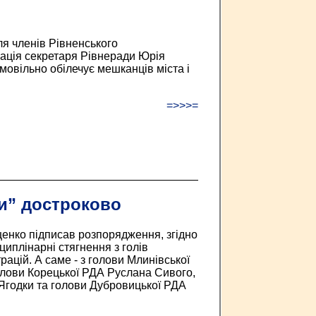
я членів Рівненського
ація секретаря Рівнеради Юрія
овільно обілечує мешканців міста і
=>>>=
и” достроково
енко підписав розпорядження, згідно
циплінарні стягнення з голів
ацій. А саме - з голови Млинівської
лови Корецької РДА Руслана Сивого,
Ягодки та голови Дубровицької РДА