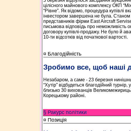
5 березня відбулося засідання аукціонно
цілісного майнового комплексу ОКП “М
“Рівне”. Як відомо, процедура купівлі в
інвестором завершена не була. Станом 
представників фірми East Aircraft Servis
письмова відповідь про неможливість о
договору купівлі-продажу. Не було й ав
10-ти відсотків від початкової вартості.
¤ Благодійність
Зробимо все, щоб наші 
Незабаром, а саме - 23 березня нинішньо
“Хутір” відбудеться благодійний турнір, 
близько 30 вихованців Великомежирицьк
Корецькому районі.
§ Ракурс політики
¤ Позиція