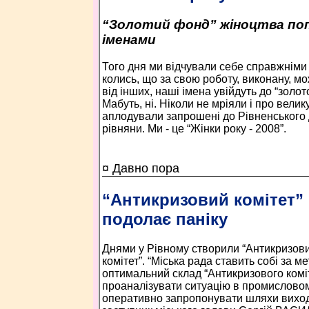
“Золотий фонд” жіноцтва по
іменами
Того дня ми відчували себе справжніми
колись, що за свою роботу, виконану, м
від інших, наші імена увійдуть до “золо
Мабуть, ні. Ніколи не мріяли і про велик
аплодували запрошені до Рівненського
рівняни. Ми - це “Жінки року - 2008”.
¤ Давно пора
“Антикризовий комітет”
подолає паніку
Днями у Рівному створили “Антикризов
комітет”. “Міська рада ставить собі за м
оптимальний склад “Антикризового коміт
проаналізувати ситуацію в промисловом
оперативно запропонувати шляхи виходу