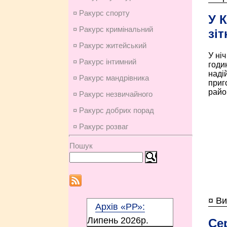
¤ Ракурс спорту
У 
¤ Ракурс кримінальний
зі
¤ Ракурс житейський
У ніч
¤ Ракурс інтимний
годи
наді
¤ Ракурс мандрівника
приг
район
¤ Ракурс незвичайного
¤ Ракурс добрих порад
¤ Ракурс розваг
Пошук
¤ В
Архів «РР»:
Липень 2026p.
Се