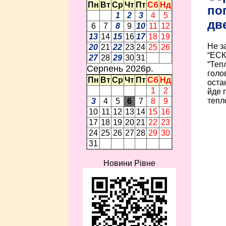
Пн
Вт
Ср
Чт
Пт
Сб
Нд
по
1
2
3
4
5
дв
6
7
8
9
10
11
12
13
14
15
16
17
18
19
Не з
20
21
22
23
24
25
26
“ЕСК
27
28
29
30
31
“Теп
Серпень 2026p.
голо
Пн
Вт
Ср
Чт
Пт
Сб
Нд
оста
1
2
йде 
тепл
3
4
5
6
7
8
9
10
11
12
13
14
15
16
17
18
19
20
21
22
23
24
25
26
27
28
29
30
31
Новини Рівне