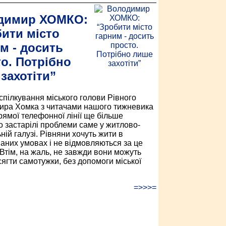
димир ХОМКО:
ити місто
м - досить
о. Потрібно
захотіти”
спілкування міського голови Рівного
ра Хомка з читачами нашого тижневика
рямої телефонної лінії ще більше
о застарілі проблеми саме у житлово-
ій галузі. Рівняни хочуть жити в
ваних умовах і не відмовляються за це
 Втім, на жаль, не завжди вони можуть
сягти самотужки, без допомоги міської
=>>>=