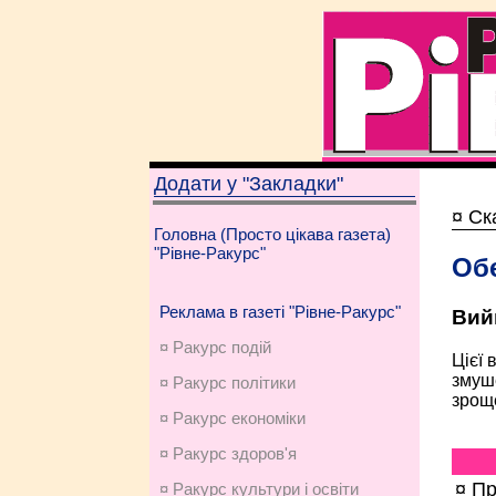
Додати у "Закладки"
¤ Ск
Головна (Просто цікава газета)
"Рівне-Ракурс"
Обе
Реклама в газеті "Рівне-Ракурс"
Вий
¤ Ракурс подій
Цієї 
змуше
¤ Ракурс політики
зроще
¤ Ракурс економiки
¤ Ракурс здоров'я
¤ П
¤ Ракурс культури і освіти