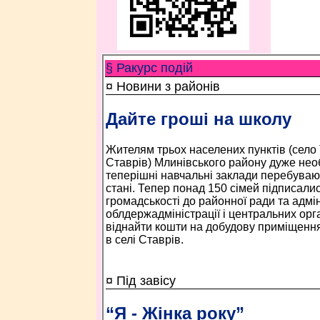
§ Ракурс подій
¤ Новини з районів
Дайте гроші на школу
Жителям трьох населених пунктів (село 
Ставрів) Млинівського району дуже нео
теперішні навчальні заклади перебуваю
стані. Тепер понад 150 сімей підписали
громадськості до районної ради та адмін
облдержадміністрації і центральних орг
віднайти кошти на добудову приміщення
в селі Ставрів.
¤ Під завісу
“Я - Жінка року”