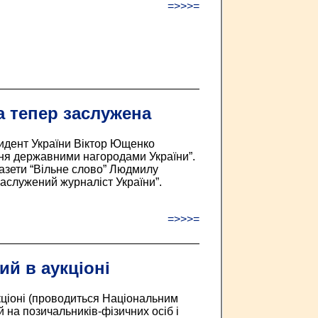
=>>>=
 тепер заслужена
идент України Віктор Ющенко
ння державними нагородами України”.
газети “Вільне слово” Людмилу
аслужений журналіст України”.
=>>>=
ий в аукціоні
кціоні (проводиться Національним
 на позичальників-фізичних осіб і