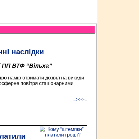
чні наслідки
 ПП ВТФ “Вільха”
про намір отримати дозвіл на викиди
осферне повітря стаціонарними
=>>>=
латили