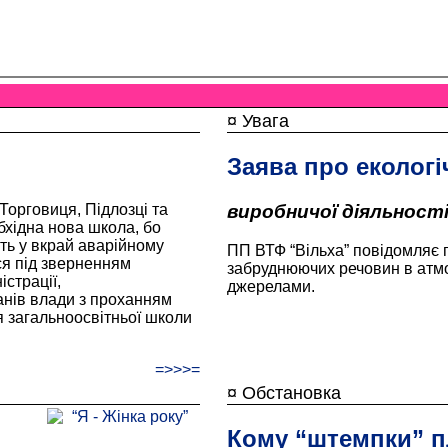
¤ Увага
Заява про екологі
Торговиця, Підлозці та
виробничої діяльності
бхідна нова школа, бо
ть у вкрай аварійному
ПП ВТФ “Вільха” повідомляє 
ся під зверненням
забруднюючих речовин в атм
істрації,
джерелами.
анів влади з проханням
 загальноосвітньої школи
=>>>=
¤ Обстановка
Кому “штемпки” п