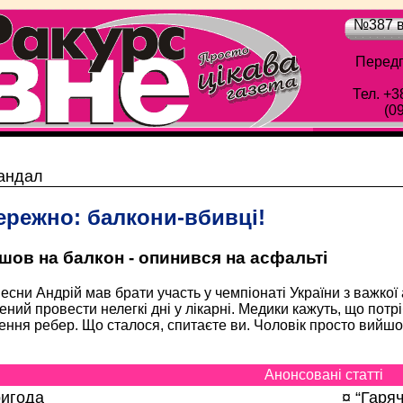
№387 в
Передп
Тел. +3
(0
Обласна газета "Рівне-Ракурс" - Просто цік
андал
режно: балкони-вбивці!
шов на балкон - опинився на асфальті
весни Андрій мав брати участь у чемпіонаті України з важкої 
ний провести нелегкі дні у лікарні. Медики кажуть, що потр
ння ребер. Що сталося, спитаєте ви. Чоловік просто вийшо
Анонсовані статті
ригода
¤ “Гаряч