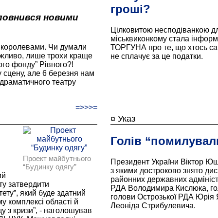
гроші?
повнився новими
Цілковитою несподіванкою дл
міськвиконкому стала інформ
 королевами. Чи думали
ТОРГУНА про те, що хтось сам
ожливо, лише трохи краще
не сплачує за це податки.
того фонду” Рівного?!
у сцену, але 6 березня нам
 драматичного театру
=>>>=
¤ Указ
Голів “помилувал
Проект майбутнього
Президент України Віктор Ющ
“Будинку одягу”
з якими достроково знято дис
ий
районних державних адміністр
ету затвердити
РДА Володимира Кислюка, го
ету”, який буде здатний
голови Острозької РДА Юрія 
у комплексі області й
Леоніда Стрибулевича.
 з кризи”, - наголошував