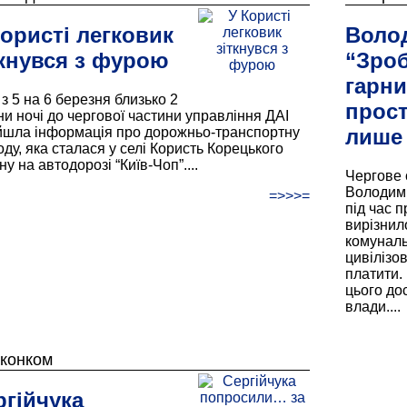
Користі легковик
Воло
ткнувся з фурою
“Зроб
гарни
 з 5 на 6 березня близько 2
прост
ни ночі до чергової частини управління ДАІ
йшла інформація про дорожньо-транспортну
лише 
оду, яка сталася у селі Користь Корецького
у на автодорозі “Київ-Чоп”....
Чергове 
Володими
=>>>=
під час п
вирізнил
комунальн
цивілізо
платити.
цього до
влади....
иконком
ргійчука