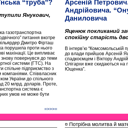
їнська “труба”?
Арсеній Петрович.
Андрійовича. “Он
ступили Янукович,
Даниловича
Яценюк покликаний за
ька газотранспортна
спокійну старість дв
одвічного” питання вкотре
 мільярдер Дмитро Фірташ
яка порушила проти нього
В інтерв’ю “Комсомольській п
ві махінації. Це випливає
до влади прийшов Арсеній Яц
х знову повернувся до теми
спадкоємцем і Віктору Андрій
ортної системи (ГТС). На
Олігархи вже скидаються на 
и спільне підприємство з
Ющенка”.
и компаніями. Співвласник
ком України до спільного
д 20 млрд. доларів. Проте,
ранспортна система є
дних умов не може бути
=>>>=
¤ Потрібна молитва й мат