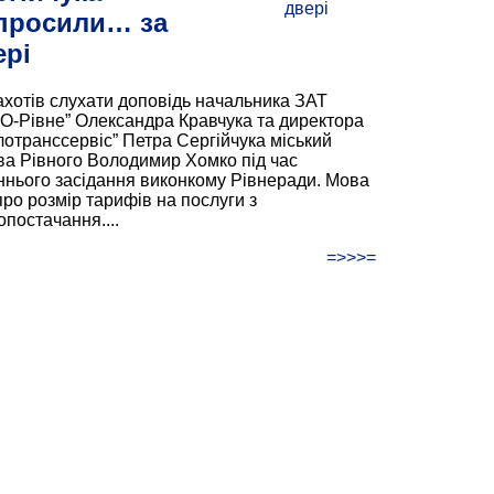
просили… за
ері
ахотів слухати доповідь начальника ЗАТ
О-Рівне” Олександра Кравчука та директора
лотранссервіс” Петра Сергійчука міський
ва Рівного Володимир Хомко під час
ннього засідання виконкому Рівнеради. Мова
про розмір тарифів на послуги з
опостачання....
=>>>=