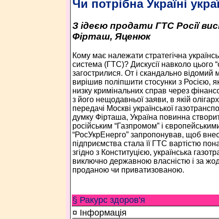
Чи потрібна Україні укра
З ідеєю продати ГТС Росії ви
Фірташ, Яценюк
Кому має належати стратегічна українс
система (ГТС)? Дискусії навколо цього “
загострилися. От і скандально відомий
вирішив поліпшити стосунки з Росією, 
низку кримінальних справ через фінансо
з його нещодавньої заяви, в якій олігар
передачі Москві української газотрансп
думку Фірташа, Україна повинна створит
російським “Газпромом” і європейським
“РосУкрЕнерго” запропонував, щоб внес
підприємства стала її ГТС вартістю пона
згідно з Конституцією, українська газот
виключно державною власністю і за жо
проданою чи приватизованою.
§ Ракурс здоров'я
¤ Інформація