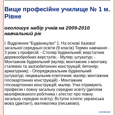
Вище професійне училище № 1 м.
Рівне
оголошує набір учнів на 2009-2010
навчальний рік
І. Відділення “Будівництво” 1. На основі базової
загальної середньої освіти (9 класів) Термін навчання -
3 роки з професій: - Столяр будівельний; верстатник
деревообробних верстатів; - Муляр; штукатур; -
Монтажник будівельний (муляр; монтажник з монтажу
сталевих та залізобетонних конструкцій; бетоняр;
арматурник); - Опоряджувальник будівельний
(штукатур; лицювальник-плиточник; маляр; монтажник
гіпсокартонних конструкцій) - Монтажник
гіпсокартонних конструкцій; маляр. Учні отримують
професію і повну загальну середню освіту (диплом
кваліфікованого робітника і атестат про повну
загальну середню освіту). Вступні іспити: українська
мова (диктант), математика (письмово).
=>>>=