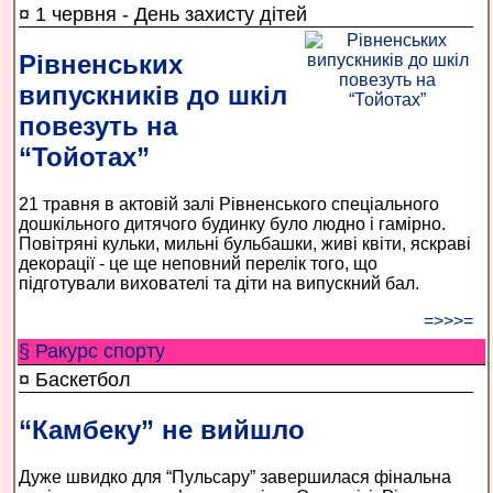
¤ 1 червня - День захисту дітей
Рівненських
випускників до шкіл
повезуть на
“Тойотах”
21 травня в актовій залі Рівненського спеціального
дошкільного дитячого будинку було людно і гамірно.
Повітряні кульки, мильні бульбашки, живі квіти, яскраві
декорації - це ще неповний перелік того, що
підготували вихователі та діти на випускний бал.
=>>>=
§ Ракурс спорту
¤ Баскетбол
“Камбеку” не вийшло
Дуже швидко для “Пульсару” завершилася фінальна