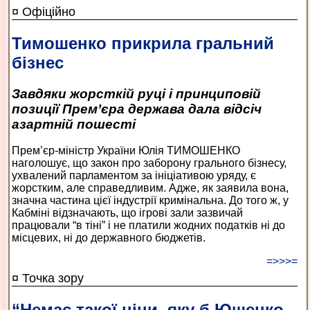
¤ Офіційно
Тимошенко прикрила гральний
бізнес
Завдяки жорсткій руці і принциповій
позиції Прем’єра держава дала відсіч
азартній пошесті
Прем’єр-міністр України Юлія ТИМОШЕНКО
наголошує, що закон про заборону грального бізнесу,
ухвалений парламентом за ініціативою уряду, є
жорстким, але справедливим. Адже, як заявила вона,
значна частина цієї індустрії кримінальна. До того ж, у
Кабміні відзначають, що ігрові зали зазвичай
працювали “в тіні” і не платили жодних податків ні до
місцевих, ні до державного бюджетів.
=>>>=
¤ Точка зору
“Немає такої ціни, яку б Ющенко