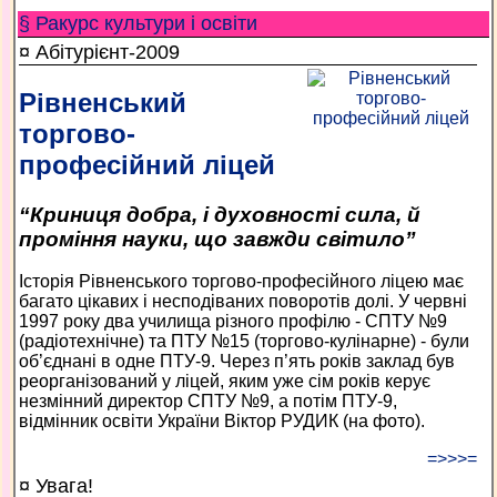
§ Ракурс культури і освіти
¤ Абітурієнт-2009
Рівненський
торгово-
професійний ліцей
“Криниця добра, і духовності сила, й
проміння науки, що завжди світило”
Історія Рівненського торгово-професійного ліцею має
багато цікавих і несподіваних поворотів долі. У червні
1997 року два училища різного профілю - СПТУ №9
(радіотехнічне) та ПТУ №15 (торгово-кулінарне) - були
об’єднані в одне ПТУ-9. Через п’ять років заклад був
реорганізований у ліцей, яким уже сім років керує
незмінний директор СПТУ №9, а потім ПТУ-9,
відмінник освіти України Віктор РУДИК (на фото).
=>>>=
¤ Увага!