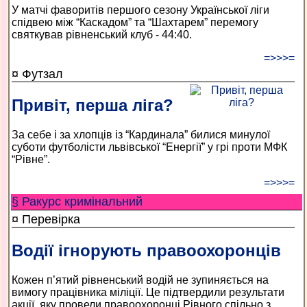
У матчі фаворитів першого сезону Української ліги
спідвею між “Каскадом” та “Шахтарем” перемогу
святкував рівненський клуб - 44:40.
=>>>=
¤ Футзал
Привіт, перша ліга?
За себе і за хлопців із “Кардинала” билися минулої
суботи футболісти львівської “Енергії” у грі проти МФК
“Рівне”.
=>>>=
§ Ракурс кримінальний
¤ Перевірка
Водії ігнорують правоохоронців
Кожен п’ятий рівненський водій не зупиняється на
вимогу працівника міліції. Це підтвердили результати
акції, яку провели правоохоронці Рівного спільно з