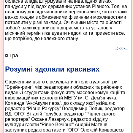
обласна влада штурмували на інвалідних візках
пандуси у під’їздах державних установ Рівного. Тоді на
власному досвіді чиновники переконалися, як все-таки
важко людям з обмеженими фізичними можливостями
потрапити у різні заклади. Очільники міста та області
зобов’язали керівників підприємств та установ у
місячний термін ліквідувати недоліки та привести все,
що потрібно, до належного стану.
=>>>=
¤ Гра
Розумні здолали красивих
Свідченням цього є результати інтелектуальної гри
“Брейн-ринг” між редакторами обласних та районних
видань і студентами факультету масової комунікації та
інформаційних технологій МЕГУ ім. С. Дем’янчука.
Команда “АксАкули пера”, до складу якої увійшли:
редактор “Рівне-Ракурсу” Володимир Попик, редактор
ВД “ОГО” Віталій Голубєв, редактор “Рівненського
репортера” Оксана Лазарчук, редактор відділу
культури газети “Рівне Вечірнє” Андрій Матвіїв,
заступник редактора газети “ОГО” Олексій Кривошеєв