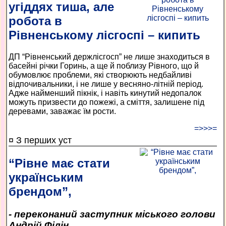
угіддях тиша, але
робота в
Рівненському лісгоспі – кипить
ДП “Рівненський держлісгосп” не лише знаходиться в
басейні річки Горинь, а ще й поблизу Рівного, що й
обумовлює проблеми, які створюють недбайливі
відпочивальники, і не лише у весняно-літній період.
Адже найменший пікнік, і навіть кинутий недопалок
можуть призвести до пожежі, а сміття, залишене під
деревами, заважає їм рости.
=>>>=
¤ З перших уст
“Рівне має стати
українським
брендом”,
- переконаний заступник міського голови
Андрій Філін