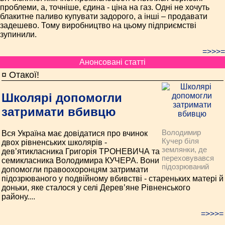
проблеми, а, точніше, єдина - ціна на газ. Одні не хочуть
блакитне паливо купувати задорого, а інші – продавати
задешево. Тому виробництво на цьому підприємстві
зупинили.
=>>>=
Анонсовані статті
¤ Отакої!
Школярі допомогли
затримати вбивцю
Володимир
Вся Україна має довідатися про вчинок
Кучер біля
двох рівненських школярів -
землянки, де
дев’ятикласника Григорія ТРОНЕВИЧА та
переховувався
семикласника Володимира КУЧЕРА. Вони
підозрюваний
допомогли правоохоронцям затримати
підозрюваного у подвійному вбивстві - стареньких матері й
доньки, яке сталося у селі Дерев’яне Рівненського
району....
=>>>=