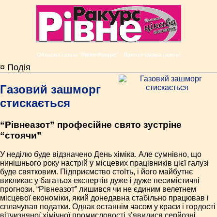
Обласна газета "Рівне-Ракурс" - Просто цікава газета!
¤ Подія
Газовий зашморг
стискається
“Рівнеазот” професійне свято зустріне
“стоячи”
У неділю буде відзначено День хіміка. Але сумнівно, що
нинішнього року настрій у місцевих працівників цієї галузі
буде святковим. Підприємство стоїть, і його майбутнє
викликає у багатьох експертів дуже і дуже песимістичні
прогнози. “Рівнеазот” лишився чи не єдиним велетнем
місцевої економіки, який донедавна стабільно працював і
сплачував податки. Однак останнім часом у краси і гордості
вітчизняної хімічної промисловості з’явилися серйозні