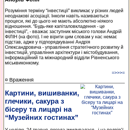
Розуміння терміну “інвестиції” викликає у різних людей
неоднакові асоціації. Інколи навіть називаються
процеси, які до цього не мають абсолютно ніякого
відношення. “Будь-яке капіталовкладення - це
інвестиції”, - вважає заступник міського голови Андрій
ФІЛІН (на фото). І не вірити цим словам у нас немає
підстав, адже у підпорядкуванні Андрія
Олександровича - управління стратегічного розвитку й
інвестицій, управління архітектури і містобудування,
інформаційний та міжнародний відділи Рівненського
міськвиконкому.
=>>>=
¤ Враження
Картини, вишиванки,
глечики, сакура з
бісеру та лицарі на
“Музейних гостинах”
У неділю, 24 травня, погода змилувалася - і на подвір’ї