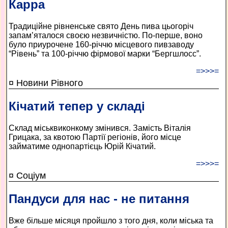
Карра
Традиційне рівненське свято День пива цьогоріч
запам’яталося своєю незвичністю. По-перше, воно
було приурочене 160-річчю місцевого пивзаводу
“Рівень” та 100-річчю фірмової марки “Бергшлосс”.
=>>>=
¤ Новини Рівного
Кічатий тепер у складі
Склад міськвиконкому змінився. Замість Віталія
Грицака, за квотою Партії регіонів, його місце
займатиме однопартієць Юрій Кічатий.
=>>>=
¤ Соціум
Пандуси для нас - не питання
Вже більше місяця пройшло з того дня, коли міська та