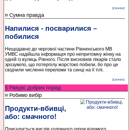
=>>>=
¤ Сумна правда
Напилися - посварилися –
побилися
Нещодавно до чергової частини Рівненського МВ
УМВС надійшла інформація про непритомну жінку на
одній із вулиць Рівного. Після висновків лікарів стало
зрозуміло, що потерпілу жорстоко побили, бо про це
свідчили численні переломи та синці на її тілі.
=>>>=
§ Ракурс добрих порад
¤ Робимо вибір
Продукти-вбивці,
або: смачного!
Пригадується вислів головного героя відомого