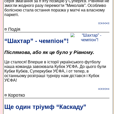
серія змагання за п’яту позицію у Суперлізі. Рівняни не
змогли жодного разу перемогти “Миколаїв”. Особливо
болісною стала остання поразка у матчі на власному
паркеті.
=>>>=
¤ Подія
“Шахтар” - чемпіон”!
Післямова, або як це було у Рівному.
Це сталося! Вперше в історії українського футболу
наша команда завоювала Кубок УЄФА. До цього були
Кубки Кубків, Суперкубки УЄФА, і от тепер, в
останньому розіграші турніру нам дістався і Кубок
УЄФА!
=>>>=
¤ Коротко
Ще один тріумф “Каскаду”