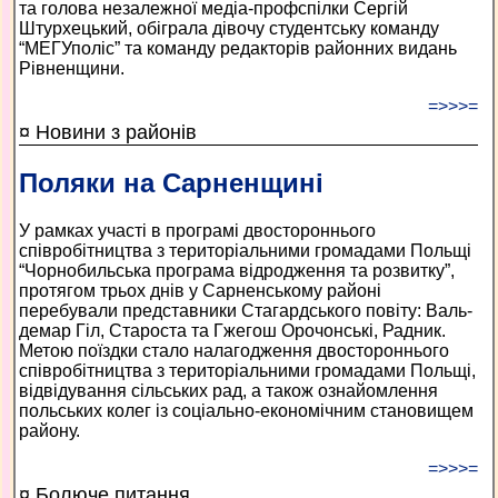
та голова незалежної медіа-профспілки Сергій
Штурхецький, обіграла дівочу студентську команду
“МЕГУполіс” та команду редакторів районних видань
Рівненщини.
=>>>=
¤ Новини з районів
Поляки на Сарненщині
У рамках участі в програмі двостороннього
співробітництва з територіальними громадами Польщі
“Чорнобильська програма відродження та розвитку”,
протягом трьох днів у Сарненському районі
перебували представники Стагардського повіту: Валь-
демар Гіл, Староста та Гжегош Орочонські, Радник.
Метою поїздки стало налагодження двостороннього
співробітництва з територіальними громадами Польщі,
відвідування сільських рад, а також ознайомлення
польських колег із соціально-економічним становищем
району.
=>>>=
¤ Болюче питання