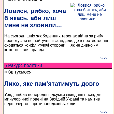
Ловися, рибко, хоча
б якась, аби лиш
мене не зловили…
На сьогоднішніх злободенних теренах війна за рибу
провокує чи не найгучніші скандали, де в протистоянні
сходяться конфліктуючі сторони. І, як не дивно - у
кожного своя правда.
=>>>=
§ Ракурс політики
¤ Звітуємося
Лихо, яке пам’ятатимуть довго
Уряд підбив попередні підсумки ліквідації наслідків
минулорічної повені на Західній Україні та намітив
першочергові протипаводкові заходи.
=>>>=