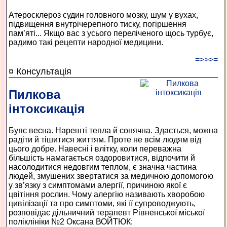
Атеросклероз судин головного мозку, шум у вухах,
підвищення внутрічерепного тиску, погіршення
пам’яті... Якщо вас з усього переліченого щось турбує,
радимо такі рецепти народної медицини.
=>>>=
¤ Консультація
Пилкова
інтоксикація
Буяє весна. Нарешті тепла й сонячна. Здається, можна
радіти й тішитися життям. Проте не всім людям від
цього добре. Навесні і влітку, коли переважна
більшість намагається оздоровитися, відпочити й
насолодитися недовгим теплом, є значна частина
людей, змушених звертатися за медичною допомогою
у зв’язку з симптомами алергії, причиною якої є
цвітіння рослин. Чому алергію називають хворобою
цивілізації та про симптоми, які її супроводжують,
розповідає дільничний терапевт Рівненської міської
поліклініки №2 Оксана ВОЙТЮК: