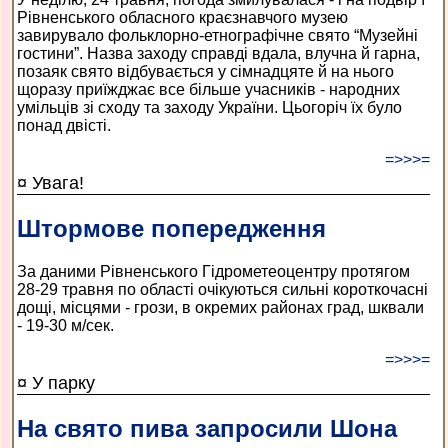
Рівненського обласного краєзнавчого музею
завирувало фольклорно-етнографічне свято “Музейні
гостини”. Назва заходу справді вдала, влучна й гарна,
позаяк свято відбувається у сімнадцяте й на нього
щоразу приїжджає все більше учасників - народних
умільців зі сходу та заходу України. Цьогоріч їх було
понад двісті.
=>>>=
¤ Увага!
Штормове попередження
За даними Рівненського Гідрометеоцентру протягом
28-29 травня по області очікуються сильні короткочасні
дощі, місцями - грози, в окремих районах град, шквали
- 19-30 м/сек.
=>>>=
¤ У парку
На свято пива запросили Шона