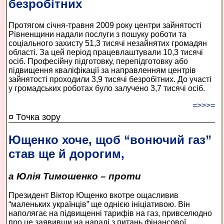
безробітних
Протягом січня-травня 2009 року центри зайнятості
Рівненщини надали послуги з пошуку роботи та
соціального захисту 51,3 тисячі незайнятих громадян
області. За цей період працевлаштували 10,3 тисячі
осіб. Професійну підготовку, перепідготовку або
підвищення кваліфікації за направленням центрів
зайнятості проходили 3,9 тисячі безробітних. До участі
у громадських роботах було залучено 3,7 тисячі осіб.
=>>>=
¤ Точка зору
Ющенко хоче, щоб “вонючий газ”
став ще й дорогим,
а Юлія Тимошенко – проти
Президент Віктор Ющенко вкотре ощасливив
“маленьких українців” ще однією ініціативою. Він
наполягає на підвищенні тарифів на газ, привселюдно
про це заявивши на нараді з питань фінансової