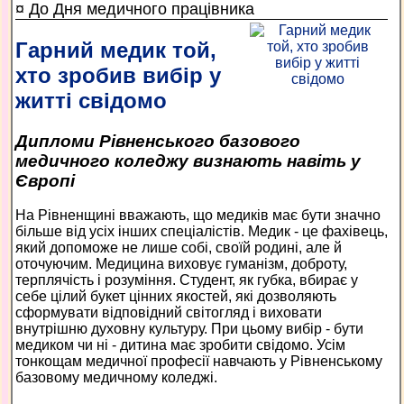
¤ До Дня медичного працівника
Гарний медик той,
хто зробив вибір у
житті свідомо
Дипломи Рівненського базового
медичного коледжу визнають навіть у
Європі
На Рівненщині вважають, що медиків має бути значно
більше від усіх інших спеціалістів. Медик - це фахівець,
який допоможе не лише собі, своїй родині, але й
оточуючим. Медицина виховує гуманізм, доброту,
терплячість і розуміння. Студент, як губка, вбирає у
себе цілий букет цінних якостей, які дозволяють
сформувати відповідний світогляд і виховати
внутрішню духовну культуру. При цьому вибір - бути
медиком чи ні - дитина має зробити свідомо. Усім
тонкощам медичної професії навчають у Рівненському
базовому медичному коледжі.