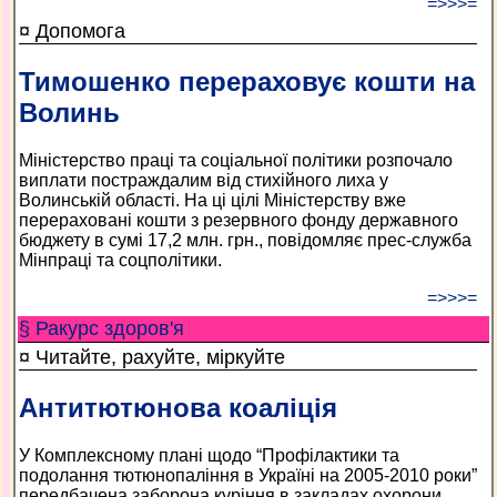
=>>>=
¤ Допомога
Тимошенко перераховує кошти на
Волинь
Міністерство праці та соціальної політики розпочало
виплати постраждалим від стихійного лиха у
Волинській області. На ці цілі Міністерству вже
перераховані кошти з резервного фонду державного
бюджету в сумі 17,2 млн. грн., повідомляє прес-служба
Мінпраці та соцполітики.
=>>>=
§ Ракурс здоров'я
¤ Читайте, рахуйте, міркуйте
Антитютюнова коаліція
У Комплексному плані щодо “Профілактики та
подолання тютюнопаління в Україні на 2005-2010 роки”
передбачена заборона куріння в закладах охорони