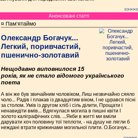
=>>>=
Анонсовані статті
¤ Пам’ятаймо
Олександр Богачук...
Легкий, поривчастий,
пшенично-золотавий
Нещодавно виповнилося 15
років, як не стало відомого українського
поета
А він же був звичайним чоловіком, Лиш незвичайно сяяло
чоло... Радів і плакав із двадцятим віком, І не цурався пісні
за столом. Умів із другом хліб і сіль ділити, Прощати і
ненавидіти вмів... Вдягнулася могила в пишні квіти І
золото каліграфічних слів. ...Якби в житті ми вміли
дарувати хоч половину тої теплоти, - на душу не лягли б
неждані втрати крижинами могильної плити. О.Богачук...
=>>>=