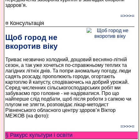
здоров’я.
=>>>=
¤ Консультація
Щоб город не
вкоротив віку
Триває незвично холодний, дощовий весняно-літній
сезон, а так уже хочеться по-справжньому теплих та
лагідних літніх днів. Та попри аномальну погоду, люди
садять розсаду, прополюють городи, огортають
картоплю й капусту, сподіваючись на добрий урожай.
Серед численних сільськогосподарських робіт ми
забуваємо про головне - не надірватися. Про що
найперше слід подбати, щоб після роботи з сапкою чи
плугом не злягти, розповідає лікар-методист
Рівненського обласного центру здоров’я Віктор
МЕЖОВ (на фото):
=>>>=
§ Ракурс культури і освіти