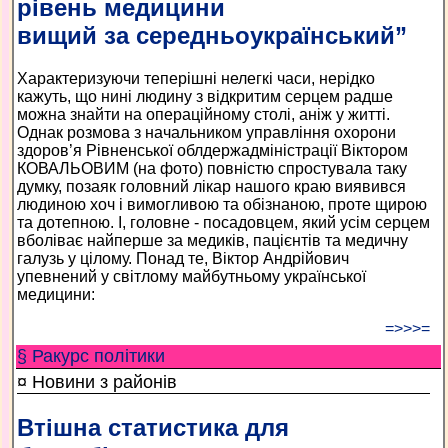
рівень медицини
вищий за середньоукраїнський”
Характеризуючи теперішні нелегкі часи, нерідко
кажуть, що нині людину з відкритим серцем радше
можна знайти на операційному столі, аніж у житті.
Однак розмова з начальником управління охорони
здоров’я Рівненської облдержадміністрації Віктором
КОВАЛЬОВИМ (на фото) повністю спростувала таку
думку, позаяк головний лікар нашого краю виявився
людиною хоч і вимогливою та обізнаною, проте щирою
та дотепною. І, головне - посадовцем, який усім серцем
вболіває найперше за медиків, пацієнтів та медичну
галузь у цілому. Понад те, Віктор Андрійович
упевнений у світлому майбутньому української
медицини:
=>>>=
§ Ракурс політики
¤ Новини з районів
Втішна статистика для