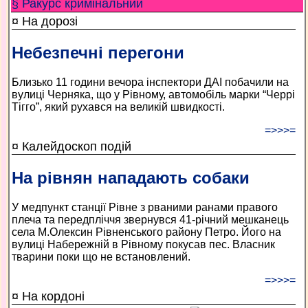
§ Ракурс кримінальний
¤ На дорозі
Небезпечні перегони
Близько 11 години вечора інспектори ДАІ побачили на
вулиці Черняка, що у Рівному, автомобіль марки “Черрі
Тігго”, який рухався на великій швидкості.
=>>>=
¤ Калейдоскоп подій
На рівнян нападають собаки
У медпункт станції Рівне з рваними ранами правого
плеча та передпліччя звернувся 41-річний мешканець
села М.Олексин Рівненського району Петро. Його на
вулиці Набережній в Рівному покусав пес. Власник
тварини поки що не встановлений.
=>>>=
¤ На кордоні