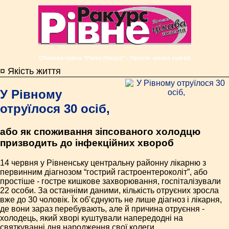
Обласна газета "Рівне-Ракурс" - Просто цікава газета!
¤ Якість життя
У Рівному
отруїлося 30 осіб,
або як споживання зіпсованого холодцю
призводить до інфекційних хвороб
14 червня у Рівненську центральну районну лікарню з
первинним діагнозом “гострий гастроентероколіт”, або
простіше - гостре кишкове захворювання, госпіталізували
22 особи. За останніми даними, кількість отруєних зросла
вже до 30 чоловік. Їх об’єднують не лише діагноз і лікарня,
де вони зараз перебувають, але й причина отруєння -
холодець, який хворі куштували напередодні на
святкуванні дня народження свої колеги.