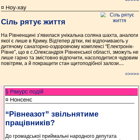
¤ Ноу-хау
Сіль рятує життя
На Рівненщині з’явилася унікальна соляна шахта, аналоги
якої є лише в Криму. Відтепер дітки, які відпочивають у
дитячому санаторно-оздоровчому комплексі “Електронік-
Рівне”, що в с.Олександрія Рівненської області, зможуть не
лише гарно та змістовно відпочити, насолодитися чудовим
повітрям, а й покращити стан щитоподібної залози....
=>>>=
§ Ракурс подій
¤ Нонсенс
“Рівнеазот” звільнятиме
працівників?
До громадської приймальні народного депутата