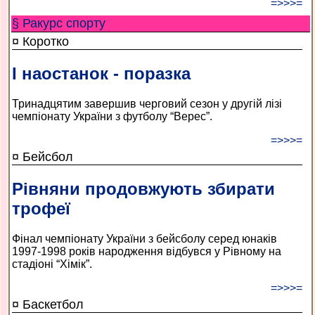
=>>>=
§ Ракурс спорту
¤ Коротко
І наостанок - поразка
Тринадцятим завершив черговий сезон у другій лізі
чемпіонату України з футболу “Верес”.
=>>>=
¤ Бейсбол
Рівняни продовжують збирати
трофеї
Фінал чемпіонату України з бейсболу серед юнаків
1997-1998 років народження відбувся у Рівному на
стадіоні “Хімік”.
=>>>=
¤ Баскетбол