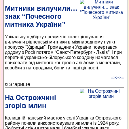
Митники вилучили…
знак “Почесного
митника України”
Унікальну підбірку предметів колекціонування
вилучили рівненські митники в міжнародному пункті
пропуску “Удрицьк”. Громадянин України повертався
додому з Росії потягом “Санкт-Петербург - Львів”, і при
перетині українсько-білоруського кордону намагався
приховати від митного контролю альбоми з монетами,
коробки з нагородами, бони та інші цінності.
=>>>=
¤ Згарище
На Острожчині
згорів млин
Колишній панський маєток у селі Українка Острозького
району почали використовувати як млин із 1924 року.
Добротні стіни витримали і бомбові удари в часи