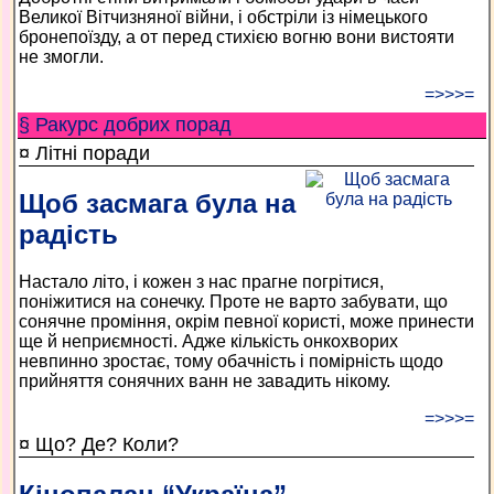
Великої Вітчизняної війни, і обстріли із німецького
бронепоїзду, а от перед стихією вогню вони вистояти
не змогли.
=>>>=
§ Ракурс добрих порад
¤ Літні поради
Щоб засмага була на
радість
Настало літо, і кожен з нас прагне погрітися,
поніжитися на сонечку. Проте не варто забувати, що
сонячне проміння, окрім певної користі, може принести
ще й неприємності. Адже кількість онкохворих
невпинно зростає, тому обачність і помірність щодо
прийняття сонячних ванн не завадить нікому.
=>>>=
¤ Що? Де? Коли?