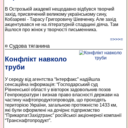
В Острозькій академії нещодавно відбувся творчий
захід, присвячений великому українському сину,
Кобзареві - Тарасу Григоровичу Шевченку. Але захід
акцентувався не на літературній спадщині діяча. Там
йшлося про жінок у творчості письменника.
=>>>=
¤ Судова тяганина
Конфлікт навколо
труби
У середу від агентства “Інтерфакс” надійшла
сенсаційна інформація: “Господарський суд
Рівненської області у вівторок задовольнив позов
Генпрокуратури і визнав право власності держави на
частину нафтопродуктопроводів, що проходять
територією України, загальною протяжністю 1433 км,
які були оформлені на дочірнє підприємство
“ПрикарпатЗахідтранс” російської акціонерної компанії
“Транснафтопродукт”.