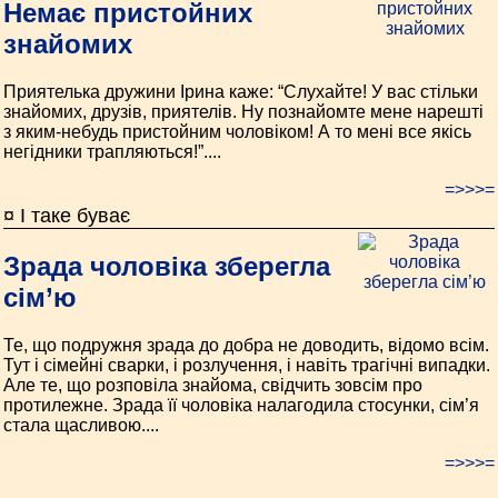
Немає пристойних
знайомих
Приятелька дружини Ірина каже: “Слухайте! У вас стільки
знайомих, друзів, приятелів. Ну познайомте мене нарешті
з яким-небудь пристойним чоловіком! А то мені все якісь
негідники трапляються!”....
=>>>=
¤ І таке буває
Зрада чоловіка зберегла
сім’ю
Те, що подружня зрада до добра не доводить, відомо всім.
Тут і сімейні сварки, і розлучення, і навіть трагічні випадки.
Але те, що розповіла знайома, свідчить зовсім про
протилежне. Зрада її чоловіка налагодила стосунки, сім’я
стала щасливою....
=>>>=