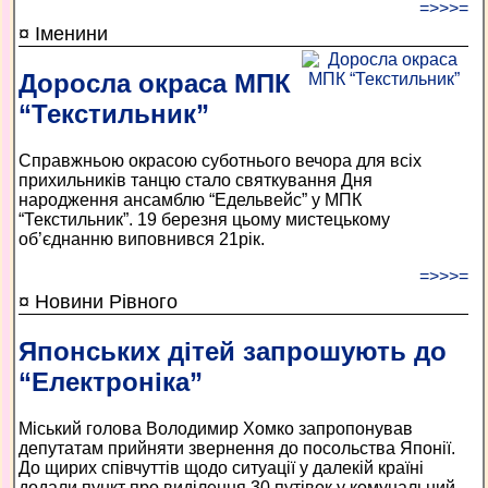
=>>>=
¤ Іменини
Доросла окраса МПК
“Текстильник”
Справжньою окрасою суботнього вечора для всіх
прихильників танцю стало святкування Дня
народження ансамблю “Едельвейс” у МПК
“Текстильник”. 19 березня цьому мистецькому
об’єднанню виповнився 21рік.
=>>>=
¤ Новини Рівного
Японських дітей запрошують до
“Електроніка”
Міський голова Володимир Хомко запропонував
депутатам прийняти звернення до посольства Японії.
До щирих співчуттів щодо ситуації у далекій країні
додали пункт про виділення 30 путівок у комунальний