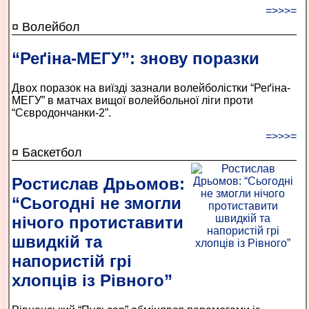
=>>>=
¤ Волейбол
“Реґіна-МЕГУ”: знову поразки
Двох поразок на виїзді зазнали волейболістки “Реґіна-
МЕГУ” в матчах вищої волейбольної ліги проти
“Сєвродончанки-2”.
=>>>=
¤ Баскетбол
Ростислав Дрьомов:
“Сьогодні не змогли
нічого протиставити
швидкій та
напористій грі
хлопців із Рівного”