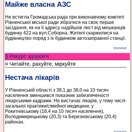
Майже власна АЗС
Не встигла Громадська рада при виконавчому комітеті
Рівненської міської ради зібратися на своє перше
засідання, як на її адресу надійшов лист від мешканців
будинку 422 на вул.Соборна. Жителі скаржилися на
будівництво поряд з їх будинком автозаправної станції.
=>>>=
§ Ракурс здоров'я
¤ Читайте, рахуйте, міркуйте
Нестача лікарів
У Рівненській області з 38,1 до 38,0 на 10 тисяч
населення зменшився показник забезпеченості
лікарськими кадрами. Не вистачає лікарів, у тому числі
загальної практики/сімейної медицини, у
Рокитнівському (18,4 на 10 тисяч населення),
Володимирецькому (20,3) та Березнівському (20,4)
районах.
=>>>=