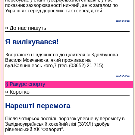
показник захворюваності нижчий, аніж загалом по
Україні як серед дорослих, так і серед дітей.
=>>>=
¤ До нас пишуть
Я вилікувався!
Звертаюся із вдячністю до цілителя зі Здолбунова
Василя Мовчанюка, який проживає на
вул.Калнишевсь-кого,7 (тел. (03652) 21-715).
=>>>=
§ Ракурс спорту
¤ Коротко
Нарешті перемога
Після чотирьох поспіль поразок упевнену перемогу в
Західноукраїнській хокейній лізі (ЗУХЛ) здобув
рівненський ХК “Фаворит”.