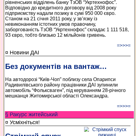
рівненських відділень банку ТзОВ “Укртехнофос”.
Відповідно до кредитного договору від 2008 року
підприємству надали позику в сумі 950 000 євро.
Станом на 21 січня 2011 року, у зв’язку із
невиконанням істотних умов правочину,
заборгованість ТзОВ “Укртехнофос” складає 1 111 518,
93 євро, тобто близько 12 мільйонів гривень.
=>>>=
¤ Новини ДАІ
Без документів на вантаж…
На автодорозі “Київ-Чоп” поблизу села Опарипси
Радивилівського району працівники ДАІ зупинили
автомобіль “Фольксваген”, під керуванням 28-річного
мешканця Житомирської області Олександра.
=>>>=
§ Ракурс житейський
¤ Усміхніться!