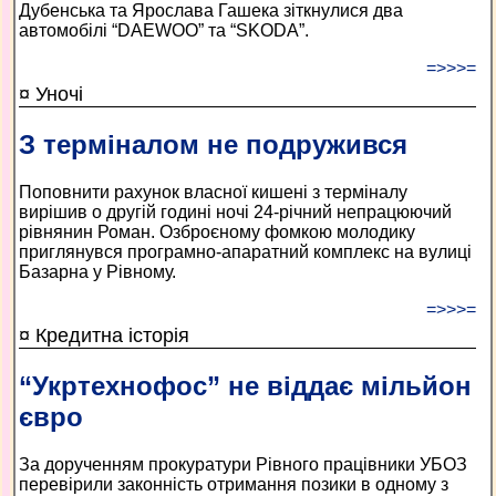
Дубенська та Ярослава Гашека зіткнулися два
автомобілі “DAEWOO” та “SKODA”.
=>>>=
¤ Уночі
З терміналом не подружився
Поповнити рахунок власної кишені з терміналу
вирішив о другій годині ночі 24-річний непрацюючий
рівнянин Роман. Озброєному фомкою молодику
приглянувся програмно-апаратний комплекс на вулиці
Базарна у Рівному.
=>>>=
¤ Кредитна історія
“Укртехнофос” не віддає мільйон
євро
За дорученням прокуратури Рівного працівники УБОЗ
перевірили законність отримання позики в одному з