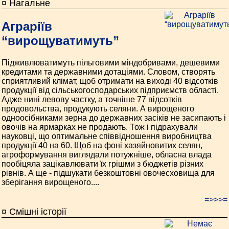
¤ Нагальне
Аграріїв
“вирощуватимуть”
Підживлюватимуть пільговими міндобривами, дешевими
кредитами та державними дотаціями. Словом, створять
сприятливий клімат, щоб отримати на виході 40 відсотків
продукції від сільськогосподарських підприємств області.
Адже нині левову частку, а точніше 77 відсотків
продовольства, продукують селяни. А вирощеного
одноосібниками зерна до державних засіків не засипають і
овочів на ярмарках не продають. Тож і підрахували
науковці, що оптимальне співвідношення виробництва
продукції 40 на 60. Щоб на фоні хазяйновитих селян,
агроформування виглядали потужніше, обласна влада
пообіцяла зацікавлювати їх грішми з бюджетів різних
рівнів. А ще - підшукати безкоштовні овочесховища для
зберігання вирощеного....
=>>>=
¤ Смішні історії