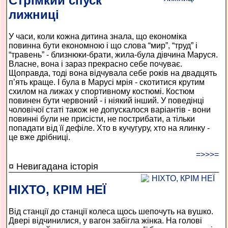
Стрімкий спуск
лижниці
У часи, коли кожна дитина знала, що економіка
повинна бути економною і що слова “мир”, “труд” і
“травень” - близнюки-брати, жила-була дівчина Маруся.
Власне, вона і зараз прекрасно себе почуває.
Щоправда, тоді вона відчувала себе років на двадцять
п’ять краще. І була в Марусі мрія - скотитися крутим
схилом на лижах у спортивному костюмі. Костюм
повинен бути червоний - і ніякий інший. У поведінці
чоловічої статі також не допускалося варіантів - вони
повинні були не присісти, не пострибати, а тільки
попадати від її дефіле. Хто в кучугуру, хто на ялинку -
це вже дрібниці.
=>>>=
¤ Невигадана історія
НІХТО, КРІМ НЕЇ
Від станції до станції колеса щось шепочуть на вушко.
Двері відчинилися, у вагон забігла жінка. На голові