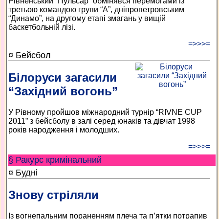
Рівненський “Пульсар” обмінявся перемогами із
третьою командою групи “А”, дніпропетровським
“Динамо”, на другому етапі змагань у вищій
баскетбольній лізі.
=>>>=
¤ Бейсбол
Білоруси загасили
“Західний вогонь”
У Рівному пройшов міжнародний турнір “RIVNE CUP
2011” з бейсболу в залі серед юнаків та дівчат 1998
років народження і молодших.
=>>>=
§ Ракурс кримінальний
¤ Будні
Знову стріляли
Із вогнепальним пораненням плеча та п’ятки потрапив