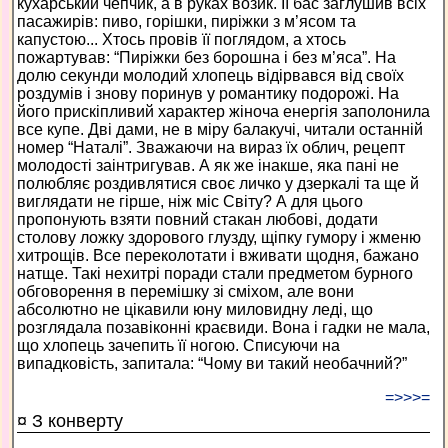
кухарський чепчик, а в руках возик. Ії бас заглушив всіх
пасажирів: пиво, горішки, пиріжки з м’ясом та
капустою... Хтось провів її поглядом, а хтось
пожартував: “Пиріжки без борошна і без м’яса”. На
долю секунди молодий хлопець відірвався від своїх
роздумів і знову поринув у романтику подорожі. На
його прискіпливий характер жіноча енергія заполонила
все купе. Дві дами, не в міру балакучі, читали останній
номер “Наталі”. Зважаючи на вираз їх облич, рецепт
молодості заінтригував. А як же інакше, яка пані не
полюбляє роздивлятися своє личко у дзеркалі та ще й
виглядати не гірше, ніж міс Світу? А для цього
пропонують взяти повний стакан любові, додати
столову ложку здорового глузду, щіпку гумору і жменю
хитрощів. Все переколотати і вживати щодня, бажано
натще. Такі нехитрі поради стали предметом бурного
обговорення в перемішку зі сміхом, але вони
абсолютно не цікавили юну миловидну леді, що
розглядала позавіконні краєвиди. Вона і гадки не мала,
що хлопець зачепить її ногою. Списуючи на
випадковість, запитала: “Чому ви такий необачний?”
=>>>=
¤ З конверту