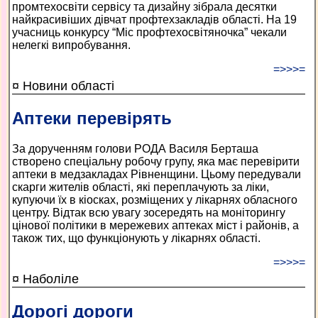
промтехосвіти сервісу та дизайну зібрала десятки
найкрасивіших дівчат профтехзакладів області. На 19
учасниць конкурсу “Міс профтехосвітяночка” чекали
нелегкі випробування.
=>>>=
¤ Новини області
Аптеки перевірять
За дорученням голови РОДА Василя Берташа
створено спеціальну робочу групу, яка має перевірити
аптеки в медзакладах Рівненщини. Цьому передували
скарги жителів області, які переплачують за ліки,
купуючи їх в кіосках, розміщених у лікарнях обласного
центру. Відтак всю увагу зосередять на моніторингу
цінової політики в мережевих аптеках міст і районів, а
також тих, що функціонують у лікарнях області.
=>>>=
¤ Наболіле
Дорогі дороги