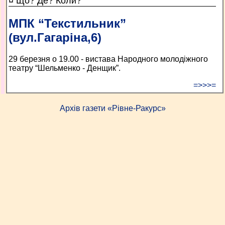
¤ Що? Де? Коли?
МПК “Текстильник”
(вул.Гагаріна,6)
29 березня о 19.00 - вистава Народного молодіжного
театру “Шельменко - Денщик”.
=>>>=
Архів газети «Рівне-Ракурс»