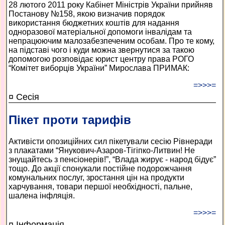
28 лютого 2011 року Кабінет Міністрів України прийняв
Постанову №158, якою визначив порядок
використання бюджетних коштів для надання
одноразової матеріальної допомоги інвалідам та
непрацюючим малозабезпеченим особам. Про те кому,
на підставі чого і куди можна звернутися за такою
допомогою розповідає юрист центру права РОГО
“Комітет виборців України” Мирослава ПРИМАК:
=>>>=
¤ Сесія
Пікет проти тарифів
Активісти опозиційних сил пікетували сесію Рівнеради
з плакатами “Янукович-Азаров-Тігіпко-Литвин! Не
знущайтесь з пенсіонерів!”, “Влада жирує - народ бідує”
тощо. До акції спонукали постійне подорожчання
комунальних послуг, зростання цін на продукти
харчування, товари першої необхідності, пальне,
шалена інфляція.
=>>>=
¤ Інформація