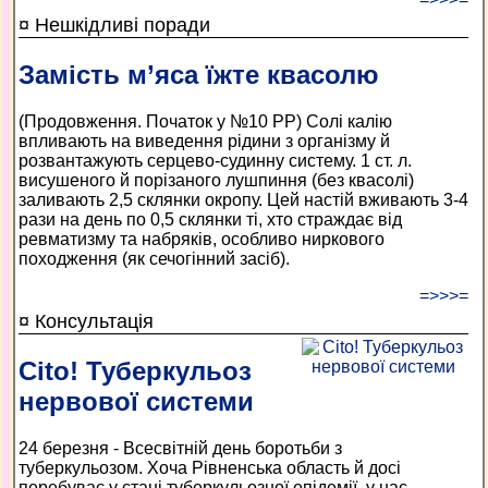
¤ Нешкідливі поради
Замість м’яса їжте квасолю
(Продовження. Початок у №10 РР) Солі калію
впливають на виведення рідини з організму й
розвантажують серцево-судинну систему. 1 ст. л.
висушеного й порізаного лушпиння (без квасолі)
заливають 2,5 склянки окропу. Цей настій вживають 3-4
рази на день по 0,5 склянки ті, хто страждає від
ревматизму та набряків, особливо ниркового
походження (як сечогінний засіб).
=>>>=
¤ Консультація
Cito! Туберкульоз
нервової системи
24 березня - Всесвітній день боротьби з
туберкульозом. Хоча Рівненська область й досі
перебуває у стані туберкульозної епідемії, у нас