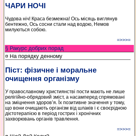
ЧАРИ НОЧІ
Чудова ніч! Краса безмежна! Ось місяць виглянув
бентежно, Ось сосни стали над водою, Немов
милуються собою.
=>>>=
§ Ракурс добрих порад
¤ На порядку денному
Піст: фізичне і моральне
очищення організму
У православному християнстві пости мають не лише
релігійно-обрядовий зміст, а насамперед спрямовані
на зміцнення здоров’я. Їх позитивне значення у тому,
що вони очищають організм від шлаків і є своєрідною
дієтотерапією в період гострих і хронічних
захворювань органів травлення.
=>>>=