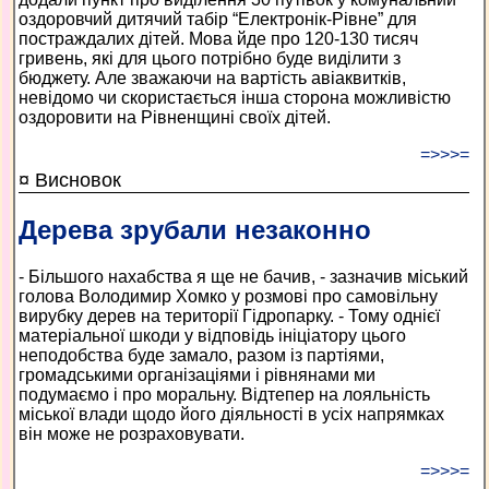
оздоровчий дитячий табір “Електронік-Рівне” для
постраждалих дітей. Мова йде про 120-130 тисяч
гривень, які для цього потрібно буде виділити з
бюджету. Але зважаючи на вартість авіаквитків,
невідомо чи скористається інша сторона можливістю
оздоровити на Рівненщині своїх дітей.
=>>>=
¤ Висновок
Дерева зрубали незаконно
- Більшого нахабства я ще не бачив, - зазначив міський
голова Володимир Хомко у розмові про самовільну
вирубку дерев на території Гідропарку. - Тому однієї
матеріальної шкоди у відповідь ініціатору цього
неподобства буде замало, разом із партіями,
громадськими організаціями і рівнянами ми
подумаємо і про моральну. Відтепер на лояльність
міської влади щодо його діяльності в усіх напрямках
він може не розраховувати.
=>>>=