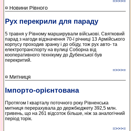
=>>>=
¤ Новини Рівного
Рух перекрили для параду
5 травня у Рівному марширували військові. Святковий
парад з нагоди відзначення 70-ї річниці 13 Армійського
корпусу проходив зранку і до обіду, тож рух авто- та
електротранспорту на вулиці Соборна від
кооперативного технікуму до Дубенської був
перекритий.
=>>>=
¤ Митниця
Імпорто-орієнтована
Протягом І кварталу поточного року Рівненська
митниця перерахувала до держбюджету 392,5 млн.
гривень, що на 261 відсоток більше, ніж за аналогічний
період торік.
=>>>=