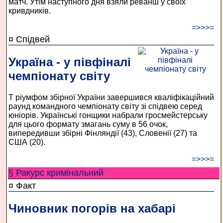
матч. Утім наступного дня взяли реванш у своїх
кривдників.
=>>>=
¤ Спідвей
Україна - у півфіналі
чемпіонату світу
Т ріумфом збірної України завершився кваліфікаційний
раунд командного чемпіонату світу зі спідвею серед
юніорів. Українські гонщики набрали гросмейстерську
для цього формату змагань суму в 56 очок,
випередивши збірні Фінляндії (43), Словенії (27) та
США (20).
=>>>=
§ Ракурс кримінальний
¤ Факт
Чиновник погорів на хабарі