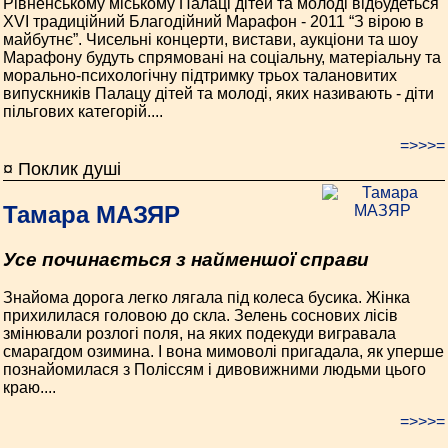
Рівненському міському Палаці дітей та молоді відбудеться
ХVI традиційний Благодійний Марафон - 2011 “З вірою в
майбутнє”. Чисельні концерти, вистави, аукціони та шоу
Марафону будуть спрямовані на соціальну, матеріальну та
морально-психологічну підтримку трьох талановитих
випускників Палацу дітей та молоді, яких називають - діти
пільгових категорій....
=>>>=
¤ Поклик душі
Тамара МАЗЯР
Усе починається з найменшої справи
Знайома дорога легко лягала під колеса бусика. Жінка
прихилилася головою до скла. Зелень соснових лісів
змінювали розлогі поля, на яких подекуди вигравала
смарагдом озимина. І вона мимоволі пригадала, як уперше
познайомилася з Поліссям і дивовижними людьми цього
краю....
=>>>=