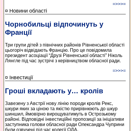
=>>>=
¤ Новини області
Чорнобильці відпочинуть у
Франції
Три групи дітей з північних районів Рівненської області
цьогоріч відвідають Францію. Про це повідомила
президент асоціації “Друзі Рівненської області” Ніколь
Лянгле під час зустрічі з керівництвом обласної ради.
=>>>=
¤ Інвестиції
Гроші вкладають у… кролів
Завезену з Австрії нову лінію породи кролів Рекс,
шкури яких за ціною та якістю прирівнюють до шкур
шиншил, ймовірно вирощуватимуть в Острозькому
районі. Відповідні інвестиційні пропозиції за ініціативи
заступника голови обласної ради Олександра Чуприни
були озвучені під час колегії ОДА.