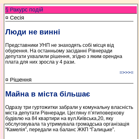
§ Ракурс подій
¤ Сесія
Люди не винні
Представники УНП не знаходять собі місця від
обурення. На останньому засіданні Рівнеради
депутати ухвалили рішення, згідно з яким орендна
плата для них зросла у 4 рази.
=>>>=
¤ Рішення
Майна в міста більшає
Одразу три гуртожитки забрали у комунальну власність
міста депутати Рівнеради. Цегляну п’ятиповерхову
будівлю на 84 квартири на вул.Київська,20, яку
обслуговувала та утримувала громадська організація
“Камелія”, передали на баланс ЖКП “Галицьке”.