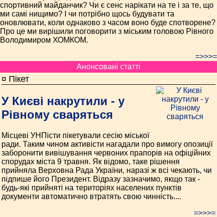
спортивний майданчик? Чи є сенс нарікати на те і за те, що
ми самі нищимо? І чи потрібно щось будувати та
оновлювати, коли однаково з часом воно буде спотворене?
Про це ми вирішили поговорити з міським головою Рівного
Володимиром ХОМКОМ.
=>>>=
Анонсовані статті
¤ Пікет
У Києві накрутили - у
Рівному сваряться
Місцеві УНПісти пікетували сесію міської
ради. Таким чином активісти нагадали про вимогу опозиції
заборонити вивішування червоних прапорів на офіційних
спорудах міста 9 травня. Як відомо, таке рішення
прийняла Верховна Рада України, наразі ж всі чекають, чи
підпише його Президент. Відразу зазначимо, якщо так -
будь-які прийняті на територіях населених пунктів
документи автоматично втратять свою чинність....
=>>>=