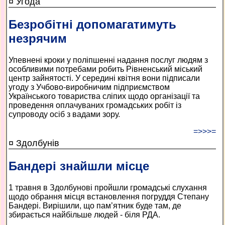
¤ Угода
Безробітні допомагатимуть
незрячим
Упевнені кроки у поліпшенні надання послуг людям з
особливими потребами робить Рівненський міський
центр зайнятості. У середині квітня вони підписали
угоду з Учбово-виробничим підприємством
Українського товариства сліпих щодо організації та
проведення оплачуваних громадських робіт із
супроводу осіб з вадами зору.
=>>>=
¤ Здолбунів
Бандері знайшли місце
1 травня в Здолбунові пройшли громадські слухання
щодо обрання місця встановлення погруддя Степану
Бандері. Вирішили, що пам’ятник буде там, де
збирається найбільше людей - біля РДА.