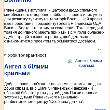
Рівненщина виступила ініціатором щодо спільного
міжобласного створення найбільш сприятливих умов
для розвитку туризму на території Волині. Цей проект
вже представив Президенту голова Рівненської ОДА
Василь Берташ та отримав схвалення. Тож всередині
травня до Рівного мають приїхати вісім голів обласних
адміністрацій західного регіону, щоб детально
ознайомитися з проектом та обмінятися досвідом.
=>>>=
¤ Урок толерантності
Ангел з білими
крильми
Добрі справи, пов’язані з великими святами - це двічі
добрі справи, вирішили у Рівненській державній
обласній бібліотеці і на другий день Пасхи провели
зустріч з дітьми Рівненського навчально-
реабілітаційного центру “Особлива дитина”.
=>>>=