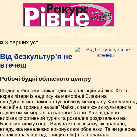
Обласна газета "Рівне-Ракурс" - Просто цікава газета!
¤ З перших уст
Від безкультур’я не
втечеш
Робочі будні обласного центру
Щодня у Рівному зникає один каналізаційний люк. Хтось
вкрав літери із надпису на меморіалі Слави на
вул.Дубенська, викопав туї поблизу меморіалу Загиблим під
час війни, троянди на алеї Чайки, спаплюжив вульгарним
надписом меморіал на пагорбі Слави. А нещодавно -
вирізав спортивний турнік та розвалив роздягальню на
Басівкутському озері. Винуватять у всьому, як правило,
владу, яка неналежно виконує свої обов’язки. Та чи це вона
наплювала у під’їзді, знищила ліфт та поламала