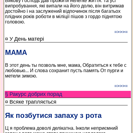
Бикову Господь дав прожити нелегке життя. Та усі
випробування, які випали на його долю, він витримав
достойно і на заслужений відпочинок після багатьох
плідних років роботи в міліції пішов з гордо піднятою
головою.
=>>>=
¤ У День матері
МАМА
В этот день ты позволь мне, мама, Обратиться к тебе с
любовью... И слова сохранит пусть память От пурги и
метели зимою.
=>>>=
§ Ракурс добрих порад
¤ Всяке трапляється
Як позбутися запаху з рота
Ц я проблема доволі делікатна. Інколи неприємний