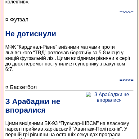
колективу.
=>>>=
¤ Футзал
Не дотиснули
МФК “Кардинал-Рівне” виїзними матчами проти
львівського “ТВД” розпочав боротьбу за 5-8 місця у
вищій футзальній лізі. Цими вихідними рівняни в серії
до двох перемог поступилися супернику з рахунком
6:7.
=>>>=
¤ Баскетбол
З Арабаджи не
впоралися
Цими вихідними БК-93 “Пульсар-ШВСМ” на власному
паркеті приймав харківський “Авантаж-Політехнік”. У
першій грі рівняни на останніх секундах програли