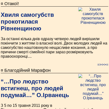
¤ Отакої!
Хвиля самогубств
прокотилася
Рівненщиною
За останні кілька днів одразу четверо людей вирішили
покінчити з життям із власної волі. Двох молодих людей на
самогубство наштовхнуло нещасливе кохання, а про
причини смерті сімейної пари зараз розмірковують
правоохоронці....
=>>>=
¤ Благодійний Марафон
“…Про людство
встигнеш, про людей
подумай…” О.Ірванець
З 5 по 15 травня 2011 року в