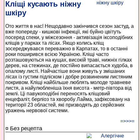
Кліщі кусають ніжну
шкіру
Ото життя в нас! Нещодавно закінчився сезон застуд, а
вже попереду - кишкові інфекції, які буйно цвітуть
посеред спеки, у міжсезоння - активізація іксоподібних
кліщів у парках та лісах. Якщо колись кліщ
зосереджувався переважно в Карпатах, то в останні
роки поширився всією Україною. Кліщі часто
розташовуються на кущах, високій траві, нижніх гілках
дерев, на стежинах, де постійно випасається худоба, в
опалому листі. Найчастіше вони живуть у змішаних
лісах із густим підліском і добре розвиненим листяним
покривом. Кліщі найбільше люблять молоде травневе
листя, а найулюбленіша їхня висота - метр-півтора від
землі. Ці павукоподібні переносять кліщовий
енцефаліт, берліоз та хворобу Лайма, зафіксовану на
території 23 областей, які призводять до серйозних
уражень нервової системи.
=>>>=
¤ Без рецепта