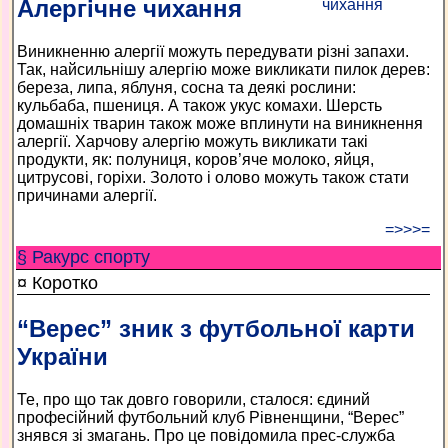
Алергічне чихання
Виникненню алергії можуть передувати різні запахи.
Так, найсильнішу алергію може викликати пилок дерев:
береза, липа, яблуня, сосна та деякі рослини:
кульбаба, пшениця. А також укус комахи. Шерсть
домашніх тварин також може вплинути на виникнення
алергії. Харчову алергію можуть викликати такі
продукти, як: полуниця, коров’яче молоко, яйця,
цитрусові, горіхи. Золото і олово можуть також стати
причинами алергії.
=>>>=
§ Ракурс спорту
¤ Коротко
“Верес” зник з футбольної карти
України
Те, про що так довго говорили, сталося: єдиний
професійний футбольний клуб Рівненщини, “Верес”
знявся зі змагань. Про це повідомила прес-служба