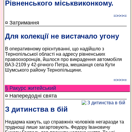
Рівненського міськвиконкому.
=>>>=
¤ Затримання
Для колекції не вистачало угону
В оперативному орієнтуванні, що надійшло з
Тернопільської області на адресу рівненських
правоохоронців, йшлося про викрадення автомобіля
ВАЗ-2109 у 42-річного Петра, мешканця села Кути
Шумського району Тернопільщини.
=>>>=
§ Ракурс житейський
¤ Напередодні свята
З дитинства в бій
Недарма кажуть, що справжніх чоловіків негаразди та
труднощі лише загартовують. Федору Івановичу